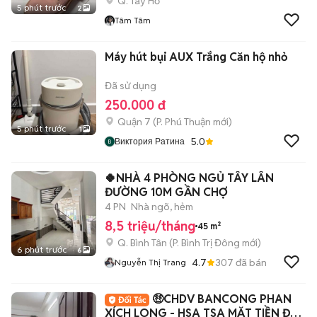
Q. Tây Hồ
5 phút trước
2
Tâm Tâm
Máy hút bụi AUX Trắng Căn hộ nhỏ
Đã sử dụng
250.000 đ
Quận 7
(
P. Phú Thuận
mới)
5 phút trước
1
5.0
Виктория Ратина
🍀NHÀ 4 PHÒNG NGỦ TÂY LÂN
ĐƯỜNG 10M GẦN CHỢ
4 PN
Nhà ngõ, hẻm
8,5 triệu/tháng
45 m²
Q. Bình Tân
(
P. Bình Trị Đông
mới)
6 phút trước
6
4.7
307
đã bán
Nguyễn Thị Trang
🤑CHDV BANCONG PHAN
XÍCH LONG - HSA TSA MẶT TIỀN ĐẦY