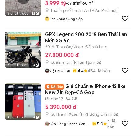
3,999 tỷ
67 tr/m²
60 m²
Thành phố Thuận An
(
P. An Phú
mới)
3 phút trước
12
T
Tên Chưa Cung Cấp
GPX Legend 200 2018 Đen Thái Lan
Biển SG 9c
2018
Tay côn/Moto
Đã sử dụng
27.800.000 đ
Q. Bình Tân
(
P. Tân Tạo
mới)
4 phút trước
8
4.4
454
đã bán
VIỆT MOTOR
Giá Chuẩn🔥 iPhone 12 like
New Zin Đẹp-Có Góp
iPhone 12
64 GB
5.390.000 đ
Q. Thanh Xuân
(
P. Khương Đình
mới)
4 phút trước
4
7
đã
5.0
Cửa Hàng Thành Công
bán
Mobile - 87 Cự Lộc