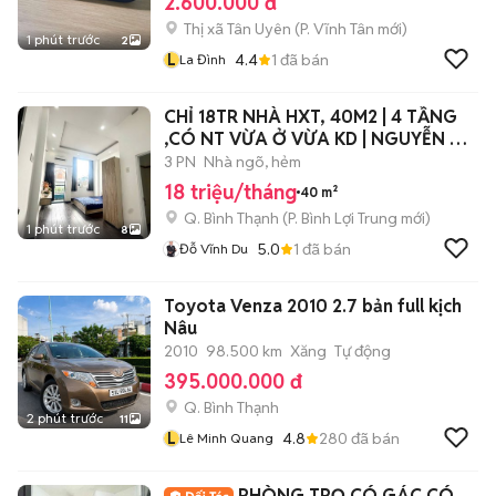
2.600.000 đ
Thị xã Tân Uyên
(
P. Vĩnh Tân
mới)
1 phút trước
2
L
4.4
1
đã bán
La Đình
CHỈ 18TR NHÀ HXT, 40M2 | 4 TẦNG
,CÓ NT VỪA Ở VỪA KD | NGUYỄN XÍ,
BT.
3 PN
Nhà ngõ, hẻm
18 triệu/tháng
40 m²
Q. Bình Thạnh
(
P. Bình Lợi Trung
mới)
1 phút trước
8
5.0
1
đã bán
Đỗ Vĩnh Du
Toyota Venza 2010 2.7 bản full kịch
Nâu
2010
98.500 km
Xăng
Tự động
395.000.000 đ
Q. Bình Thạnh
2 phút trước
11
L
4.8
280
đã bán
Lê Minh Quang
PHÒNG TRỌ CÓ GÁC CÓ