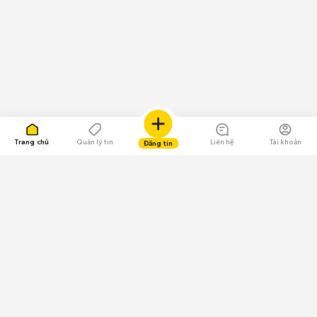
Trang chủ
Quản lý tin
Liên hệ
Tài khoản
Đăng tin
109.000 Bình chọn
Tải ứng dụng Chợ Tốt
Về Chợ Tốt
Quy chế sàn
Chính sách bảo mật
Giải quyết tranh chấp
CÔNG TY TNHH CHỢ TỐT - Người đại diện theo pháp luật: