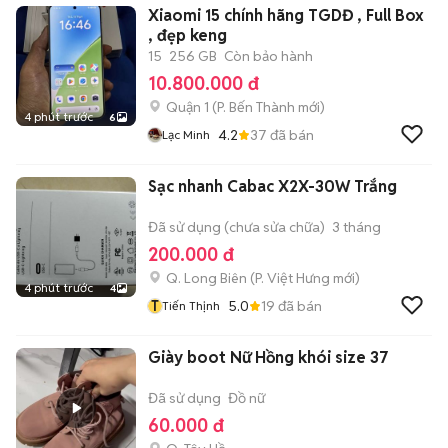
Xiaomi 15 chính hãng TGDĐ , Full Box
, đẹp keng
15
256 GB
Còn bảo hành
10.800.000 đ
Quận 1
(
P. Bến Thành
mới)
4 phút trước
6
4.2
37
đã bán
Lạc Minh
Sạc nhanh Cabac X2X-30W Trắng
Đã sử dụng (chưa sửa chữa)
3 tháng
200.000 đ
Q. Long Biên
(
P. Việt Hưng
mới)
4 phút trước
4
T
5.0
19
đã bán
Tiến Thịnh
Giày boot Nữ Hồng khói size 37
Đã sử dụng
Đồ nữ
60.000 đ