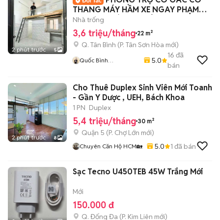
THANG MÁY HẦM XE NGAY PHẠM
VĂN HAI GIÁ SINH VIÊN
Nhà trống
3,6 triệu/tháng
22 m²
Q. Tân Bình
(
P. Tân Sơn Hòa
mới)
2 phút trước
5
16
đã
5.0
Quốc Bình
bán
Lovanhome
Cho Thuê Duplex Sinh Viên Mới Toanh
- Gần Y Dược , UEH, Bách Khoa
1 PN
Duplex
5,4 triệu/tháng
30 m²
Quận 5
(
P. Chợ Lớn
mới)
2 phút trước
8
5.0
1
đã bán
Chuyên Căn Hộ HCM🏡
Sạc Tecno U450TEB 45W Trắng Mới
Mới
150.000 đ
Q. Đống Đa
(
P. Kim Liên
mới)