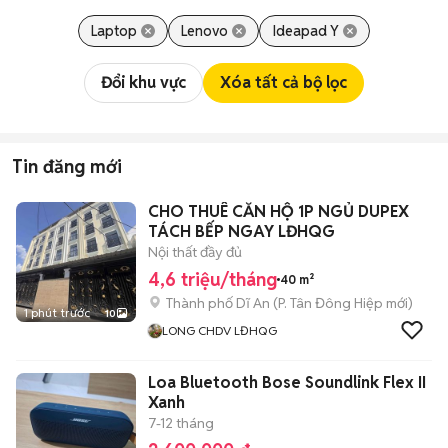
Laptop
Lenovo
Ideapad Y
Đổi khu vực
Xóa tất cả bộ lọc
Tin đăng mới
CHO THUÊ CĂN HỘ 1P NGỦ DUPEX
TÁCH BẾP NGAY LĐHQG
Nội thất đầy đủ
4,6 triệu/tháng
40 m²
Thành phố Dĩ An
(
P. Tân Đông Hiệp
mới)
1 phút trước
10
LONG CHDV LĐHQG
Loa Bluetooth Bose Soundlink Flex II
Xanh
7-12 tháng