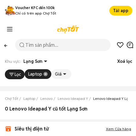
Voucher KFC đến 100k
Tải app
Chỉ có trên app Chợ Tốt
Khu vực:
Lạng Sơn
Xoá lọc
Laptop
Giá
Lọc
Chợ Tốt
Laptop
Lenovo
Lenovo Ideapad Y
Lenovo Ideapad Y Lạng 
0 Lenovo Ideapad Y cũ tốt Lạng Sơn
Siêu thị điện tử
Xem Cửa hàng