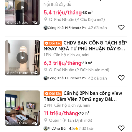
ĐỦ NỘI THẤT
Nội thất đầy đủ
5,4 triệu/tháng
30 m²
Q. Phú Nhuận
(
P. Cầu Kiệu
mới)
6 phút trước
7
42
đã bán
Công Khải HiFriendz Pn
CHDV BAN CÔNG TÁCH BẾP
NGAY NGÃ TƯ PHÚ NHUẬN ĐẦY ĐỦ
NỘI THẤT
1 PN
Căn hộ dịch vụ, mini
6,3 triệu/tháng
30 m²
Q. Phú Nhuận
(
P. Đức Nhuận
mới)
6 phút trước
12
42
đã bán
Công Khải HiFriendz Pn
Căn hộ 2PN ban công view
Thảo Cầm Viên 70m2 ngay Đài
Truyền hình NTMK
2 PN
Căn hộ dịch vụ, mini
11 triệu/tháng
70 m²
Quận 1
(
P. Tân Định
mới)
6 phút trước
6
4.5
2
đã bán
Phương Bùi