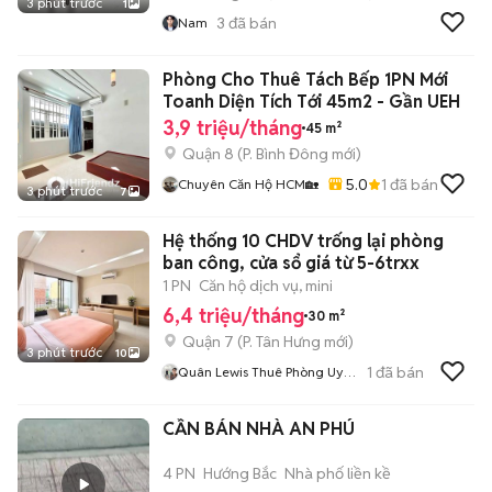
3 phút trước
1
3
đã bán
Nam
Phòng Cho Thuê Tách Bếp 1PN Mới
Toanh Diện Tích Tới 45m2 - Gần UEH
3,9 triệu/tháng
45 m²
Quận 8
(
P. Bình Đông
mới)
5.0
1
đã bán
Chuyên Căn Hộ HCM🏡
3 phút trước
7
Hệ thống 10 CHDV trống lại phòng
ban công, cửa sổ giá từ 5-6trxx
1 PN
Căn hộ dịch vụ, mini
6,4 triệu/tháng
30 m²
Quận 7
(
P. Tân Hưng
mới)
3 phút trước
10
1
đã bán
Quân Lewis Thuê Phòng Uy
Tín
CẦN BÁN NHÀ AN PHÚ
4 PN
Hướng Bắc
Nhà phố liền kề