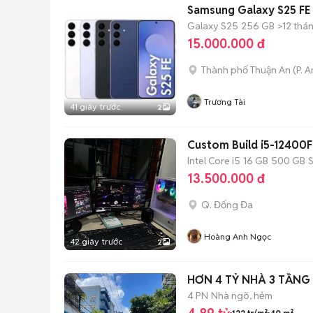
Samsung Galaxy S25 FE
Galaxy S25
256 GB
>12 thá
15.000.000 đ
Thành phố Thuận An
(
P. 
Trương Tài
41 giây trước
2
Custom Build i5-1240
Intel Core i5
16 GB
500 GB
13.500.000 đ
Q. Đống Đa
Hoàng Anh Ngọc
42 giây trước
2
HƠN 4 TỶ NHÀ 3 TẦNG
4 PN
Nhà ngõ, hẻm