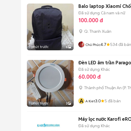
Balo l
Đã sử dụng
Cả nam và nữ
100.000 đ
Q. Thanh Xuân
4.7
534
đã bá
Chú Phúc
1 phút trước
6
Đèn LED âm trần Parago
Đã sử dụng
Khác
60.000 đ
Thành phố Thuận An
(
P. 
A
3.0
5
đã bán
A Kiet
1 phút trước
2
Máy lọc nước Karofi eRO
Đã sử dụng
Khác