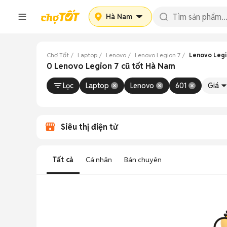
Hà Nam
Chợ Tốt
Laptop
Lenovo
Lenovo Legion 7
Lenovo Legi
0 Lenovo Legion 7 cũ tốt Hà Nam
Lọc
Laptop
Lenovo
601
Giá
Siêu thị điện tử
Tất cả
Cá nhân
Bán chuyên