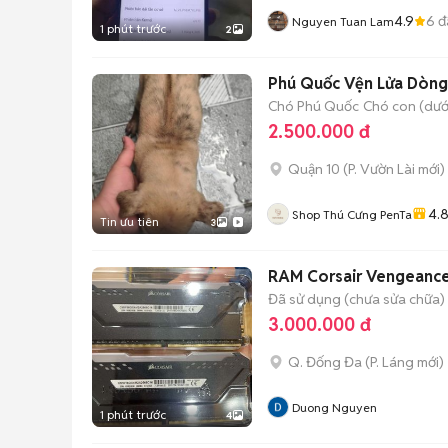
4.9
6
đ
Nguyen Tuan Lam
1 phút trước
2
Phú Quốc Vện Lửa Dòng
Chó Phú Quốc
Chó con (dưới
2.500.000 đ
Quận 10
(
P. Vườn Lài
mới)
4.
Shop Thú Cưng PenTa
Tin ưu tiên
3
RAM Corsair Vengeance
Đã sử dụng (chưa sửa chữa)
3.000.000 đ
Q. Đống Đa
(
P. Láng
mới)
Duong Nguyen
1 phút trước
4