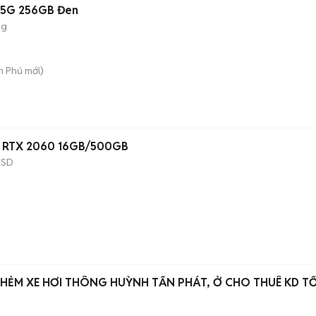
 5G 256GB Đen
ng
An Phú
mới)
0F RTX 2060 16GB/500GB
SSD
 HẺM XE HƠI THÔNG HUỲNH TẤN PHÁT, Ở CHO THUÊ KD T