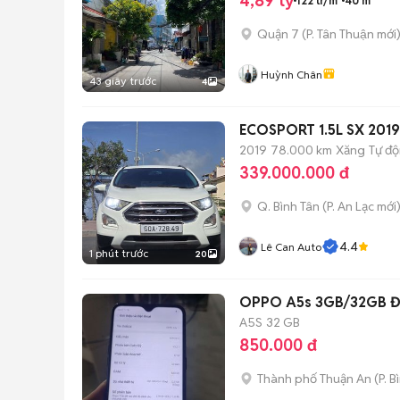
4,89 tỷ
122 tr/m²
40 m²
Quận 7
(
P. Tân Thuận
mới
Huỳnh Chân
43 giây trước
4
ECOSPORT 1.5L SX 201
2019
78.000 km
Xăng
Tự đ
339.000.000 đ
Q. Bình Tân
(
P. An Lạc
mới
4.4
Lê Can Auto
1 phút trước
20
OPPO A5s 3GB/32GB 
A5S
32 GB
850.000 đ
Thành phố Thuận An
(
P. 