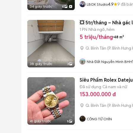
4.9
9
đã bá
LBOX Studio
34 giây trước
6
💥 5tr/tháng – Nhà gác
1 PN
Nhà ngõ, hẻm
5 triệu/tháng
48 m²
Q. Bình Tân
(
P. Bình Hưng
Nhà Đất Nguyễn Minh BHH
38 giây trước
3
Siêu Phẩm Rolex Datej
Đã sử dụng
Cả nam và nữ
153.000.000 đ
Q. Bình Tân
(
P. Bình Hưng
CÔNG TỨ CHÍN
41 giây trước
5