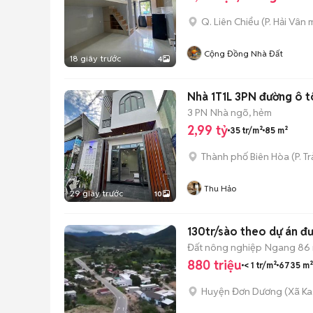
Q. Liên Chiểu
(
P. Hải Vân
m
Cộng Đồng Nhà Đất
18 giây trước
4
Nhà 1T1L 3PN đường ô tô
3 PN
Nhà ngõ, hẻm
2,99 tỷ
35 tr/m²
85 m²
Thành phố Biên Hòa
(
P. T
Thu Hảo
29 giây trước
10
130tr/sào theo dự án đ
Đất nông nghiệp
Ngang 86
880 triệu
< 1 tr/m²
6735 m²
Huyện Đơn Dương
(
Xã Ka