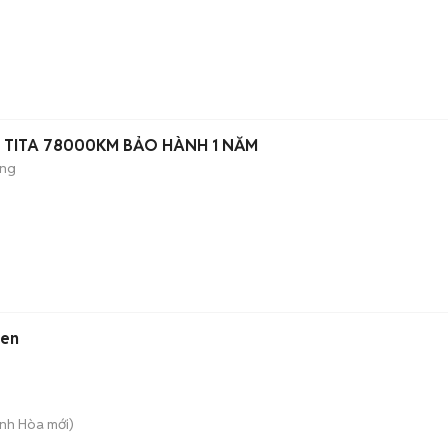
)
9 TITA 78000KM BẢO HÀNH 1 NĂM
ộng
)
Đen
Bình Hòa
mới)