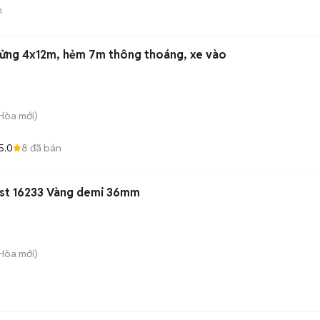
n
 lửng 4x12m, hẻm 7m thông thoáng, xe vào
 Hòa
mới)
5.0
8
đã bán
ust 16233 Vàng demi 36mm
 Hòa
mới)