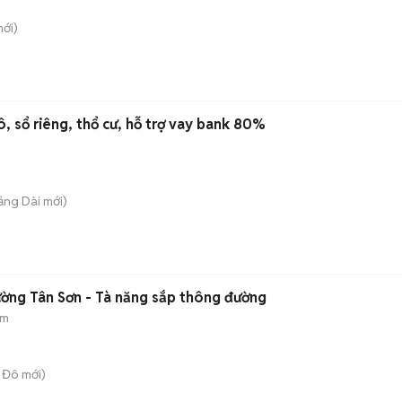
ới)
, sổ riêng, thổ cư, hỗ trợ vay bank 80%
rảng Dài
mới)
ường Tân Sơn - Tà năng sắp thông đường
 m
 Đô
mới)