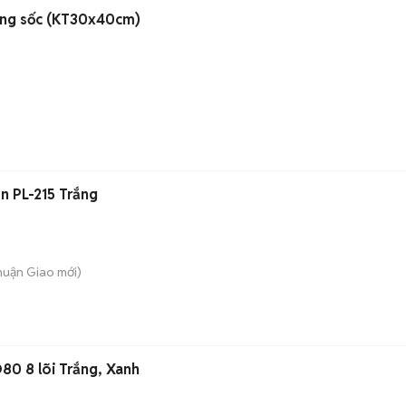
aptop Xiaomi Chống sốc (KT30x40cm)
n
n PL-215 Trắng
Thuận Giao
mới)
80 8 lõi Trắng, Xanh