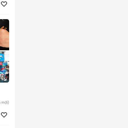
5
a
mới)