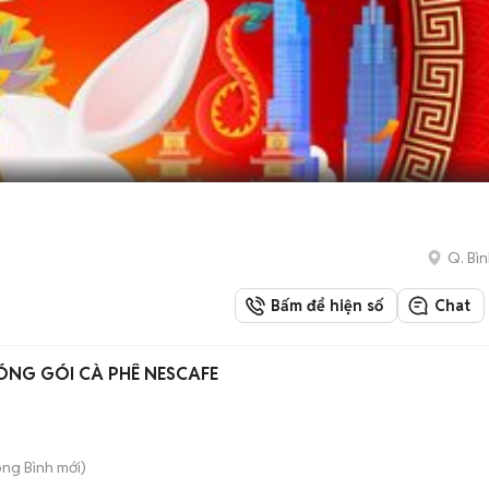
Q. Bì
Bấm để hiện số
Chat
ên Hòa 2 / ĐÓNG GÓI CÀ PHÊ NESCAFE
ong Bình
mới)