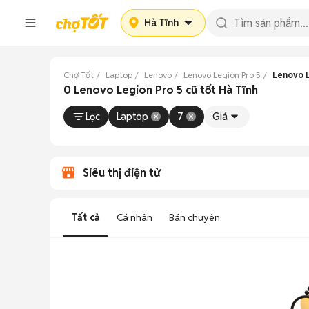
Hà Tĩnh
Chợ Tốt
Laptop
Lenovo
Lenovo Legion Pro 5
Lenovo L
0 Lenovo Legion Pro 5 cũ tốt Hà Tĩnh
Lọc
Laptop
7
Giá
Siêu thị điện tử
Tất cả
Cá nhân
Bán chuyên