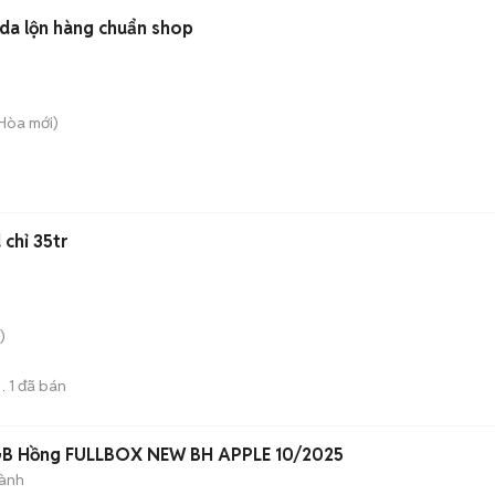
Mũ lưỡi trai Adidas Xám da lộn hàng chuẩn shop
 Hòa
mới)
 chỉ 35tr
)
1
đã bán
t
GB Hồng FULLBOX NEW BH APPLE 10/2025
ành