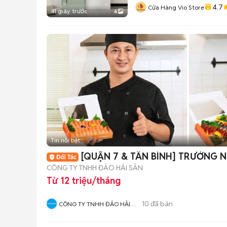
4.7
Cửa Hàng Vio Store
41 giây trước
6
Tin nổi bật
[QUẬN 7 & TÂN BÌNH] TRƯỞNG 
CÔNG TY TNHH ĐẢO HẢI SẢN
Từ 12 triệu/tháng
10
đã bán
CÔNG TY TNHH ĐẢO HẢI
SẢN