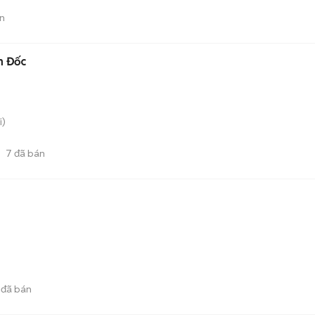
n
m Đốc
i)
7
đã bán
đã bán