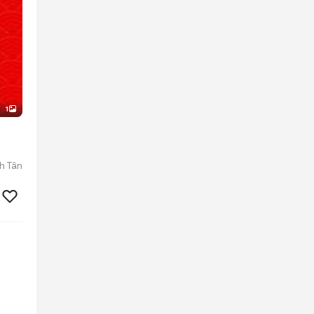
1
nh Tân