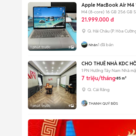
Apple MacBook Air M4 
M4 (8-core)
16 GB
256 GB
21.999.000 đ
Q. Hải Châu
(
P. Hòa Cườn
1
đã bán
Nhân
1 phút trước
2
CHO THUÊ NHÀ KDC H
1 PN
Hướng Tây Nam
Nhà mặt
7 triệu/tháng
85 m²
Q. Cái Răng
THANH QUÝ BĐS
1 phút trước
9