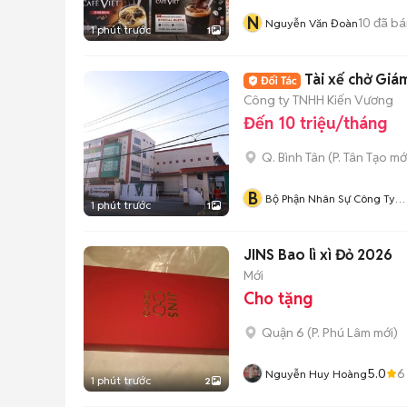
N
10
đã bá
Nguyễn Văn Đoàn
1 phút trước
1
Tài xế chở Giá
Công ty TNHH Kiến Vương
Đến 10 triệu/tháng
Q. Bình Tân
(
P. Tân Tạo
mớ
B
Bộ Phận Nhân Sự Công Ty
1 phút trước
1
Kiến Vương
JINS Bao lì xì Đỏ 2026
Mới
Cho tặng
Quận 6
(
P. Phú Lâm
mới)
5.0
6
Nguyễn Huy Hoàng
1 phút trước
2