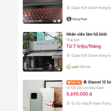
Quận 8
(
P. Chánh Hưng
mớ
Dũng Phan
31 giây trước
1
Nhân viên làm hồ kính
Thái Sơn
Từ 7 triệu/tháng
Quận 8
(
P. Chánh Hưng
mớ
1
đã bán
Linh
41 giây trước
1
🧲 Xiaomi 13 
13
512 GB
Còn bảo hành
5.690.000 đ
Q. Gò Vấp
(
P. Hạnh Thôn