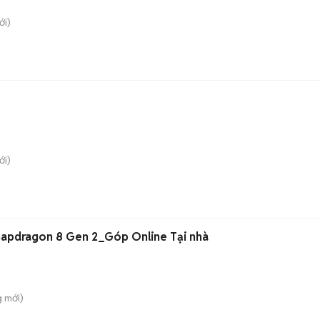
i)
i)
Snapdragon 8 Gen 2_Góp Online Tại nhà
g
mới)