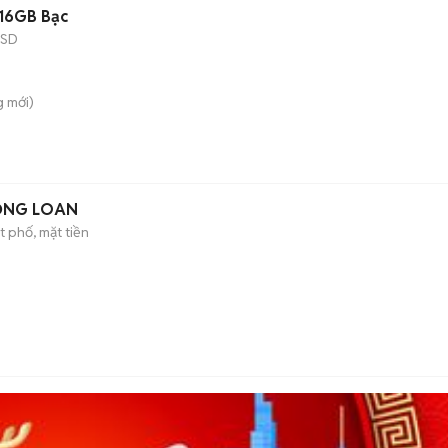
16GB Bạc
SSD
g
mới)
ỒNG LOAN
 phố, mặt tiền