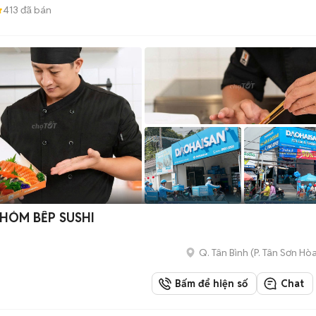
413
đã bán
NHÓM BẾP SUSHI
Q. Tân Bình
(
P. Tân Sơn Hò
Bấm để hiện số
Chat