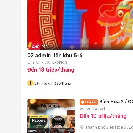
Tin nổi bật
02 admin liên khu 5-6
CTY CPN J&T Express
Đến 13 triệu/tháng
l
Lâm Huỳnh Bảo Trung
Bi
Green Speed
Đến 10 triệu/tháng
Thành phố Biên Hòa
(
P. L