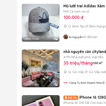
Mới
Cả nam và nữ
100.000 đ
Q. Bình Tân
(
P. Bình Hưng
10
đã bán
Bi Nguyễn
1 phút trước
2
nhà nguyên căn cityland
4 PN
Nhà mặt phố, mặt tiền
35 triệu/tháng
100 m²
Q. Gò Vấp
(
P. Gò Vấp
mới
Công Ty Kinh Doanh Nhà Đấ
1 phút trước
7
Tp HCM
iPhone 16 128
iPhone 16
128 GB
Còn bảo h