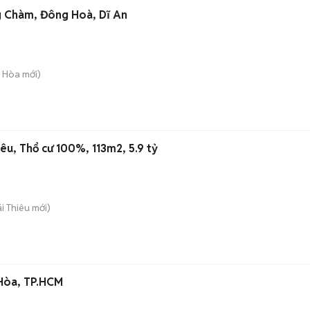
ng Chàm, Đông Hoà, Dĩ An
g Hòa
mới)
iêu, Thổ cư 100%, 113m2, 5.9 tỷ
ái Thiêu
mới)
 Hòa, TP.HCM