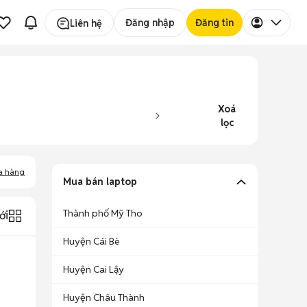
Đăng nhập
Đăng tin
Liên hệ
Xoá
lọc
a hàng
Mua bán laptop
Thành phố Mỹ Tho
ới
Huyện Cái Bè
Huyện Cai Lậy
Huyện Châu Thành