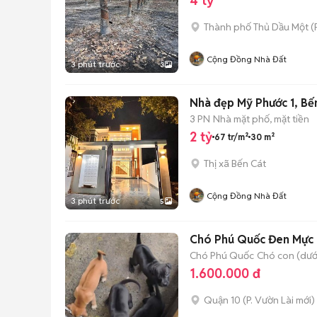
4 tỷ
Thành phố Thủ Dầu Một
(
Cộng Đồng Nhà Đất
3 phút trước
3
Nhà đẹp Mỹ Phước 1, Bế
3 PN
Nhà mặt phố, mặt tiền
2 tỷ
67 tr/m²
30 m²
Thị xã Bến Cát
Cộng Đồng Nhà Đất
3 phút trước
5
Chó Phú Quốc Đen Mực
Chó Phú Quốc
Chó con (dưới
1.600.000 đ
Quận 10
(
P. Vườn Lài
mới)