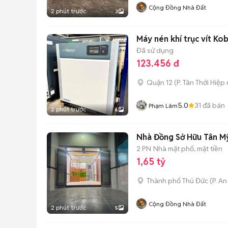
Cộng Đồng Nhà Đất
2 phút trước
3
Máy nén khí trục vít Ko
Đã sử dụng
123.456 đ
Quận 12
(
P. Tân Thới Hiệp
5.0
31
đã bán
Phạm Lâm
2 phút trước
6
Nhà Đồng Sở Hữu Tân Mỹ
2 PN
Nhà mặt phố, mặt tiền
1,65 tỷ
Thành phố Thủ Đức
(
P. A
Cộng Đồng Nhà Đất
2 phút trước
5