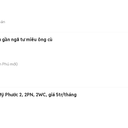
bán
ầu gần ngã tư miêu ông cù
An Phú
mới)
Mỹ Phước 2, 2PN, 2WC, giá 5tr/tháng