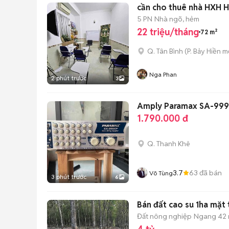
5 PN
Nhà ngõ, hẻm
22 triệu/tháng
72 m²
Q. Tân Bình
(
P. Bảy Hiền
mớ
Nga Phan
2 phút trước
3
Amply Paramax SA-999XP
1.790.000 đ
Q. Thanh Khê
3.7
63
đã bán
Võ Tùng
3 phút trước
6
Bán đất cao su 1ha mặt 
Đất nông nghiệp
Ngang 42