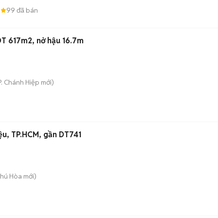
8
99
đã bán
DT 617m2, nở hậu 16.7m
P. Chánh Hiệp
mới)
iệu, TP.HCM, gần DT741
Phú Hòa
mới)