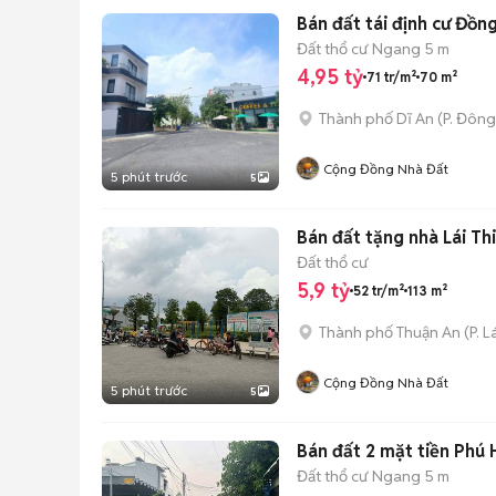
Bán đất tái định cư Đồ
Đất thổ cư
Ngang 5 m
4,95 tỷ
71 tr/m²
70 m²
Thành phố Dĩ An
(
P. Đôn
Cộng Đồng Nhà Đất
5 phút trước
5
Bán đất tặng nhà Lái Th
Đất thổ cư
5,9 tỷ
52 tr/m²
113 m²
Thành phố Thuận An
(
P. L
Cộng Đồng Nhà Đất
5 phút trước
5
Bán đất 2 mặt tiền Phú
Đất thổ cư
Ngang 5 m