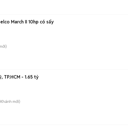
belco March II 10hp có sấy
mới)
, TP.HCM - 1.65 tỷ
n Khánh
mới)