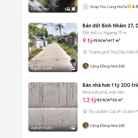
4.
Shop Thú Cưng PenTa
Tin ưu tiên
5
Bán đất Bình Nhâm 27, 
Đất thổ cư
Ngang 15 m
9 tỷ
15 tr/m²
617 m²
Thành phố Thủ Dầu Một
(
Cộng Đồng Nhà Đất
4 phút trước
3
Bán nhà hơn 1 tỷ 200 tr
Nhà mặt phố, mặt tiền
1,2 tỷ
52 tr/m²
23 m²
Thị xã Bến Cát
(
P. Chánh 
Cộng Đồng Nhà Đất
4 phút trước
3