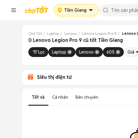
Tiền Giang
Chợ Tốt
Laptop
Lenovo
Lenovo Legion Pro 9
Lenovo L
0 Lenovo Legion Pro 9 cũ tốt Tiền Giang
Lọc
Laptop
Lenovo
605
Giá
Siêu thị điện tử
Tất cả
Cá nhân
Bán chuyên