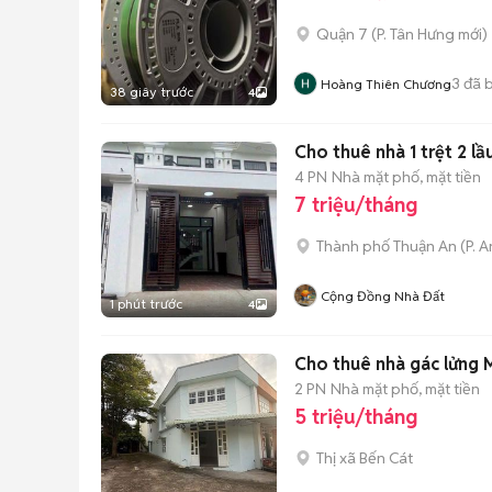
Quận 7
(
P. Tân Hưng
mới)
3
đã 
Hoàng Thiên Chương
38 giây trước
4
Cho thuê nhà 1 trệt 2 l
4 PN
Nhà mặt phố, mặt tiền
7 triệu/tháng
Thành phố Thuận An
(
P. 
Cộng Đồng Nhà Đất
1 phút trước
4
Cho thuê nhà gác lửng 
2 PN
Nhà mặt phố, mặt tiền
5 triệu/tháng
Thị xã Bến Cát