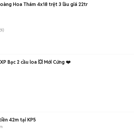
cần cho thuê nhà HXH Hoàng Hoa Thám 4x18 trệt 3 lầu giá 22tr
i)
 Bạc 2 cầu loa 💥 Mới Cứng ❤️
tiền 42m tại KP5
 m