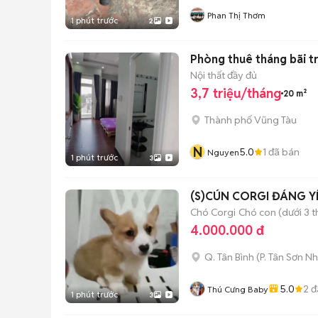
Phan Thị Thơm
1 phút trước
2
Phòng thuê tháng bãi t
Nội thất đầy đủ
3,7 triệu/tháng
20 m²
Thành phố Vũng Tàu
N
5.0
1
đã bán
Nguyen
1 phút trước
3
(S)CÚN CORGI ĐÁNG YÊ
Chó Corgi
Chó con (dưới 3 t
4.000.000 đ
Q. Tân Bình
(
P. Tân Sơn Nh
5.0
2
đ
Thú Cưng Baby
1 phút trước
3