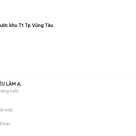
rước khu Tt Tp Vũng Tàu
U LẮM Ạ.
háng tuổi)
ất
mới)
ã bán