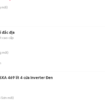
g
mới)
í đắc địa
ất cao cấp
g
mới)
n
A 469 lít 4 cửa Inverter Đen
i Sơn
mới)