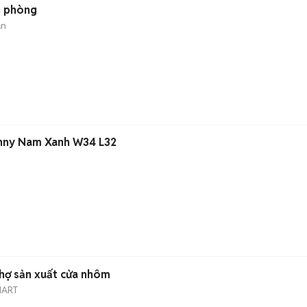
n phòng
ản
)
inny Nam Xanh W34 L32
hợ sản xuất cửa nhôm
MART