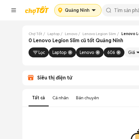
Quảng Ninh
Chợ Tốt
Laptop
Lenovo
Lenovo Legion Slim
Lenovo L
0 Lenovo Legion Slim cũ tốt Quảng Ninh
Lọc
Laptop
Lenovo
606
Giá
Siêu thị điện tử
Tất cả
Cá nhân
Bán chuyên