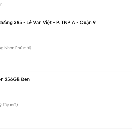
án
ường 385 - Lê Văn Việt - P. TNP A - Quận 9
ăng Nhơn Phú
mới)
on 256GB Đen
ỹ Tây
mới)