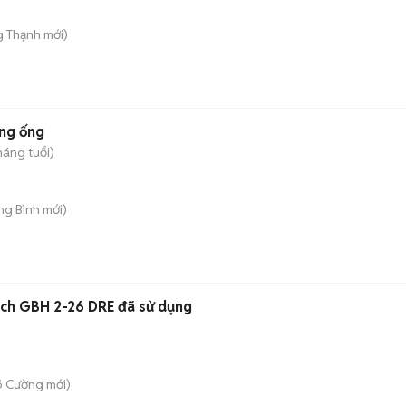
g Thạnh
mới)
ông ống
háng tuổi)
ong Bình
mới)
ch GBH 2-26 DRE đã sử dụng
õ Cường
mới)