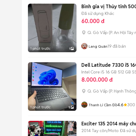
Bình gia vị Thủy tinh 50
Đã sử dụng
Khác
60.000 đ
Q. Gò Vấp
(
P. An Hội Tây
m
19
đã bán
Lang Quân
1 phút trước
1
Dell Latitude 7330 i5 1
Intel Core i5
16 GB
512 GB
S
8.000.000 đ
Q. Gò Vấp
(
P. Hạnh Thôn
4.6
300
Thanh Lí Cầm Đồ
1 phút trước
5
Exciter 135 2014 máy c
2014
Tay côn/Moto
Đã sử d