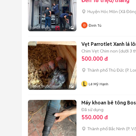
Đến 18 triệu/tháng
Huyện Hóc Môn
(
Xã Đôn
Đinh Tú
1 phút trước
3
Vẹt Parrotlet Xanh lá l
Chim Vẹt
Chim non (dưới 3 t
500.000 đ
Thành phố Thủ Đức
(
P. L
L
Lê Mỹ Hạnh
1 phút trước
3
Máy khoan bê tông Bos
Đã sử dụng
550.000 đ
Thành phố Bắc Ninh
(
P. V