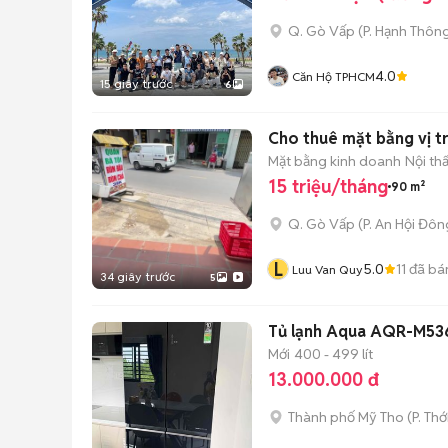
Q. Gò Vấp
(
P. Hạnh Thôn
4.0
Căn Hộ TPHCM
15 giây trước
6
Cho thuê mặt bằng vị tr
Mặt bằng kinh doanh
Nội th
15 triệu/tháng
90 m²
Q. Gò Vấp
(
P. An Hội Đôn
L
5.0
11
đã bá
Luu Van Quy
34 giây trước
5
Tủ lạnh Aqua AQR-M536X
Mới
400 - 499 lít
13.000.000 đ
Thành phố Mỹ Tho
(
P. Thớ