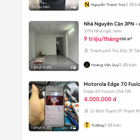
N
2
đã b
Nguyễn Thanh Trúc
Tin ưu tiên
4
Nhà Nguyên Căn 3PN - đ
3 PN
Nhà ngõ, hẻm
9 triệu/tháng
100 m²
Thành phố Thủ Đức
(
P. T
5
đã bán
Hoàng Văn Quý
1 phút trước
6
Motorola Edge 70 Fusi
Edge 60 Fusion
256 GB
4.000.000 đ
Q. Bình Thạnh
(
P. Thạnh M
T
3
đã bán
Trường
1 phút trước
6