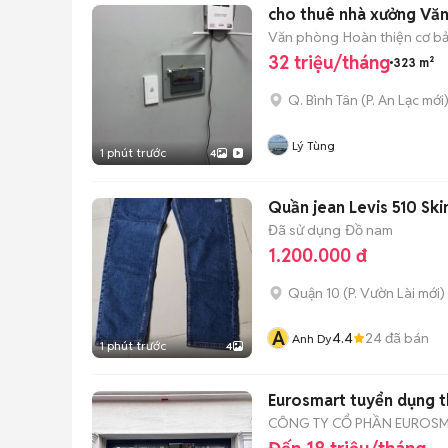
cho thuê nhà xưởng Vă
Văn phòng
Hoàn thiện cơ b
32 triệu/tháng
323 m²
Q. Bình Tân
(
P. An Lạc
mới
Lý Tùng
1 phút trước
4
Quần jean Levis 510 Sk
Đã sử dụng
Đồ nam
1.200.000 đ
Quận 10
(
P. Vườn Lài
mới)
A
4.4
24
đã bán
Anh Dy
1 phút trước
4
Eurosmart tuyển dụng t
CÔNG TY CỔ PHẦN EUROS