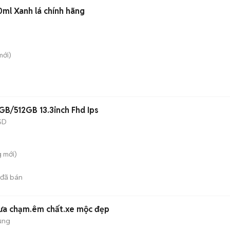
0ml Xanh lá chính hãng
ới)
6GB/512GB 13.3inch Fhd Ips
SD
g
mới)
đã bán
hưa chạm.êm chất.xe mộc đẹp
ụng