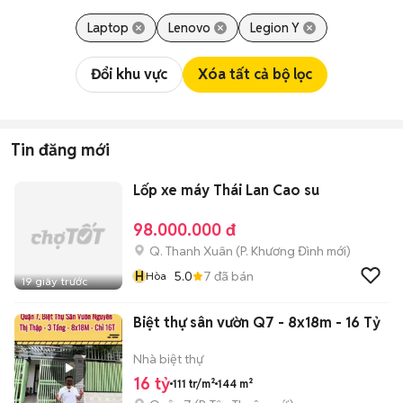
Laptop
Lenovo
Legion Y
Đổi khu vực
Xóa tất cả bộ lọc
Tin đăng mới
Lốp xe máy Thái Lan Cao su
98.000.000 đ
Q. Thanh Xuân
(
P. Khương Đình
mới)
H
5.0
7
đã bán
Hòa
19 giây trước
Biệt thự sân vườn Q7 - 8x18m - 16 Tỷ
Nhà biệt thự
16 tỷ
111 tr/m²
144 m²