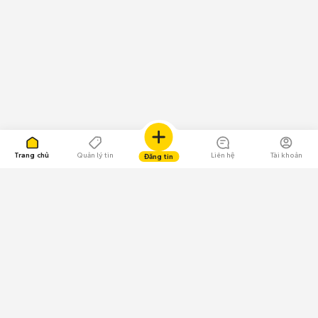
Trang chủ
Quản lý tin
Liên hệ
Tài khoản
Đăng tin
109.000 Bình chọn
Tải ứng dụng Chợ Tốt
Về Chợ Tốt
Quy chế sàn
Chính sách bảo mật
Giải quyết tranh chấp