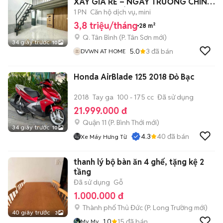
XÂY GIÁ RẺ – NGAY TRƯỜNG CHINH
– PHAN HUY ÍCH
1 PN
Căn hộ dịch vụ, mini
3,8 triệu/tháng
28 m²
Q. Tân Bình
(
P. Tân Sơn
mới)
34 giây trước
10
5.0
3
đã bán
DVWN AT HOME
Honda AirBlade 125 2018 Đỏ Bạc
2018
Tay ga
100 - 175 cc
Đã sử dụng
21.999.000 đ
Quận 11
(
P. Bình Thới
mới)
34 giây trước
10
4.3
40
đã bán
Xe Máy Hưng Từ
thanh lý bộ bàn ăn 4 ghế, tặng kệ 2
tầng
Đã sử dụng
Gỗ
1.000.000 đ
Thành phố Thủ Đức
(
P. Long Trường
mới)
40 giây trước
3
1.0
15
đã bán
My My