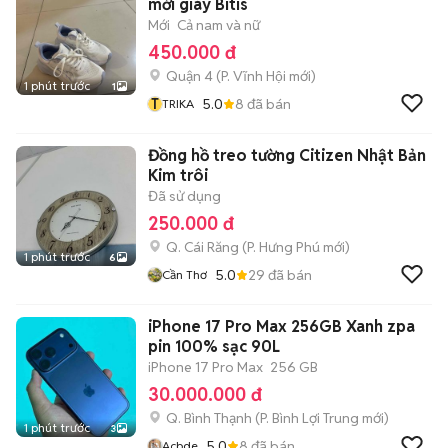
mới giày Bitis
Mới
Cả nam và nữ
450.000 đ
Quận 4
(
P. Vĩnh Hội
mới)
1 phút trước
1
T
5.0
8
đã bán
TRIKA
Đồng hồ treo tường Citizen Nhật Bản
Kim trôi
Đã sử dụng
250.000 đ
Q. Cái Răng
(
P. Hưng Phú
mới)
1 phút trước
6
5.0
29
đã bán
Cần Thơ
iPhone 17 Pro Max 256GB Xanh zpa
pin 100% sạc 90L
iPhone 17 Pro Max
256 GB
30.000.000 đ
Q. Bình Thạnh
(
P. Bình Lợi Trung
mới)
1 phút trước
3
5.0
8
đã bán
Acbde