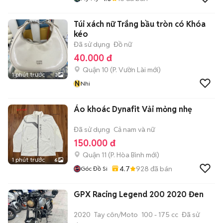
Túi xách nữ Trắng bầu tròn có Khóa
kéo
Đã sử dụng
Đồ nữ
40.000 đ
Quận 10
(
P. Vườn Lài
mới)
1 phút trước
3
N
Nhi
Áo khoác Dynafit Vải mỏng nhẹ
Đã sử dụng
Cả nam và nữ
150.000 đ
Quận 11
(
P. Hòa Bình
mới)
1 phút trước
6
4.7
928
đã bán
Góc Đồ Si
GPX Racing Legend 200 2020 Đen
2020
Tay côn/Moto
100 - 175 cc
Đã sử