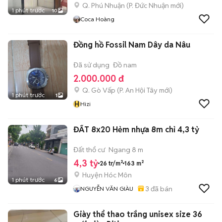
Q. Phú Nhuận
(
P. Đức Nhuận
mới)
1 phút trước
10
Coca Hoàng
Đồng hồ Fossil Nam Dây da Nâu
Đã sử dụng
Đồ nam
2.000.000 đ
Q. Gò Vấp
(
P. An Hội Tây
mới)
1 phút trước
1
H
Hizi
ĐẤT 8x20 Hẻm nhựa 8m chỉ 4,3 tỷ
Đất thổ cư
Ngang 8 m
4,3 tỷ
26 tr/m²
163 m²
Huyện Hóc Môn
1 phút trước
6
3
đã bán
NGUYỄN VĂN GIÀU
Giày thể thao trắng unisex size 36