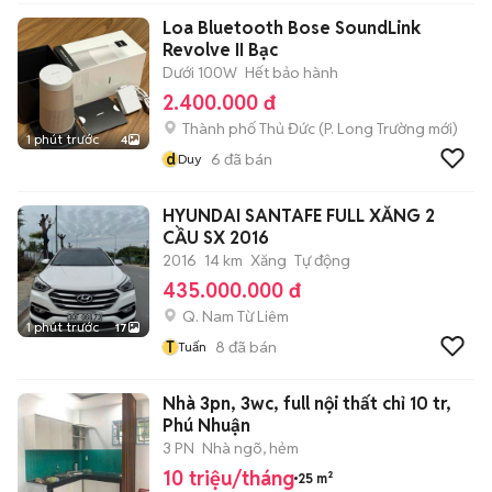
Loa Bluetooth Bose SoundLink
Revolve II Bạc
Dưới 100W
Hết bảo hành
2.400.000 đ
Thành phố Thủ Đức
(
P. Long Trường
mới)
1 phút trước
4
d
6
đã bán
Duy
HYUNDAI SANTAFE FULL XĂNG 2
CẦU SX 2016
2016
14 km
Xăng
Tự động
435.000.000 đ
Q. Nam Từ Liêm
1 phút trước
17
T
8
đã bán
Tuấn
Nhà 3pn, 3wc, full nội thất chỉ 10 tr,
Phú Nhuận
3 PN
Nhà ngõ, hẻm
10 triệu/tháng
25 m²