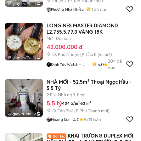
Quận 7
(
P. Tân Thuận
mới)
19 giây trước
3
1
đã bán
Phương Nhà Nhiều
LONGINES MASTER DIAMOND
L2.755.5.77.3 VÀNG 18K
Mới
Đồ nam
42.000.000 đ
Q. Phú Nhuận
(
P. Cầu Kiệu
mới)
19 giây trước
6
204
đã
5.0
Đình Túc Watch -
bán
Đồng Hồ Chính Hãng
NHÀ MỚI - 52.5m² Thoại Ngọc Hầu -
5.5 Tỷ
2 PN
Nhà ngõ, hẻm
5,5 tỷ
104 tr/m²
53 m²
Q. Tân Phú
(
P. Phú Thạnh
mới)
27 giây trước
6
4.0
8
đã bán
Hoàng Sơn
KHAI TRƯƠNG DUPLEX MỚI