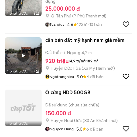
dụng
25.000.000 đ
1 phút trước
6
Q. Tân Phú
(
P. Phú Thạnh
mới)
4.6
12351
đã bán
Tuanduy
cần bán đất mỹ hạnh nam giá mềm
Đất thổ cư
Ngang 4,2 m
920 triệu
4,9 tr/m²
189 m²
Huyện Đức Hòa
(
Xã Mỹ Hạnh
mới)
1 phút trước
4
N
5.0
6
đã bán
Ngôtrunghieu
Ổ cứng HDD 500GB
Đã sử dụng (chưa sửa chữa)
150.000 đ
Huyện Hoài Đức
(
Xã An Khánh
mới)
1 phút trước
5.0
6
đã bán
Nguyen Hung