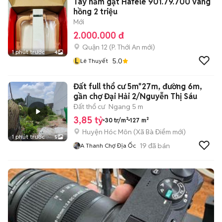
Tay nắm gạt Hafele 901.79.700 vàng
hồng 2 triệu
Mới
2.000.000 đ
Quận 12
(
P. Thới An
mới)
1 phút trước
4
L
5.0
Lê Thuyết
Đất full thổ cư 5m*27m, đường 6m,
gần chợ Đại Hải 2/Nguyễn Thị Sáu
Đất thổ cư
Ngang 5 m
3,85 tỷ
30 tr/m²
127 m²
Huyện Hóc Môn
(
Xã Bà Điểm
mới)
1 phút trước
5
19
đã bán
A Thanh Chợ Địa Ốc