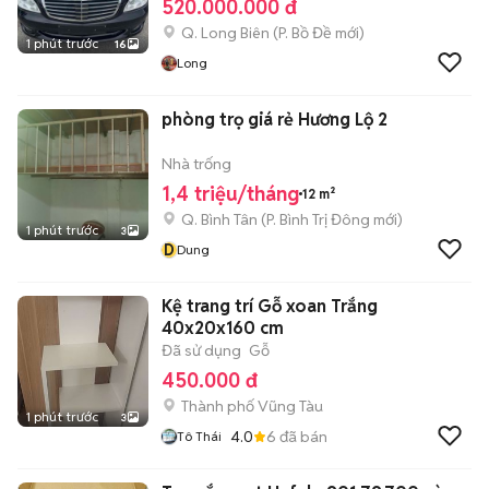
520.000.000 đ
Q. Long Biên
(
P. Bồ Đề
mới)
1 phút trước
16
Long
phòng trọ giá rẻ Hương Lộ 2
Nhà trống
1,4 triệu/tháng
12 m²
Q. Bình Tân
(
P. Bình Trị Đông
mới)
1 phút trước
3
D
Dung
Kệ trang trí Gỗ xoan Trắng
40x20x160 cm
Đã sử dụng
Gỗ
450.000 đ
Thành phố Vũng Tàu
1 phút trước
3
4.0
6
đã bán
Tô Thái