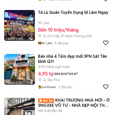
Tá Lả Quán Tuyển Dụng Đi Làm Ngay
Mr Lâm
Đến 10 triệu/tháng
Q. Gò Vấp
(
P. Hạnh Thông
mới)
1 phút trước
1
M
5
đã bán
Mr Lâm
Bán nhà 4 Tấm đẹp mới 3PN Sát Tân
bình Q11
3 PN
Nhà ngõ, hẻm
4,95 tỷ
206 tr/m²
24 m²
Q. Tân Phú
1 phút trước
10
S
2
đã bán
Sunflower
KHAI TRƯƠNG NHÀ MỚI - Ở
3NG3XE VÔ TƯ - NHÀ ĐẸP NỘI THẤT
XỊN NGAY Q7
Nội thất đầy đủ