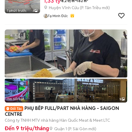
1,33 tỷ
8,2 tr/m²
162 m²
Huyện Vĩnh Cửu
(
P. Tân Triều
mới)
1 phút trước
3
Tạ Minh Đức
Tin nổi bật
5
PHỤ BẾP FULL/PART NHÀ HÀNG - SAIGON
CENTRE
Công ty TNHH MTV nhà hàng Hàn Quốc Meat & Meet LTC
Đến 9 triệu/tháng
Quận 1
(
P. Sài Gòn
mới)