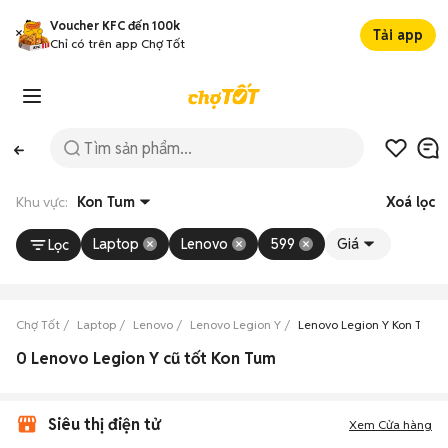
Voucher KFC đến 100k
Tải app
Chỉ có trên app Chợ Tốt
Khu vực:
Kon Tum
Xoá lọc
Laptop
Lenovo
599
Giá
Lọc
Chợ Tốt
Laptop
Lenovo
Lenovo Legion Y
Lenovo Legion Y Kon Tum
0 Lenovo Legion Y cũ tốt Kon Tum
Siêu thị điện tử
Xem Cửa hàng