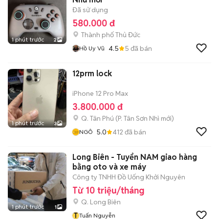
Đã sử dụng
580.000 đ
Thành phố Thủ Đức
1 phút trước
2
4.5
5
đã bán
Hồ Uy Vũ
12prm lock
iPhone 12 Pro Max
3.800.000 đ
Q. Tân Phú
(
P. Tân Sơn Nhì
mới)
1 phút trước
3
5.0
412
đã bán
NGÔ
Long Biên - Tuyển NAM giao hàng
bằng oto và xe máy
Công ty TNHH Đồ Uống Khởi Nguyên
Từ 10 triệu/tháng
Q. Long Biên
1 phút trước
1
T
Tuấn Nguyễn