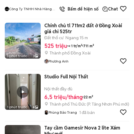
9
đã bán
Bấm để hiện số
Chat
Công Ty TNHH Nhà Hàng
Hàn Quốc Meat And Meet
Chính chủ tl 711m2 đất ở Đồng Xoài
giá chỉ 525tr
Đất thổ cư
Ngang 15 m
525 triệu
< 1 tr/m²
711 m²
Thành phố Đồng Xoài
1 phút trước
3
Phương Anh
Studio Full Nội Thất
Nội thất đầy đủ
6,5 triệu/tháng
22 m²
Thành phố Thủ Đức
(
P. Tăng Nhơn Phú
mới)
1 phút trước
6
1
đã bán
Phùng Bảo Trang
Tay cầm Gamesir Nova 2 lite Xám
Như mới