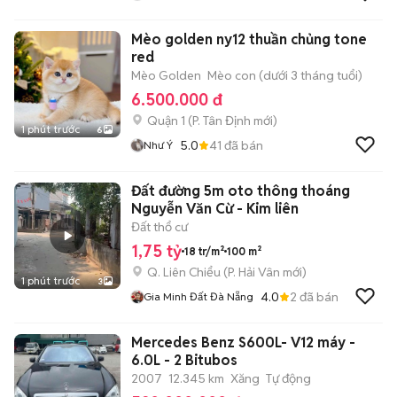
Mèo golden ny12 thuần chủng tone
red
Mèo Golden
Mèo con (dưới 3 tháng tuổi)
6.500.000 đ
Quận 1
(
P. Tân Định
mới)
1 phút trước
6
5.0
41
đã bán
Như Ý
Đất đường 5m oto thông thoáng
Nguyễn Văn Cừ - Kim liên
Đất thổ cư
1,75 tỷ
18 tr/m²
100 m²
Q. Liên Chiểu
(
P. Hải Vân
mới)
1 phút trước
3
4.0
2
đã bán
Gia Minh Đất Đà Nẵng
Mercedes Benz S600L- V12 máy -
6.0L - 2 Bitubos
2007
12.345 km
Xăng
Tự động