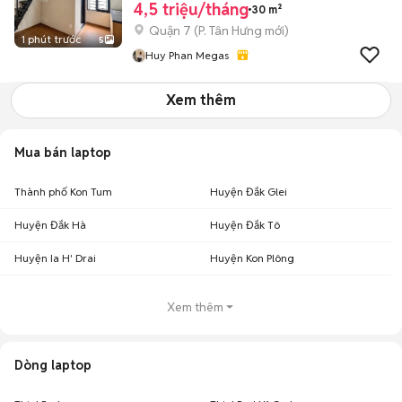
4,5 triệu/tháng
30 m²
Quận 7
(
P. Tân Hưng
mới)
1 phút trước
5
Huy Phan Megas
Xem thêm
Mua bán laptop
Thành phố Kon Tum
Huyện Đắk Glei
Huyện Đắk Hà
Huyện Đắk Tô
Huyện Ia H' Drai
Huyện Kon Plông
Xem thêm
Dòng laptop