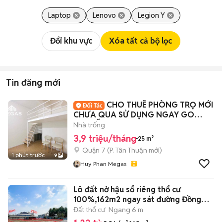
Laptop
Lenovo
Legion Y
Đổi khu vực
Xóa tất cả bộ lọc
Tin đăng mới
CHO THUÊ PHÒNG TRỌ MỚI
CHƯA QUA SỬ DỤNG NGAY GO
NGUYỄN THỊ THẬP Q7
Nhà trống
3,9 triệu/tháng
25 m²
Quận 7
(
P. Tân Thuận
mới)
1 phút trước
9
Huy Phan Megas
Lô đất nở hậu sổ riêng thổ cư
100%,162m2 ngay sát đường Đồng
Khởi
Đất thổ cư
Ngang 6 m