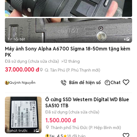
Tin nổi bật
6
+
2
Máy ảnh Sony Alpha A6700 Sigma 18-50mm tặng kèm
PK
Đã sử dụng (chưa sửa chữa)
>12 tháng
37.000.000 đ
Q. Tân Phú
(
P. Phú Thạnh
mới)
Bấm để hiện số
Chat
Quỳnh Nguyễn
Ổ cứng SSD Western Digital WD Blue
SA510 1TB
Đã sử dụng (chưa sửa chữa)
1.500.000 đ
Thành phố Thủ Đức
(
P. Hiệp Bình
mới)
1 phút trước
2
t
4.5
18
đã bán
Tai