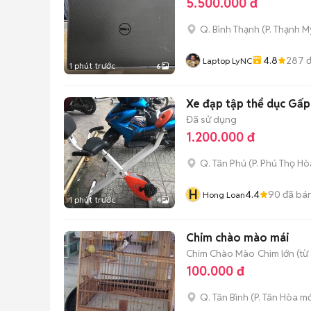
5.500.000 đ
Q. Bình Thạnh
(
P. Thạnh M
4.8
287
đ
Laptop LyNC
1 phút trước
6
Xe đạp tập thể dục Gấp
Đã sử dụng
1.200.000 đ
Q. Tân Phú
(
P. Phú Thọ Hò
H
4.4
90
đã bá
Hong Loan
1 phút trước
4
Chim chào mào mái
Chim Chào Mào
Chim lớn (từ
100.000 đ
Q. Tân Bình
(
P. Tân Hòa
mớ