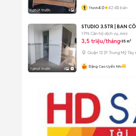
t
4.0
42
đã bán
Thinh
1 phút trước
5
STUDIO 3.5TR | BAN C
1 PN
Căn hộ dịch vụ, mini
3,5 triệu/tháng
35 m²
Quận 12
(
P. Trung Mỹ Tây
Đặng Cao Uyển Nhi
1 phút trước
3