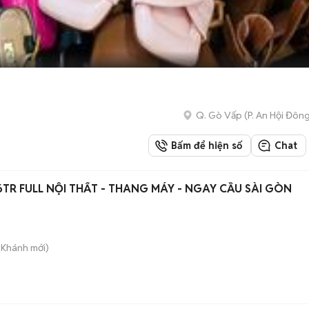
Q. Gò Vấp
(
P. An Hội Đôn
Bấm để hiện số
Chat
6TR FULL NỘI THẤT - THANG MÁY - NGAY CẦU SÀI GÒN
n Khánh
mới)