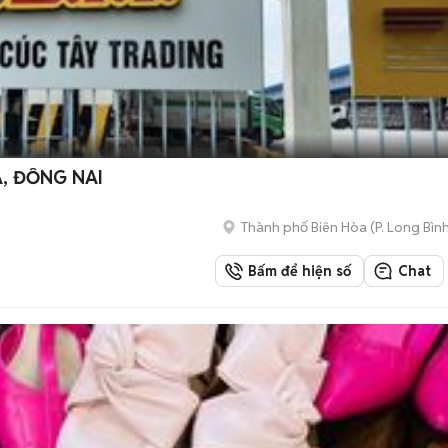
A, ĐỒNG NAI
Thành phố Biên Hòa
(
P. Long Bìn
Bấm để hiện số
Chat