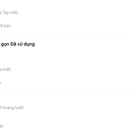
ỹ Tây
mới)
ã bán
 gọn Đã sử dụng
a
mới)
n
 3 tháng tuổi)
i)