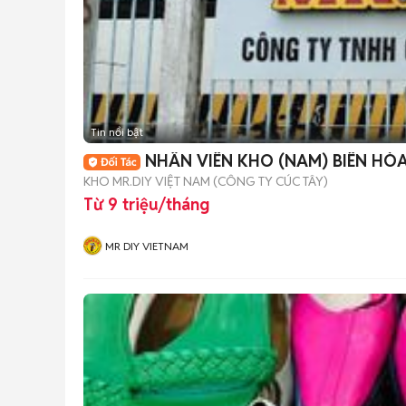
Tin nổi bật
NHÂN VIÊN KHO (NAM) BIÊN HÒ
KHO MR.DIY VIỆT NAM (CÔNG TY CÚC TÂY)
Từ 9 triệu/tháng
MR DIY VIETNAM