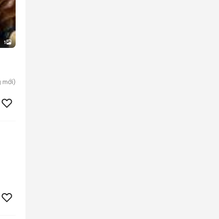
1
g
mới)