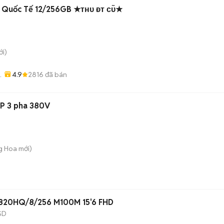
a Quốc Tế 12/256GB ★ᴛʜᴜ ᴆᴛ ᴄᴜ̃★
i)
4.9
2816
đã bán
-
P 3 pha 380V
ng Hoa
mới)
-6820HQ/8/256 M100M 15'6 FHD
SD