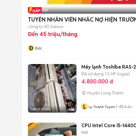
Tin nổi bật
TUYỂN NHÂN VIÊN NHẮC NỢ HIỆN TRƯỜ
công ty HD Saison
Đến 45 triệu/tháng
Đ
Đức
Máy lạnh Toshiba RAS-2
Đã sử dụng
1.5 HP (ngựa)
4.800.000 đ
Huyện Long Thành
L
7
đã bán
Ly Thanh Tuyen
1 phút trước
6
CPU Intel Core i5-1440
Mới