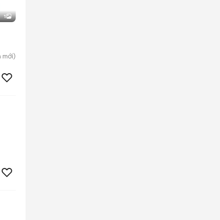
1
a
mới)