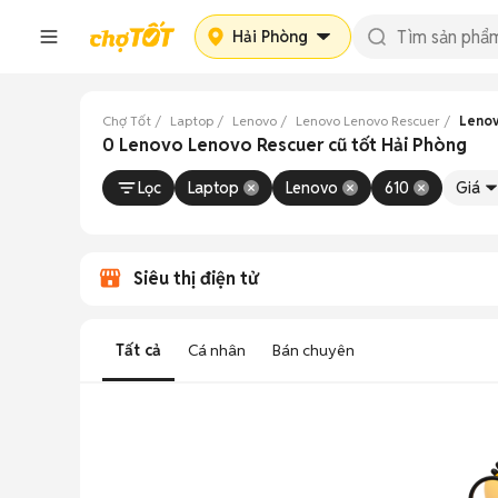
Hải Phòng
Chợ Tốt
Laptop
Lenovo
Lenovo Lenovo Rescuer
Lenov
0 Lenovo Lenovo Rescuer cũ tốt Hải Phòng
Lọc
Laptop
Lenovo
610
Giá
Siêu thị điện tử
Tất cả
Cá nhân
Bán chuyên