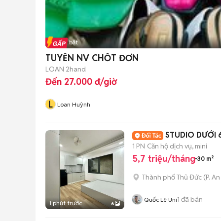
Tin nổi bật
TUYỂN NV CHỐT ĐƠN
LOAN 2hand
Đến 27.000 đ/giờ
L
Loan Huỳnh
STUDIO DƯỚI 
1 PN
Căn hộ dịch vụ, mini
5,7 triệu/tháng
30 m²
Thành phố Thủ Đức
(
P. A
1
đã bán
Quốc Lê Uni
1 phút trước
6