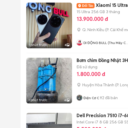
Xiaomi 15 Ultr
15 Ultra
256 GB
3 tháng
13.900.000 đ
Q. Ninh Kiều
(
P. Cái Khế
mớ
DI ĐỘNG BULL (Thu Máy Cũ 
1 phút trước
4
Góp Ko Cần Trả Trước)
Bơm chìm Đồng Nhật 3H
Đã sử dụng
1.800.000 đ
Huyện Hòa Thành
(
P. Lo
2
đã bán
Điện Cơ C T
1 phút trước
6
Dell Precision 7510 i7
Intel Core i7
8 GB
256 GB
S