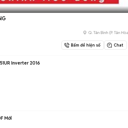
NG
Q. Tân Bình
(
P. Tân Hò
Bấm để hiện số
Chat
51UR Inverter 2016
0F Mới