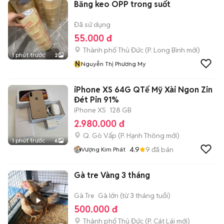
Băng keo OPP trong suốt
Đã sử dụng
55.000 đ
Thành phố Thủ Đức
(
P. Long Bình
mới)
1 phút trước
2
N
Nguyễn Thị Phương My
iPhone XS 64G QTế Mỹ Xài Ngon Zin
Đét Pin 91%
iPhone XS
128 GB
2.980.000 đ
Q. Gò Vấp
(
P. Hạnh Thông
mới)
1 phút trước
6
4.9
9
đã bán
Vượng Kim Phát
Gà tre Vàng 3 tháng
Gà Tre
Gà lớn (từ 3 tháng tuổi)
500.000 đ
Thành phố Thủ Đức
(
P. Cát Lái
mới)