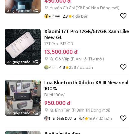
450.000 đ
Huyện Củ Chi
(
Xã Phú Hòa Đông
mới)
34 giây trước
4
Y
2.9
4
đã bán
Yunsan
Xiaomi 17T Pro 12GB/512GB Xanh Like
New GL
17T Pro
512 GB
13.500.000 đ
Q. Gò Vấp
(
P. An Hội Tây
mới)
36 giây trước
3
4.8
2387
đã bán
Minh
Loa Bluetooth Xdobo X8 III New seal
100%
Dưới 100W
950.000 đ
Q. Bình Tân
(
P. Bình Trị Đông
mới)
36 giây trước
6
4.4
1697
đã bán
Thái Bình Dương
8 bộ bàn ăn đẹp