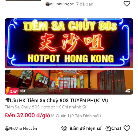
7
đã bán
Bùi Như Ngọc
Tin nổi bật
4
🎥Lẩu HK Tiêm Sa Chuỷ 80S TUYỂN PHỤC VỤ
Tiêm Sa Chủy 80S Hotpot HK Chi nhánh Q1
Đến 32.000 đ/giờ
Quận 1
(
P. Tân Định
mới)
Bấm để hiện số
Chat
Phương Nguyễn