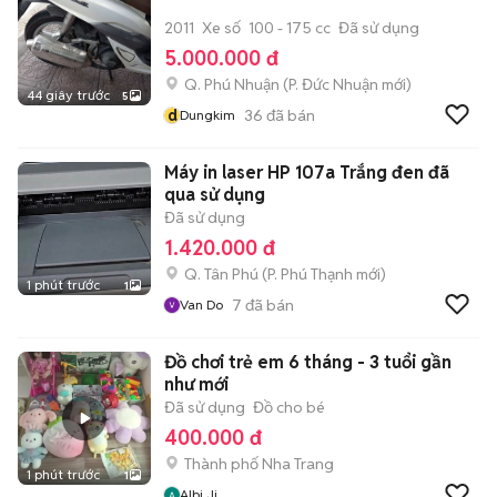
2011
Xe số
100 - 175 cc
Đã sử dụng
5.000.000 đ
Q. Phú Nhuận
(
P. Đức Nhuận
mới)
44 giây trước
5
d
36
đã bán
Dungkim
Máy in laser HP 107a Trắng đen đã
qua sử dụng
Đã sử dụng
1.420.000 đ
Q. Tân Phú
(
P. Phú Thạnh
mới)
1 phút trước
1
7
đã bán
Van Do
Đồ chơi trẻ em 6 tháng - 3 tuổi gần
như mới
Đã sử dụng
Đồ cho bé
400.000 đ
Thành phố Nha Trang
1 phút trước
1
Albi Ji