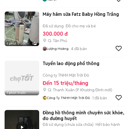
Máy hâm sữa Fatz Baby Hồng Trắng
Đã sử dụng
Đồ cho mẹ và bé
300.000 đ
Q. Tân Phú
1 phút trước
1
4
đã bán
Lượng Hoàng
Tuyển lao động phổ thông
Công ty TNHH Mặt Trời Đỏ
Đến 15 triệu/tháng
Q. Thanh Xuân
(
P. Khương Đình
mới)
1 phút trước
C
1
đã bán
Công Ty TNHH Mặt Trời Đỏ
Đồng hồ thông mình chuyên sức khỏe,
đo đường huyết
Đã sử dụng (chưa sửa chữa)
Hết bảo hành