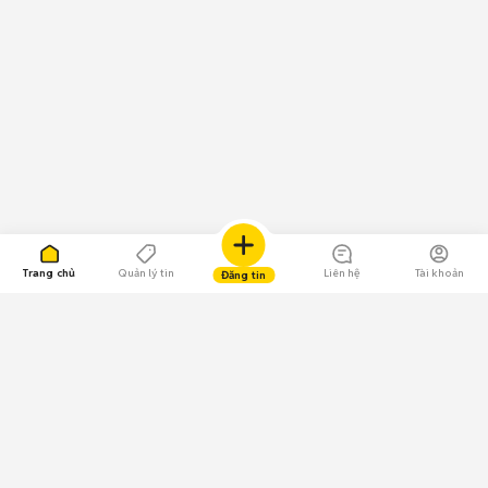
Trang chủ
Quản lý tin
Liên hệ
Tài khoản
Đăng tin
109.000 Bình chọn
Tải ứng dụng Chợ Tốt
Về Chợ Tốt
Quy chế sàn