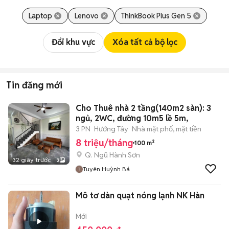
Laptop
Lenovo
ThinkBook Plus Gen 5
Đổi khu vực
Xóa tất cả bộ lọc
Tin đăng mới
Cho Thuê nhà 2 tầng(140m2 sàn): 3
ngủ, 2WC, đường 10m5 lề 5m,
3 PN
Hướng Tây
Nhà mặt phố, mặt tiền
8 triệu/tháng
100 m²
Q. Ngũ Hành Sơn
32 giây trước
3
Tuyên Huỳnh Bá
Mô tơ dàn quạt nóng lạnh NK Hàn
Mới