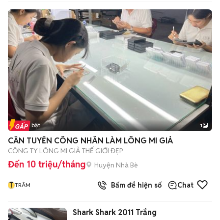
Tin nổi bật
1
CẦN TUYỂN CÔNG NHÂN LÀM LÔNG MI GIẢ
CÔNG TY LÔNG MI GIẢ THẾ GIỚI ĐẸP
Đến 10 triệu/tháng
Huyện Nhà Bè
T
Bấm để hiện số
Chat
TRÂM
Shark Shark 2011 Trắng