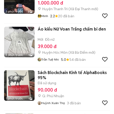
1.000.000 đ
Huyện Thanh Trì
(
Xã Đại Thanh
mới)
1 phút trước
2
M
2.2
20
đã bán
Minh
Áo kiểu Nữ Voan Trắng chấm bi đen
Mới
Đồ nữ
39.000 đ
Huyện Hóc Môn
(
Xã Bà Điểm
mới)
1 phút trước
1
5.0
54
đã bán
Trần Tuệ Nhi
Sách Blockchain Kinh tế AlphaBooks
95%
Đã sử dụng
90.000 đ
Q. Phú Nhuận
1 phút trước
1
3
đã bán
Huỳnh Xuân Thọ