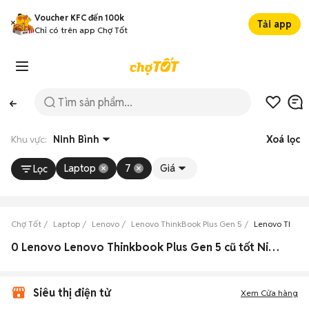
Voucher KFC đến 100k
Tải app
Chỉ có trên app Chợ Tốt
Khu vực:
Ninh Bình
Xoá lọc
Laptop
7
Giá
Lọc
Chợ Tốt
Laptop
Lenovo
Lenovo ThinkBook Plus Gen 5
Lenovo ThinkB
0 Lenovo Lenovo Thinkbook Plus Gen 5 cũ tốt Ninh Bình
Siêu thị điện tử
Xem Cửa hàng