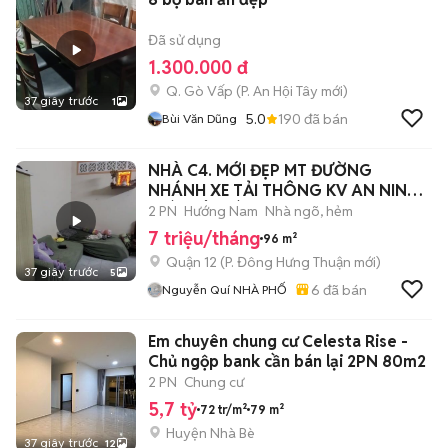
Đã sử dụng
1.300.000 đ
Q. Gò Vấp
(
P. An Hội Tây
mới)
37 giây trước
1
5.0
190
đã bán
Bùi Văn Dũng
NHÀ C4. MỚI ĐẸP MT ĐƯỜNG
NHÁNH XE TẢI THÔNG KV AN NINH
GIÁP TÂN BÌNH
2 PN
Hướng Nam
Nhà ngõ, hẻm
7 triệu/tháng
96 m²
Quận 12
(
P. Đông Hưng Thuận
mới)
37 giây trước
5
6
đã bán
Nguyễn Quí NHÀ PHỐ
Em chuyên chung cư Celesta Rise -
Chủ ngộp bank cần bán lại 2PN 80m2
2 PN
Chung cư
5,7 tỷ
72 tr/m²
79 m²
Huyện Nhà Bè
37 giây trước
12