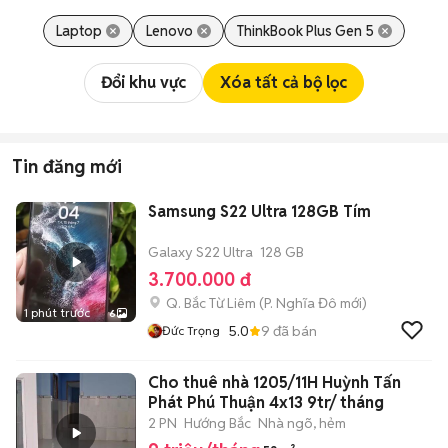
Laptop
Lenovo
ThinkBook Plus Gen 5
Đổi khu vực
Xóa tất cả bộ lọc
Tin đăng mới
Samsung S22 Ultra 128GB Tím
Galaxy S22 Ultra
128 GB
3.700.000 đ
Q. Bắc Từ Liêm
(
P. Nghĩa Đô
mới)
1 phút trước
6
5.0
9
đã bán
Đức Trọng
Cho thuê nhà 1205/11H Huỳnh Tấn
Phát Phú Thuận 4x13 9tr/ tháng
2 PN
Hướng Bắc
Nhà ngõ, hẻm