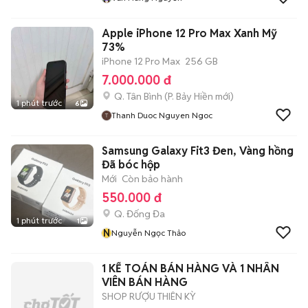
Apple iPhone 12 Pro Max Xanh Mỹ
73%
iPhone 12 Pro Max
256 GB
7.000.000 đ
Q. Tân Bình
(
P. Bảy Hiền
mới)
1 phút trước
6
Thanh Duoc Nguyen Ngoc
Samsung Galaxy Fit3 Đen, Vàng hồng
Đã bóc hộp
Mới
Còn bảo hành
550.000 đ
Q. Đống Đa
1 phút trước
1
N
Nguyễn Ngọc Thảo
1 KẾ TOÁN BÁN HÀNG VÀ 1 NHÂN
VIÊN BÁN HÀNG
SHOP RƯỢU THIÊN KỲ