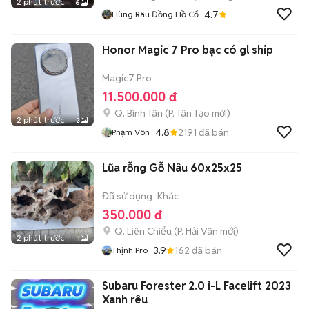
2 phút trước
6
4.7
Hùng Râu Đồng Hồ Cổ
Honor Magic 7 Pro bạc có gl ship
Magic7 Pro
11.500.000 đ
Q. Bình Tân
(
P. Tân Tạo
mới)
2 phút trước
3
4.8
2191
đã bán
Phạm Vôn
Lũa rỗng Gỗ Nâu 60x25x25
Đã sử dụng
Khác
350.000 đ
Q. Liên Chiểu
(
P. Hải Vân
mới)
2 phút trước
1
3.9
162
đã bán
Thịnh Pro
Subaru Forester 2.0 i-L Facelift 2023
Xanh rêu