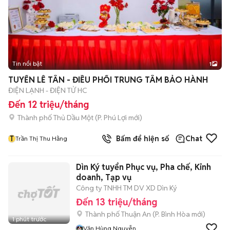
Tin nổi bật
1
TUYỂN LỄ TÂN - ĐIỀU PHỐI TRUNG TÂM BẢO HÀNH
ĐIỆN LẠNH - ĐIỆN TỬ HC
Đến 12 triệu/tháng
Thành phố Thủ Dầu Một
(
P. Phú Lợi
mới)
T
Bấm để hiện số
Chat
Trần Thị Thu Hằng
Dìn Ký tuyển Phục vụ, Pha chế, Kinh
doanh, Tạp vụ
Công ty TNHH TM DV XD Dìn Ký
Đến 13 triệu/tháng
Thành phố Thuận An
(
P. Bình Hòa
mới)
1 phút trước
Văn Hùng Nguyễn