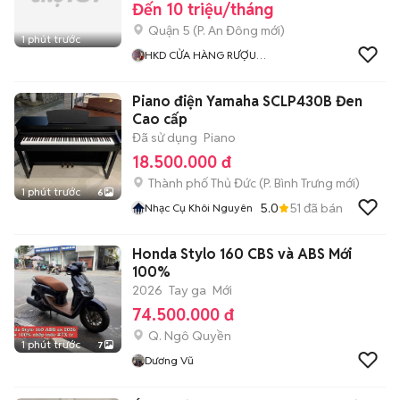
Đến 10 triệu/tháng
Quận 5
(
P. An Đông
mới)
1 phút trước
HKD CỬA HÀNG RƯỢU
NGOẠI THIÊN KỲ
Piano điện Yamaha SCLP430B Đen
Cao cấp
Đã sử dụng
Piano
18.500.000 đ
Thành phố Thủ Đức
(
P. Bình Trưng
mới)
1 phút trước
6
5.0
51
đã bán
Nhạc Cụ Khôi Nguyên
Honda Stylo 160 CBS và ABS Mới
100%
2026
Tay ga
Mới
74.500.000 đ
Q. Ngô Quyền
1 phút trước
7
Dương Vũ