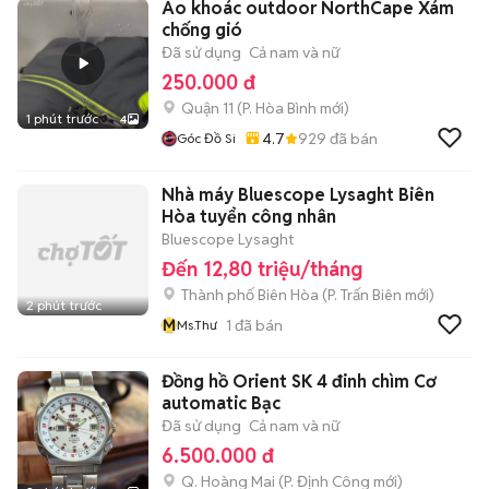
Áo khoác outdoor NorthCape Xám
chống gió
Đã sử dụng
Cả nam và nữ
250.000 đ
Quận 11
(
P. Hòa Bình
mới)
1 phút trước
4
4.7
929
đã bán
Góc Đồ Si
Nhà máy Bluescope Lysaght Biên
Hòa tuyển công nhân
Bluescope Lysaght
Đến 12,80 triệu/tháng
Thành phố Biên Hòa
(
P. Trấn Biên
mới)
2 phút trước
M
1
đã bán
Ms.Thư
Đồng hồ Orient SK 4 đinh chìm Cơ
automatic Bạc
Đã sử dụng
Cả nam và nữ
6.500.000 đ
Q. Hoàng Mai
(
P. Định Công
mới)