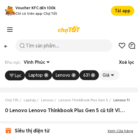
Voucher KFC đến 100k
Tải app
Chỉ có trên app Chợ Tốt
Khu vực:
Vĩnh Phúc
Xoá lọc
Laptop
Lenovo
631
Giá
Lọc
Chợ Tốt
Laptop
Lenovo
Lenovo ThinkBook Plus Gen 5
Lenovo ThinkB
0 Lenovo Lenovo Thinkbook Plus Gen 5 cũ tốt Vĩnh Phúc
Siêu thị điện tử
Xem Cửa hàng