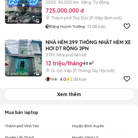
2023
30.000 km
Xăng
Tự động
725.000.000 đ
Thành phố Thủ Đức
(
P. Hiệp Bình
mới)
2 phút trước
11
13
đã bán
Đặng Huỳnh Trường
NHÀ HẺM 399 THỐNG NHẤT HẺM XE
HƠI DT RỘNG 3PN
3 PN
Nhà phố liền kề
12 triệu/tháng
60 m²
Q. Gò Vấp
(
P. Thông Tây Hội
mới)
2 phút trước
7
4.0
2
đã bán
Thái
Xem thêm
Mua bán laptop
Thành phố Vĩnh Yên
Huyện Bình Xuyên
Huyện Lập Thạch
Huyện Sông Lô