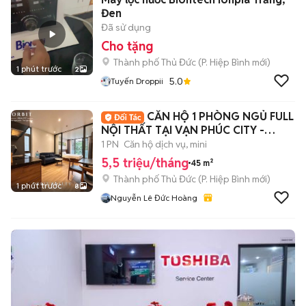
Đen
Đã sử dụng
Cho tặng
Thành phố Thủ Đức
(
P. Hiệp Bình
mới)
1 phút trước
2
5.0
Tuyến Droppii
CĂN HỘ 1 PHÒNG NGỦ FULL
NỘI THẤT TẠI VẠN PHÚC CITY -
GIAGAMALL
1 PN
Căn hộ dịch vụ, mini
5,5 triệu/tháng
45 m²
Thành phố Thủ Đức
(
P. Hiệp Bình
mới)
1 phút trước
8
Nguyễn Lê Đức Hoàng