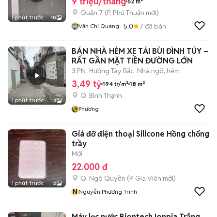
9 triệu/tháng
52 m²
Quận 7
(
P. Phú Thuận
mới)
1 phút trước
10
5.0
7
đã bán
Văn Chí Quang
BÁN NHÀ HẺM XE TẢI BÙI ĐÌNH TÚY –
RẤT GẦN MẶT TIỀN ĐƯỜNG LỚN
3 PN
Hướng Tây Bắc
Nhà ngõ, hẻm
3,49 tỷ
194 tr/m²
18 m²
Q. Bình Thạnh
1 phút trước
3
Phương
Giá đỡ điện thoại Silicone Hồng chống
trầy
Mới
22.000 đ
Q. Ngô Quyền
(
P. Gia Viên
mới)
1 phút trước
2
N
Nguyễn Phương Trinh
Máy lọc nước Biontech Ionpia Trắng,