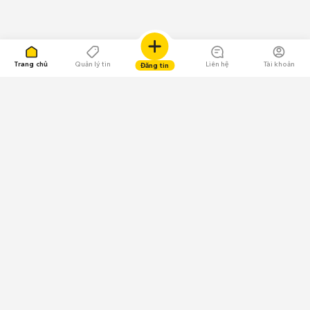
Trang chủ
Quản lý tin
Liên hệ
Tài khoản
Đăng tin
109.000 Bình chọn
Tải ứng dụng Chợ Tốt
Về Chợ Tốt
Quy chế sàn
Chính sách bảo mật
Giải quyết tranh chấp
CÔNG TY TNHH CHỢ TỐT - Người đại diện theo pháp luật:
Nguyễn Trọng Tấn; GPDKKD: 0312120782 do Sở KH & ĐT TP.HCM cấp ngày
11/01/2013;
GPMXH: 185/GP-BTTTT do Bộ Thông tin và Truyền thông