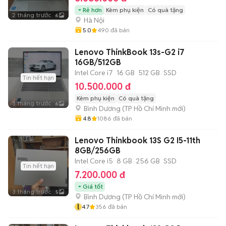
Rẻ hơn
Kèm phụ kiện
Có quà tặng
2 tháng trước
6
Hà Nội
5.0
490
đã bán
Lenovo ThinkBook 13s-G2 i7
16GB/512GB
Intel Core i7
16 GB
512 GB
SSD
Tin hết hạn
10.500.000 đ
Kèm phụ kiện
Có quà tặng
3 tháng trước
6
Bình Dương
(
TP Hồ Chí Minh
mới)
4.8
1086
đã bán
Lenovo Thinkbook 13S G2 I5-11th
8GB/256GB
Intel Core i5
8 GB
256 GB
SSD
Tin hết hạn
7.200.000 đ
Giá tốt
3 tháng trước
5
Bình Dương
(
TP Hồ Chí Minh
mới)
l
4.7
356
đã bán