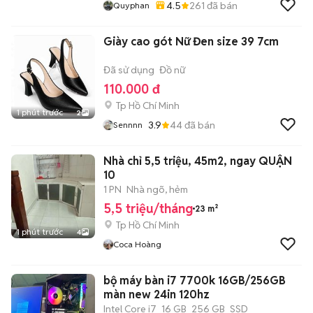
4.5
261
đã bán
Quyphan
Giày cao gót Nữ Đen size 39 7cm
Đã sử dụng
Đồ nữ
110.000 đ
Tp Hồ Chí Minh
1 phút trước
2
3.9
44
đã bán
Sennnn
Nhà chỉ 5,5 triệu, 45m2, ngay QUẬN
10
1 PN
Nhà ngõ, hẻm
5,5 triệu/tháng
23 m²
Tp Hồ Chí Minh
1 phút trước
4
Coca Hoàng
bộ máy bàn i7 7700k 16GB/256GB
màn new 24in 120hz
Intel Core i7
16 GB
256 GB
SSD