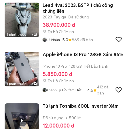
Lead 4val 2023. BSTP 1 chủ công
chứng liền
2023
Tay ga
Đã sử dụng
38.900.000 đ
Tp Hồ Chí Minh
1 phút trước
7
5.0
869
đã bán
Lê Nhân
Apple iPhone 13 Pro 128GB Xám 86%
iPhone 13 Pro
128 GB
Hết bảo hành
5.850.000 đ
Tp Hồ Chí Minh
1 phút trước
4
412
đã
4.6
Thanh Lý Đồ Cầm Hết
bán
Hạn
Tủ lạnh Toshiba 600L Inverter Xám
Đã sử dụng
> 500 lít
12.000.000 đ