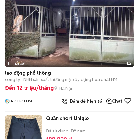
Tin nổi bật
1
lao động phổ thông
công ty TNHH sản xuất thương mại xây dựng hoà phát HM
Đến 12 triệu/tháng
Hà Nội
Bấm để hiện số
Chat
Hoà Phát HM
Quần short Uniqlo
Đã sử dụng
Đồ nam