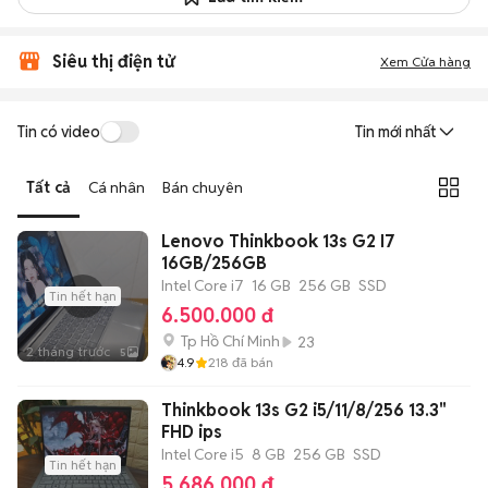
Siêu thị điện tử
Xem Cửa hàng
Tin có video
Tin mới nhất
Tất cả
Cá nhân
Bán chuyên
Lenovo Thinkbook 13s G2 I7
16GB/256GB
Intel Core i7
16 GB
256 GB
SSD
Tin hết hạn
6.500.000 đ
Tp Hồ Chí Minh
23
2 tháng trước
5
4.9
218
đã bán
Thinkbook 13s G2 i5/11/8/256 13.3"
FHD ips
Intel Core i5
8 GB
256 GB
SSD
Tin hết hạn
5.686.000 đ