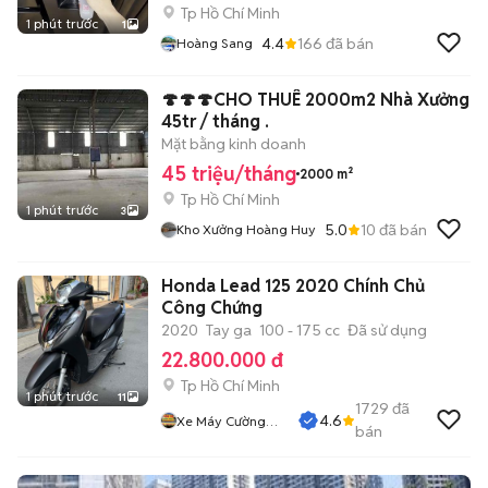
Tp Hồ Chí Minh
1 phút trước
1
4.4
166
đã bán
Hoàng Sang
🍄🍄🍄CHO THUÊ 2000m2 Nhà Xưởng
45tr / tháng .
Mặt bằng kinh doanh
45 triệu/tháng
2000 m²
Tp Hồ Chí Minh
1 phút trước
3
5.0
10
đã bán
Kho Xưởng Hoàng Huy
Honda Lead 125 2020 Chính Chủ
Công Chứng
2020
Tay ga
100 - 175 cc
Đã sử dụng
22.800.000 đ
Tp Hồ Chí Minh
1 phút trước
11
1729
đã
4.6
Xe Máy Cường
bán
Phát