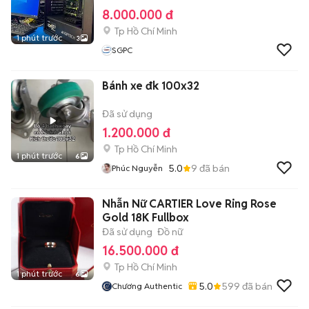
8.000.000 đ
Tp Hồ Chí Minh
1 phút trước
3
SGPC
Bánh xe đk 100x32
Đã sử dụng
1.200.000 đ
Tp Hồ Chí Minh
1 phút trước
6
5.0
9
đã bán
Phúc Nguyễn
Nhẫn Nữ CARTIER Love Ring Rose
Gold 18K Fullbox
Đã sử dụng
Đồ nữ
16.500.000 đ
Tp Hồ Chí Minh
1 phút trước
6
5.0
599
đã bán
Chương Authentic