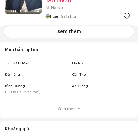
180.000 đ
Hà Nội
1 phút trước
3
6
đã bán
Hoài
Xem thêm
Mua bán laptop
Tp Hồ Chí Minh
Hà Nội
Đà Nẵng
Cần Thơ
Bình Dương
An Giang
(
TP Hồ Chí Minh
mới)
Xem thêm
Khoảng giá