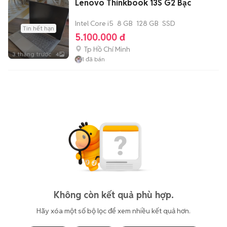
Lenovo Thinkbook 13S G2 Bạc
Intel Core i5
8 GB
128 GB
SSD
Tin hết hạn
5.100.000 đ
Tp Hồ Chí Minh
3 tháng trước
4
1
đã bán
Không còn kết quả phù hợp.
Hãy xóa một số bộ lọc để xem nhiều kết quả hơn.