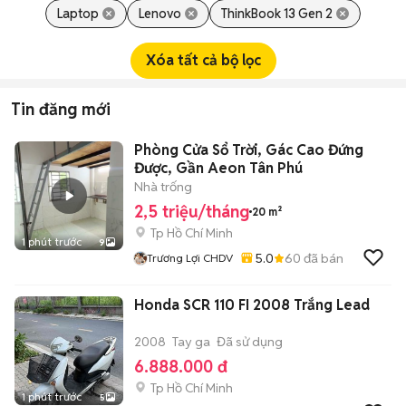
Laptop
Lenovo
ThinkBook 13 Gen 2
Xóa tất cả bộ lọc
Tin đăng mới
Phòng Cửa Sổ Trời, Gác Cao Đứng
Được, Gần Aeon Tân Phú
Nhà trống
2,5 triệu/tháng
20 m²
Tp Hồ Chí Minh
1 phút trước
9
5.0
60
đã bán
Trương Lợi CHDV
Honda SCR 110 FI 2008 Trắng Lead
2008
Tay ga
Đã sử dụng
6.888.000 đ
Tp Hồ Chí Minh
1 phút trước
5