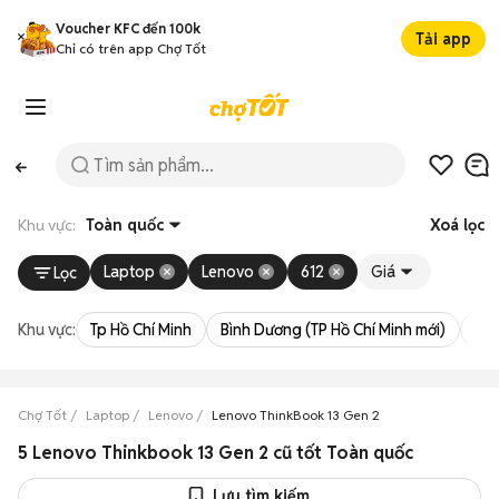
Voucher KFC đến 100k
Tải app
Chỉ có trên app Chợ Tốt
Khu vực:
Toàn quốc
Xoá lọc
Laptop
Lenovo
612
Giá
Lọc
Khu vực:
Tp Hồ Chí Minh
Bình Dương (TP Hồ Chí Minh mới)
Bà 
Chợ Tốt
Laptop
Lenovo
Lenovo ThinkBook 13 Gen 2
5 Lenovo Thinkbook 13 Gen 2 cũ tốt Toàn quốc
Lưu tìm kiếm