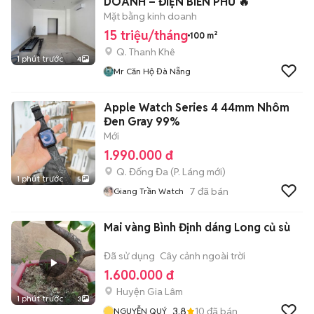
DOANH – ĐIỆN BIÊN PHỦ 🔥
Mặt bằng kinh doanh
15 triệu/tháng
100 m²
Q. Thanh Khê
1 phút trước
4
Mr Căn Hộ Đà Nẵng
Apple Watch Series 4 44mm Nhôm
Đen Gray 99%
Mới
1.990.000 đ
Q. Đống Đa
(
P. Láng
mới)
1 phút trước
5
7
đã bán
Giang Trần Watch
Mai vàng Bình Định dáng Long củ sù
Đã sử dụng
Cây cảnh ngoài trời
1.600.000 đ
Huyện Gia Lâm
1 phút trước
3
3.8
10
đã bán
NGUYỄN QUÝ