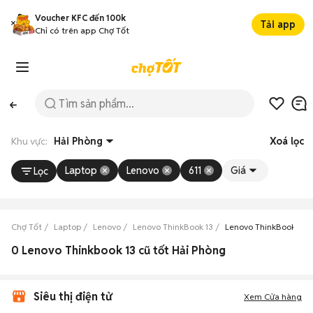
Voucher KFC đến 100k
Tải app
Chỉ có trên app Chợ Tốt
Khu vực:
Hải Phòng
Xoá lọc
Laptop
Lenovo
611
Giá
Lọc
Chợ Tốt
Laptop
Lenovo
Lenovo ThinkBook 13
Lenovo ThinkBook 13 H
0 Lenovo Thinkbook 13 cũ tốt Hải Phòng
Siêu thị điện tử
Xem Cửa hàng