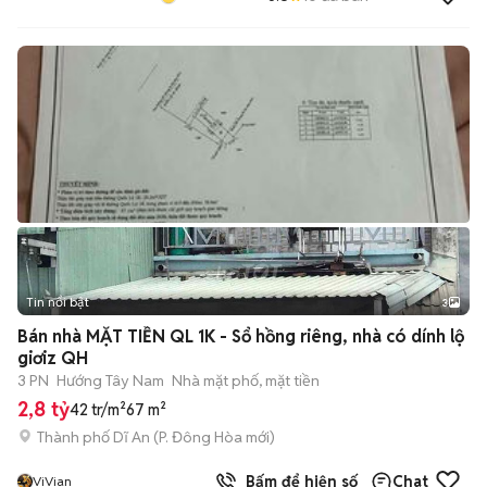
Tin nổi bật
3
Bán nhà MẶT TIỀN QL 1K - Sổ hồng riêng, nhà có dính lộ
giơiz QH
3 PN
Hướng Tây Nam
Nhà mặt phố, mặt tiền
2,8 tỷ
42 tr/m²
67 m²
Thành phố Dĩ An
(
P. Đông Hòa
mới)
Bấm để hiện số
Chat
ViVian