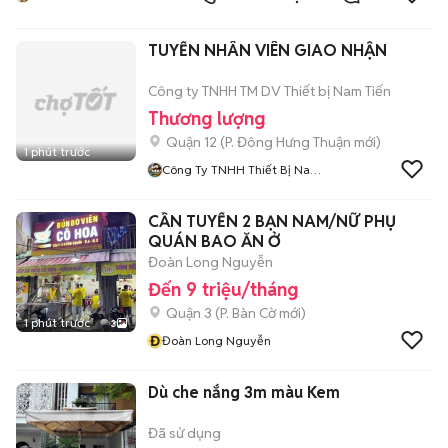
TUYỂN NHÂN VIÊN GIAO NHẬN
Công ty TNHH TM DV Thiết bị Nam Tiến
Thương lượng
Quận 12
(
P. Đông Hưng Thuận
mới)
1 phút trước
Công Ty TNHH Thiết Bị Nam
Tiến
CẦN TUYỂN 2 BẠN NAM/NỮ PHỤ
QUÁN BAO ĂN Ở
Đoàn Long Nguyễn
Đến 9 triệu/tháng
Quận 3
(
P. Bàn Cờ
mới)
1 phút trước
3
Đ
Đoàn Long Nguyễn
Dù che nắng 3m màu Kem
Đã sử dụng