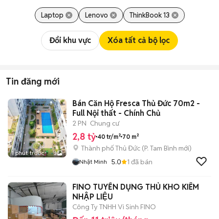
Laptop
Lenovo
ThinkBook 13
Đổi khu vực
Xóa tất cả bộ lọc
Tin đăng mới
Bán Căn Hộ Fresca Thủ Đức 70m2 -
Full Nội thất - Chính Chủ
2 PN
Chung cư
2,8 tỷ
40 tr/m²
70 m²
Thành phố Thủ Đức
(
P. Tam Bình
mới)
1 phút trước
3
5.0
1
đã bán
Nhật Minh
FINO TUYỂN DỤNG THỦ KHO KIÊM
NHẬP LIỆU
Công Ty TNHH Vi Sinh FINO