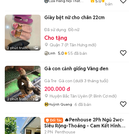
5.0
Cửa Hàng Nội Thất
bán
Lâm Gia
Giày bệt nữ cho chân 22cm
Đã sử dụng
Đồ nữ
Cho tặng
Quận 7
(
P. Tân Hưng
mới)
2 phút trước
1
5.0
55
đã bán
Linh
Gà con cảnh giống Vàng đen
Gà Tre
Gà con (dưới 3 tháng tuổi)
200.000 đ
Huyện Bắc Tân Uyên
(
P. Bình Cơ
mới)
2 phút trước
2
H
6
đã bán
Huỳnh Quang
🔥Penhouse 2Ph Ngủ 2wc-
Siêu Rộng-Thoáng - Cam Kết Hình
Thật Giá Thật
2 PN
Penthouse