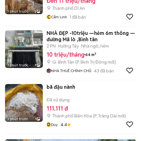
Đến 11 triệu/tháng
Thành phố Dĩ An
1 phút trước
2
C
1
đã bán
Cẩm Linh
NHÀ ĐẸP -10triệu —hẻm 6m thông —
đường Mã lò ,Bình tân
2 PN
Hướng Tây
Nhà ngõ, hẻm
10 triệu/tháng
64 m²
Q. Bình Tân
(
P. Bình Trị Đông
mới)
1 phút trước
7
43
đã bán
NHÀ THUÊ CHÍNH CHỦ
bã đậu nành
Đã sử dụng
111.111 đ
Thành phố Biên Hòa
(
P. Trảng Dài
mới)
1 phút trước
1
D
4.4
Duy