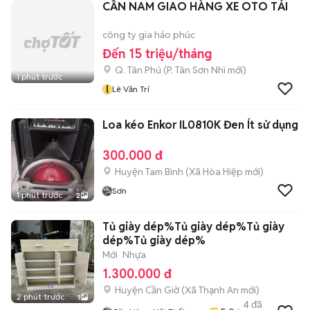
CẦN NAM GIAO HÀNG XE OTO TẢI
công ty gia hảo phúc
Đến 15 triệu/tháng
Q. Tân Phú
(
P. Tân Sơn Nhì
mới)
1 phút trước
l
Lê Văn Trí
Loa kéo Enkor IL0810K Đen Ít sử dụng
300.000 đ
Huyện Tam Bình
(
Xã Hòa Hiệp
mới)
Sơn
1 phút trước
2
Tủ giày dép%Tủ giày dép%Tủ giày
dép%Tủ giày dép%
Mới
Nhựa
1.300.000 đ
Huyện Cần Giờ
(
Xã Thạnh An
mới)
2 phút trước
1
4
đã