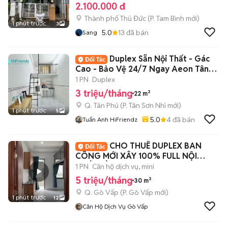
2.100.000 đ
Thành phố Thủ Đức
(
P. Tam Bình
mới)
1 phút trước
3
5.0
13
đã bán
Sang
Duplex Sẵn Nội Thất - Gác
Cao - Bảo Vệ 24/7 Ngay Aeon Tân
Phú,ĐH VHU
1 PN
Duplex
3 triệu/tháng
22 m²
Q. Tân Phú
(
P. Tân Sơn Nhì
mới)
1 phút trước
5
5.0
4
đã bán
Tuấn Anh HiFriendz
CHO THUÊ DUPLEX BAN
CÔNG MỚI XÂY 100% FULL NỘI
THẤT GẦN VĂN LANG, IUH
1 PN
Căn hộ dịch vụ, mini
5 triệu/tháng
30 m²
Q. Gò Vấp
(
P. Gò Vấp
mới)
1 phút trước
12
Căn Hộ Dịch Vụ Gò Vấp