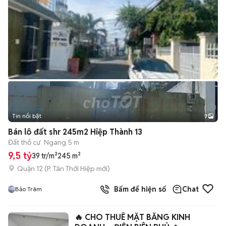
Tin nổi bật
7
+
2
Bán lô đất shr 245m2 Hiệp Thành 13
Đất thổ cư
Ngang 5 m
9,5 tỷ
39 tr/m²
245 m²
Quận 12
(
P. Tân Thới Hiệp
mới)
Bấm để hiện số
Chat
Bảo Trâm
🔥 CHO THUÊ MẶT BẰNG KINH