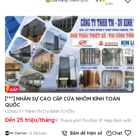
4.9
Cửa Hàng Thanh Lý Đồ
bán
Cũ Mới
Tin nổi bật
1
[***] NHÂN SỰ CAO CẤP CỬA NHÔM KÍNH TOÀN
QUỐC
CÔNG TY TNHH TM DV KINH TUYẾN
Đến 25 triệu/tháng
Thành phố Thủ Đức
(
P. Hiệp Bình
mới)
6
đã bán
Bấm để hiện số
Chat
Mr Daihan