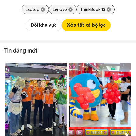
Laptop
Lenovo
ThinkBook 13
Đổi khu vực
Xóa tất cả bộ lọc
Tin đăng mới
Tin nổi bật
2