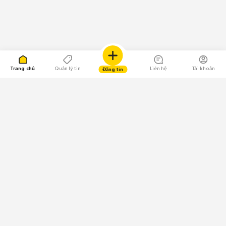
Trang chủ
Quản lý tin
Liên hệ
Tài khoản
Đăng tin
109.000 Bình chọn
Tải ứng dụng Chợ Tốt
Về Chợ Tốt
Quy chế sàn
Chính sách bảo mật
Giải quyết tranh chấp
CÔNG TY TNHH CHỢ TỐT - Người đại diện theo pháp luật:
Nguyễn Trọng Tấn; GPDKKD: 0312120782 do Sở KH & ĐT TP.HCM cấp ngày
11/01/2013;
GPMXH: 185/GP-BTTTT do Bộ Thông tin và Truyền thông