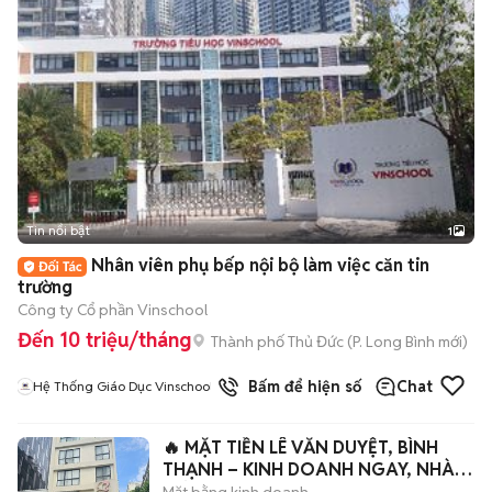
Tin nổi bật
1
Nhân viên phụ bếp nội bộ làm việc căn tin
trường
Công ty Cổ phần Vinschool
Đến 10 triệu/tháng
Thành phố Thủ Đức
(
P. Long Bình
mới)
Bấm để hiện số
Chat
Hệ Thống Giáo Dục Vinschool
​🔥 MẶT TIỀN LÊ VĂN DUYỆT, BÌNH
THẠNH – KINH DOANH NGAY, NHÀ
MỚI 100%