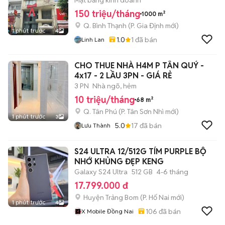
Mặt bằng kinh doanh
150 triệu/tháng
1000 m²
Q. Bình Thạnh
(
P. Gia Định
mới)
1 phút trước
4
1.0
1
đã bán
Linh Lan
CHO THUE NHÀ H4M P TÂN QUÝ -
4x17 - 2 LẦU 3PN - GIÁ RẺ
3 PN
Nhà ngõ, hẻm
10 triệu/tháng
68 m²
Q. Tân Phú
(
P. Tân Sơn Nhì
mới)
1 phút trước
3
5.0
17
đã bán
Lưu Thành
S24 ULTRA 12/512G TÍM PURPLE BỘ
NHỚ KHỦNG ĐẸP KENG
Galaxy S24 Ultra
512 GB
4-6 tháng
17.799.000 đ
Huyện Trảng Bom
(
P. Hố Nai
mới)
1 phút trước
4
106
đã bán
X Mobile Đồng Nai