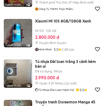
Thành phố Thủ Đức
(
P. Hiệp Bình
mới)
1 phút trước
4
Công Ty TNHH Thực Phẩm
Cappy
Xiaomi Mi 10S 8GB/128GB Xanh
Mi 10S
128 GB
2.800.000 đ
Huyện Bình Xuyên
1 phút trước
5
5.0
2
đã bán
Minh Minh
Tủ nhựa Đài loan trắng 3 cánh kèm
bàn ui
Đã sử dụng
Nhựa
2.990.000 đ
Quận 3
(
P. Nhiêu Lộc
mới)
1 phút trước
1
5.0
Tủ Nhựa Đài Loan Hạnh Hà
Truyện tranh Doraemon Manga 45