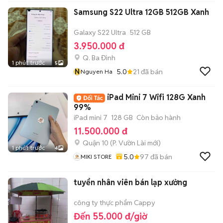
Samsung S22 Ultra 12GB 512GB Xanh
Galaxy S22 Ultra
512 GB
3.950.000 đ
Q. Ba Đình
1 phút trước
5
N
5.0
21
đã bán
Nguyen Ha
iPad Mini 7 Wifi 128G Xanh
99%
iPad mini 7
128 GB
Còn bảo hành
11.500.000 đ
Quận 10
(
P. Vườn Lài
mới)
1 phút trước
4
5.0
97
đã bán
MIKI STORE
tuyển nhân viên bán lạp xưởng
công ty thực phẩm Cappy
Đến 55.000 đ/giờ