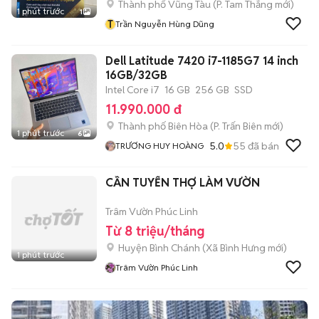
Thành phố Vũng Tàu
(
P. Tam Thắng
mới)
1 phút trước
1
T
Trần Nguyễn Hùng Dũng
Dell Latitude 7420 i7-1185G7 14 inch
16GB/32GB
Intel Core i7
16 GB
256 GB
SSD
11.990.000 đ
Thành phố Biên Hòa
(
P. Trấn Biên
mới)
1 phút trước
6
5.0
55
đã bán
TRƯƠNG HUY HOÀNG
CẦN TUYỂN THỢ LÀM VƯỜN
Trâm Vườn Phúc Linh
Từ 8 triệu/tháng
Huyện Bình Chánh
(
Xã Bình Hưng
mới)
1 phút trước
Trâm Vườn Phúc Linh