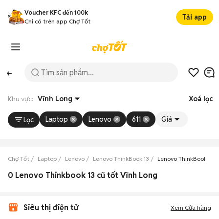
Voucher KFC đến 100k
Tải app
Chỉ có trên app Chợ Tốt
Khu vực:
Vĩnh Long
Xoá lọc
Laptop
Lenovo
611
Giá
Lọc
Chợ Tốt
Laptop
Lenovo
Lenovo ThinkBook 13
Lenovo ThinkBook 13 V
0 Lenovo Thinkbook 13 cũ tốt Vĩnh Long
Siêu thị điện tử
Xem Cửa hàng