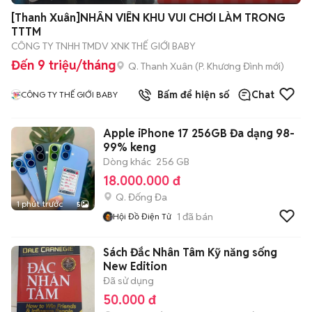
[Thanh Xuân]NHÂN VIÊN KHU VUI CHƠI LÀM TRONG
TTTM
CÔNG TY TNHH TMDV XNK THẾ GIỚI BABY
Đến 9 triệu/tháng
Q. Thanh Xuân
(
P. Khương Đình
mới)
Bấm để hiện số
Chat
CÔNG TY THẾ GIỚI BABY
Apple iPhone 17 256GB Đa dạng 98-
99% keng
Dòng khác
256 GB
18.000.000 đ
Q. Đống Đa
1 phút trước
5
1
đã bán
Hội Đồ Điện Tử
Sách Đắc Nhân Tâm Kỹ năng sống
New Edition
Đã sử dụng
50.000 đ