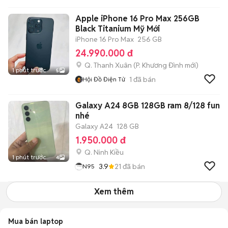
Apple iPhone 16 Pro Max 256GB
Black Titanium Mỹ Mới
iPhone 16 Pro Max
256 GB
24.990.000 đ
Q. Thanh Xuân
(
P. Khương Đình
mới)
1 phút trước
5
1
đã bán
Hội Đồ Điện Tử
Galaxy A24 8GB 128GB ram 8/128 fun
nhé
Galaxy A24
128 GB
1.950.000 đ
Q. Ninh Kiều
1 phút trước
4
3.9
21
đã bán
N95
Xem thêm
Mua bán laptop