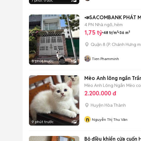
7 phút trước
2
📣SACOM
4 PN
Nhà ngõ, hẻm
1,75 tỷ
48 tr/m²
36 m²
Quận 8
(
P. Chánh Hưng
mớ
Tien Phamminh
8 phút trước
5
Mèo Anh lông ngắn Trắn
Mèo Anh Lông Ngắn
Mèo con
2.200.000 đ
Huyện Hòa Thành
n
Nguyễn Thị Thu Vân
9 phút trước
3
Bộ điều khiển cửa cuốn 