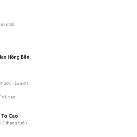
Văn
mới)
Max Hồng Bền
 Phước Hậu
mới)
7
đã bán
 To Cao
 3 tháng tuổi)