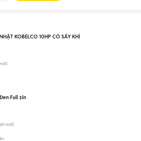
 NHẬT KOBELCO 10HP CÓ SẤY KHÍ
mới)
en Full zin
iệt
mới)
án