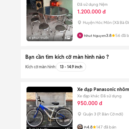
Đã sử dụng
Nệm
1.200.000 đ
Huyện Hóc Môn
(
Xã Bà Đ
3.8
56
đã 
Nhut Nguyen
6 phút trước
6
Bạn cần tìm
kích cỡ màn hình
nào ?
Kích cỡ màn hình:
13 - 14.9 inch
Xe đạp Panasonic 
Xe đạp khác
Đã sử dụng
950.000 đ
Quận 3
(
P. Bàn Cờ
mới)
4.8
147
đã bán
Pi