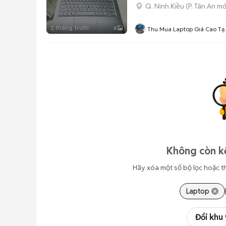
Q. Ninh Kiều
(
P. Tân An
mớ
2 tháng trước
6
Thu Mua Laptop Giá Cao Tại
Cần Thơ
Không còn kế
Hãy xóa một số bộ lọc hoặc t
Laptop
Đổi khu