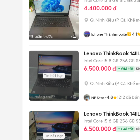
Intel Core i3
8 GB
512 GB
SS
4.400.000 đ
Q. Ninh Kiều
(
P. Cái Khế
mớ
4.1
Iphone Thànhmobile
3 tuần trước
4
Lenovo ThinkBook 14IIL
Intel Core i5
8 GB
256 GB
S
6.500.000 đ
Giá tốt
Kè
Tin hết hạn
Q. Ninh Kiều
(
P. Cái Khế
mớ
2 tháng trước
4.8
1212
đã bán
6
NP Store
Lenovo ThinkBook 14II
Intel Core i5
8 GB
256 GB
S
6.500.000 đ
Giá tốt
Kè
Tin hết hạn