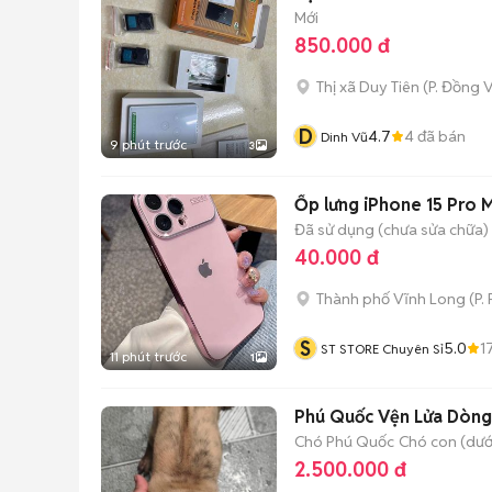
Mới
850.000 đ
Thị xã Duy Tiên
(
P. Đồng 
D
4.7
4
đã bán
Dinh Vũ
9 phút trước
3
Ốp lưng iPhone 15 Pro 
Đã sử dụng (chưa sửa chữa)
40.000 đ
Thành phố Vĩnh Long
(
P.
S
5.0
1
ST STORE Chuyên Sỉ
11 phút trước
1
Phú Quốc Vện Lửa Dòng
Chó Phú Quốc
Chó con (dưới
2.500.000 đ