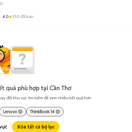
i)
4.0
255
đã bán
t quả phù hợp tại Cần Thơ
hay đổi khu vực tìm kiếm để xem nhiều kết quả hơn
Lenovo
ThinkBook 14
 vực
Xóa tất cả bộ lọc