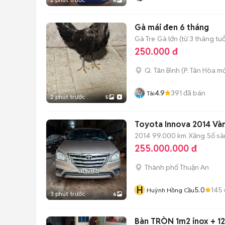
6
Gà mái đen 6 tháng
Gà Tre
Gà lớn (từ 3 tháng tuổ
250.000 đ
Q. Tân Bình
(
P. Tân Hòa
mớ
4.9
391
đã bán
Tài
2 phút trước
5
Toyota Innova 2014 Vàn
2014
99.000 km
Xăng
Số sà
255.000.000 đ
Thành phố Thuận An
H
5.0
145
Huỳnh Hồng Cầu
3 phút trước
6
Bàn TRÒN 1m2 inox + 1