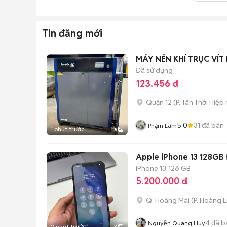
Tin đăng mới
MÁY NÉN KHÍ TRỤC VÍT
Đã sử dụng
123.456 đ
Quận 12
(
P. Tân Thới Hiệp
5.0
31
đã bán
Phạm Lâm
1 phút trước
5
Apple iPhone 13 128GB Đ
iPhone 13
128 GB
5.200.000 đ
Q. Hoàng Mai
(
P. Hoàng L
4
đã b
Nguyễn Quang Huy
2 phút trước