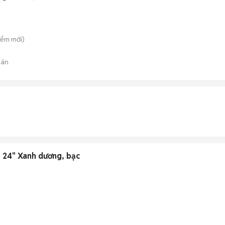
iểm
mới)
bán
nhôm 24" Xanh dương, bạc