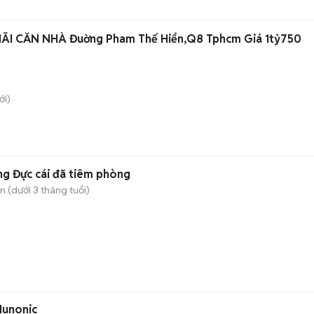
BANK PHÁT MÃI CĂN NHÀ Đuờng Pham Thế Hiển,Q8 Tphcm Giá 1tỷ750
i)
g Đực cái đã tiêm phòng
 (dưới 3 tháng tuổi)
Hunonic