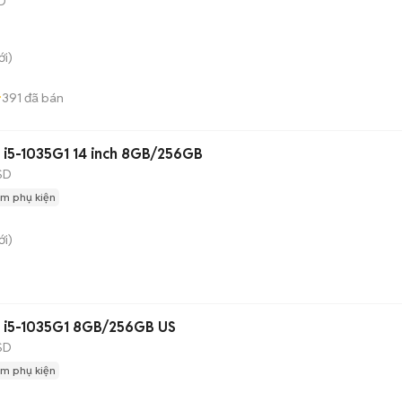
D
i)
391
đã bán
 i5-1035G1 14 inch 8GB/256GB
SD
m phụ kiện
i)
L i5-1035G1 8GB/256GB US
SD
m phụ kiện