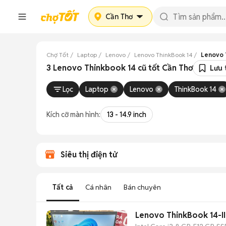
Cần Thơ
Chợ Tốt
Laptop
Lenovo
Lenovo ThinkBook 14
Lenovo 
3 Lenovo Thinkbook 14 cũ tốt Cần Thơ
Lưu 
Lọc
Laptop
Lenovo
ThinkBook 14
Kích cỡ màn hình:
13 - 14.9 inch
Siêu thị điện tử
Tất cả
Cá nhân
Bán chuyên
Lenovo ThinkBook 14-II