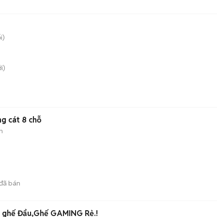
i)
i)
g cát 8 chỗ
n
đã bán
2 ghế Đẩu,Ghế GAMING Rẻ.!