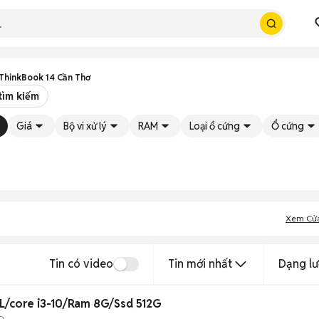
ThinkBook 14 Cần Thơ
tìm kiếm
Giá
Bộ vi xử lý
RAM
Loại ổ cứng
Ổ cứng
Xem Cử
Tin có video
Tin mới nhất
Dạng lư
L/core i3-10/Ram 8G/Ssd 512G