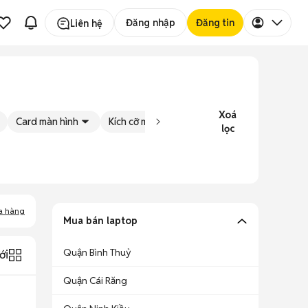
Đăng nhập
Đăng tin
Liên hệ
Xoá
Card màn hình
Kích cỡ màn hình
Tình trạng
Đăng
lọc
a hàng
Mua bán laptop
Quận Bình Thuỷ
ới
Quận Cái Răng