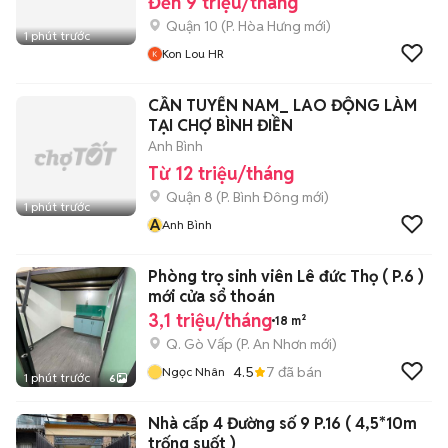
Đến 9 triệu/tháng
Quận 10
(
P. Hòa Hưng
mới)
1 phút trước
Kon Lou HR
CẦN TUYỂN NAM_ LAO ĐỘNG LÀM
TẠI CHỢ BÌNH ĐIỀN
Anh Bình
Từ 12 triệu/tháng
Quận 8
(
P. Bình Đông
mới)
1 phút trước
A
Anh Bình
Phòng trọ sinh viên Lê đức Thọ ( P.6 )
mới cửa sổ thoán
3,1 triệu/tháng
18 m²
Q. Gò Vấp
(
P. An Nhơn
mới)
4.5
7
đã bán
Ngọc Nhân
1 phút trước
6
Nhà cấp 4 Đường số 9 P.16 ( 4,5*10m
trống suốt )