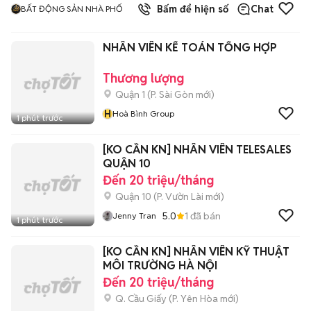
Bấm để hiện số
Chat
BẤT ĐỘNG SẢN NHÀ PHỐ
NHÂN VIÊN KẾ TOÁN TỔNG HỢP
Thương lượng
Quận 1
(
P. Sài Gòn
mới)
H
Hoà Bình Group
1 phút trước
[KO CẦN KN] NHÂN VIÊN TELESALES
QUẬN 10
Đến 20 triệu/tháng
Quận 10
(
P. Vườn Lài
mới)
5.0
1
đã bán
Jenny Tran
1 phút trước
[KO CẦN KN] NHÂN VIÊN KỸ THUẬT
MÔI TRƯỜNG HÀ NỘI
Đến 20 triệu/tháng
Q. Cầu Giấy
(
P. Yên Hòa
mới)