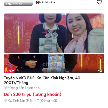
M
Mận Monica
1 phút trước
Tin nổi bật
6
+
2
Tuyển NVKD BĐS, Ko Cần Kinh Nghiệm, 40-
200Tr/Tháng
Bất Động Sản Thiên Khôi
Đến 200 triệu (lương khoán)
Q. Bình Tân
(
P. Bình Trị Đông
mới)