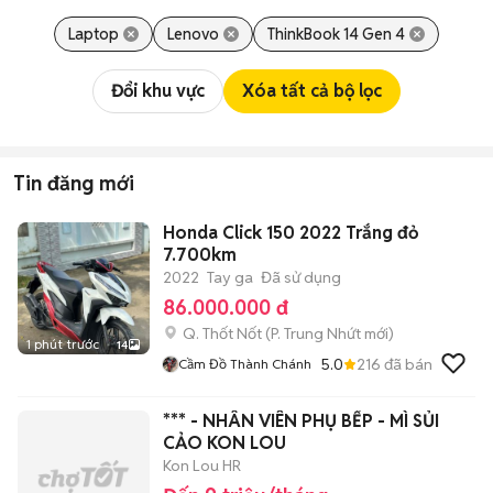
Laptop
Lenovo
ThinkBook 14 Gen 4
Đổi khu vực
Xóa tất cả bộ lọc
Tin đăng mới
Honda Click 150 2022 Trắng đỏ
7.700km
2022
Tay ga
Đã sử dụng
86.000.000 đ
Q. Thốt Nốt
(
P. Trung Nhứt
mới)
1 phút trước
14
5.0
216
đã bán
Cầm Đồ Thành Chánh
*** - NHÂN VIÊN PHỤ BẾP - MÌ SỦI
CẢO KON LOU
Kon Lou HR