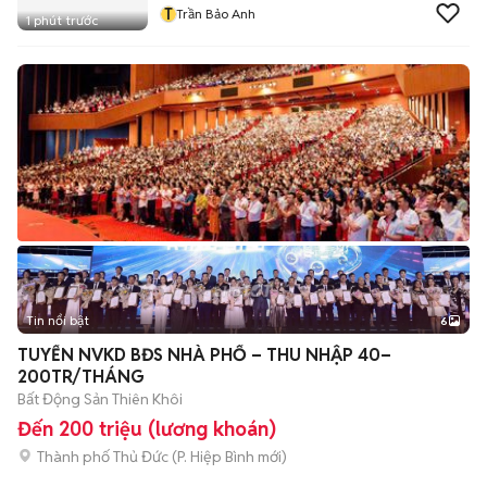
T
Trần Bảo Anh
1 phút trước
Tin nổi bật
6
+
2
TUYỂN NVKD BĐS NHÀ PHỐ – THU NHẬP 40–
200TR/THÁNG
Bất Động Sản Thiên Khôi
Đến 200 triệu (lương khoán)
Thành phố Thủ Đức
(
P. Hiệp Bình
mới)