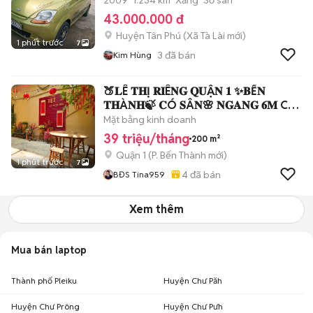
2009
1.234 km
Xăng
Số sàn
43.000.000 đ
Huyện Tân Phú
(
Xã Tà Lài
mới)
1 phút trước
7
3
đã bán
Kim Hùng
🍑𝐋Ê 𝐓𝐇Ị 𝐑𝐈Ê𝐍𝐆 𝐐𝐔Ậ𝐍 𝟏 ✨𝐁Ế𝐍
𝐓𝐇À𝐍𝐇🍃 𝐂Ó 𝐒Â𝐍🌸 𝐍𝐆𝐀𝐍𝐆 𝟔𝐌 Cho
thuê Nhà có sân
Mặt bằng kinh doanh
39 triệu/tháng
200 m²
Quận 1
(
P. Bến Thành
mới)
1 phút trước
7
4
đã bán
BĐS Tina959
Xem thêm
Mua bán laptop
Thành phố Pleiku
Huyện Chư Păh
Huyện Chư Prông
Huyện Chư Pưh