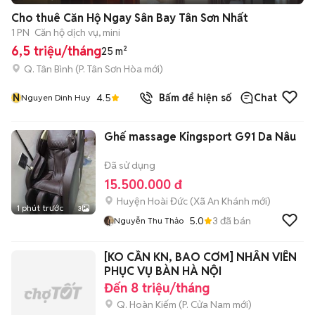
Cho thuê Căn Hộ Ngay Sân Bay Tân Sơn Nhất
1 PN
Căn hộ dịch vụ, mini
6,5 triệu/tháng
25 m²
Q. Tân Bình
(
P. Tân Sơn Hòa
mới)
N
4.5
Bấm để hiện số
Chat
Nguyen Dinh Huy
Ghế massage Kingsport G91 Da Nâu
Đã sử dụng
15.500.000 đ
Huyện Hoài Đức
(
Xã An Khánh
mới)
1 phút trước
3
5.0
3
đã bán
Nguyễn Thu Thảo
[KO CẦN KN, BAO CƠM] NHÂN VIÊN
PHỤC VỤ BÀN HÀ NỘI
Đến 8 triệu/tháng
Q. Hoàn Kiếm
(
P. Cửa Nam
mới)