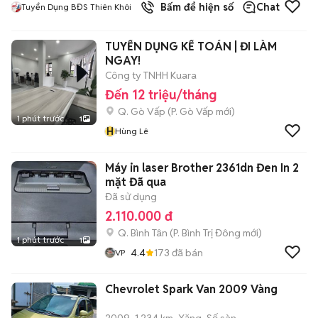
Bấm để hiện số
Chat
Tuyển Dụng BĐS Thiên Khôi
TUYỂN DỤNG KẾ TOÁN | ĐI LÀM
NGAY!
Công ty TNHH Kuara
Đến 12 triệu/tháng
Q. Gò Vấp
(
P. Gò Vấp
mới)
1 phút trước
1
H
Hùng Lê
Máy in laser Brother 2361dn Đen In 2
mặt Đã qua
Đã sử dụng
2.110.000 đ
Q. Bình Tân
(
P. Bình Trị Đông
mới)
1 phút trước
1
4.4
173
đã bán
VP
Chevrolet Spark Van 2009 Vàng