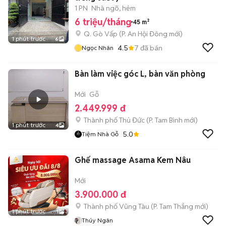
1 PN
Nhà ngõ, hẻm
6 triệu/tháng
45 m²
Q. Gò Vấp
(
P. An Hội Đông
mới)
1 phút trước
6
4.5
7
đã bán
Ngọc Nhân
Bàn làm việc góc L, bàn văn phòng
Mới
Gỗ
2.449.999 đ
Thành phố Thủ Đức
(
P. Tam Bình
mới)
1 phút trước
4
5.0
Tiệm Nhà Gỗ
Ghế massage Asama Kem Nâu
Mới
3.900.000 đ
Thành phố Vũng Tàu
(
P. Tam Thắng
mới)
1 phút trước
1
Thúy Ngân