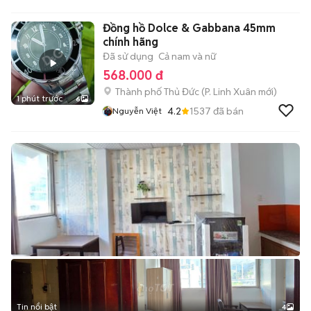
Đồng hồ Dolce & Gabbana 45mm
chính hãng
Đã sử dụng
Cả nam và nữ
568.000 đ
Thành phố Thủ Đức
(
P. Linh Xuân
mới)
1 phút trước
6
4.2
1537
đã bán
Nguyễn Việt
Tin nổi bật
4