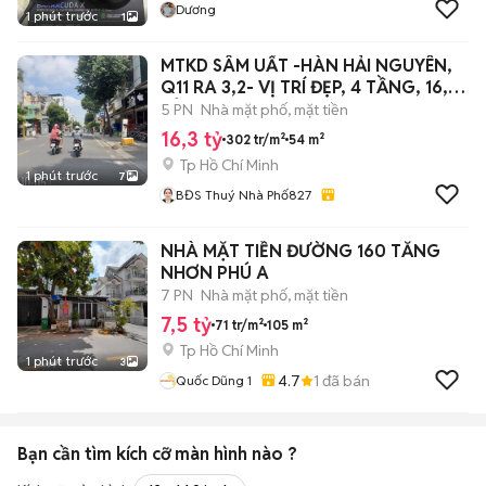
Dương
1 phút trước
1
MTKD SÂM UẤT -HÀN HẢI NGUYÊN,
Q11 RA 3,2- VỊ TRÍ ĐẸP, 4 TẦNG, 16,3
TỶ
5 PN
Nhà mặt phố, mặt tiền
16,3 tỷ
302 tr/m²
54 m²
Tp Hồ Chí Minh
1 phút trước
7
BĐS Thuý Nhà Phố827
NHÀ MẶT TIỀN ĐƯỜNG 160 TĂNG
NHƠN PHÚ A
7 PN
Nhà mặt phố, mặt tiền
7,5 tỷ
71 tr/m²
105 m²
Tp Hồ Chí Minh
1 phút trước
3
4.7
1
đã bán
Quốc Dũng 1
Bạn cần tìm
kích cỡ màn hình
nào ?