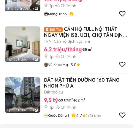
Tp Hồ Chí Minh
31 giây trước
7
Mộng Trinh
CĂN HỘ FULL NỘI THẤT
NGAY VIỆN ISB, UEH, CHỢ TÂN ĐỊNH,
CV LÊ VĂN TÁM
1 PN
Căn hộ dịch vụ, mini
6,2 triệu/tháng
35 m²
Tp Hồ Chí Minh
1 phút trước
7
5.0
Vũ Khoa Mq
ĐẤT MẶT TIỀN ĐƯỜNG 160 TĂNG
NHƠN PHÚ A
Đất thổ cư
9,5 tỷ
59 tr/m²
162 m²
Tp Hồ Chí Minh
1 phút trước
4
4.7
1
đã bán
Quốc Dũng 1