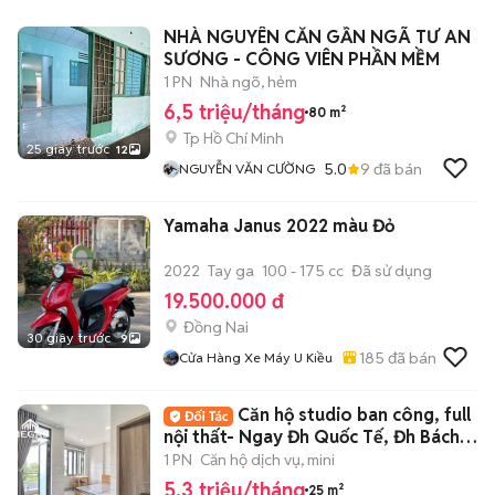
NHÀ NGUYÊN CĂN GẦN NGÃ TƯ AN
SƯƠNG - CÔNG VIÊN PHẦN MỀM
1 PN
Nhà ngõ, hẻm
6,5 triệu/tháng
80 m²
Tp Hồ Chí Minh
25 giây trước
12
5.0
9
đã bán
NGUYỄN VĂN CƯỜNG
Yamaha Janus 2022 màu Đỏ
2022
Tay ga
100 - 175 cc
Đã sử dụng
19.500.000 đ
Đồng Nai
30 giây trước
9
185
đã bán
Cửa Hàng Xe Máy U Kiều
Căn hộ studio ban công, full
nội thất- Ngay Đh Quốc Tế, Đh Bách
Khoa
1 PN
Căn hộ dịch vụ, mini
5,3 triệu/tháng
25 m²