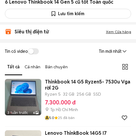
6 Lenovo Thinkbook 14 Gen 5 cũ tốt Toàn quốc
Lưu tìm kiếm
Siêu thị điện tử
Xem Cửa hàng
Tin có video
Tin mới nhất
Tất cả
Cá nhân
Bán chuyên
Thinkbook 14 G5 Ryzen5- 7530u Vga
rời 2G
Ryzen 5
32 GB
256 GB
SSD
7.300.000 đ
Tp Hồ Chí Minh
3 tuần trước
6
A
5.0
25
đã bán
Lenovo ThinkBook 14G5 I7