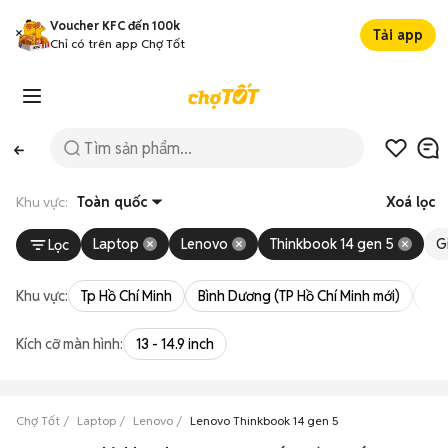
Voucher KFC đến 100k
Tải app
Chỉ có trên app Chợ Tốt
Khu vực:
Toàn quốc
Xoá lọc
Laptop
Lenovo
Thinkbook 14 gen 5
G
Lọc
Khu vực:
Tp Hồ Chí Minh
Bình Dương (TP Hồ Chí Minh mới)
Bà 
Kích cỡ màn hình:
13 - 14.9 inch
Chợ Tốt
Laptop
Lenovo
Lenovo Thinkbook 14 gen 5