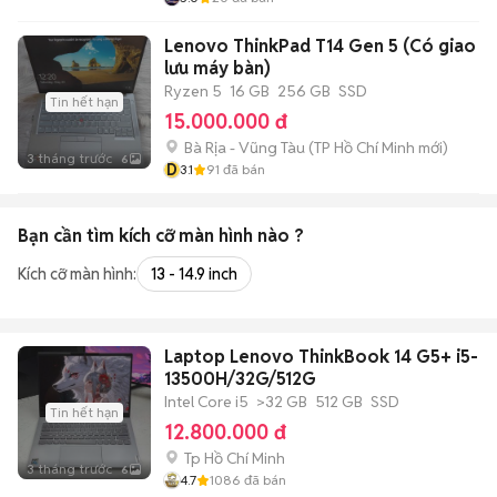
Lenovo ThinkPad T14 Gen 5 (Có giao
lưu máy bàn)
Ryzen 5
16 GB
256 GB
SSD
Tin hết hạn
15.000.000 đ
Bà Rịa - Vũng Tàu
(
TP Hồ Chí Minh
mới)
3 tháng trước
6
D
3.1
91
đã bán
Bạn cần tìm
kích cỡ màn hình
nào ?
Kích cỡ màn hình:
13 - 14.9 inch
Laptop Lenovo ThinkBook 14 G5+ i5-
13500H/32G/512G
Intel Core i5
>32 GB
512 GB
SSD
Tin hết hạn
12.800.000 đ
Tp Hồ Chí Minh
3 tháng trước
6
4.7
1086
đã bán