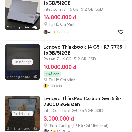
16GB/512GB
Intel Core i7
16 GB
512 GB
SSD
16.800.000 đ
Tp Hồ Chí Minh
2 tháng trước
4
4.8
3
đã bán
Lenovo Thinkbook 14 G5+ R7-7735H
16GB/512GB
Ryzen 7
16 GB
512 GB
SSD
Tin hết hạn
10.000.000 đ
Rẻ hơn
2 tháng trước
3
Tp Hồ Chí Minh
t
4
đã bán
Lenovo ThinkPad Carbon Gen 5 i5-
7300U 8GB Đen
Intel Core i5
8 GB
256 GB
SSD
Tin hết hạn
3.000.000 đ
Bình Dương
(
TP Hồ Chí Minh
mới)
2 tháng trước
4
5.0
20
đã bán