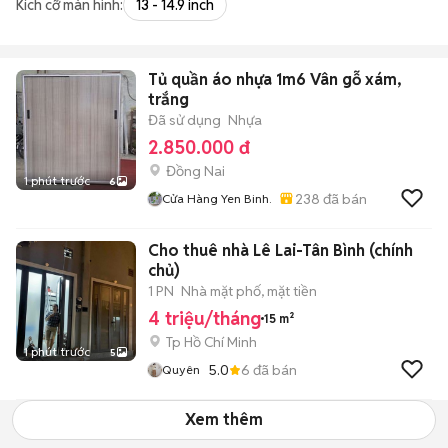
Kích cỡ màn hình:
13 - 14.9 inch
Tủ quần áo nhựa 1m6 Vân gỗ xám,
trắng
Đã sử dụng
Nhựa
2.850.000 đ
Đồng Nai
1 phút trước
6
238
đã bán
Cửa Hàng Yen Binh.
Cho thuê nhà Lê Lai-Tân Bình (chính
chủ)
1 PN
Nhà mặt phố, mặt tiền
4 triệu/tháng
15 m²
Tp Hồ Chí Minh
1 phút trước
5
5.0
6
đã bán
Quyên
Xem thêm