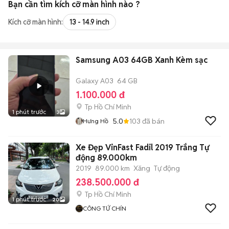
Bạn cần tìm
kích cỡ màn hình
nào ?
Kích cỡ màn hình:
13 - 14.9 inch
Samsung A03 64GB Xanh Kèm sạc
Galaxy A03
64 GB
1.100.000 đ
Tp Hồ Chí Minh
1 phút trước
3
5.0
103
đã bán
Hưng Hồ
Xe Đẹp VinFast Fadil 2019 Trắng Tự
động 89.000km
2019
89.000 km
Xăng
Tự động
238.500.000 đ
Tp Hồ Chí Minh
1 phút trước
20
CÔNG TỨ CHÍN