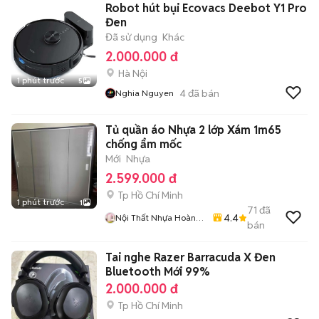
Robot hút bụi Ecovacs Deebot Y1 Pro
Đen
Đã sử dụng
Khác
2.000.000 đ
Hà Nội
1 phút trước
5
4
đã bán
Nghia Nguyen
Tủ quần áo Nhựa 2 lớp Xám 1m65
chống ẩm mốc
Mới
Nhựa
2.599.000 đ
Tp Hồ Chí Minh
1 phút trước
1
71
đã
4.4
Nội Thất Nhựa Hoàng
bán
Quân
Tai nghe Razer Barracuda X Đen
Bluetooth Mới 99%
2.000.000 đ
Tp Hồ Chí Minh