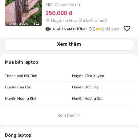
Mới
Cả nam và nữ
250.000 đ
Huyện Ia Grai
(
Xã Ia Krái
mới)
1 phút trước
6
5.0
46
đã bán
CÁ SẤU NAM DƯƠNG
Xem thêm
Mua bán laptop
Thành phố Hà Tĩnh
Huyện Cẩm Xuyên
Huyện Can Lộc
Huyện Đức Thọ
Huyện Hương Khê
Huyện Hương Sơn
Xem thêm
Dòng laptop