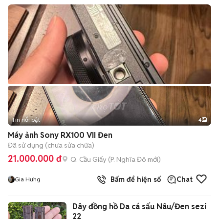
Tin nổi bật
4
Máy ảnh Sony RX100 VII Đen
Đã sử dụng (chưa sửa chữa)
21.000.000 đ
Q. Cầu Giấy
(
P. Nghĩa Đô
mới)
Bấm để hiện số
Chat
Gia Hưng
Dây đồng hồ Da cá sấu Nâu/Đen sezi
22