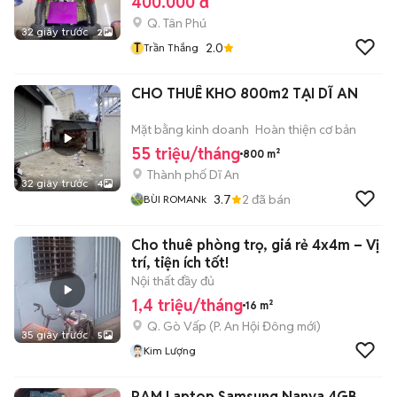
400.000 đ
Q. Tân Phú
32 giây trước
2
T
2.0
Trần Thắng
CHO THUÊ KHO 800m2 TẠI DĨ AN
Mặt bằng kinh doanh
Hoàn thiện cơ bản
55 triệu/tháng
800 m²
Thành phố Dĩ An
32 giây trước
4
3.7
2
đã bán
BÙI ROMANk
Cho thuê phòng trọ, giá rẻ 4x4m – Vị
trí, tiện ích tốt!
Nội thất đầy đủ
1,4 triệu/tháng
16 m²
Q. Gò Vấp
(
P. An Hội Đông
mới)
35 giây trước
5
Kim Lượng
RAM Laptop Samsung Nanya 4GB