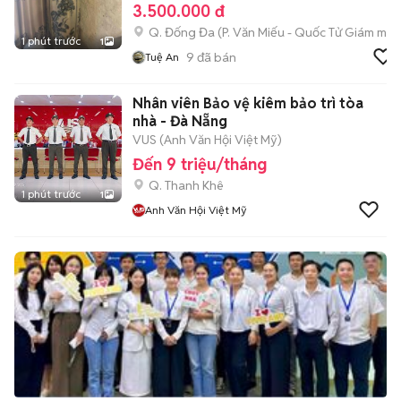
3.500.000 đ
Q. Đống Đa
(
P. Văn Miếu - Quốc Tử Giám
mới)
1 phút trước
1
9
đã bán
Tuệ An
Nhân viên Bảo vệ kiêm bảo trì tòa
nhà - Đà Nẵng
VUS (Anh Văn Hội Việt Mỹ)
Đến 9 triệu/tháng
Q. Thanh Khê
1 phút trước
1
Anh Văn Hội Việt Mỹ