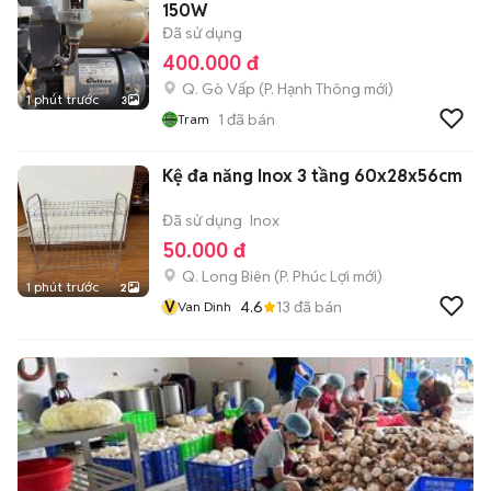
150W
Đã sử dụng
400.000 đ
Q. Gò Vấp
(
P. Hạnh Thông
mới)
1 phút trước
3
1
đã bán
Tram
Kệ đa năng Inox 3 tầng 60x28x56cm
Đã sử dụng
Inox
50.000 đ
Q. Long Biên
(
P. Phúc Lợi
mới)
1 phút trước
2
V
4.6
13
đã bán
Van Dinh