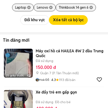
Laptop
Lenovo
Thinkbook 14 gen 6
Đổi khu vực
Xóa tất cả bộ lọc
Tin đăng mới
Máy oxi hồ cá HAILEA 8W 2 đầu Trung
Quốc
Đã sử dụng
150.000 đ
Quận 7
(
P. Tân Thuận
mới)
25 giây trước
3
4.3
193
đã bán
Hoà Đỗ
Xe đẩy trẻ em gấp gọn
Đã sử dụng
Đồ cho bé