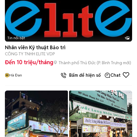
Tin nổi bật
1
Nhân viên Kỹ thuật Bảo trì
CÔNG TY TNHH ELITE VDP
Đến 10 triệu/tháng
Thành phố Thủ Đức
(
P. Bình Trưng
mới)
H
Bấm để hiện số
Chat
Hà Đan