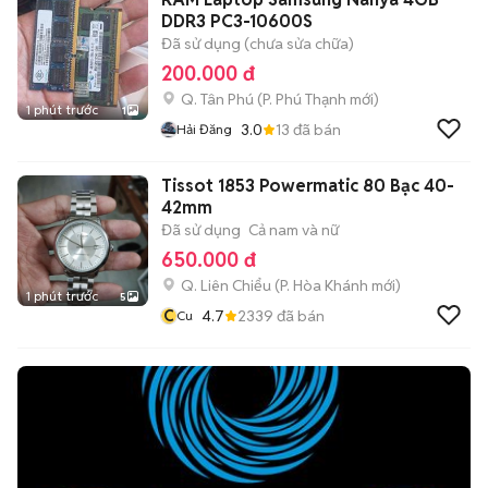
DDR3 PC3-10600S
Đã sử dụng (chưa sửa chữa)
200.000 đ
Q. Tân Phú
(
P. Phú Thạnh
mới)
1 phút trước
1
3.0
13
đã bán
Hải Đăng
Tissot 1853 Powermatic 80 Bạc 40-
42mm
Đã sử dụng
Cả nam và nữ
650.000 đ
Q. Liên Chiểu
(
P. Hòa Khánh
mới)
1 phút trước
5
C
4.7
2339
đã bán
Cu