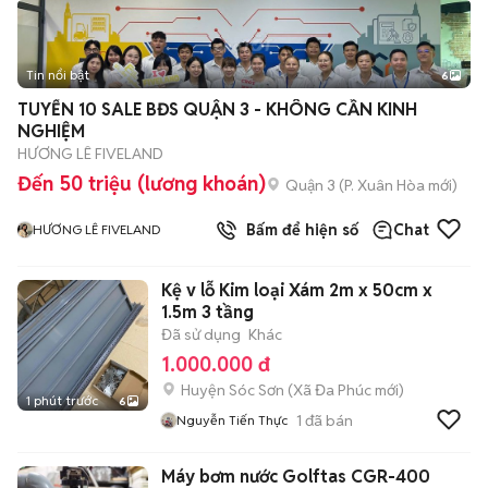
Tin nổi bật
6
+
2
TUYỂN 10 SALE BĐS QUẬN 3 - KHÔNG CẦN KINH
NGHIỆM
HƯƠNG LÊ FIVELAND
Đến 50 triệu (lương khoán)
Quận 3
(
P. Xuân Hòa
mới)
Bấm để hiện số
Chat
HƯƠNG LÊ FIVELAND
Kệ v lỗ Kim loại Xám 2m x 50cm x
1.5m 3 tầng
Đã sử dụng
Khác
1.000.000 đ
Huyện Sóc Sơn
(
Xã Đa Phúc
mới)
1 phút trước
6
1
đã bán
Nguyễn Tiến Thực
Máy bơm nước Golftas CGR-400