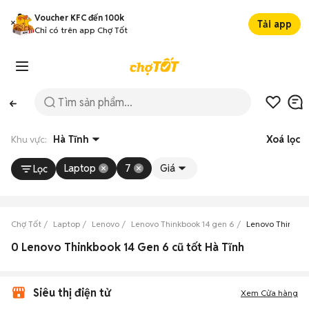
Voucher KFC đến 100k
Tải app
Chỉ có trên app Chợ Tốt
Khu vực:
Hà Tĩnh
Xoá lọc
Laptop
7
Giá
Lọc
Chợ Tốt
Laptop
Lenovo
Lenovo Thinkbook 14 gen 6
Lenovo Thinkboo
0 Lenovo Thinkbook 14 Gen 6 cũ tốt Hà Tĩnh
Siêu thị điện tử
Xem Cửa hàng