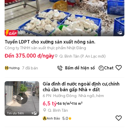
Tin nổi bật
1
Tuyển LDPT cho xưởng sản xuất nông sản.
Công ty TNHH sản xuất thực phẩm Nhật Đăng
Đến 375.000 đ/ngày
Q. Bình Tân
(
P. An Lạc
mới)
H
7
đã bán
Bấm để hiện số
Chat
Hương
Gia đình đi nước ngoài định cư,chính
chủ cần bán gấp Nhà + đất
6 PN
Hướng Đông
Nhà ngõ, hẻm
6,5 tỷ
56 tr/m²
116 m²
Q. Bình Tân
Tin ưu tiên
9
A
5.0
Anh Bảo