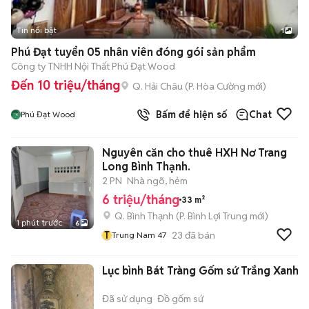
Tin nổi bật
1
Phú Đạt tuyển 05 nhân viên đóng gói sản phẩm
Công ty TNHH Nội Thất Phú Đạt Wood
Đến 10 triệu/tháng
Q. Hải Châu
(
P. Hòa Cường
mới)
Bấm để hiện số
Chat
Phú Đạt Wood
Nguyên căn cho thuê HXH Nơ Trang
Long Bình Thạnh.
2 PN
Nhà ngõ, hẻm
6 triệu/tháng
33 m²
Q. Bình Thạnh
(
P. Bình Lợi Trung
mới)
1 phút trước
6
T
23
đã bán
Trung Nam 47
Lục bình Bát Tràng Gốm sứ Trắng Xanh
Đã sử dụng
Đồ gốm sứ