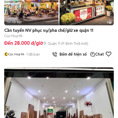
Tin nổi bật
2
Cần tuyển NV phục vụ/pha chế/giữ xe quận 11
Cúc Hoạ Mi
Đến 28.000 đ/giờ
Quận 11
(
P. Bình Thới
mới)
C
1
đã bán
Bấm để hiện số
Chat
Cúc Hoạ Mi