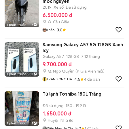
móc nguyên
2019
Xe số
Đã sử dụng
6.500.000 đ
Q. Cầu Giấy
1 phút trước
4
3.0
Thảo
Samsung Galaxy A57 5G 128GB Xanh
Icy
Galaxy A57
128 GB
7-12 tháng
9.700.000 đ
Q. Ngô Quyền
(
P. Gia Viên
mới)
1 phút trước
5
T
4.5
4
đã bán
TRAN SONG HA
Tủ lạnh Toshiba 180L Trắng
Đã sử dụng
150 - 199 lít
1.650.000 đ
Huyện Nhà Bè
1 phút trước
2
5.0
1
đã bán
Điện Máy Uy Tín