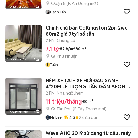
Quận 5
(
P. An Đông
mới)
1 phút trước
4
Hạnh Tấn
Chính chủ bán Cc Kingston 2pn 2wc
80m2 giá 7ty1 sổ sẳn
2 PN
Chung cư
7,1 tỷ
89 tr/m²
80 m²
Q. Phú Nhuận
1 phút trước
5
T
Tuấn
HẺM XE TẢI - XE HƠI ĐẬU SÂN -
4*20M LÊ TRỌNG TẤN GẦN AEON
TÂN PHÚ
2 PN
Nhà ngõ, hẻm
11 triệu/tháng
80 m²
Q. Tân Phú
(
P. Tây Thạnh
mới)
1 phút trước
4
4.3
24
đã bán
Mr Lee
Wave A110 2019 sử dụng từ đầu, máy