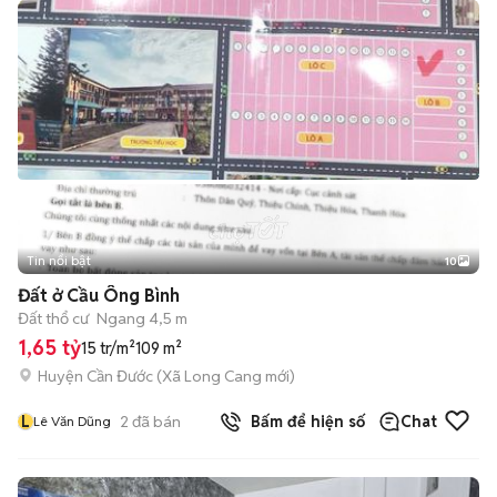
Tin nổi bật
10
+
2
Đất ở Cầu Ông Bình
Đất thổ cư
Ngang 4,5 m
1,65 tỷ
15 tr/m²
109 m²
Huyện Cần Đước
(
Xã Long Cang
mới)
L
2
đã bán
Bấm để hiện số
Chat
Lê Văn Dũng