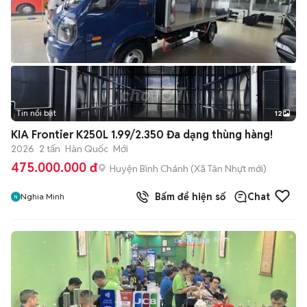
Tin nổi bật
12
+
2
KIA Frontier K250L 1.99/2.350 Đa dạng thùng hàng!
2026
2 tấn
Hàn Quốc
Mới
475.000.000 đ
Huyện Bình Chánh
(
Xã Tân Nhựt
mới)
Bấm để hiện số
Chat
Nghia Minh