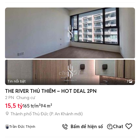
Tin nổi bật
7
+
2
THE RIVER THỦ THIÊM – HOT DEAL 2PN
2 PN
Chung cư
15,5 tỷ
165 tr/m²
94 m²
Thành phố Thủ Đức
(
P. An Khánh
mới)
Bấm để hiện số
Chat
Trần Đức Thịnh