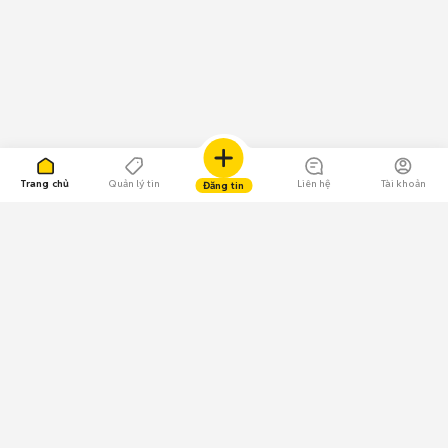
Trang chủ
Quản lý tin
Liên hệ
Tài khoản
Đăng tin
109.000 Bình chọn
Tải ứng dụng Chợ Tốt
Về Chợ Tốt
Quy chế sàn
Chính sách bảo mật
Giải quyết tranh chấp
CÔNG TY TNHH CHỢ TỐT - Người đại diện theo pháp luật:
Nguyễn Trọng Tấn; GPDKKD: 0312120782 do Sở KH & ĐT TP.HCM cấp ngày