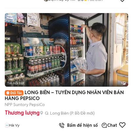
Tin nổi bật
1
LONG BIÊN – TUYỂN DỤNG NHÂN VIÊN BÁN
HÀNG PEPSICO
NPP Suntory PepsiCo
Thương lượng
Q. Long Biên
(
P. Bồ Đề
mới)
Bấm để hiện số
Chat
Hải Vy