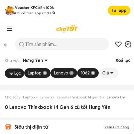
Voucher KFC đến 100k
Tải app
Chỉ có trên app Chợ Tốt
Khu vực:
Hưng Yên
Xoá lọc
Laptop
Lenovo
1062
Giá
Lọc
Chợ Tốt
Laptop
Lenovo
Lenovo Thinkbook 14 gen 6
Lenovo Thinkbo
0 Lenovo Thinkbook 14 Gen 6 cũ tốt Hưng Yên
Siêu thị điện tử
Xem Cửa hàng