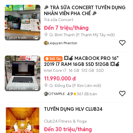
🎉 TRÀ SỮA CONCERT TUYỂN DỤNG
NHÂN VIÊN PHA CHẾ 🎉
Trà sữa Concert
Đến 7 triệu/tháng
Q. Bình Thạnh
(
P. Thạnh Mỹ Tây
mới)
1 phút trước
1
Lequyen Phanton
💥🍎 MACBOOK PRO 16”
2019 i7 RAM 16GB SSD 512GB 💥🍎
Intel Core i7
16 GB
512 GB
SSD
11.990.000 đ
Q. Đống Đa
(
P. Kim Liên
mới)
1 phút trước
5
4.9
361
đã bán
CITYAPPLE
TUYÊN DỤNG HLV CLUB24
Club24 Fitness & Yoga
Đến 30 triệu/tháng