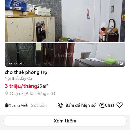
Tin nổi bật
12
+
2
cho thuê phòng trọ
Nội thất đầy đủ
3 triệu/tháng
25 m²
Quận 7
(
P. Tân Hưng
mới)
6
đã bán
Bấm để hiện số
Chat
Quang Vinh
Xem thêm