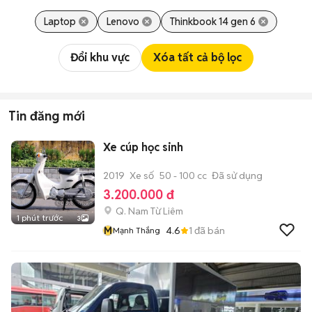
Laptop
Lenovo
Thinkbook 14 gen 6
Đổi khu vực
Xóa tất cả bộ lọc
Tin đăng mới
Xe cúp học sinh
2019
Xe số
50 - 100 cc
Đã sử dụng
3.200.000 đ
Q. Nam Từ Liêm
1 phút trước
3
M
4.6
1
đã bán
Mạnh Thắng