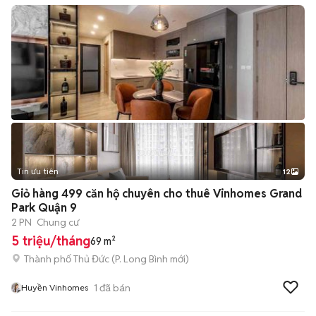
Tin ưu tiên
12
+
2
Giỏ hàng 499 căn hộ chuyên cho thuê Vinhomes Grand
Park Quận 9
2 PN
Chung cư
5 triệu/tháng
69 m²
Thành phố Thủ Đức
(
P. Long Bình
mới)
1
đã bán
Huyền Vinhomes