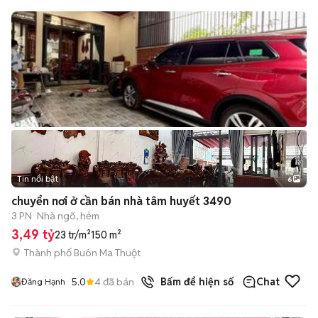
Tin nổi bật
6
+
2
chuyển nơi ở cần bán nhà tâm huyết 3490
3 PN
Nhà ngõ, hẻm
3,49 tỷ
23 tr/m²
150 m²
Thành phố Buôn Ma Thuột
5.0
4
đã bán
Bấm để hiện số
Chat
Đăng Hạnh