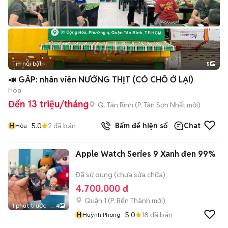
Tin nổi bật
5
📣 GẤP: nhân viên NƯỚNG THỊT (CÓ CHỖ Ở LẠI)
Hòa
Đến 13 triệu/tháng
Q. Tân Bình
(
P. Tân Sơn Nhất
mới)
H
5.0
2
đã bán
Bấm để hiện số
Chat
Hòa
Apple Watch Series 9 Xanh đen 99%
Đã sử dụng (chưa sửa chữa)
4.700.000 đ
Quận 1
(
P. Bến Thành
mới)
1 phút trước
4
H
5.0
18
đã bán
Huỳnh Phong