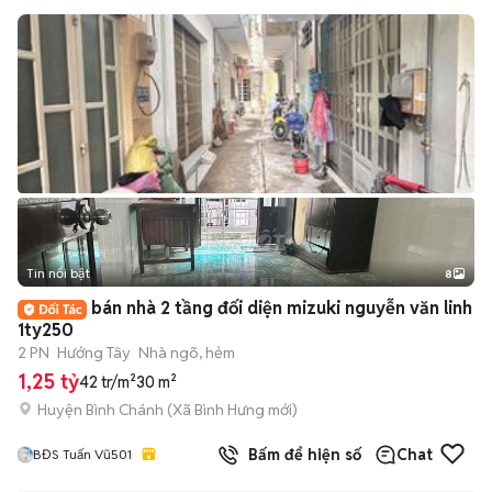
Tin nổi bật
8
+
2
bán nhà 2 tầng đối diện mizuki nguyễn văn linh
1ty250
2 PN
Hướng Tây
Nhà ngõ, hẻm
1,25 tỷ
42 tr/m²
30 m²
Huyện Bình Chánh
(
Xã Bình Hưng
mới)
Bấm để hiện số
Chat
BĐS Tuấn Vũ501