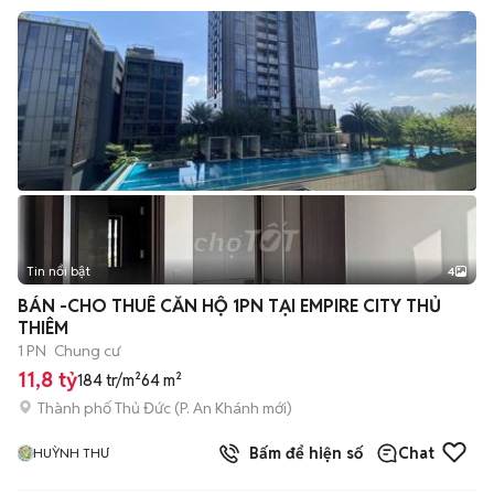
Tin nổi bật
4
BÁN -CHO THUÊ CĂN HỘ 1PN TẠI EMPIRE CITY THỦ
THIÊM
1 PN
Chung cư
11,8 tỷ
184 tr/m²
64 m²
Thành phố Thủ Đức
(
P. An Khánh
mới)
Bấm để hiện số
Chat
HUỲNH THƯ