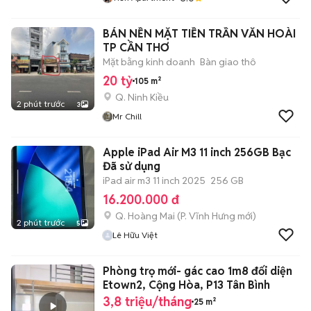
BÁN NỀN MẶT TIỀN TRẦN VĂN HOÀI
TP CẦN THƠ
Mặt bằng kinh doanh
Bàn giao thô
20 tỷ
105 m²
Q. Ninh Kiều
2 phút trước
3
Mr Chill
Apple iPad Air M3 11 inch 256GB Bạc
Đã sử dụng
iPad air m3 11 inch 2025
256 GB
16.200.000 đ
Q. Hoàng Mai
(
P. Vĩnh Hưng
mới)
2 phút trước
5
Lê Hữu Việt
Phòng trọ mới- gác cao 1m8 đối diện
Etown2, Cộng Hòa, P13 Tân Bình
3,8 triệu/tháng
25 m²