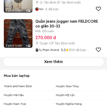
Q. Tân Bình
(
P. Tân Bình
mới)
6
đã bán
Yen
2 phút trước
8
Quần jeans jogger nam FIELDCORE
co giãn 30-32
Mới
Đồ nam
270.000 đ
Quận 1
(
P. Tân Định
mới)
2 phút trước
6
5.0
300
đã bán
Ty Phạm 2hand
Xem thêm
Mua bán laptop
Thành phố Nam Định
Huyện Giao Thủy
Huyện Hải Hậu
Huyện Mỹ Lộc
Huyện Nam Trực
Huyện Nghĩa Hưng