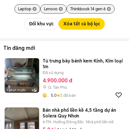
Laptop
Lenovo
Thinkbook 14 gen 6
Đổi khu vực
Xóa tất cả bộ lọc
Tin đăng mới
Tủ trưng bày bánh kem Kính, Kim loại
1m
Đã sử dụng
4.900.000 đ
Q. Tân Phú
1 phút trước
5
.
5.0
2
đã bán
...
Bán nhà phố liền kề 4,5 tầng dự án
Solera Quy Nhơn
6 PN
Hướng Đông Bắc
Nhà phố liền kề