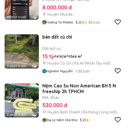
8.000.000 đ
Huyện Nhà Bè
2 phút trước
6
5.0
2
đã bán
Hoàng Tú Mobile
bán đất củ chi
Đất thổ cư
15 tỷ
14 tr/m²
1066 m²
Huyện Củ Chi
(
Xã An Nhơn Tây
mới)
2 phút trước
3
1
đã bán
Nghiêm Nguyễn
Nệm Cao Su Non American BH 5 N
freeship 2h TPHCM
Mới
Khác
530.000 đ
Huyện Bình Chánh
(
Xã Hưng Long
mới)
2 phút trước
5
5.0
Đại Lý Nệm Giá Kho