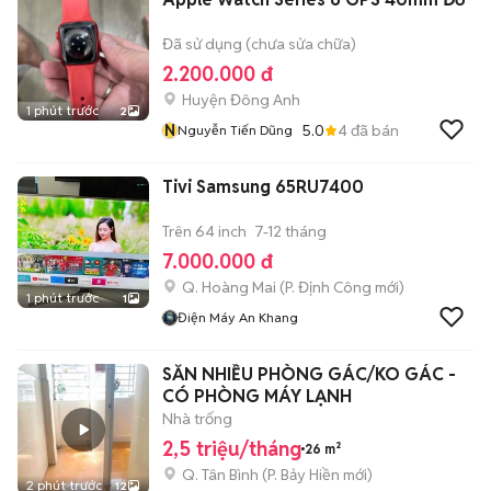
Đã sử dụng (chưa sửa chữa)
2.200.000 đ
Huyện Đông Anh
1 phút trước
2
N
5.0
4
đã bán
Nguyễn Tiến Dũng
Tivi Samsung 65RU7400
Trên 64 inch
7-12 tháng
7.000.000 đ
Q. Hoàng Mai
(
P. Định Công
mới)
1 phút trước
1
Điện Máy An Khang
SẴN NHIỀU PHÒNG GÁC/KO GÁC -
CÓ PHÒNG MÁY LẠNH
Nhà trống
2,5 triệu/tháng
26 m²
Q. Tân Bình
(
P. Bảy Hiền
mới)
2 phút trước
12