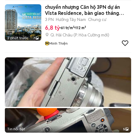
chuyển nhượng Căn hộ 3PN dự án
Vista Residence, bàn giao tháng
6/2026
3 PN
Hướng Tây Nam
Chung cư
6,8 tỷ
61 tr/m²
112 m²
Q. Hải Châu
(
P. Hòa Cường
mới)
2 phút trước
7
M
Minh Thiện
Tin nổi bật
5