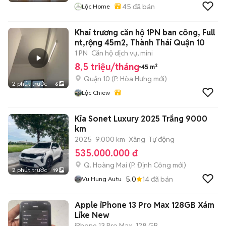
45
đã bán
Lộc Home
Khai trương căn hộ 1PN ban công, Full
nt,rộng 45m2, Thành Thái Quận 10
1 PN
Căn hộ dịch vụ, mini
8,5 triệu/tháng
45 m²
Quận 10
(
P. Hòa Hưng
mới)
2 phút trước
6
Lộc Chiew
Kia Sonet Luxury 2025 Trắng 9000
km
2025
9.000 km
Xăng
Tự động
535.000.000 đ
Q. Hoàng Mai
(
P. Định Công
mới)
2 phút trước
19
5.0
14
đã bán
Vu Hung Autu
Apple iPhone 13 Pro Max 128GB Xám
Like New
iPhone 13 Pro Max
128 GB