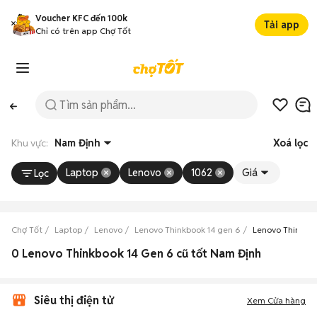
Voucher KFC đến 100k
Tải app
Chỉ có trên app Chợ Tốt
Khu vực:
Nam Định
Xoá lọc
Laptop
Lenovo
1062
Giá
Lọc
Chợ Tốt
Laptop
Lenovo
Lenovo Thinkbook 14 gen 6
Lenovo Thinkbo
0 Lenovo Thinkbook 14 Gen 6 cũ tốt Nam Định
Siêu thị điện tử
Xem Cửa hàng