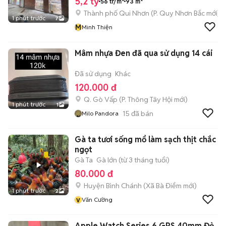
5,2 tỷ
56 tr/m²
93 m²
Thành phố Qui Nhơn
(
P. Quy Nhơn Bắc
mới)
1 phút trước
7
M
Minh Thiện
Mâm nhựa Đen đã qua sử dụng 14 cái
Đã sử dụng
Khác
120.000 đ
Q. Gò Vấp
(
P. Thông Tây Hội
mới)
1 phút trước
1
15
đã bán
Milo Pandora
Gà ta tươi sống mổ làm sạch thịt chắc
ngọt
Gà Ta
Gà lớn (từ 3 tháng tuổi)
80.000 đ
Huyện Bình Chánh
(
Xã Bà Điểm
mới)
1 phút trước
2
v
Văn Cường
Apple Watch Series 6 GPS 40mm Đỏ