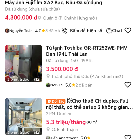
Máy ảnh Fujifilm XA2 Bạc, Nâu Đã sử dụng
Đã sử dụng (chưa sửa chữa)
4.300.000 đ
Quận 8
(
P. Chánh Hưng
mới)
4.0
3
đã bán
Bấm để hiện số
Chat
Nguyễn Toàn
Tủ lạnh Toshiba GR-RT252WE-PMV
Đen 194L Thái Lan
Đã sử dụng
150 - 199 lít
3.500.000 đ
Thành phố Thủ Đức
(
P. An Khánh
mới)
2 phút trước
5
5.0
2
đã bán
NôBiTa
💥Cho thuê CH duplex Full
nội thất, có thể setup 2 không gian
ngủ
2 PN
Duplex
5,3 triệu/tháng
30 m²
Q. Bình Thạnh
2 phút trước
8
5.0
Tiến Apartment