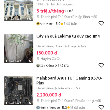
1 PN
Căn hộ dịch vụ, mini
5 triệu/tháng
35 m²
Thành phố Thủ Đức
(
P. Hiệp Bình
mới)
1 phút trước
7
A
5.0
3
đã bán
Anh Manh
Cây ăn quả Lekima tứ quý cao 1m4
Đã sử dụng
Cây cảnh ngoài trời
150.000 đ
Huyện Củ Chi
1 phút trước
1
Cây Kiểng Giá Rẻ LT2
Mainboard Asus TUF Gaming X570-
Plus
Đã sử dụng (chưa sửa chữa)
2.200.000 đ
Thành phố Thủ Đức
(
P. Phước Long
mới)
1 phút trước
1
5.0
16
đã bán
Nghia Nguyen