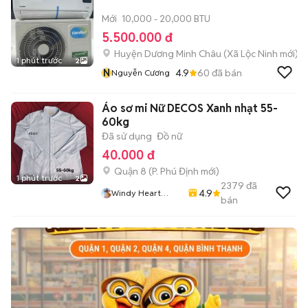
Mới
10,000 - 20,000 BTU
5.500.000 đ
Huyện Dương Minh Châu
(
Xã Lộc Ninh
mới)
1 phút trước
2
N
4.9
60
đã bán
Nguyễn Cương
Áo sơ mi Nữ DECOS Xanh nhạt 55-
60kg
Đã sử dụng
Đồ nữ
40.000 đ
Quận 8
(
P. Phú Định
mới)
1 phút trước
2
2379
đã
4.9
Windy Heart
bán
Store