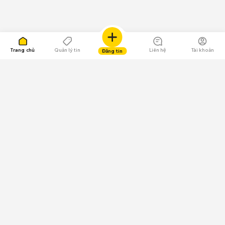
Trang chủ
Quản lý tin
Liên hệ
Tài khoản
Đăng tin
109.000 Bình chọn
Tải ứng dụng Chợ Tốt
Về Chợ Tốt
Quy chế sàn
Chính sách bảo mật
Giải quyết tranh chấp
CÔNG TY TNHH CHỢ TỐT - Người đại diện theo pháp luật:
Nguyễn Trọng Tấn; GPDKKD: 0312120782 do Sở KH & ĐT TP.HCM cấp ngày
11/01/2013;
GPMXH: 185/GP-BTTTT do Bộ Thông tin và Truyền thông
cấp ngày 09/07/2024 - Chịu trách nhiệm
nội dung: Trần Hoàng Ly.
Chính sách sử dụng