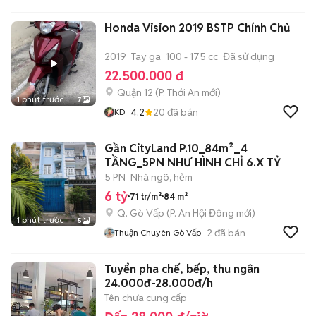
Honda Vision 2019 BSTP Chính Chủ
2019
Tay ga
100 - 175 cc
Đã sử dụng
22.500.000 đ
Quận 12
(
P. Thới An
mới)
1 phút trước
7
4.2
20
đã bán
KD
Gần CityLand P.10_84m²_4
TẦNG_5PN NHƯ HÌNH CHỈ 6.X TỶ
5 PN
Nhà ngõ, hẻm
6 tỷ
71 tr/m²
84 m²
Q. Gò Vấp
(
P. An Hội Đông
mới)
1 phút trước
5
2
đã bán
Thuận Chuyên Gò Vấp
Tuyển pha chế, bếp, thu ngân
24.000đ-28.000đ/h
Tên chưa cung cấp