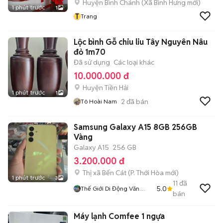
Huyện Bình Chánh
(
Xã Bình Hưng
mới)
1 phút trước
1
T
Trang
Lộc bình Gỗ chiu liu Tây Nguyên Nâu
đỏ 1m70
Đã sử dụng
Các loại khác
10.000.000 đ
Huyện Tiền Hải
1 phút trước
1
2
đã bán
Tô Hoài Nam
Samsung Galaxy A15 8GB 256GB
Vàng
Galaxy A15
256 GB
3.200.000 đ
Thị xã Bến Cát
(
P. Thới Hòa
mới)
1 phút trước
3
11
đã
5.0
Thế Giới Di Động Văn
bán
Tường
Máy lạnh Comfee 1 ngựa