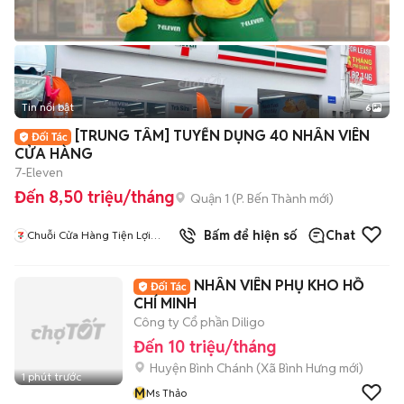
Tin nổi bật
6
+
2
[TRUNG TÂM] TUYỂN DỤNG 40 NHÂN VIÊN
CỬA HÀNG
7-Eleven
Đến 8,50 triệu/tháng
Quận 1
(
P. Bến Thành
mới)
2
đã bán
Bấm để hiện số
Chat
Chuỗi Cửa Hàng Tiện Lợi
7Eleven
NHÂN VIÊN PHỤ KHO HỒ
CHÍ MINH
Công ty Cổ phần Diligo
Đến 10 triệu/tháng
Huyện Bình Chánh
(
Xã Bình Hưng
mới)
1 phút trước
M
Ms Thảo