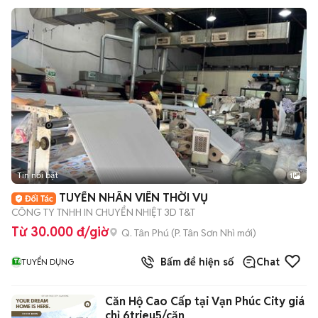
Tin nổi bật
1
TUYỂN NHÂN VIÊN THỜI VỤ
CÔNG TY TNHH IN CHUYỂN NHIỆT 3D T&T
Từ 30.000 đ/giờ
Q. Tân Phú
(
P. Tân Sơn Nhì
mới)
Bấm để hiện số
Chat
TUYỂN DỤNG
Căn Hộ Cao Cấp tại Vạn Phúc City giá
chỉ 6trieu5/căn