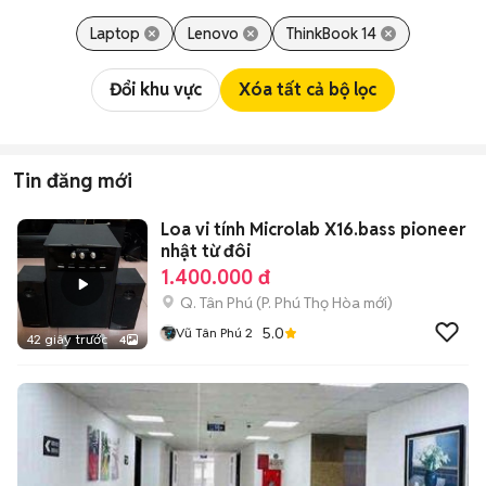
Laptop
Lenovo
ThinkBook 14
Đổi khu vực
Xóa tất cả bộ lọc
Tin đăng mới
Loa vi tính Microlab X16.bass pioneer
nhật từ đôi
1.400.000 đ
Q. Tân Phú
(
P. Phú Thọ Hòa
mới)
5.0
Vũ Tân Phú 2
42 giây trước
4