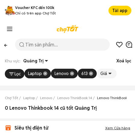
Voucher KFC đến 100k
Tải app
Chỉ có trên app Chợ Tốt
Khu vực:
Quảng Trị
Xoá lọc
Laptop
Lenovo
613
Giá
Lọc
Chợ Tốt
Laptop
Lenovo
Lenovo ThinkBook 14
Lenovo ThinkBook 14 Q
0 Lenovo Thinkbook 14 cũ tốt Quảng Trị
Siêu thị điện tử
Xem Cửa hàng