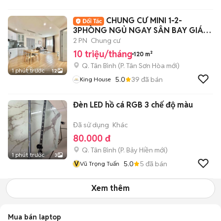
CHUNG CƯ MINI 1-2-
3PHÒNG NGỦ NGAY SÂN BAY GIÁP
PN Q3
2 PN
Chung cư
10 triệu/tháng
120 m²
Q. Tân Bình
(
P. Tân Sơn Hòa
mới)
1 phút trước
12
5.0
39
đã bán
King House
Đèn LED hồ cá RGB 3 chế độ màu
Đã sử dụng
Khác
80.000 đ
Q. Tân Bình
(
P. Bảy Hiền
mới)
1 phút trước
3
V
5.0
5
đã bán
Vũ Trọng Tuấn
Xem thêm
Mua bán laptop