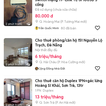
cổng
Đã sử dụng (chưa sửa chữa)
80.000 đ
Q. Hoàng Mai
(
P. Tương Mai
mới)
2 phút trước
1
T
80
đã bán
Trần Quốc Minh
Cho thuê phòng/căn hộ 151 Nguyễn Lộ
Trạch, Đà Nẵng
Nội thất đầy đủ
6 triệu/tháng
Q. Hải Châu
(
P. Hòa Cường
mới)
2 phút trước
4
Cộng Đồng Nhà Đất
Cho thuê căn hộ Duplex 1PN+gác lửng
Hoàng Sĩ Khải, Sơn Trà, 13tr
1 PN
Duplex
13 triệu/tháng
Q. Sơn Trà
(
P. An Hải
mới)
2 phút trước
4