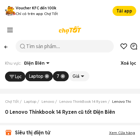
Voucher KFC đến 100k
Tải app
Chỉ có trên app Chợ Tốt
Khu vực:
Điện Biên
Xoá lọc
Laptop
7
Giá
Lọc
Chợ Tốt
Laptop
Lenovo
Lenovo ThinkBook 14 Ryzen
Lenovo ThinkBo
0 Lenovo Thinkbook 14 Ryzen cũ tốt Điện Biên
Siêu thị điện tử
Xem Cửa hàng