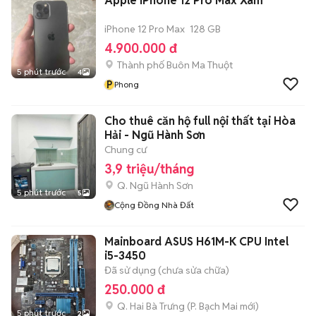
Apple iPhone 12 Pro Max Xám
iPhone 12 Pro Max
128 GB
4.900.000 đ
Thành phố Buôn Ma Thuột
5 phút trước
4
P
Phong
Cho thuê căn hộ full nội thất tại Hòa
Hải - Ngũ Hành Sơn
Chung cư
3,9 triệu/tháng
Q. Ngũ Hành Sơn
5 phút trước
5
Cộng Đồng Nhà Đất
Mainboard ASUS H61M-K CPU Intel
i5-3450
Đã sử dụng (chưa sửa chữa)
250.000 đ
Q. Hai Bà Trưng
(
P. Bạch Mai
mới)
5 phút trước
2