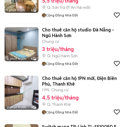
5,5 triệu/tháng
Q. Sơn Trà
(
P. An Hải
mới)
1 phút trước
5
Cộng Đồng Nhà Đất
Cho thuê căn hộ studio Đà Nẵng -
Ngũ Hành Sơn
Chung cư
3 triệu/tháng
Q. Ngũ Hành Sơn
2 phút trước
5
Cộng Đồng Nhà Đất
Cho thuê căn hộ 1PN mới, Điện Biên
Phủ, Thanh Khê
1 PN
Chung cư
4,5 triệu/tháng
Q. Thanh Khê
2 phút trước
4
Cộng Đồng Nhà Đất
Switch mạng TP-Link TL-SF1005D 5