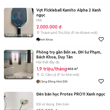
Vợt Pickleball Kamito Alpha 2 Xanh
ngọc
Mới
2.000.000 đ
Thành phố Thủ Đức
(
P. An Khánh
mới)
3 phút trước
5
Anh Khoa
Phòng trọ gần Bến xe, ĐH Sư Phạm,
Bách Khoa, Duy Tân
Nội thất đầy đủ
1,9 triệu/tháng
403 m²
Q. Cẩm Lệ
(
P. An Khê
mới)
3 phút trước
4
Cộng Đồng Nhà Đất
Đèn bàn học Protex PRO11 Xanh ngọc
Đã sử dụng
Đèn bàn