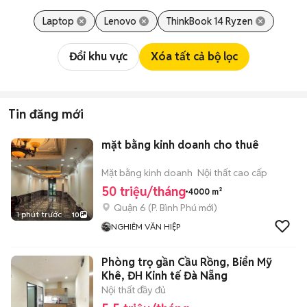
Laptop
Lenovo
ThinkBook 14 Ryzen
Đổi khu vực
Xóa tất cả bộ lọc
Tin đăng mới
mặt bằng kinh doanh cho thuê
Mặt bằng kinh doanh
Nội thất cao cấp
50 triệu/tháng
4000 m²
Quận 6
(
P. Bình Phú
mới)
1 phút trước
10
NGHIÊM VĂN HIỆP
Phòng trọ gần Cầu Rồng, Biển Mỹ
Khê, ĐH Kinh tế Đà Nẵng
Nội thất đầy đủ