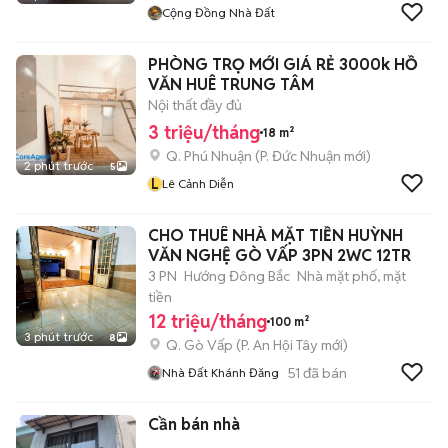
Cộng Đồng Nhà Đất
PHÒNG TRỌ MỚI GIÁ RẺ 3000k HỒ
VĂN HUÊ TRUNG TÂM
Nội thất đầy đủ
3 triệu/tháng
18 m²
Q. Phú Nhuận
(
P. Đức Nhuận
mới)
2 phút trước
5
L
Lê Cảnh Diễn
CHO THUÊ NHÀ MẶT TIỀN HUỲNH
VĂN NGHỆ GÒ VẤP 3PN 2WC 12TR
3 PN
Hướng Đông Bắc
Nhà mặt phố, mặt
tiền
12 triệu/tháng
100 m²
3 phút trước
8
Q. Gò Vấp
(
P. An Hội Tây
mới)
51
đã bán
Nhà Đất Khánh Đăng
Cần bán nhà