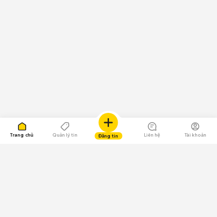
Trang chủ
Quản lý tin
Liên hệ
Tài khoản
Đăng tin
109.000 Bình chọn
Tải ứng dụng Chợ Tốt