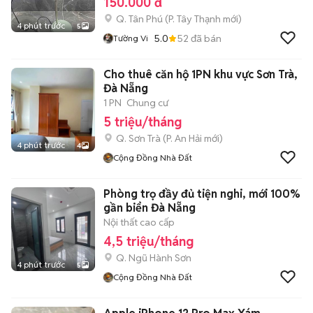
150.000 đ
Q. Tân Phú
(
P. Tây Thạnh
mới)
4 phút trước
5
5.0
52
đã bán
Tường Vi
Cho thuê căn hộ 1PN khu vực Sơn Trà,
Đà Nẵng
1 PN
Chung cư
5 triệu/tháng
Q. Sơn Trà
(
P. An Hải
mới)
4 phút trước
4
Cộng Đồng Nhà Đất
Phòng trọ đầy đủ tiện nghi, mới 100%
gần biển Đà Nẵng
Nội thất cao cấp
4,5 triệu/tháng
Q. Ngũ Hành Sơn
4 phút trước
5
Cộng Đồng Nhà Đất