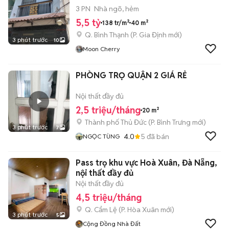
3 PN
Nhà ngõ, hẻm
5,5 tỷ
138 tr/m²
40 m²
Q. Bình Thạnh
(
P. Gia Định
mới)
3 phút trước
10
Moon Cherry
PHÒNG TRỌ QUẬN 2 GIÁ RẺ
Nội thất đầy đủ
2,5 triệu/tháng
20 m²
Thành phố Thủ Đức
(
P. Bình Trưng
mới)
3 phút trước
7
4.0
5
đã bán
NGỌC TÙNG
Pass trọ khu vực Hoà Xuân, Đà Nẵng,
nội thất đầy đủ
Nội thất đầy đủ
4,5 triệu/tháng
Q. Cẩm Lệ
(
P. Hòa Xuân
mới)
3 phút trước
5
Cộng Đồng Nhà Đất