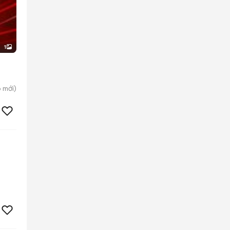
1
p
mới)