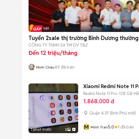
Tin nổi bật
Tuyển 2sale thị trường Bình Dương thưởng
CÔNG TY TNHH SX TM DV T&Z
Đến 12 triệu/tháng
49
đã bán
Minh Châu
Xiaomi Redmi Note 11 P
Redmi Note 11 Pro
128 GB
Hế
1.868.000 đ
Quận 6
(
P. Bình Phú
mới)
M
5.0
1
đã bán
Minh Tran
1 phút trước
2