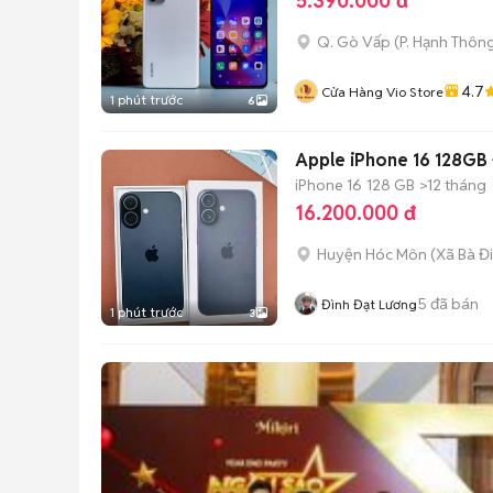
5.390.000 đ
Q. Gò Vấp
(
P. Hạnh Thôn
4.7
Cửa Hàng Vio Store
1 phút trước
6
Apple iPhone 16 128GB
iPhone 16
128 GB
>12 tháng
16.200.000 đ
Huyện Hóc Môn
(
Xã Bà Đ
5
đã bán
Đình Đạt Lương
1 phút trước
3