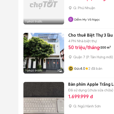
Q. Phú Nhuận
Diễm My Võ Ngọc
1 phút trước
Cho thuê Biệt Thự 3 lầ
4 PN
Nhà biệt thự
50 triệu/tháng
200 m²
Quận 7
(
P. Tân Hưng
mới)
Đ
4.0
2
đã bán
Đức
1 phút trước
7
Bàn phím Apple Trắng 
Đã sử dụng (chưa sửa chữa)
1.699.999 đ
Q. Ngũ Hành Sơn