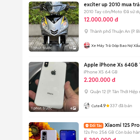
exciter up 2010 mua trả
2010
Tay côn/Moto
Đã sử d
12.000.000 đ
Thành phố Thuận An
(
P. 
Xe Máy Trả Góp Bao Nợ Xấu
1 phút trước
10
Apple iPhone Xs 64GB 
iPhone XS
64 GB
2.200.000 đ
Quận 12
(
P. Tân Thới Hiệp
4.9
337
đã bán
Cute
1 phút trước
6
Xiaomi 12S Pro
12s Pro
256 GB
Còn bảo hà