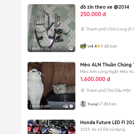
đồ zin theo xe @2014
250.000 đ
Thành phố Vĩnh Long
(
P.
4.4
9
đã bán
Vl
1 phút trước
3
Mèo ALN Thuần Chủng 
Mèo Anh Lông Ngắn
Mèo trư
1.600.000 đ
Thành phố Thủ Dầu Một
57
đã bán
Trung
1 phút trước
4
Honda Future LED FI 20
2025
Xe số
Đã sử dụng