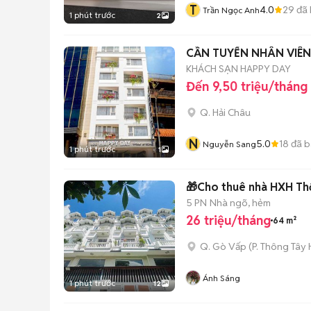
T
4.0
29
đã 
Trần Ngọc Anh
1 phút trước
2
CẦN TUYỂN NHÂN VIÊN
KHÁCH SẠN HAPPY DAY
Đến 9,50 triệu/tháng
Q. Hải Châu
N
5.0
18
đã b
Nguyễn Sang
1 phút trước
1
🎁Cho thuê nhà HXH Thố
5 PN
Nhà ngõ, hẻm
26 triệu/tháng
64 m²
Q. Gò Vấp
(
P. Thông Tây 
Ánh Sáng
1 phút trước
12