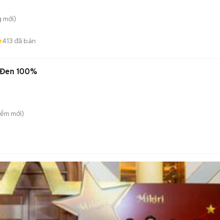
g
mới)
413
đã bán
 Đen 100%
iểm
mới)