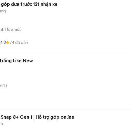
 góp đưa trước 12t nhận xe
ụng
Bình Hòa
mới)
4.3
74
đã bán
Trắng Like New
mới)
 Snap 8+ Gen 1 | Hỗ trợ góp online
nh