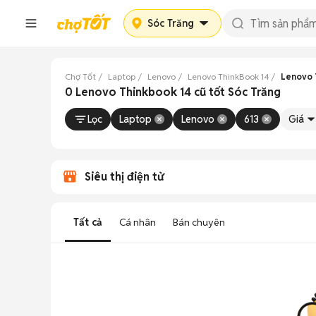
Sóc Trăng
Chợ Tốt
Laptop
Lenovo
Lenovo ThinkBook 14
Lenovo 
0 Lenovo Thinkbook 14 cũ tốt Sóc Trăng
Lọc
Laptop
Lenovo
613
Giá
Siêu thị điện tử
Tất cả
Cá nhân
Bán chuyên