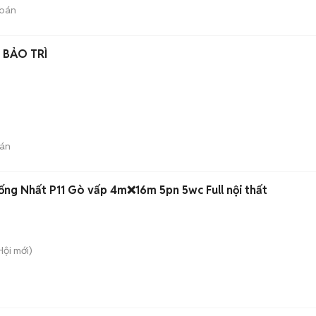
bán
 BẢO TRÌ
án
ng Nhất P11 Gò vấp 4m❌16m 5pn 5wc Full nội thất
Hội
mới)