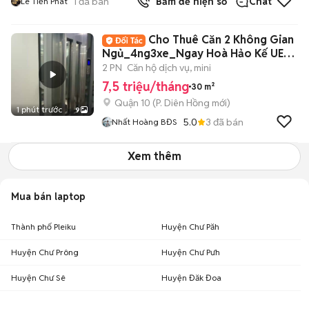
1
đã bán
Bấm để hiện số
Chat
Lê Tiến Phát
Cho Thuê Căn 2 Không Gian
Ngủ_4ng3xe_Ngay Hoà Hảo Kế UEH
Quận 10
2 PN
Căn hộ dịch vụ, mini
7,5 triệu/tháng
30 m²
Quận 10
(
P. Diên Hồng
mới)
1 phút trước
9
5.0
3
đã bán
Nhất Hoàng BĐS
Xem thêm
Mua bán laptop
Thành phố Pleiku
Huyện Chư Păh
Huyện Chư Prông
Huyện Chư Pưh
Huyện Chư Sê
Huyện Đăk Đoa