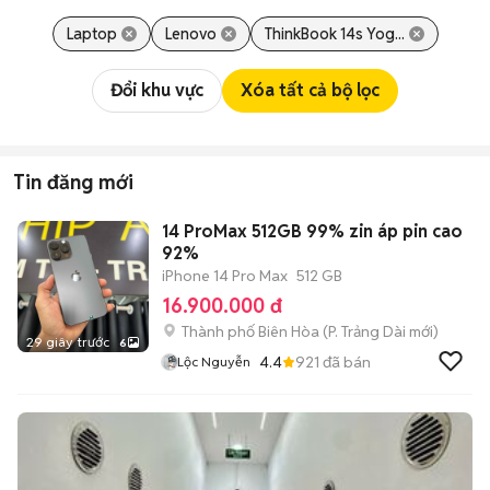
Laptop
Lenovo
ThinkBook 14s Yog...
Đổi khu vực
Xóa tất cả bộ lọc
Tin đăng mới
14 ProMax 512GB 99% zin áp pin cao
92%
iPhone 14 Pro Max
512 GB
16.900.000 đ
Thành phố Biên Hòa
(
P. Trảng Dài
mới)
29 giây trước
6
4.4
921
đã bán
Lộc Nguyễn