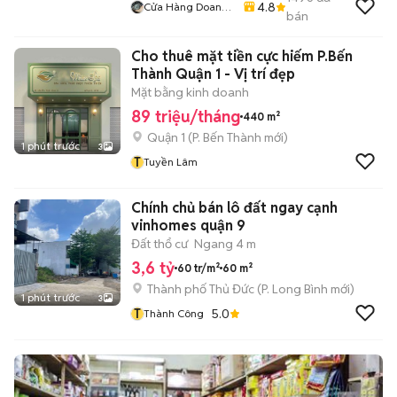
4.8
Cửa Hàng Doan
bán
Vu
Cho thuê mặt tiền cực hiếm P.Bến
Thành Quận 1 - Vị trí đẹp
Mặt bằng kinh doanh
89 triệu/tháng
440 m²
Quận 1
(
P. Bến Thành
mới)
1 phút trước
3
T
Tuyền Lâm
Chính chủ bán lô đất ngay cạnh
vinhomes quận 9
Đất thổ cư
Ngang 4 m
3,6 tỷ
60 tr/m²
60 m²
Thành phố Thủ Đức
(
P. Long Bình
mới)
1 phút trước
3
T
5.0
Thành Công