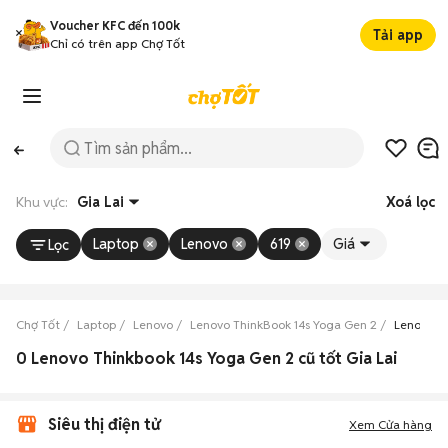
Voucher KFC đến 100k
Tải app
Chỉ có trên app Chợ Tốt
Khu vực:
Gia Lai
Xoá lọc
Laptop
Lenovo
619
Giá
Lọc
Chợ Tốt
Laptop
Lenovo
Lenovo ThinkBook 14s Yoga Gen 2
Lenovo Th
0 Lenovo Thinkbook 14s Yoga Gen 2 cũ tốt Gia Lai
Siêu thị điện tử
Xem Cửa hàng