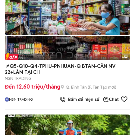
Tin nổi bật
6
+
2
📌Q5-Q10-Q4-TPHU-PNHUAN-Q BTAN-CẦN NV
22+LÀM TẠI CH
NSN TRADING
Đến 12,60 triệu/tháng
Q. Bình Tân
(
P. Tân Tạo
mới)
Bấm để hiện số
Chat
NSN TRADING