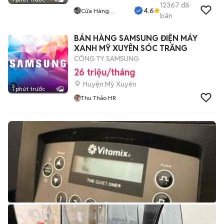
12367
đã
4.6
Cửa Hàng
bán
Tuanduy
BÁN HÀNG SAMSUNG ĐIỆN MÁY
XANH MỸ XUYÊN SÓC TRĂNG
CÔNG TY SAMSUNG
26 triệu/tháng
Huyện Mỹ Xuyên
1 phút trước
1
Thu Thảo HR