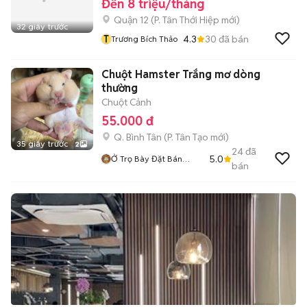
Đến 8 triệu/tháng
Quận 12
(
P. Tân Thới Hiệp
mới)
32 giây trước
T
4.3
30
đã bán
Trương Bích Thảo
Chuột Hamster Trắng mơ dòng
thường
Chuột Cảnh
55.000 đ
Q. Bình Tân
(
P. Tân Tạo
mới)
35 giây trước
2
24
đã
5.0
Ở Trọ Bày Đặt Bán
bán
Chụtt