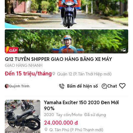
Tin nổi bật
3
Q12 TUYỂN SHIPPER GIAO HÀNG BẰNG XE MÁY
GIAO HÀNG NHANH
Đến 15 triệu/tháng
Quận 12
(
P. Tân Thới Hiệp
mới)
Bấm để hiện số
Chat
Quỳnh Trinh
Yamaha Exciter 150 2020 Đen Mới
90%
2020
Tay côn/Moto
Đã sử dụng
24.000.000 đ
Q. Tân Phú
(
P. Phú Thạnh
mới)
1 phút trước
6