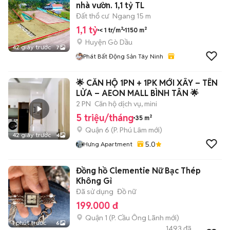
nhà vườn. 1,1 tỷ TL
Đất thổ cư
Ngang 15 m
1,1 tỷ
< 1 tr/m²
1150 m²
Huyện Gò Dầu
42 giây trước
7
Phát Bất Động Sản Tây Ninh
🌟 CĂN HỘ 1PN + 1PK MỚI XÂY – TÊN
LỬA – AEON MALL BÌNH TÂN 🌟
2 PN
Căn hộ dịch vụ, mini
5 triệu/tháng
35 m²
Quận 6
(
P. Phú Lâm
mới)
42 giây trước
4
5.0
Hưng Apartment
Đồng hồ Clementie Nữ Bạc Thép
Không Gỉ
Đã sử dụng
Đồ nữ
199.000 đ
Quận 1
(
P. Cầu Ông Lãnh
mới)
1 phút trước
6
1493
đã