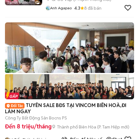
1 phút trước
1
4.3
8
đã bán
Anh Agapao
Tin nổi bật
4
TUYỂN SALE BĐS TẠI VINCOM BIÊN HOÀ,ĐI
LÀM NGAY
Công Ty Bất Động Sản Bocns PS
Đến 8 triệu/tháng
Thành phố Biên Hòa
(
P. Tam Hiệp
mới)