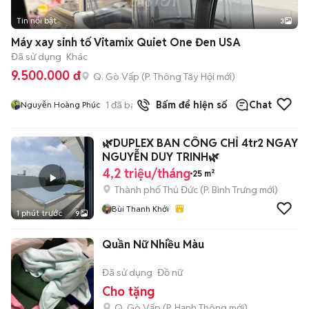
Tin nổi bật
3
Máy xay sinh tố Vitamix Quiet One Đen USA
Đã sử dụng
Khác
9.500.000 đ
Q. Gò Vấp
(
P. Thông Tây Hội
mới)
1
đã bán
Bấm để hiện số
Chat
Nguyễn Hoàng Phúc
🌿DUPLEX BAN CÔNG CHỈ 4tr2 NGAY
NGUYỄN DUY TRINH🌿
4,2 triệu/tháng
25 m²
Thành phố Thủ Đức
(
P. Bình Trưng
mới)
Bùi Thanh Khởi
1 phút trước
9
Quần Nữ Nhiều Màu
Đã sử dụng
Đồ nữ
Cho tặng
Q. Gò Vấp
(
P. Hạnh Thông
mới)