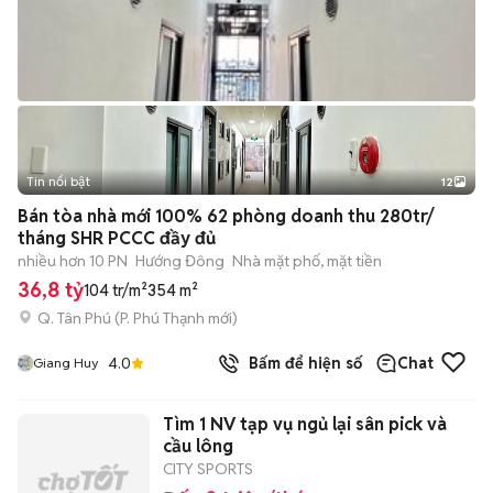
Tin nổi bật
12
+
2
Bán tòa nhà mới 100% 62 phòng doanh thu 280tr/
tháng SHR PCCC đầy đủ
nhiều hơn 10 PN
Hướng Đông
Nhà mặt phố, mặt tiền
36,8 tỷ
104 tr/m²
354 m²
Q. Tân Phú
(
P. Phú Thạnh
mới)
4.0
Bấm để hiện số
Chat
Giang Huy
Tìm 1 NV tạp vụ ngủ lại sân pick và
cầu lông
CITY SPORTS