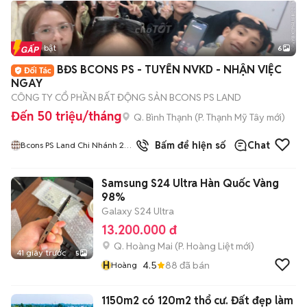
Tin nổi bật
6
+
2
BĐS BCONS PS - TUYỂN NVKD - NHẬN VIỆC
NGAY
CÔNG TY CỔ PHẦN BẤT ĐỘNG SẢN BCONS PS LAND
Đến 50 triệu/tháng
Q. Bình Thạnh
(
P. Thạnh Mỹ Tây
mới)
2
đã bán
Bấm để hiện số
Chat
Bcons PS Land Chi Nhánh 2
Bình Dương
Samsung S24 Ultra Hàn Quốc Vàng
98%
Galaxy S24 Ultra
13.200.000 đ
Q. Hoàng Mai
(
P. Hoàng Liệt
mới)
41 giây trước
5
H
4.5
88
đã bán
Hoàng
1150m2 có 120m2 thổ cư. Đất đẹp làm