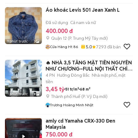
Áo khoác Levis 501 Jean Xanh L
Đã sử dụng
Cả nam và nữ
400.000 đ
Quận 12
(
P. Trung Mỹ Tây
mới)
1 phút trước
3
5.0
7293
đã bán
Cửa Hàng Ht 86
🔥 NHÀ 3,5 TẦNG MẶT TIỀN NGUYỄN
NHƯ CHƯƠNG–FULL NỘI THẤT CHỈ
3,450 TỶ -
4 PN
Hướng Đông Bắc
Nhà mặt phố, mặt
tiền
3,45 tỷ
51 tr/m²
68 m²
1 phút trước
9
Thành phố Huế
(
P. Vỹ Dạ
mới)
Trương Hoàng Minh Nhật
amly cd Yamaha CRX-330 Đen
Malaysia
750.000 đ