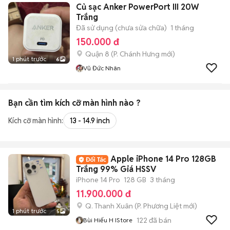
Củ sạc Anker PowerPort III 20W
Trắng
Đã sử dụng (chưa sửa chữa)
1 tháng
150.000 đ
Quận 8
(
P. Chánh Hưng
mới)
1 phút trước
6
Vũ Đức Nhân
Bạn cần tìm
kích cỡ màn hình
nào ?
Kích cỡ màn hình:
13 - 14.9 inch
Apple iPhone 14 Pro 128GB
Trắng 99% Giá HSSV
iPhone 14 Pro
128 GB
3 tháng
11.900.000 đ
Q. Thanh Xuân
(
P. Phương Liệt
mới)
1 phút trước
5
122
đã bán
Bùi Hiếu H IStore