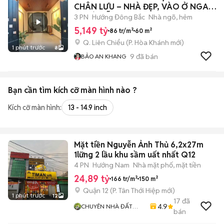
CHÂN LƯU – NHÀ ĐẸP, VÀO Ở NGAY,
TP ĐÀ NẴNG
3 PN
Hướng Đông Bắc
Nhà ngõ, hẻm
5,149 tỷ
86 tr/m²
60 m²
Q. Liên Chiểu
(
P. Hòa Khánh
mới)
1 phút trước
8
9
đã bán
BẢO AN KHANG
Bạn cần tìm
kích cỡ màn hình
nào ?
Kích cỡ màn hình:
13 - 14.9 inch
Mặt tiền Nguyễn Ảnh Thủ 6,2x27m
1lững 2 lầu khu sầm uất nhất Q12
4 PN
Hướng Nam
Nhà mặt phố, mặt tiền
24,89 tỷ
166 tr/m²
150 m²
Quận 12
(
P. Tân Thới Hiệp
mới)
1 phút trước
12
17
đã
4.9
CHUYÊN NHÀ ĐẤT
bán
QUẬN 12