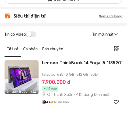
Siêu thị điện tử
Xem Cửa hàng
Tin có video
Tin mới nhất
Tất cả
Cá nhân
Bán chuyên
Lenovo ThinkBook 14 Yoga i5-1135G7
Intel Core i5
8 GB
512 GB
SSD
7.900.000 đ
Rẻ hơn
3 ngày trước
5
Q. Thanh Xuân
(
P. Khương Đình
mới)
4.4
16
đã bán