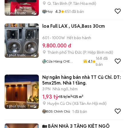
Q. Tân Bình
(
P. Tân Hòa
mới)
4.3
451
đã bán
Huy
1 phút trước
4
loa Full LAX , USA,Bass 30cm
601 - 1000W
Hết bảo hành
9.800.000 đ
Thành phố Thủ Đức
(
P. Hiệp Bình
mới)
1 phút trước
6
168
đã
4.1
Cửa Hàng CHE
bán
NGUYEN
Nợ ngân hàng bán nhà TT Củ Chi. DT:
5mx25m. Nhà 1 tầng.
3 PN
Nhà ngõ, hẻm
1,93 tỷ
15 tr/m²
125 m²
Huyện Củ Chi
(
Xã Tân An Hội
mới)
1 phút trước
10
1
đã bán
BDS Chính Chủ
🏡 BÁN NHÀ 3 TẦNG KIỆT NGÔ