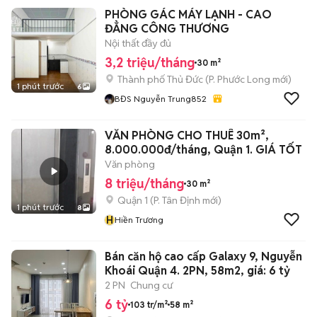
PHÒNG GÁC MÁY LẠNH - CAO
ĐẲNG CÔNG THƯƠNG
Nội thất đầy đủ
3,2 triệu/tháng
30 m²
Thành phố Thủ Đức
(
P. Phước Long
mới)
1 phút trước
6
BĐS Nguyễn Trung852
VĂN PHÒNG CHO THUÊ 30m²,
8.000.000đ/tháng, Quận 1. GIÁ TỐT
Văn phòng
8 triệu/tháng
30 m²
Quận 1
(
P. Tân Định
mới)
1 phút trước
8
H
Hiền Trương
Bán căn hộ cao cấp Galaxy 9, Nguyễn
Khoái Quận 4. 2PN, 58m2, giá: 6 tỷ
2 PN
Chung cư
6 tỷ
103 tr/m²
58 m²