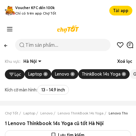
Voucher KFC đến 100k
Tải app
Chỉ có trên app Chợ Tốt
Khu vực:
Hà Nội
Xoá lọc
Laptop
Lenovo
ThinkBook 14s Yoga
G
Lọc
Kích cỡ màn hình:
13 - 14.9 inch
Chợ Tốt
Laptop
Lenovo
Lenovo ThinkBook 14s Yoga
Lenovo ThinkBoo
1 Lenovo Thinkbook 14s Yoga cũ tốt Hà Nội
Lưu tìm kiếm