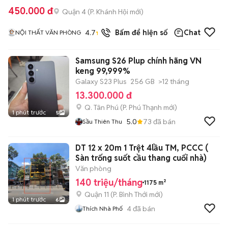
450.000 đ
Quận 4
(
P. Khánh Hội
mới)
4.7
34
đã bán
Bấm để hiện số
Chat
NỘI THẤT VĂN PHÒNG
Samsung S26 Plup chính hãng VN
keng 99,999%
Galaxy S23 Plus
256 GB
>12 tháng
13.300.000 đ
Q. Tân Phú
(
P. Phú Thạnh
mới)
1 phút trước
5
5.0
73
đã bán
Sầu Thiên Thu
DT 12 x 20m 1 Trệt 4lầu TM, PCCC (
Sàn trống suốt cầu thang cuối nhà)
Văn phòng
140 triệu/tháng
1175 m²
Quận 11
(
P. Bình Thới
mới)
1 phút trước
6
4
đã bán
Thích Nhà Phố