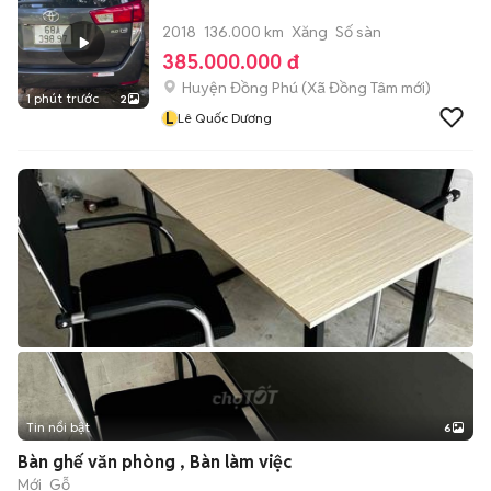
2018
136.000 km
Xăng
Số sàn
385.000.000 đ
Huyện Đồng Phú
(
Xã Đồng Tâm
mới)
1 phút trước
2
L
Lê Quốc Dương
Tin nổi bật
6
+
2
Bàn ghế văn phòng , Bàn làm việc
Mới
Gỗ