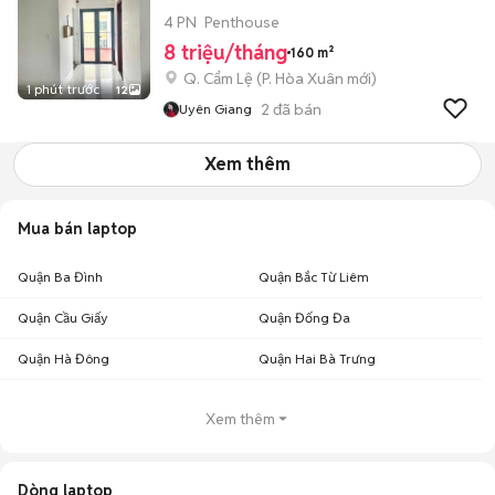
4 PN
Penthouse
8 triệu/tháng
160 m²
Q. Cẩm Lệ
(
P. Hòa Xuân
mới)
1 phút trước
12
2
đã bán
Uyên Giang
Xem thêm
Mua bán laptop
Quận Ba Đình
Quận Bắc Từ Liêm
Quận Cầu Giấy
Quận Đống Đa
Quận Hà Đông
Quận Hai Bà Trưng
Xem thêm
Dòng laptop