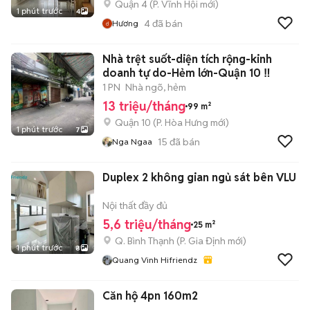
Quận 4
(
P. Vĩnh Hội
mới)
1 phút trước
4
4
đã bán
Hương
Nhà trệt suốt-diện tích rộng-kinh
doanh tự do-Hẻm lớn-Quận 10 ‼️
1 PN
Nhà ngõ, hẻm
13 triệu/tháng
99 m²
Quận 10
(
P. Hòa Hưng
mới)
1 phút trước
7
15
đã bán
Nga Ngaa
Duplex 2 không gian ngủ sát bên VLU
Nội thất đầy đủ
5,6 triệu/tháng
25 m²
Q. Bình Thạnh
(
P. Gia Định
mới)
1 phút trước
8
Quang Vinh Hifriendz
Căn hộ 4pn 160m2