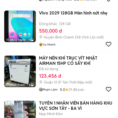
Vivo 2029 128GB Màn hình nứt nhẹ
Dòng khác
128 GB
550.000 đ
Huyện Bình Chánh
(
Xã Vĩnh Lộc
mới)
15 phút trước
1
v
Vu Manh
MÁY NÉN KHÍ TRỤC VÍT NHẬT
AIRMAN 15HP CÓ SẤY KHÍ
Đã sử dụng
123.456 đ
Quận 12
(
P. Tân Thới Hiệp
mới)
17 phút trước
6
5.0
31
đã bán
Phạm Lâm
TUYỂN 1 NHÂN VIÊN BÁN HÀNG KHU
VỰC SƠN TÂY - BA VÌ
Npp Minh Kiên