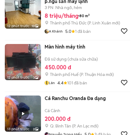
p.ngủ sẵn máy lạnh
3 PN
Nhà ngõ, hẻm
8 triệu/tháng
80 m²
Thành phố Thủ Đức
(
P. Linh Xuân
mới)
12 phút trước
10
5.0
1
đã bán
A Khánh
Màn hình máy tính
Đã sử dụng (chưa sửa chữa)
450.000 đ
Thành phố Huế
(
P. Thuận Hóa
mới)
12 phút trước
3
l
4.4
101
đã bán
Lân
Cá Ranchu Oranda Đa dạng
Cá Cảnh
200.000 đ
Q. Bình Tân
(
P. An Lạc
mới)
13 phút trước
2
5.0
3
đã bán
Nguyễn Trọng Hiếu