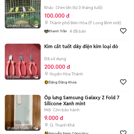
Khác
Chim lớn (từ 3 tháng tuổi)
100.000 đ
Thành phố Biên Hòa
(
P. Long Bình
mới)
20 phút trước
1
4
đã bán
Khanh Trần
Kìm cắt tuốt dây điện kim loại đỏ
Đã sử dụng
200.000 đ
Huyện Hòa Thành
20 phút trước
1
Đ
Đặng Đăng Khoa
Ốp lưng Samsung Galaxy Z Fold 7
Silicone Xanh mint
Mới
Còn bảo hành
9.000 đ
Q. Thanh Khê
21 phút trước
3
N
Nguyễn Nam Công Huy