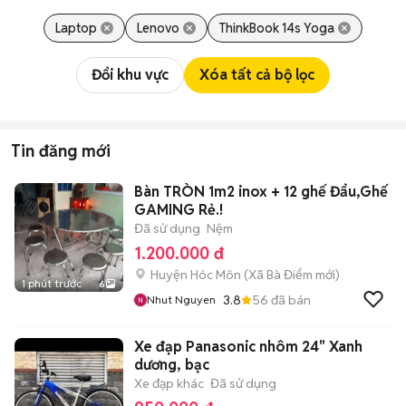
Laptop
Lenovo
ThinkBook 14s Yoga
Đổi khu vực
Xóa tất cả bộ lọc
Tin đăng mới
Bàn TRÒN 1m2 inox + 12 ghế Đẩu,Ghế
GAMING Rẻ.!
Đã sử dụng
Nệm
1.200.000 đ
Huyện Hóc Môn
(
Xã Bà Điểm
mới)
1 phút trước
6
3.8
56
đã bán
Nhut Nguyen
Xe đạp Panasonic nhôm 24" Xanh
dương, bạc
Xe đạp khác
Đã sử dụng