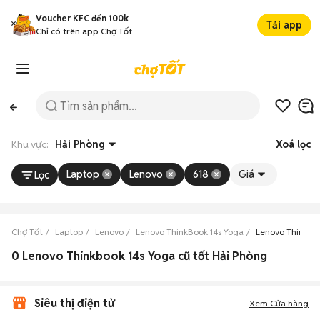
Voucher KFC đến 100k
Tải app
Chỉ có trên app Chợ Tốt
Khu vực:
Hải Phòng
Xoá lọc
Laptop
Lenovo
618
Giá
Lọc
Chợ Tốt
Laptop
Lenovo
Lenovo ThinkBook 14s Yoga
Lenovo ThinkBoo
0 Lenovo Thinkbook 14s Yoga cũ tốt Hải Phòng
Siêu thị điện tử
Xem Cửa hàng