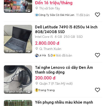
Đến 16 triệu/tháng
Thị xã Sơn Tây
17 phút trước
6
11
đã bán
Công Ty Sữa Cô Gái Hà Lan
Dell Latitude 7490 i5 8250u 14 inch
8GB/240GB SSD
Intel Core i5
8 GB
250 GB
SSD
2.800.000 đ
Q. Thanh Xuân
18 phút trước
4
5.0
166
đã bán
Lê Hà
Tai nghe Lenovo có dây Đen Âm
thanh sống động
200.000 đ
Quận 7
(
P. Tân Mỹ
mới)
T
Trang Trang
19 phút trước
5
Yến phụng nhiều màu khỏe mạnh