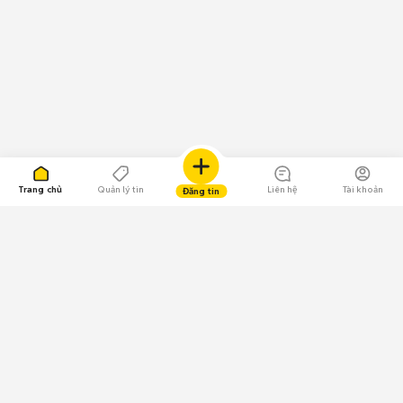
Trang chủ
Quản lý tin
Liên hệ
Tài khoản
Đăng tin
109.000 Bình chọn
Tải ứng dụng Chợ Tốt
Về Chợ Tốt
Quy chế sàn
Chính sách bảo mật
Giải quyết tranh chấp