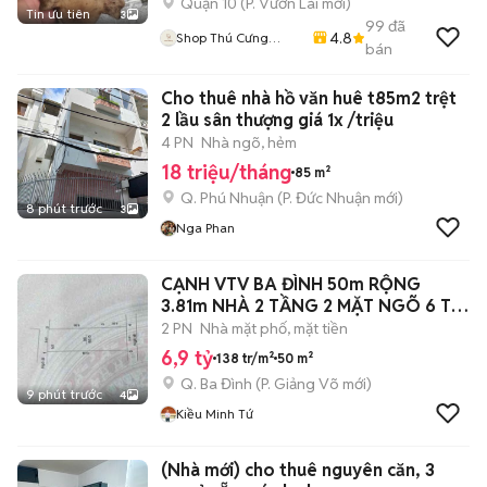
Quận 10
(
P. Vườn Lài
mới)
Tin ưu tiên
3
99
đã
4.8
Shop Thú Cưng
bán
PenTa
Cho thuê nhà hồ văn huê t85m2 trệt
2 lầu sân thượng giá 1x /triệu
4 PN
Nhà ngõ, hẻm
18 triệu/tháng
85 m²
Q. Phú Nhuận
(
P. Đức Nhuận
mới)
8 phút trước
3
Nga Phan
CẠNH VTV BA ĐÌNH 50m RỘNG
3.81m NHÀ 2 TẦNG 2 MẶT NGÕ 6 Ty
9
2 PN
Nhà mặt phố, mặt tiền
6,9 tỷ
138 tr/m²
50 m²
Q. Ba Đình
(
P. Giảng Võ
mới)
9 phút trước
4
Kiều Minh Tứ
(Nhà mới) cho thuê nguyên căn, 3