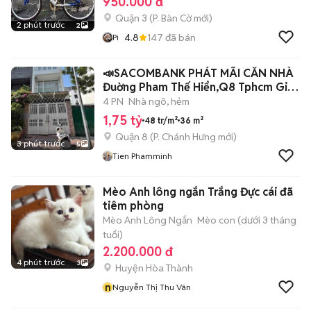
950.000 đ
Quận 3
(
P. Bàn Cờ
mới)
2 phút trước
2
4.8
147
đã bán
Pi
📣SACOMBANK PHÁT MÃI CĂN NHÀ
Đuờng Pham Thế Hiển,Q8 Tphcm Giá
1tỷ750
4 PN
Nhà ngõ, hẻm
1,75 tỷ
48 tr/m²
36 m²
Quận 8
(
P. Chánh Hưng
mới)
3 phút trước
5
Tien Phamminh
Mèo Anh lông ngắn Trắng Đực cái đã
tiêm phòng
Mèo Anh Lông Ngắn
Mèo con (dưới 3 tháng
tuổi)
2.200.000 đ
4 phút trước
3
Huyện Hòa Thành
n
Nguyễn Thị Thu Vân