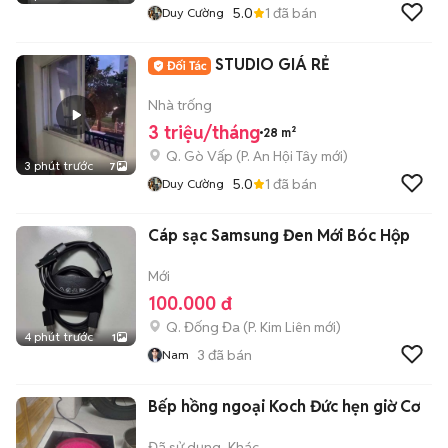
5.0
1
đã bán
Duy Cường
STUDIO GIÁ RẺ
Nhà trống
3 triệu/tháng
28 m²
Q. Gò Vấp
(
P. An Hội Tây
mới)
3 phút trước
7
5.0
1
đã bán
Duy Cường
Cáp sạc Samsung Đen Mới Bóc Hộp
Mới
100.000 đ
Q. Đống Đa
(
P. Kim Liên
mới)
4 phút trước
1
3
đã bán
Nam
Bếp hồng ngoại Koch Đức hẹn giờ Cơ
Đã sử dụng
Khác