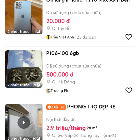
Đã sử dụng (chưa sửa chữa)
20.000 đ
Q. Tây Hồ
2 phút trước
1
T
23
đã bán
Trần Việt Anh
P106-100 6gb
Đã sử dụng (chưa sửa chữa)
500.000 đ
Q. Hà Đông
2 phút trước
2
Truong Ph
PHÒNG TRỌ ĐẸP RẺ
Nội thất đầy đủ
2,9 triệu/tháng
28 m²
Q. Gò Vấp
(
P. Thông Tây Hội
mới)
3 phút trước
10