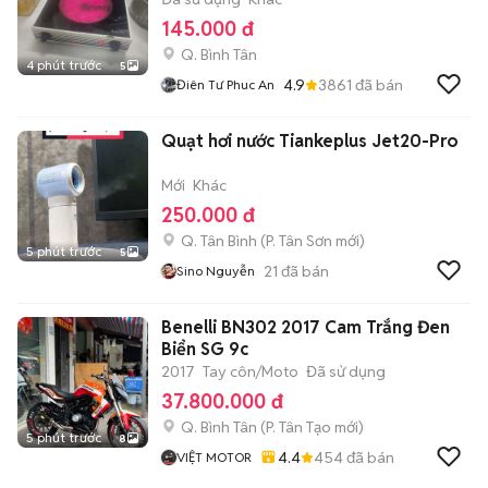
145.000 đ
Q. Bình Tân
4 phút trước
5
4.9
3861
đã bán
Điên Tư Phuc An
Quạt hơi nước Tiankeplus Jet20-Pro
Mới
Khác
250.000 đ
Q. Tân Bình
(
P. Tân Sơn
mới)
5 phút trước
5
21
đã bán
Sino Nguyễn
Benelli BN302 2017 Cam Trắng Đen
Biển SG 9c
2017
Tay côn/Moto
Đã sử dụng
37.800.000 đ
Q. Bình Tân
(
P. Tân Tạo
mới)
5 phút trước
8
4.4
454
đã bán
VIỆT MOTOR