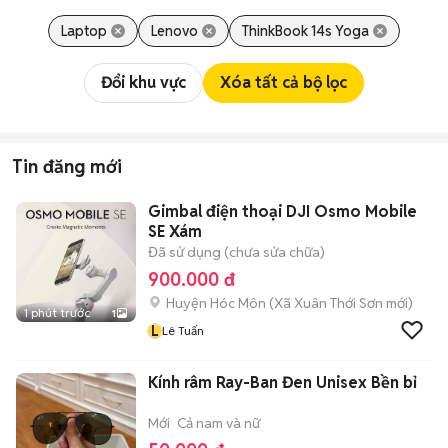
Laptop
Lenovo
ThinkBook 14s Yoga
Đổi khu vực
Xóa tất cả bộ lọc
Tin đăng mới
Gimbal điện thoại DJI Osmo Mobile
SE Xám
Đã sử dụng (chưa sửa chữa)
900.000 đ
Huyện Hóc Môn
(
Xã Xuân Thới Sơn
mới)
1 phút trước
1
L
Lê Tuấn
Kính râm Ray-Ban Đen Unisex Bền bỉ
Mới
Cả nam và nữ