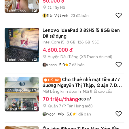
50.000 đ
Q. Tây Hồ
1 phút trước
2
T
23
đã bán
Trần Việt Anh
Lenovo IdeaPad 3 82HS i5 8GB Đen
Đã sử dụng
Intel Core i5
8 GB
128 GB
SSD
4.600.000 đ
Huyện Dầu Tiếng
(
Xã Thanh An
mới)
1 phút trước
6
5.0
7
đã bán
Thanh
Cho thuê nhà mặt tiền 477
đường Nguyễn Thị Thập, Quận 7. DT:
10x30m
Mặt bằng kinh doanh
Nội thất cao cấp
70 triệu/tháng
300 m²
Quận 7
(
P. Tân Hưng
mới)
2 phút trước
4
5.0
1
đã bán
Ngọc Thúy
Ốp lưng iPhone 11 Pro Max Xám Bền