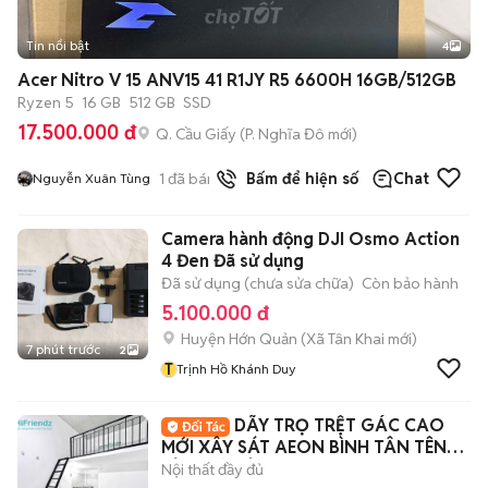
Tin nổi bật
4
Acer Nitro V 15 ANV15 41 R1JY R5 6600H 16GB/512GB
Ryzen 5
16 GB
512 GB
SSD
17.500.000 đ
Q. Cầu Giấy
(
P. Nghĩa Đô
mới)
1
đã bán
Bấm để hiện số
Chat
Nguyễn Xuân Tùng
Camera hành động DJI Osmo Action
4 Đen Đã sử dụng
Đã sử dụng (chưa sửa chữa)
Còn bảo hành
5.100.000 đ
Huyện Hớn Quản
(
Xã Tân Khai
mới)
7 phút trước
2
T
Trịnh Hồ Khánh Duy
DÃY TRỌ TRỆT GÁC CAO
MỚI XÂY SÁT AEON BÌNH TÂN TÊN
LỬA MỚI TỈNH LỘ 10
Nội thất đầy đủ