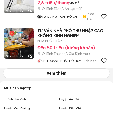
2,6 triệu/tháng
30 m²
Q. Bình Tân
(
P. An Lạc
mới)
9 phút trước
5
7
đã
A LÝ LIVING _ CĂN HỘ CHO
bán
THUÊ TP.HCM - PHÒNG TRỌ
- MBKD - KIOT - CHDV -
TƯ VẤN NHÀ PHỐ THU NHẬP CAO -
CHUNG CƯ - NHÀ Ở
KHÔNG KINH NGHIỆM
NHÀ PHỐ KHẮP SG
Đến 50 triệu (lương khoán)
Q. Bình Thạnh
(
P. Gia Định
mới)
9 phút trước
6
1
đã bán
KINH DOANH NHÀ PHỐ HCM
Xem thêm
Mua bán laptop
Thành phố Vinh
Huyện Anh Sơn
Huyện Con Cuông
Huyện Diễn Châu