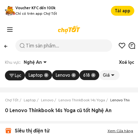
Voucher KFC đến 100k
Tải app
Chỉ có trên app Chợ Tốt
Khu vực:
Nghệ An
Xoá lọc
Laptop
Lenovo
618
Giá
Lọc
Chợ Tốt
Laptop
Lenovo
Lenovo ThinkBook 14s Yoga
Lenovo ThinkBo
0 Lenovo Thinkbook 14s Yoga cũ tốt Nghệ An
Siêu thị điện tử
Xem Cửa hàng