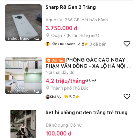
Sharp R8 Gen 2 Trắng
Aquos V
256 GB
Hết bảo hành
3.750.000 đ
Quận 7
(
P. Tân Hưng
mới)
6 phút trước
4
T
4.8
13
đã bán
Trần Hải Thanh
PHÒNG GÁC CAO NGAY
PHẠM VĂN ĐỒNG - XA LỘ HÀ NỘI -
ĐẠI HỌC KIẾN TRÚC
Nội thất đầy đủ
4,2 triệu/tháng
35 m²
Thành phố Thủ Đức
7 phút trước
5
5.0
Khả Vy
Set bí phồng nữ đen trắng trẻ trung
Đã sử dụng
Đồ nữ
100.000 đ