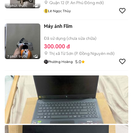
Quận 12
(
P. An Phú Đông
mới)
7 phút trước
3
l
Lê Ngọc Thùy
Máy ảnh Flim
Đã sử dụng (chưa sửa chữa)
300.000 đ
Thị xã Từ Sơn
(
P. Đồng Nguyên
mới)
7 phút trước
1
5.0
Phương Hoàng