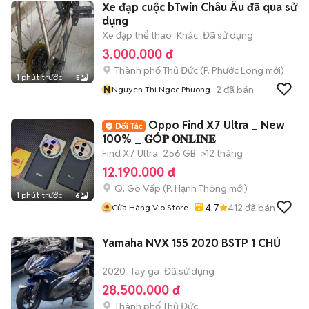
Xe đạp cuộc bTwin Châu Âu đã qua sử
dụng
Xe đạp thể thao
Khác
Đã sử dụng
3.000.000 đ
Thành phố Thủ Đức
(
P. Phước Long
mới)
1 phút trước
5
N
2
đã bán
Nguyen Thi Ngoc Phuong
Oppo Find X7 Ultra _ New
100% _ 𝐆Ó𝐏 𝐎𝐍𝐋𝐈𝐍𝐄
Find X7 Ultra
256 GB
>12 tháng
12.190.000 đ
Q. Gò Vấp
(
P. Hạnh Thông
mới)
1 phút trước
6
4.7
412
đã bán
Cửa Hàng Vio Store
Yamaha NVX 155 2020 BSTP 1 CHỦ
2020
Tay ga
Đã sử dụng
28.500.000 đ
Thành phố Thủ Đức