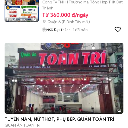
Công Ty TNHH Thương Mại Tổng Hợp THK Đạt
Thành
Từ 360.000 đ/ngày
1 phút trước
1
Quận 6
(
P. Bình Tây
mới)
1
đã bán
HKD Đạt Thành
Tin nổi bật
1
TUYỂN NAM, NỮ THỚT, PHỤ BẾP, QUÁN TOÀN TRÍ
QUÁN ĂN TOÀN TRÍ