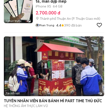
tế, màn dợp mép
iPhone XS
64 GB
2.700.000 đ
Thành phố Thuận An
(
P. Thuận Giao
mới)
1 phút trước
4
4.4
390
đã bán
Phan Trung
Tin nổi bật
1
TUYỂN NHÂN VIÊN BÁN BÁNH MÌ PART TIME THỦ ĐỨC
HỆ THỐNG ẨM THỰC LÂM VŨ