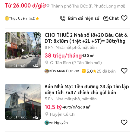
Từ 26.000 đ/giờ
Thành phố Thủ Đức
(
P. Phước Long
mới)
T
5.0
Bấm để hiện số
Chat
Thục Uyên
CHO THUÊ 2 Nhà số 18+20 Bàu Cát 6.
DT: 8x18m ( trệt +2L +ST)= 38tr/thg
8 PN
Nhà mặt phố, mặt tiền
38 triệu/tháng
130 m²
Q. Tân Bình
(
P. Tân Bình
mới)
1 phút trước
5
5.0
25
đã bán
BĐS Minh Đức538
Bán Nhà Mặt tiền đường 23 ấp tân lập
diện tích 7x37 chính chủ gửi bán
5 PN
Nhà mặt phố, mặt tiền
10,5 tỷ
40 tr/m²
260 m²
Huyện Củ Chi
1 phút trước
6
An Nguyễn