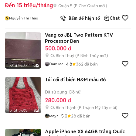
Đến 15 triệu/tháng
Quận 5
(
P. Chợ Quán
mới)
N
Bấm để hiện số
Chat
Nguyễn Thị Thảo
Vang cơ JBL Two Pattern KTV
Processor Đen
500.000 đ
Q. Bình Thuỷ
(
P. Bình Thủy
mới)
4.8
362
đã bán
Đam Mê
1 phút trước
5
Túi cối đi biển H&M màu đỏ
Đã sử dụng
Đồ nữ
280.000 đ
Q. Bình Thạnh
(
P. Thạnh Mỹ Tây
mới)
1 phút trước
3
5.0
28
đã bán
Maya
Apple iPhone XS 64GB trắng Quốc