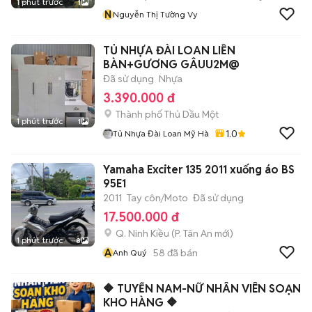
1 phút trước
1
N
Nguyễn Thị Tường Vy
TỦ NHỰA ĐÀI LOAN LIỀN
BÀN+GƯƠNG GÂUU2M@
Đã sử dụng
Nhựa
3.390.000 đ
Thành phố Thủ Dầu Một
1 phút trước
1
1.0
Tủ Nhựa Đài Loan Mỹ Hà
Yamaha Exciter 135 2011 xuống áo BS
95E1
2011
Tay côn/Moto
Đã sử dụng
17.500.000 đ
Q. Ninh Kiều
(
P. Tân An
mới)
1 phút trước
8
A
58
đã bán
Anh Quý
🔶 TUYỂN NAM-NỮ NHÂN VIÊN SOẠN
KHO HÀNG 🔶