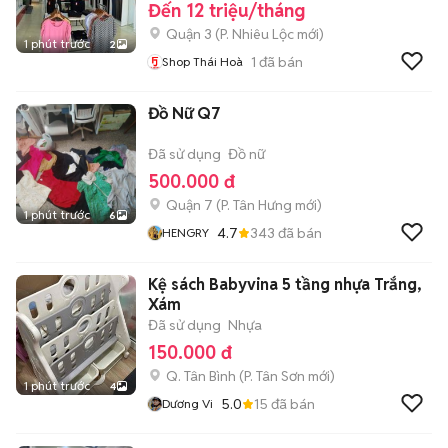
Đến 12 triệu/tháng
Quận 3
(
P. Nhiêu Lộc
mới)
1 phút trước
2
1
đã bán
Shop Thái Hoà
Đồ Nữ Q7
Đã sử dụng
Đồ nữ
500.000 đ
Quận 7
(
P. Tân Hưng
mới)
1 phút trước
6
4.7
343
đã bán
HENGRY
Kệ sách Babyvina 5 tầng nhựa Trắng,
Xám
Đã sử dụng
Nhựa
150.000 đ
Q. Tân Bình
(
P. Tân Sơn
mới)
1 phút trước
4
5.0
15
đã bán
Dương Vi