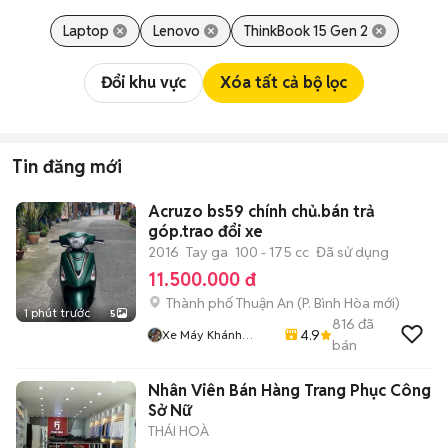
Laptop
Lenovo
ThinkBook 15 Gen 2
Đổi khu vực
Xóa tất cả bộ lọc
Tin đăng mới
Acruzo bs59 chính chủ.bán trả
góp.trao đổi xe
2016
Tay ga
100 - 175 cc
Đã sử dụng
11.500.000 đ
Thành phố Thuận An
(
P. Bình Hòa
mới)
1 phút trước
5
816
đã
4.9
Xe Máy Khánh
bán
Dương
Nhân Viên Bán Hàng Trang Phục Công
Sở Nữ
THÁI HOÀ