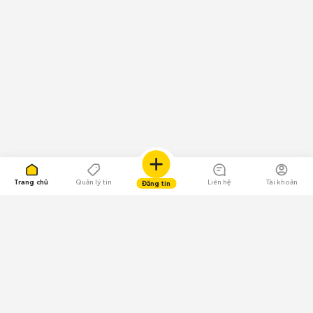
Trang chủ
Quản lý tin
Liên hệ
Tài khoản
Đăng tin
109.000 Bình chọn
Tải ứng dụng Chợ Tốt