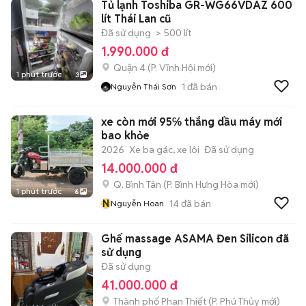
Tủ lạnh Toshiba GR-WG66VDAZ 600
lít Thái Lan cũ
Đã sử dụng
> 500 lít
1.990.000 đ
Quận 4
(
P. Vĩnh Hội
mới)
1 phút trước
3
1
đã bán
Nguyễn Thái Sơn
xe còn mới 95℅ thắng dầu máy mới
bao khỏe
2026
Xe ba gác, xe lôi
Đã sử dụng
14.000.000 đ
Q. Bình Tân
(
P. Bình Hưng Hòa
mới)
1 phút trước
6
N
14
đã bán
Nguyễn Hoan
Ghế massage ASAMA Đen Silicon đã
sử dụng
Đã sử dụng
41.000.000 đ
Thành phố Phan Thiết
(
P. Phú Thủy
mới)