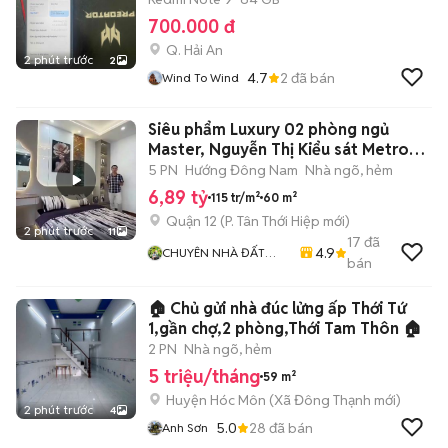
700.000 đ
Q. Hải An
2 phút trước
2
4.7
2
đã bán
Wind To Wind
Siêu phẩm Luxury 02 phòng ngủ
Master, Nguyễn Thị Kiểu sát Metro
Gò vấp
5 PN
Hướng Đông Nam
Nhà ngõ, hẻm
6,89 tỷ
115 tr/m²
60 m²
Quận 12
(
P. Tân Thới Hiệp
mới)
2 phút trước
11
17
đã
4.9
CHUYÊN NHÀ ĐẤT
bán
QUẬN 12
🏠 Chủ gửi nhà đúc lửng ấp Thới Tứ
1,gần chợ,2 phòng,Thới Tam Thôn 🏠
2 PN
Nhà ngõ, hẻm
5 triệu/tháng
59 m²
Huyện Hóc Môn
(
Xã Đông Thạnh
mới)
2 phút trước
4
5.0
28
đã bán
Anh Sơn