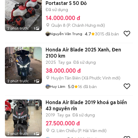
Portastar S 50 Đỏ
Đã sử dụng
14.000.000 đ
Quận 8
(
P. Chánh Hưng
mới)
2 phút trước
5
4.7
3015
đã bán
Nguyễn Văn Trung
Honda Air Blade 2025 Xanh, Đen
2100 km
2025
Tay ga
Đã sử dụng
38.000.000 đ
Huyện Tân Biên
(
Xã Phước Vinh
mới)
2 phút trước
7
5.0
16
đã bán
Huy Lâm
Honda Air Blade 2019 khoá ga biển
43 nguyên rin
2019
Tay ga
Đã sử dụng
27.500.000 đ
Q. Liên Chiểu
(
P. Hải Vân
mới)
2 phút trước
6