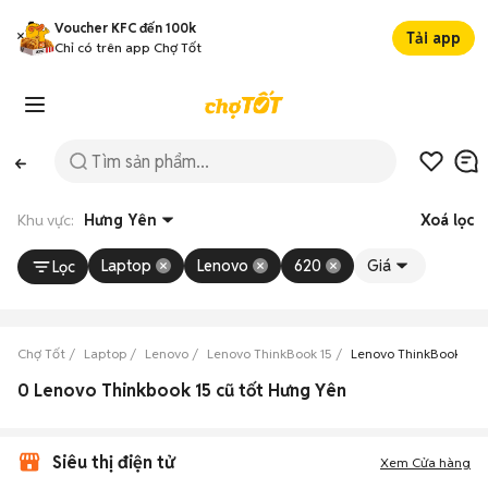
Voucher KFC đến 100k
Tải app
Chỉ có trên app Chợ Tốt
Khu vực:
Hưng Yên
Xoá lọc
Laptop
Lenovo
620
Giá
Lọc
Chợ Tốt
Laptop
Lenovo
Lenovo ThinkBook 15
Lenovo ThinkBook 15 
0 Lenovo Thinkbook 15 cũ tốt Hưng Yên
Siêu thị điện tử
Xem Cửa hàng