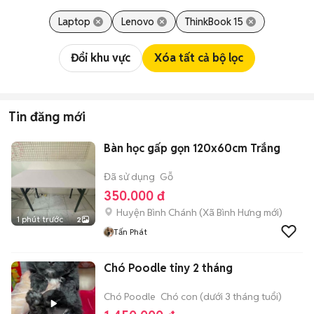
Laptop
Lenovo
ThinkBook 15
Đổi khu vực
Xóa tất cả bộ lọc
Tin đăng mới
Bàn học gấp gọn 120x60cm Trắng
Đã sử dụng
Gỗ
350.000 đ
Huyện Bình Chánh
(
Xã Bình Hưng
mới)
1 phút trước
2
Tấn Phát
Chó Poodle tiny 2 tháng
Chó Poodle
Chó con (dưới 3 tháng tuổi)