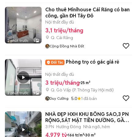
Cho thuê Minihouse Cái Răng có ban
công, gần ĐH Tây Đô
Nội thất đầy đủ
3,1 triệu/tháng
Q. Cái Răng
2 phút trước
5
Cộng Đồng Nhà Đất
Phòng trọ có gác giá rẻ
Nội thất đầy đủ
3 triệu/tháng
25 m²
Q. Gò Vấp
(
P. Thông Tây Hội
mới)
2 phút trước
9
5.0
1
đã bán
Duy Cường
NHÀ ĐẸP HXH KHU BÔNG SAO,3 PN
RỘNG,SÁT MẶT TIỀN ĐƯỜNG, GẦN
CÔNG VIÊN
3 PN
Hướng Đông
Nhà ngõ, hẻm
4,979 tỷ
166 tr/m²
30 m²