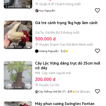
Quận 8
(
P. Chánh Hưng
mới)
2 phút trước
9
Huy Nguyễn
Gà tre cảnh trạng 1kg hợp làm cảnh
Gà Ta
Gà lớn (từ 3 tháng tuổi)
500.000 đ
Huyện Thanh Oai
(
Xã Bình Minh
mới)
2 phút trước
1
5.0
Hoàng Nguyễn
Cây Lộc Vừng dáng trực đỏ 25cm mới
vô dây
Mới
Cây cảnh ngoài trời
200.000 đ
Huyện Củ Chi
2 phút trước
1
4.9
34
đã bán
Cây Kiểng Giá Rẻ LT1
Máy phun sương Swingtec Fontan