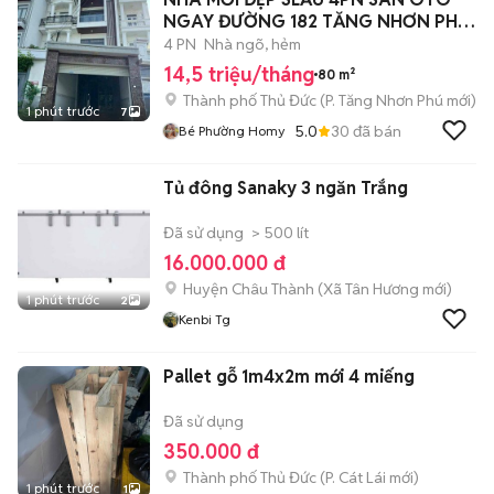
NGAY ĐƯỜNG 182 TĂNG NHƠN PHÚ
A Q9
4 PN
Nhà ngõ, hẻm
14,5 triệu/tháng
80 m²
Thành phố Thủ Đức
(
P. Tăng Nhơn Phú
mới)
1 phút trước
7
5.0
30
đã bán
Bé Phường Homy
Tủ đông Sanaky 3 ngăn Trắng
Đã sử dụng
> 500 lít
16.000.000 đ
Huyện Châu Thành
(
Xã Tân Hương
mới)
1 phút trước
2
Kenbi Tg
Pallet gỗ 1m4x2m mới 4 miếng
Đã sử dụng
350.000 đ
Thành phố Thủ Đức
(
P. Cát Lái
mới)
1 phút trước
1