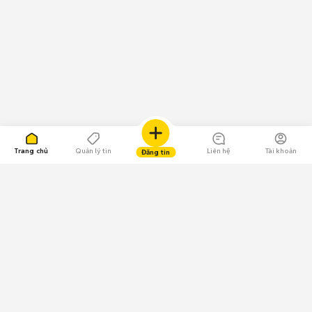
Trang chủ
Quản lý tin
Liên hệ
Tài khoản
Đăng tin
109.000 Bình chọn
Tải ứng dụng Chợ Tốt
Về Chợ Tốt
Quy chế sàn
Chính sách bảo mật
Giải quyết tranh chấp