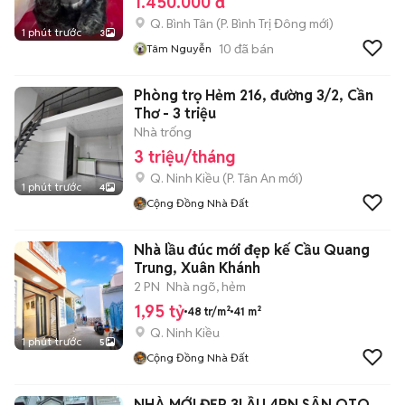
1.450.000 đ
Q. Bình Tân
(
P. Bình Trị Đông
mới)
1 phút trước
3
10
đã bán
Tâm Nguyễn
Phòng trọ Hẻm 216, đường 3/2, Cần
Thơ - 3 triệu
Nhà trống
3 triệu/tháng
Q. Ninh Kiều
(
P. Tân An
mới)
1 phút trước
4
Cộng Đồng Nhà Đất
Nhà lầu đúc mới đẹp kế Cầu Quang
Trung, Xuân Khánh
2 PN
Nhà ngõ, hẻm
1,95 tỷ
48 tr/m²
41 m²
Q. Ninh Kiều
1 phút trước
5
Cộng Đồng Nhà Đất
NHÀ MỚI ĐẸP 3LẦU 4PN SÂN OTO