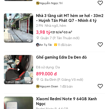
N
Nguyễn Ngọc Trí
Nhà 3 tầng sát MT hẻm xe hơi - 33m2
- Huỳnh Tấn Phát Q7 - Nhỉnh 4 tỷ
2 PN
Nhà ngõ, hẻm
3,98 tỷ
121 tr/m²
33 m²
Quận 7
(
P. Tân Thuận
mới)
1 phút trước
4
11
đã bán
An Tụ Tài
Ghế gaming Edra Da Đen đỏ
Đã sử dụng
Da
899.000 đ
Q. Ba Đình
(
P. Giảng Võ
mới)
1 phút trước
2
N
1
đã bán
Nguyen Doan
Xiaomi Redmi Note 9 64GB Xanh
Ngọc
Redmi Note 9
64 GB