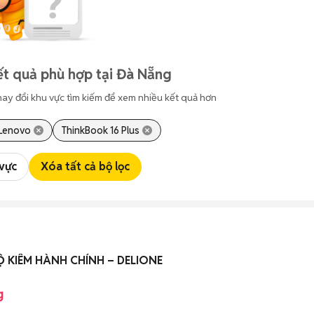
t quả phù hợp tại Đà Nẵng
hay đổi khu vực tìm kiếm để xem nhiều kết quả hơn
Lenovo
ThinkBook 16 Plus
 vực
Xóa tất cả bộ lọc
 KIÊM HÀNH CHÍNH – DELIONE
g