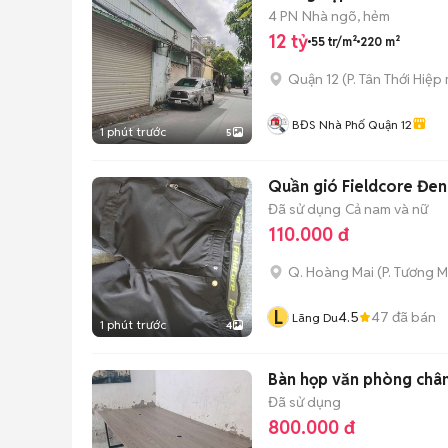
4 PN
Nhà ngõ, hẻm
12 tỷ
55 tr/m²
220 m²
Quận 12
(
P. Tân Thới Hiệp
BĐS Nhà Phố Quận 12
1 phút trước
5
Quần gió Fieldcore Đe
Đã sử dụng
Cả nam và nữ
110.000 đ
Q. Hoàng Mai
(
P. Tương M
L
4.5
47
đã bán
Lãng Du
1 phút trước
4
Bàn họp văn phòng chân
Đã sử dụng
800.000 đ