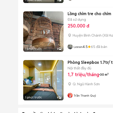
3
Lồng chim tre cho chim
Đã sử dụng
250.000 đ
Huyện Bình Chánh
(
Xã H
4.5
65
đã bán
Leesin
1 phút trước
2
Phòng Sleepbox 1.7tr/ 
Nội thất đầy đủ
1,7 triệu/tháng
30 m²
Q. Ngũ Hành Sơn
Trần Thanh Quý
1 phút trước
9