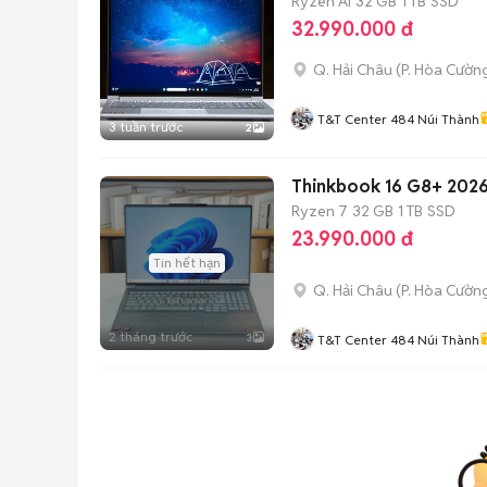
Ryzen AI
32 GB
1 TB
SSD
32.990.000 đ
Q. Hải Châu
(
P. Hòa Cườn
T&T Center 484 Núi Thành
3 tuần trước
2
Thinkbook 16 G8+ 2026
Ryzen 7
32 GB
1 TB
SSD
23.990.000 đ
Tin hết hạn
Q. Hải Châu
(
P. Hòa Cườn
2 tháng trước
3
T&T Center 484 Núi Thành