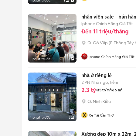
1 phút trước
8
nhân viên sale - bán hà
Iphone Chính Hãng Giá Tốt
Đến 11 triệu/tháng
Q. Gò Vấp
(
P. Thông Tây 
Iphone Chính Hãng Giá Tốt
1 phút trước
3
nhà ở riêng lẻ
2 PN
Nhà ngõ, hẻm
2,3 tỷ
35 tr/m²
66 m²
Q. Ninh Kiều
X
Xe Tải Cần Thơ
1 phút trước
3
Xưởng đẹp 10m x 22m. 