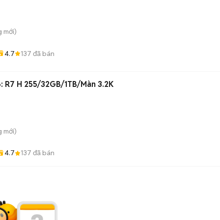
g
mới)
4.7
137
đã bán
: R7 H 255/32GB/1TB/Màn 3.2K
g
mới)
4.7
137
đã bán