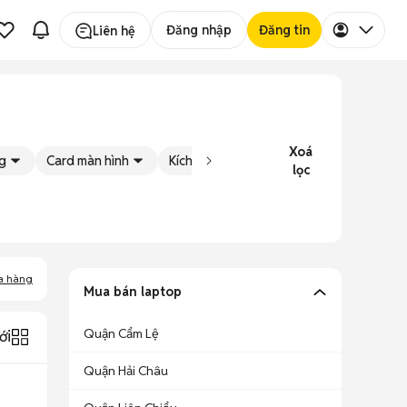
Đăng nhập
Đăng tin
Liên hệ
Xoá
g
Card màn hình
Kích cỡ màn hình
Tình trạng
lọc
a hàng
Mua bán laptop
Quận Cẩm Lệ
ới
Quận Hải Châu