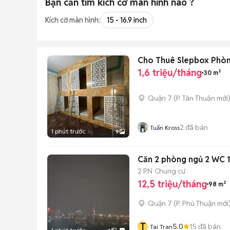
Bạn cần tìm
kích cỡ màn hình
nào ?
Kích cỡ màn hình:
15 - 16.9 inch
Cho Thuê Slepbox Phòng
1,6 triệu/tháng
30 m²
Quận 7
(
P. Tân Thuận
mới
2
đã bán
Tuấn Kross
1 phút trước
9
Căn 2 phòng ngủ 2 WC 1
2 PN
Chung cư
12,5 triệu/tháng
98 m²
Quận 7
(
P. Phú Thuận
mới
T
5.0
15
đã bán
Tai Tran