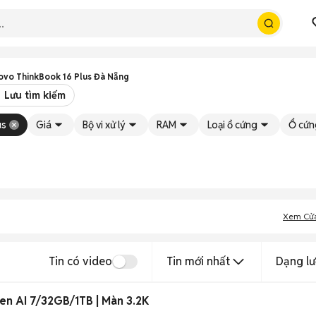
ovo ThinkBook 16 Plus Đà Nẵng
Lưu tìm kiếm
us
Giá
Bộ vi xử lý
RAM
Loại ổ cứng
Ổ cứn
Xem Cử
Tin có video
Tin mới nhất
Dạng lư
en AI 7/32GB/1TB | Màn 3.2K