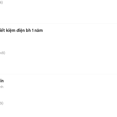
i)
iết kiệm điện bh 1 năm
ới)
in
nh
i)