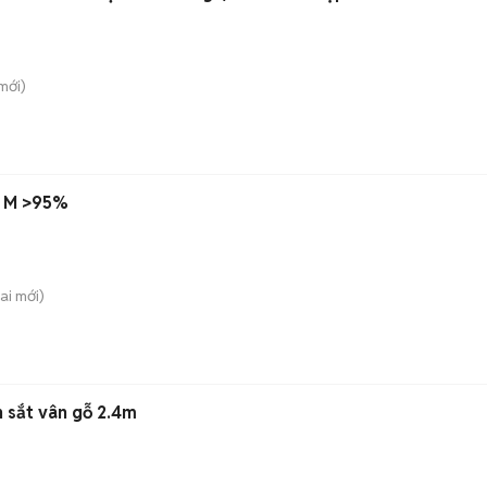
mới)
n M >95%
ai
mới)
 sắt vân gỗ 2.4m