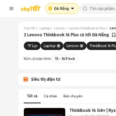
Đà Nẵng
Chợ Tốt
Laptop
Lenovo
Lenovo ThinkBook 16 Plus
Len
2 Lenovo Thinkbook 16 Plus cũ tốt Đà Nẵng
Lọc
Laptop
Lenovo
ThinkBook 16 Pl
Kích cỡ màn hình:
15 - 16.9 inch
Siêu thị điện tử
Tất cả
Cá nhân
Bán chuyên
ThinkBook 16 G8+ | Ryz