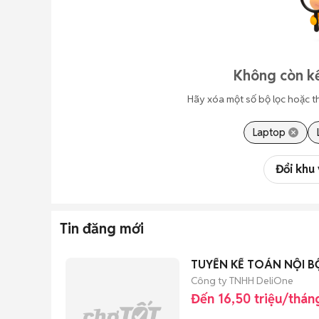
Không còn kế
Hãy xóa một số bộ lọc hoặc t
Laptop
Đổi khu
Tin đăng mới
TUYỂN KẾ TOÁN NỘI BỘ
Công ty TNHH DeliOne
Đến 16,50 triệu/thán