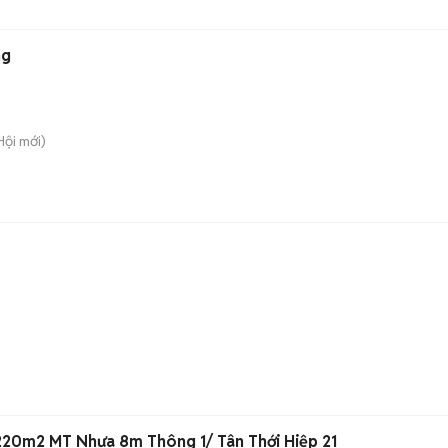
ng
Hội
mới)
220m2 MT Nhựa 8m Thông 1/ Tân Thới Hiệp 21