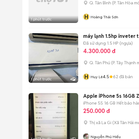
Q. Tân Bình
(
P. Tân Hòa
mớ
H
Hoàng Thái Sơn
1 phút trước
máy lạnh 1.5hp inveter t
Đã sử dụng
1.5 HP (ngựa)
4.300.000 đ
Q. Tân Phú
(
P. Tây Thạnh
m
H
4.5
62
đã bán
Huy Lê
1 phút trước
4
Apple iPhone 5s 16GB Z
iPhone 5S
16 GB
Hết bảo hà
250.000 đ
Thị xã La Gi
(
Xã Tân Hải
mớ
Nguyễn Phú Hiếu
1 phút trước