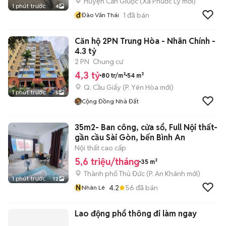
Huyện Cần Giuộc
(
Xã Phước Lý
mới)
1 phút trước
4
đ
1
đã bán
Đào Văn Thái
Căn hộ 2PN Trung Hòa - Nhân Chính -
4.3 tỷ
2 PN
Chung cư
4,3 tỷ
80 tr/m²
54 m²
Q. Cầu Giấy
(
P. Yên Hòa
mới)
1 phút trước
5
Cộng Đồng Nhà Đất
35m2- Ban công, cửa sổ, Full Nội thất-
gần cầu Sài Gòn, bến Bình An
Nội thất cao cấp
5,6 triệu/tháng
35 m²
Thành phố Thủ Đức
(
P. An Khánh
mới)
1 phút trước
12
N
4.2
56
đã bán
Nhân Lê
Lao động phổ thông đi làm ngay