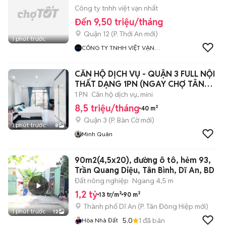
Công ty tnhh việt vạn nhất
Đến 9,50 triệu/tháng
Quận 12
(
P. Thới An
mới)
1 phút trước
CÔNG TY TNHH VIỆT VẠN
NHẤT
CĂN HỘ DỊCH VỤ - QUẬN 3 FULL NỘI
THẤT DẠNG 1PN (NGAY CHỢ TÂN
ĐỊNH)
1 PN
Căn hộ dịch vụ, mini
8,5 triệu/tháng
40 m²
Quận 3
(
P. Bàn Cờ
mới)
1 phút trước
8
Minh Quân
90m2(4,5x20), đường ô tô, hẻm 93,
Trần Quang Diệu, Tân Bình, Dĩ An, BD
Đất nông nghiệp
Ngang 4,5 m
1,2 tỷ
13 tr/m²
90 m²
Thành phố Dĩ An
(
P. Tân Đông Hiệp
mới)
1 phút trước
12
5.0
1
đã bán
Hòa Nhà Đất