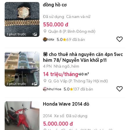
đồng hồ cơ
Đã sử dụng
Cả nam và nữ
550.000 đ
Quận 8
(
P. Bình Đông
mới)
1 phút trước
1
5.0
69
đã bán
NiKe
💟 cho thuê nhà nguyên căn 4pn 5wc
hẻm 78/ Nguyễn Văn khối p11
4 PN
Nhà ngõ, hẻm
14 triệu/tháng
60 m²
Q. Gò Vấp
(
P. Thông Tây Hội
mới)
1 phút trước
8
5.0
137
đã bán
Như Hoa
Honda Wave 2014 đỏ
2014
Xe số
Đã sử dụng
5.000.000 đ