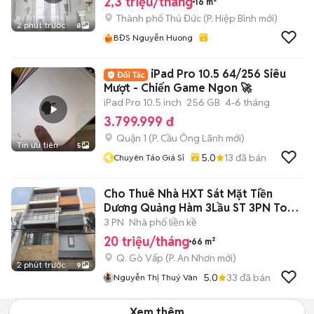
2,3 triệu/tháng
16 m²
Thành phố Thủ Đức
(
P. Hiệp Bình
mới)
2 phút trước
8
BĐS Nguyễn Huong
iPad Pro 10.5 64/256 Siêu
Mượt - Chiến Game Ngon 🚀
iPad Pro 10.5 inch
256 GB
4-6 tháng
3.799.999 đ
Quận 1
(
P. Cầu Ông Lãnh
mới)
Tin ưu tiên
5
5.0
13
đã bán
Chuyên Táo Giá Sỉ
Cho Thuê Nhà HXT Sát Mặt Tiền
Dương Quảng Hàm 3Lầu ST 3PN To
20tr
3 PN
Nhà phố liền kề
20 triệu/tháng
66 m²
Q. Gò Vấp
(
P. An Nhơn
mới)
2 phút trước
9
5.0
33
đã bán
Nguyễn Thị Thuý Vân
Xem thêm