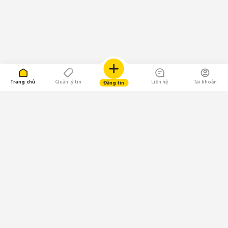
Trang chủ
Quản lý tin
Liên hệ
Tài khoản
Đăng tin
109.000 Bình chọn
Tải ứng dụng Chợ Tốt
Về Chợ Tốt
Quy chế sàn
Chính sách bảo mật
Giải quyết tranh chấp
CÔNG TY TNHH CHỢ TỐT - Người đại diện theo pháp luật:
Nguyễn Trọng Tấn; GPDKKD: 0312120782 do Sở KH & ĐT TP.HCM cấp ngày
11/01/2013;