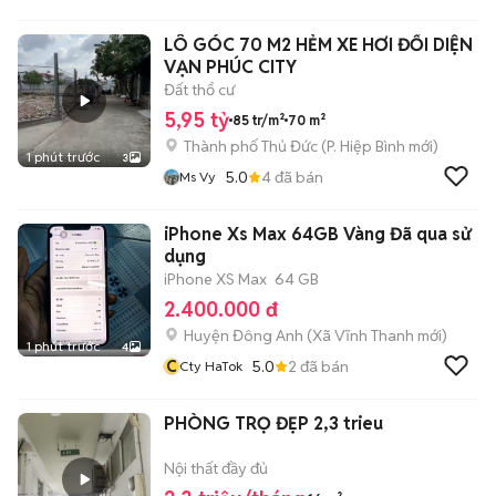
LÔ GÓC 70 M2 HẺM XE HƠI ĐỐI DIỆN
VẠN PHÚC CITY
Đất thổ cư
5,95 tỷ
85 tr/m²
70 m²
Thành phố Thủ Đức
(
P. Hiệp Bình
mới)
1 phút trước
3
5.0
4
đã bán
Ms Vy
iPhone Xs Max 64GB Vàng Đã qua sử
dụng
iPhone XS Max
64 GB
2.400.000 đ
Huyện Đông Anh
(
Xã Vĩnh Thanh
mới)
1 phút trước
4
C
5.0
2
đã bán
Cty HaTok
PHÒNG TRỌ ĐẸP 2,3 trieu
Nội thất đầy đủ