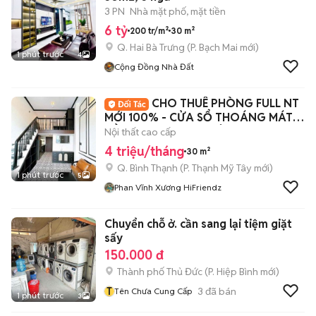
3 PN
Nhà mặt phố, mặt tiền
6 tỷ
200 tr/m²
30 m²
Q. Hai Bà Trưng
(
P. Bạch Mai
mới)
1 phút trước
4
Cộng Đồng Nhà Đất
CHO THUÊ PHÒNG FULL NT
MỚI 100% - CỬA SỔ THOÁNG MÁT
NẰM NGAY TRUNG TÂM
Nội thất cao cấp
4 triệu/tháng
30 m²
Q. Bình Thạnh
(
P. Thạnh Mỹ Tây
mới)
1 phút trước
5
Phan Vĩnh Xương HiFriendz
Chuyển chỗ ở. cần sang lại tiệm giặt
sấy
150.000 đ
Thành phố Thủ Đức
(
P. Hiệp Bình
mới)
T
3
đã bán
Tên Chưa Cung Cấp
1 phút trước
3