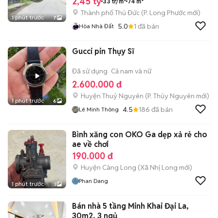
2,45 tỷ
33 tr/m²
74 m²
Thành phố Thủ Đức
(
P. Long Phước
mới)
1 phút trước
7
5.0
1
đã bán
Hòa Nhà Đất
Gucci pin Thụy Sĩ
Đã sử dụng
Cả nam và nữ
2.600.000 đ
Huyện Thuỷ Nguyên
(
P. Thủy Nguyên
mới)
1 phút trước
6
4.5
186
đã bán
Lê Minh Thông
Bình xăng con OKO Ga dẹp xả rẻ cho
ae về chơi
190.000 đ
Huyện Càng Long
(
Xã Nhị Long
mới)
Phan Dang
1 phút trước
3
Bán nhà 5 tầng Minh Khai Đại La,
30m2, 3 ngủ