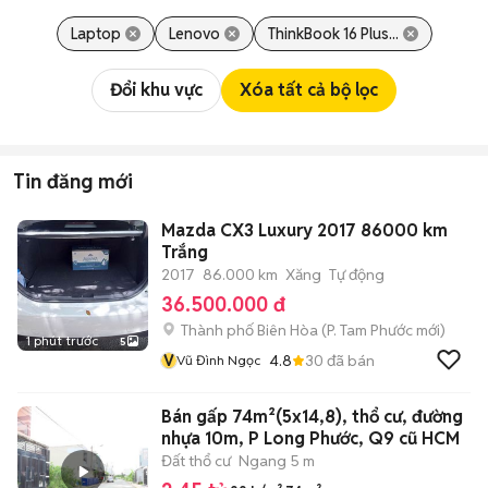
Laptop
Lenovo
ThinkBook 16 Plus...
Đổi khu vực
Xóa tất cả bộ lọc
Tin đăng mới
Mazda CX3 Luxury 2017 86000 km
Trắng
2017
86.000 km
Xăng
Tự động
36.500.000 đ
Thành phố Biên Hòa
(
P. Tam Phước
mới)
1 phút trước
5
V
4.8
30
đã bán
Vũ Đình Ngọc
Bán gấp 74m²(5x14,8), thổ cư, đường
nhựa 10m, P Long Phước, Q9 cũ HCM
Đất thổ cư
Ngang 5 m