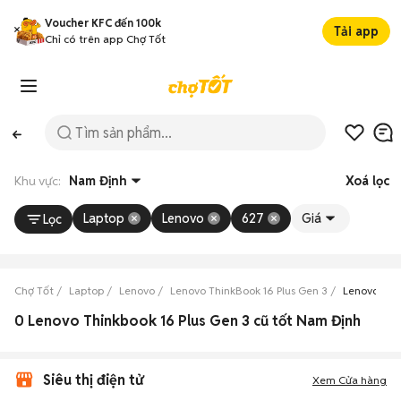
Voucher KFC đến 100k
Tải app
Chỉ có trên app Chợ Tốt
Khu vực:
Nam Định
Xoá lọc
Laptop
Lenovo
627
Giá
Lọc
Chợ Tốt
Laptop
Lenovo
Lenovo ThinkBook 16 Plus Gen 3
Lenovo Thi
0 Lenovo Thinkbook 16 Plus Gen 3 cũ tốt Nam Định
Siêu thị điện tử
Xem Cửa hàng