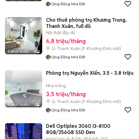
Cộng Đồng Nhà Đất
Cho thuê phòng trọ Khương Trung,
Thanh Xuân, full đồ
Nội thất đầy đủ
6,8 triệu/tháng
Q. Thanh Xuân
(
P. Khương Đình
mới)
3 phút trước
5
Cộng Đồng Nhà Đất
Phòng trọ Nguyễn Xiển, 3.5 - 3.8 triệu
Nhà trống
3,5 triệu/tháng
Q. Thanh Xuân
(
P. Khương Đình
mới)
4 phút trước
3
Cộng Đồng Nhà Đất
Dell Optiplex 3060 i3-8100
8GB/256GB SSD Đen
Intel Core i3
8 GB
256 GB
SSD