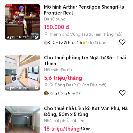
Mô hình Arthur Pencilgon Shangri-la
Frontier Real
Đã sử dụng
150.000 đ
Thành phố Vũng Tàu
(
P. Tam Thắng
mới)
4 phút trước
1
4.5
135
đã bán
Chú Mèo Đi Hia
Cho thuê phòng trọ Ngã Tư Sở - Thái
Thịnh
Nội thất đầy đủ
5,6 triệu/tháng
Q. Đống Đa
(
P. Ô Chợ Dừa
mới)
4 phút trước
5
Cộng Đồng Nhà Đất
Cho thuê nhà Liền kề Kđt Văn Phú, Hà
Đông, 50m x 5 tầng
Nhà mặt phố, mặt tiền
18 triệu/tháng
50 m²