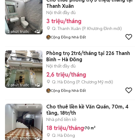
Thanh Xuân
Nội thất đầy đủ
3 triệu/tháng
Q. Thanh Xuân
(
P. Khương Đình
mới)
2 phút trước
4
Cộng Đồng Nhà Đất
Phòng trọ 2tr6/tháng tại 226 Thanh
Bình – Hà Đông
Nội thất đầy đủ
2,6 triệu/tháng
Q. Hà Đông
(
P. Chương Mỹ
mới)
2 phút trước
3
Cộng Đồng Nhà Đất
Cho thuê liền kề Văn Quán, 70m, 4
tầng, 18tr/th
Nhà phố liền kề
18 triệu/tháng
70 m²
Q. Hà Đông
3 phút trước
4