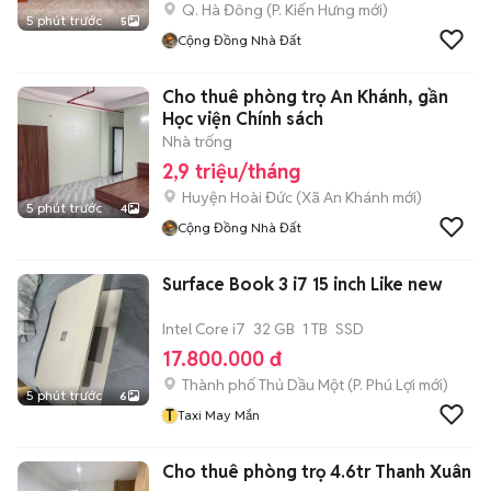
Q. Hà Đông
(
P. Kiến Hưng
mới)
5 phút trước
5
Cộng Đồng Nhà Đất
Cho thuê phòng trọ An Khánh, gần
Học viện Chính sách
Nhà trống
2,9 triệu/tháng
Huyện Hoài Đức
(
Xã An Khánh
mới)
5 phút trước
4
Cộng Đồng Nhà Đất
Surface Book 3 i7 15 inch Like new
Intel Core i7
32 GB
1 TB
SSD
17.800.000 đ
Thành phố Thủ Dầu Một
(
P. Phú Lợi
mới)
5 phút trước
6
T
Taxi May Mắn
Cho thuê phòng trọ 4.6tr Thanh Xuân