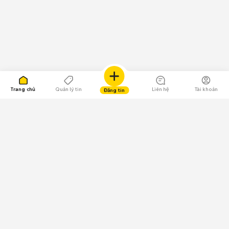
Trang chủ
Quản lý tin
Liên hệ
Tài khoản
Đăng tin
109.000 Bình chọn
Tải ứng dụng Chợ Tốt
Về Chợ Tốt
Quy chế sàn
Chính sách bảo mật
Giải quyết tranh chấp
CÔNG TY TNHH CHỢ TỐT - Người đại diện theo pháp luật:
Nguyễn Trọng Tấn; GPDKKD: 0312120782 do Sở KH & ĐT TP.HCM cấp ngày