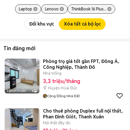
Laptop
Lenovo
ThinkBook 16 Plus...
Đổi khu vực
Xóa tất cả bộ lọc
Tin đăng mới
Phòng trọ giá tốt gần FPT, Đông Á,
Công Nghiệp, Thành Đô
Nhà trống
3,3 triệu/tháng
Huyện Hoài Đức
1 phút trước
5
Cộng Đồng Nhà Đất
Cho thuê phòng Duplex full nội thất,
Phan Đình Giót, Thanh Xuân
Nội thất đầy đủ