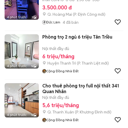
3.500.000 đ
Q. Hoàng Mai
(
P. Định Công
mới)
4 phút trước
3
4
đã bán
Đức Lâm
Phòng trọ 2 ngủ 6 triệu Tân Triều
Nội thất đầy đủ
6 triệu/tháng
Huyện Thanh Trì
(
P. Thanh Liệt
mới)
4 phút trước
5
Cộng Đồng Nhà Đất
Cho thuê phòng trọ full nội thất 341
Quan Nhân
Nội thất đầy đủ
5,6 triệu/tháng
Q. Thanh Xuân
(
P. Khương Đình
mới)
4 phút trước
5
Cộng Đồng Nhà Đất