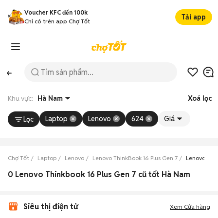
Voucher KFC đến 100k
Tải app
Chỉ có trên app Chợ Tốt
Khu vực:
Hà Nam
Xoá lọc
Laptop
Lenovo
624
Giá
Lọc
Chợ Tốt
Laptop
Lenovo
Lenovo ThinkBook 16 Plus Gen 7
Lenovo Thi
0 Lenovo Thinkbook 16 Plus Gen 7 cũ tốt Hà Nam
Siêu thị điện tử
Xem Cửa hàng