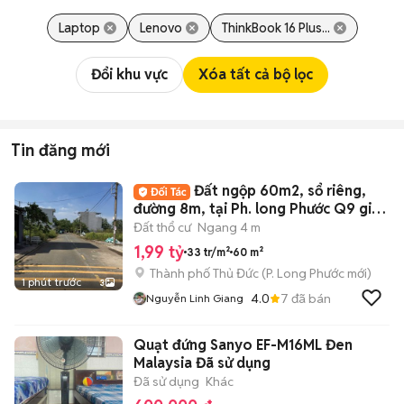
Laptop
Lenovo
ThinkBook 16 Plus...
Đổi khu vực
Xóa tất cả bộ lọc
Tin đăng mới
Đất ngộp 60m2, sổ riêng,
đường 8m, tại Ph. long Phước Q9 giá 1
tỷ 990
Đất thổ cư
Ngang 4 m
1,99 tỷ
33 tr/m²
60 m²
Thành phố Thủ Đức
(
P. Long Phước
mới)
1 phút trước
3
4.0
7
đã bán
Nguyễn Linh Giang
Quạt đứng Sanyo EF-M16ML Đen
Malaysia Đã sử dụng
Đã sử dụng
Khác