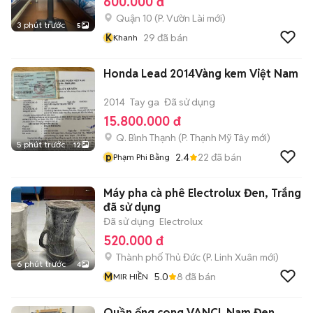
600.000 đ
Quận 10
(
P. Vườn Lài
mới)
3 phút trước
5
K
29
đã bán
Khanh
Honda Lead 2014Vàng kem Việt Nam
2014
Tay ga
Đã sử dụng
15.800.000 đ
Q. Bình Thạnh
(
P. Thạnh Mỹ Tây
mới)
5 phút trước
12
p
2.4
22
đã bán
Phạm Phi Bằng
Máy pha cà phê Electrolux Đen, Trắng
đã sử dụng
Đã sử dụng
Electrolux
520.000 đ
Thành phố Thủ Đức
(
P. Linh Xuân
mới)
6 phút trước
4
M
5.0
8
đã bán
MIR HIỀN
Quần ống cong VANCL Nam Đen