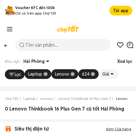
Voucher KFC đến 100k
Tải app
Chỉ có trên app Chợ Tốt
Khu vực:
Hải Phòng
Xoá lọc
Laptop
Lenovo
624
Giá
Lọc
Chợ Tốt
Laptop
Lenovo
Lenovo ThinkBook 16 Plus Gen 7
Lenovo Thin
0 Lenovo Thinkbook 16 Plus Gen 7 cũ tốt Hải Phòng
Siêu thị điện tử
Xem Cửa hàng