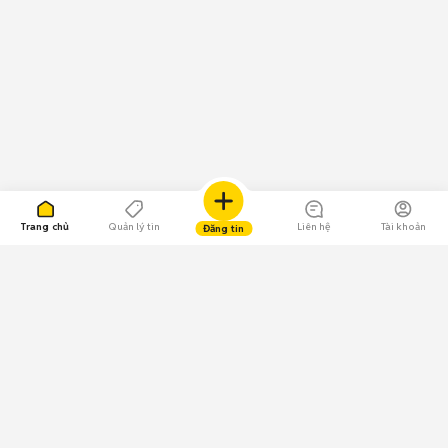
Trang chủ
Quản lý tin
Liên hệ
Tài khoản
Đăng tin
109.000 Bình chọn
Tải ứng dụng Chợ Tốt
Về Chợ Tốt
Quy chế sàn