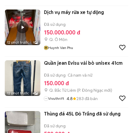
Dịch vụ máy rửa xe tự động
Đã sử dụng
150.000.000 đ
Q. Ô Môn
12 phút trước
1
H
Huynh Van Phu
Quần jean Evisu vải bò unisex 41cm
Đã sử dụng
Cả nam và nữ
150.000 đ
Q. Bắc Từ Liêm
(
P. Đông Ngạc
mới)
12 phút trước
4
4.8
283
đã bán
Vivuthrift
Thùng đá 45L Đỏ Trắng đã sử dụng
Đã sử dụng