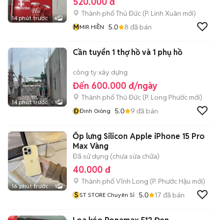
520.000 đ
Thành phố Thủ Đức
(
P. Linh Xuân
mới)
14 phút trước
4
M
5.0
8
đã bán
MIR HIỀN
Cần tuyển 1 thợ hồ và 1 phụ hồ
công ty xây dựng
Đến 600.000 đ/ngày
Thành phố Thủ Đức
(
P. Long Phước
mới)
14 phút trước
1
Đ
5.0
9
đã bán
Đinh Giòng
Ốp lưng Silicon Apple iPhone 15 Pro
Max Vàng
Đã sử dụng (chưa sửa chữa)
40.000 đ
Thành phố Vĩnh Long
(
P. Phước Hậu
mới)
16 phút trước
1
S
5.0
17
đã bán
ST STORE Chuyên Sỉ