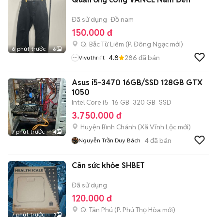
Đã sử dụng
Đồ nam
150.000 đ
Q. Bắc Từ Liêm
(
P. Đông Ngạc
mới)
6 phút trước
6
4.8
286
đã bán
Vivuthrift
Asus i5-3470 16GB/SSD 128GB GTX
1050
Intel Core i5
16 GB
320 GB
SSD
3.750.000 đ
Huyện Bình Chánh
(
Xã Vĩnh Lộc
mới)
7 phút trước
4
4
đã bán
Nguyễn Trần Duy Bách
Cân sức khỏe SHBET
Đã sử dụng
120.000 đ
Q. Tân Phú
(
P. Phú Thọ Hòa
mới)
7 phút trước
3