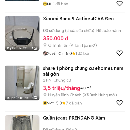
m
1
đã bán
Mi
Xiaomi Band 9 Active 4C6A Đen
Đã sử dụng (chưa sửa chữa)
Hết bảo hành
350.000 đ
Q. Bình Tân
(
P. Tân Tạo
mới)
8 phút trước
5
5.0
1
đã bán
Xuyến Chi
share 1 phòng chung cư ehomes nam
sài gòn
2 PN
Chung cư
3,5 triệu/tháng
60 m²
Huyện Bình Chánh
(
Xã Bình Hưng
mới)
10 phút trước
4
V
5.0
7
đã bán
Viet
Quần jeans PRENDANG Xám
Đã sử dụng
Đồ nữ