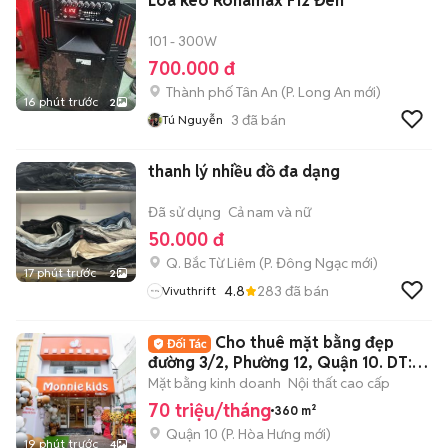
Loa kéo Ronamax F12 Đen
101 - 300W
700.000 đ
Thành phố Tân An
(
P. Long An
mới)
16 phút trước
2
3
đã bán
Tú Nguyễn
thanh lý nhiều đồ đa dạng
Đã sử dụng
Cả nam và nữ
50.000 đ
Q. Bắc Từ Liêm
(
P. Đông Ngạc
mới)
17 phút trước
2
4.8
283
đã bán
Vivuthrift
Cho thuê mặt bằng đẹp
đường 3/2, Phường 12, Quận 10. DT:
6x30m
Mặt bằng kinh doanh
Nội thất cao cấp
70 triệu/tháng
360 m²
Quận 10
(
P. Hòa Hưng
mới)
19 phút trước
4