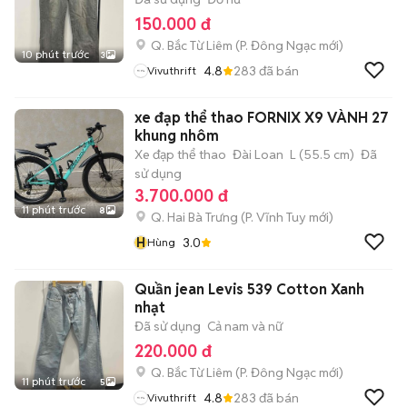
150.000 đ
Q. Bắc Từ Liêm
(
P. Đông Ngạc
mới)
10 phút trước
3
4.8
283
đã bán
Vivuthrift
xe đạp thể thao FORNIX X9 VÀNH 27
khung nhôm
Xe đạp thể thao
Đài Loan
L (55.5 cm)
Đã
sử dụng
3.700.000 đ
11 phút trước
8
Q. Hai Bà Trưng
(
P. Vĩnh Tuy
mới)
H
3.0
Hùng
Quần jean Levis 539 Cotton Xanh
nhạt
Đã sử dụng
Cả nam và nữ
220.000 đ
Q. Bắc Từ Liêm
(
P. Đông Ngạc
mới)
11 phút trước
5
4.8
283
đã bán
Vivuthrift