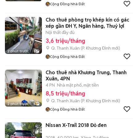
Cộng Đồng Nhà Đất
Cho thuê phòng trọ khép kín có gác
xép gần ĐH Y, Ngân hàng, Thuỷ lợi
Nội thất đầy đủ
3,6 triệu/tháng
Q. Thanh Xuân
(
P. Khương Đình
mới)
2 phút trước
5
Cộng Đồng Nhà Đất
Cho thuê nhà Khương Trung, Thanh
Xuân, 4PN
4 PN
Nhà mặt phố, mặt tiền
8,5 triệu/tháng
Q. Thanh Xuân
(
P. Khương Đình
mới)
2 phút trước
5
Cộng Đồng Nhà Đất
Nissan X-Trail 2018 Đỏ đen
2018
60.000 km
Xăng
Tự động