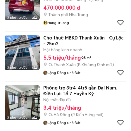
470.000.000 đ
Thành phố Nha Trang
3 phút trước
2
H
Hung Truong
Cho thuê MBKD Thanh Xuân - Cự Lộc
- 25m2
Mặt bằng kinh doanh
5,5 triệu/tháng
25 m²
Q. Thanh Xuân
(
P. Khương Đình
mới)
3 phút trước
5
Cộng Đồng Nhà Đất
Phòng trọ 3tr4-4tr5 gần Đại Nam,
Điện Lực Tổ 7 Huyền Kỳ
Nội thất đầy đủ
3,4 triệu/tháng
Q. Hà Đông
(
P. Kiến Hưng
mới)
3 phút trước
2
Cộng Đồng Nhà Đất