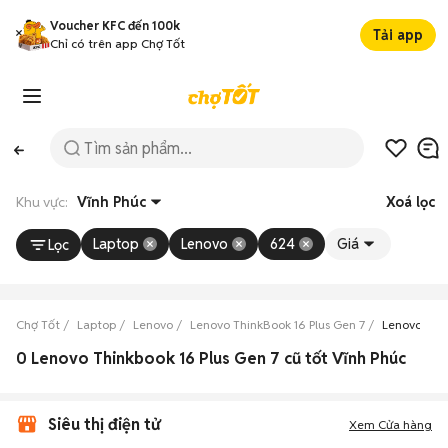
Voucher KFC đến 100k
Tải app
Chỉ có trên app Chợ Tốt
Khu vực:
Vĩnh Phúc
Xoá lọc
Laptop
Lenovo
624
Giá
Lọc
Chợ Tốt
Laptop
Lenovo
Lenovo ThinkBook 16 Plus Gen 7
Lenovo Thin
0 Lenovo Thinkbook 16 Plus Gen 7 cũ tốt Vĩnh Phúc
Siêu thị điện tử
Xem Cửa hàng