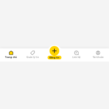
Trang chủ
Quản lý tin
Liên hệ
Tài khoản
Đăng tin
109.000 Bình chọn
Tải ứng dụng Chợ Tốt
Về Chợ Tốt
Quy chế sàn