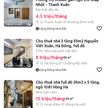
Nhất - Thanh Xuân
Nội thất đầy đủ
4,3 triệu/tháng
Q. Thanh Xuân
(
P. Khương Đình
mới)
1 phút trước
3
Cộng Đồng Nhà Đất
Cho thuê nhà 3 tầng 55m2 Nguyễn
Viết Xuân, Hà Đông, full đồ
2 PN
Nhà mặt phố, mặt tiền
8 triệu/tháng
55 m²
Q. Hà Đông
(
P. Chương Mỹ
mới)
2 phút trước
4
Cộng Đồng Nhà Đất
Cho thuê nhà full đồ 35m2 x 5 tầng,
ngõ 1081 Hồng Hà
Nhà ngõ, hẻm
15 triệu/tháng
35 m²
Q. Hoàn Kiếm
(
P. Hồng Hà
mới)
2 phút trước
5