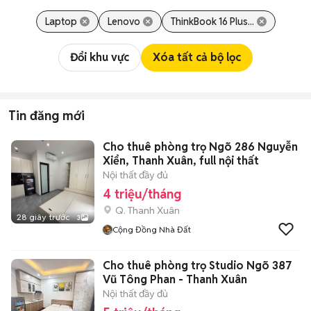
Laptop
Lenovo
ThinkBook 16 Plus...
Đổi khu vực
Xóa tất cả bộ lọc
Tin đăng mới
Cho thuê phòng trọ Ngõ 286 Nguyễn
Xiển, Thanh Xuân, full nội thất
Nội thất đầy đủ
4 triệu/tháng
Q. Thanh Xuân
28 giây trước
3
Cộng Đồng Nhà Đất
Cho thuê phòng trọ Studio Ngõ 387
Vũ Tông Phan - Thanh Xuân
Nội thất đầy đủ