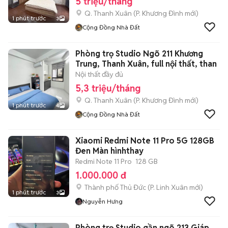
5 triệu/tháng
Q. Thanh Xuân
(
P. Khương Đình
mới)
1 phút trước
3
Cộng Đồng Nhà Đất
Phòng trọ Studio Ngõ 211 Khương
Trung, Thanh Xuân, full nội thất, than
Nội thất đầy đủ
5,3 triệu/tháng
Q. Thanh Xuân
(
P. Khương Đình
mới)
1 phút trước
4
Cộng Đồng Nhà Đất
Xiaomi Redmi Note 11 Pro 5G 128GB
Đen Màn hìnhthay
Redmi Note 11 Pro
128 GB
1.000.000 đ
Thành phố Thủ Đức
(
P. Linh Xuân
mới)
1 phút trước
3
Nguyễn Hưng
Phòng trọ Studio gần ngõ 213 Giáp