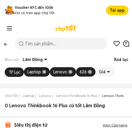
Voucher KFC đến 100k
Tải app
Chỉ có trên app Chợ Tốt
Khu vực:
Lâm Đồng
Xoá lọc
Laptop
Lenovo
626
Giá
Lọc
Chợ Tốt
Laptop
Lenovo
Lenovo ThinkBook 16 Plus
Lenovo ThinkBook
0 Lenovo Thinkbook 16 Plus cũ tốt Lâm Đồng
Siêu thị điện tử
Xem Cửa hàng