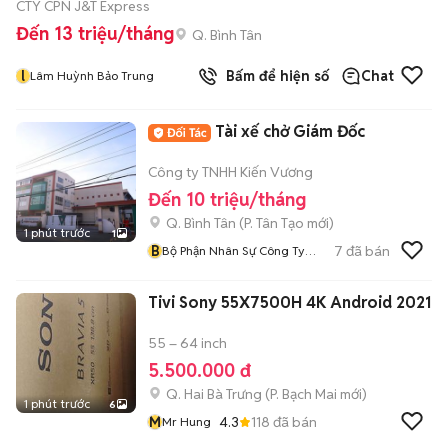
CTY CPN J&T Express
Đến 13 triệu/tháng
Q. Bình Tân
l
Bấm để hiện số
Chat
Lâm Huỳnh Bảo Trung
Tài xế chở Giám Đốc
Công ty TNHH Kiến Vương
Đến 10 triệu/tháng
Q. Bình Tân
(
P. Tân Tạo
mới)
1 phút trước
1
B
7
đã bán
Bộ Phận Nhân Sự Công Ty
Kiến Vương
Tivi Sony 55X7500H 4K Android 2021
55 – 64 inch
5.500.000 đ
Q. Hai Bà Trưng
(
P. Bạch Mai
mới)
1 phút trước
6
M
4.3
118
đã bán
Mr Hung