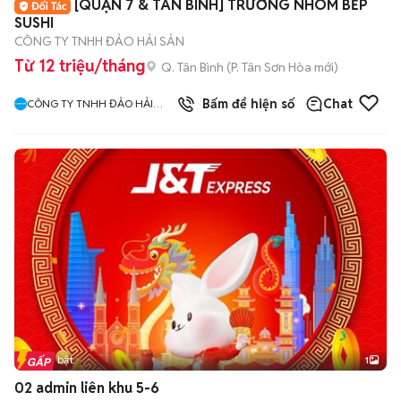
[QUẬN 7 & TÂN BÌNH] TRƯỞNG NHÓM BẾP
SUSHI
CÔNG TY TNHH ĐẢO HẢI SẢN
Từ 12 triệu/tháng
Q. Tân Bình
(
P. Tân Sơn Hòa
mới)
10
đã bán
Bấm để hiện số
Chat
CÔNG TY TNHH ĐẢO HẢI
SẢN
Tin nổi bật
1
02 admin liên khu 5-6