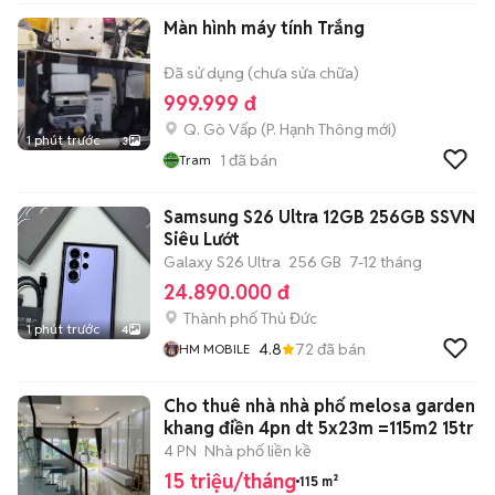
Màn hình máy tính Trắng
Đã sử dụng (chưa sửa chữa)
999.999 đ
Q. Gò Vấp
(
P. Hạnh Thông
mới)
1 phút trước
3
1
đã bán
Tram
Samsung S26 Ultra 12GB 256GB SSVN
Siêu Lướt
Galaxy S26 Ultra
256 GB
7-12 tháng
24.890.000 đ
Thành phố Thủ Đức
1 phút trước
4
4.8
72
đã bán
HM MOBILE
Cho thuê nhà nhà phố melosa garden
khang điền 4pn dt 5x23m =115m2 15tr
4 PN
Nhà phố liền kề
15 triệu/tháng
115 m²