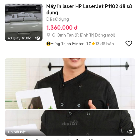
Máy in laser HP LaserJet P1102 đã sử
dụng
Đã sử dụng
1.360.000 đ
Q. Bình Tân
(
P. Bình Trị Đông
mới)
43 giây trước
1
H
1.0
13
đã bán
Hưng Thịnh Printer
Tin nổi bật
5