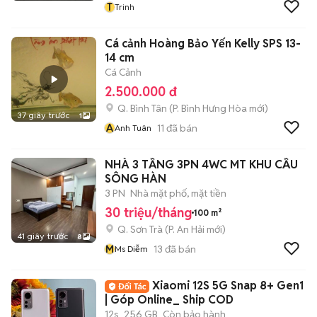
T
Trinh
Cá cảnh Hoàng Bảo Yến Kelly SPS 13-
14 cm
Cá Cảnh
2.500.000 đ
Q. Bình Tân
(
P. Bình Hưng Hòa
mới)
37 giây trước
1
A
11
đã bán
Anh Tuân
NHÀ 3 TẦNG 3PN 4WC MT KHU CẦU
SÔNG HÀN
3 PN
Nhà mặt phố, mặt tiền
30 triệu/tháng
100 m²
Q. Sơn Trà
(
P. An Hải
mới)
41 giây trước
8
M
13
đã bán
Ms Diễm
Xiaomi 12S 5G Snap 8+ Gen1
| Góp Online_ Ship COD
12s
256 GB
Còn bảo hành