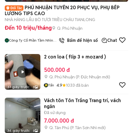
+
2
PHÚ NHUẬN TUYỂN 20 PHỤC VỤ, PHỤ BẾP
LƯƠNG TIPS CAO
NHÀ HÀNG LẨU BÒ TƯƠI TRIỀU CHÂU TIANLONG
Đến 10 triệu/tháng
Q. Phú Nhuận
Bấm để hiện số
Chat
Công Ty Cổ Phần Tầm Nhìn
Quôc Tế Aladdin
2 con loa ( flip 3 + mozard )
500.000 đ
Q. Phú Nhuận
(
P. Đức Nhuận
mới)
4.9
1033
đã bán
Tấn
33 giây trước
3
Vách tôn Tôn Trắng Trang trí, vách
ngăn
Đã sử dụng
7.000.000 đ
Q. Tân Phú
(
P. Tân Sơn Nhì
mới)
36 giây trước
3