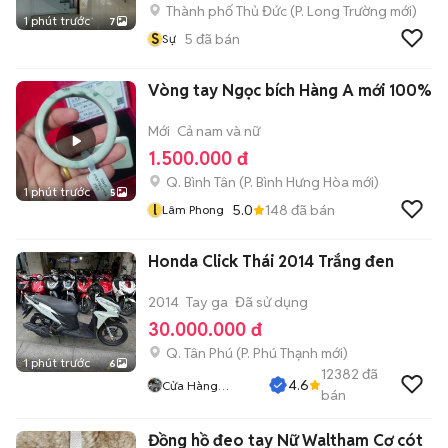
Thành phố Thủ Đức
(
P. Long Trường
mới)
1 phút trước
7
S
5
đã bán
Sự
Vòng tay Ngọc bích Hàng A mới 100%
Mới
Cả nam và nữ
1.500.000 đ
Q. Bình Tân
(
P. Bình Hưng Hòa
mới)
1 phút trước
5
l
5.0
148
đã bán
Lâm Phong
Honda Click Thái 2014 Trắng đen
2014
Tay ga
Đã sử dụng
30.000.000 đ
Q. Tân Phú
(
P. Phú Thạnh
mới)
1 phút trước
6
12382
đã
4.6
Cửa Hàng
bán
Tuanduy
Đồng hồ đeo tay Nữ Waltham Cơ cót