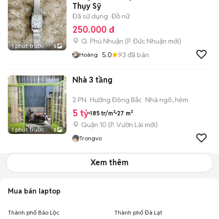
Thụy Sỹ
Đã sử dụng
Đồ nữ
250.000 đ
Q. Phú Nhuận
(
P. Đức Nhuận
mới)
1 phút trước
5
5.0
93
đã bán
Hoàng
Nhà 3 tầng
2 PN
Hướng Đông Bắc
Nhà ngõ, hẻm
5 tỷ
185 tr/m²
27 m²
Quận 10
(
P. Vườn Lài
mới)
1 phút trước
5
Trongvo
Xem thêm
Mua bán laptop
Thành phố Bảo Lộc
Thành phố Đà Lạt