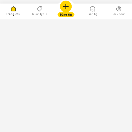
Trang chủ
Quản lý tin
Liên hệ
Tài khoản
Đăng tin
109.000 Bình chọn
Tải ứng dụng Chợ Tốt
Về Chợ Tốt
Quy chế sàn
Chính sách bảo mật
Giải quyết tranh chấp
CÔNG TY TNHH CHỢ TỐT - Người đại diện theo pháp luật:
Nguyễn Trọng Tấn; GPDKKD: 0312120782 do Sở KH & ĐT TP.HCM cấp ngày
11/01/2013;
GPMXH: 185/GP-BTTTT do Bộ Thông tin và Truyền thông
cấp ngày 09/07/2024 - Chịu trách nhiệm
nội dung: Trần Hoàng Ly.
Chính sách sử dụng
Địa chỉ: Tầng 18, Toà nhà UOA, Số 6 đường Tân Trào, Phường Tân Mỹ,
Thành phố Hồ Chí Minh, Việt Nam;
Email: trogiup@chotot.vn -