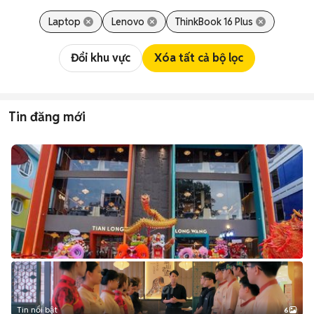
Laptop
Lenovo
ThinkBook 16 Plus
Đổi khu vực
Xóa tất cả bộ lọc
Tin đăng mới
Tin nổi bật
6