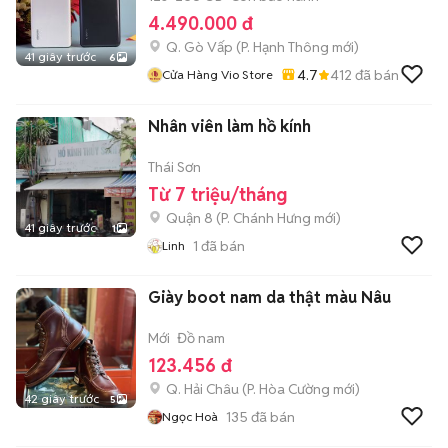
4.490.000 đ
Q. Gò Vấp
(
P. Hạnh Thông
mới)
41 giây trước
6
4.7
412
đã bán
Cửa Hàng Vio Store
Nhân viên làm hồ kính
Thái Sơn
Từ 7 triệu/tháng
Quận 8
(
P. Chánh Hưng
mới)
41 giây trước
1
1
đã bán
Linh
Giày boot nam da thật màu Nâu
Mới
Đồ nam
123.456 đ
Q. Hải Châu
(
P. Hòa Cường
mới)
42 giây trước
5
135
đã bán
Ngọc Hoà