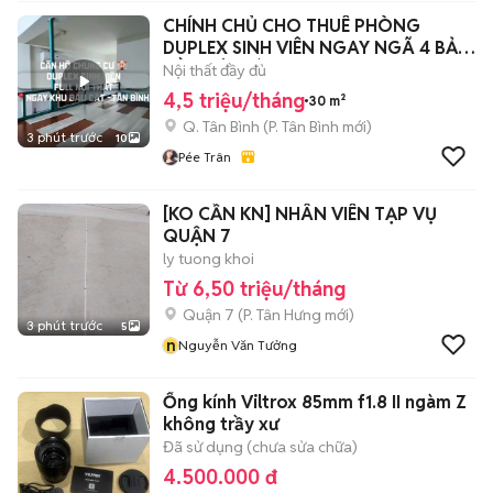
CHÍNH CHỦ CHO THUÊ PHÒNG
DUPLEX SINH VIÊN NGAY NGÃ 4 BẢY
HIỀN TÂN BÌNH
Nội thất đầy đủ
4,5 triệu/tháng
30 m²
Q. Tân Bình
(
P. Tân Bình
mới)
3 phút trước
10
Pée Trân
[KO CẦN KN] NHÂN VIÊN TẠP VỤ
QUẬN 7
ly tuong khoi
Từ 6,50 triệu/tháng
Quận 7
(
P. Tân Hưng
mới)
3 phút trước
5
n
Nguyễn Văn Tưởng
Ống kính Viltrox 85mm f1.8 II ngàm Z
không trầy xư
Đã sử dụng (chưa sửa chữa)
4.500.000 đ