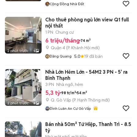
Cộng Đồng Nhà Đất
Cho thuê phòng ngủ lớn view Q1 full
nội thất
1 PN
Chung cư
6 triệu/tháng
74 m²
Quận 4
(
P. Khánh Hội
mới)
2 phút trước
5
5.0
19
đã bán
Đăng Quang
Nhà Lớn Hẻm Lớn - 54M2 3 PN - 5' ra
Bình Thạnh
3 PN
Nhà ngõ, hẻm
5,3 tỷ
98 tr/m²
54 m²
Q. Gò Vấp
(
P. Hạnh Thông
mới)
2 phút trước
8
Đình Luân An Cư Gò Vấp
Bán nhà 50m² Tứ Hiệp, Thanh Trì - 8.5
tỷ
Nhà mặt phố, mặt tiền