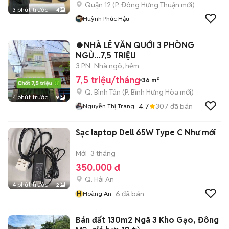
Quận 12
(
P. Đông Hưng Thuận
mới)
3 phút trước
4
Huỳnh Phúc Hậu
🍀NHÀ LÊ VĂN QUỚI 3 PHÒNG
NGỦ...7,5 TRIỆU
3 PN
Nhà ngõ, hẻm
7,5 triệu/tháng
36 m²
Q. Bình Tân
(
P. Bình Hưng Hòa
mới)
4 phút trước
9
4.7
307
đã bán
Nguyễn Thị Trang
Sạc laptop Dell 65W Type C Như mới
Mới
3 tháng
350.000 đ
Q. Hải An
4 phút trước
2
H
6
đã bán
Hoàng An
Bán đất 130m2 Ngã 3 Kho Gạo, Đông