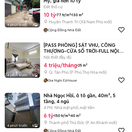
Mỹ, giá hơn 10 tỷ
Đất thổ cư
10 tỷ
77 tr/m²
130 m²
Huyện Thanh Trì
(
Xã Nam Phù
mới)
4 phút trước
3
Cộng Đồng Nhà Đất
[PASS PHÒNG] SÁT VHU, CÔNG
THƯƠNG-CỬA SỔ TRỜI-FULL NỘI
THẤT
Nội thất đầy đủ
4 triệu/tháng
25 m²
Q. Tân Phú
(
P. Phú Thọ Hòa
mới)
4 phút trước
5
Gia Nghi EzHouse
Nhà Ngọc Hồi, ô tô gần, 40m², 5
tầng, 4 ngủ
4 PN
Nhà mặt phố, mặt tiền
6 tỷ
150 tr/m²
40 m²
Thành phố Thủ Đức
(
P. An Khánh
mới)
4 phút trước
5
Cộng Đồng Nhà Đất