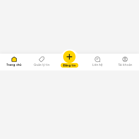
Trang chủ
Quản lý tin
Liên hệ
Tài khoản
Đăng tin
109.000 Bình chọn
Tải ứng dụng Chợ Tốt
Về Chợ Tốt
Quy chế sàn
Chính sách bảo mật
Giải quyết tranh chấp