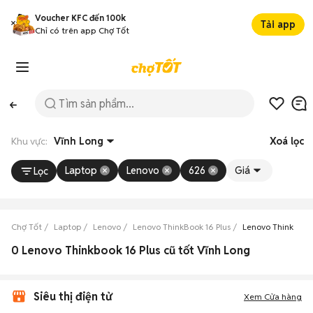
Voucher KFC đến 100k
Tải app
Chỉ có trên app Chợ Tốt
Khu vực:
Vĩnh Long
Xoá lọc
Laptop
Lenovo
626
Giá
Lọc
Chợ Tốt
Laptop
Lenovo
Lenovo ThinkBook 16 Plus
Lenovo ThinkBook 
0 Lenovo Thinkbook 16 Plus cũ tốt Vĩnh Long
Siêu thị điện tử
Xem Cửa hàng