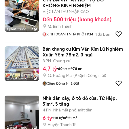
KHÔNG KINH NGHIỆM
VIỆC LÀM THU NHẬP CAO
Đến 500 triệu (lương khoán)
Q. Bình Thạnh
1 phút trước
6
1
đã bán
KINH DOANH NHÀ PHỐ HCM
Bán chung cư Kim Văn Kim Lũ Nghiêm
Xuân Yêm 78m2, 3 ngủ
3 PN
Chung cư
4,7 tỷ
60 tr/m²
78 m²
Q. Hoàng Mai
(
P. Định Công
mới)
2 phút trước
4
Cộng Đồng Nhà Đất
Nhà dân xây, ô tô đỗ cửa, Tứ Hiệp,
51m², 5 tầng
4 PN
Nhà mặt phố, mặt tiền
6 tỷ
118 tr/m²
51 m²
Huyện Thanh Trì
2 phút trước
5