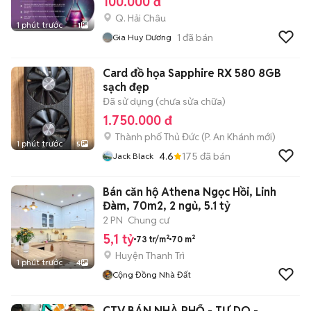
100.000 đ
Q. Hải Châu
1 phút trước
1
1
đã bán
Gia Huy Dương
Card đồ họa Sapphire RX 580 8GB
sạch đẹp
Đã sử dụng (chưa sửa chữa)
1.750.000 đ
Thành phố Thủ Đức
(
P. An Khánh
mới)
1 phút trước
5
4.6
175
đã bán
Jack Black
Bán căn hộ Athena Ngọc Hồi, Linh
Đàm, 70m2, 2 ngủ, 5.1 tỷ
2 PN
Chung cư
5,1 tỷ
73 tr/m²
70 m²
Huyện Thanh Trì
1 phút trước
4
Cộng Đồng Nhà Đất
CTV BÁN NHÀ PHỐ - TỰ DO -