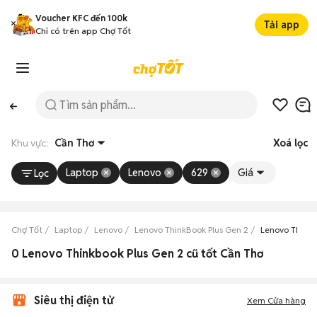
Voucher KFC đến 100k
Tải app
Chỉ có trên app Chợ Tốt
Khu vực:
Cần Thơ
Xoá lọc
Laptop
Lenovo
629
Giá
Lọc
Chợ Tốt
Laptop
Lenovo
Lenovo ThinkBook Plus Gen 2
Lenovo ThinkB
0 Lenovo Thinkbook Plus Gen 2 cũ tốt Cần Thơ
Siêu thị điện tử
Xem Cửa hàng