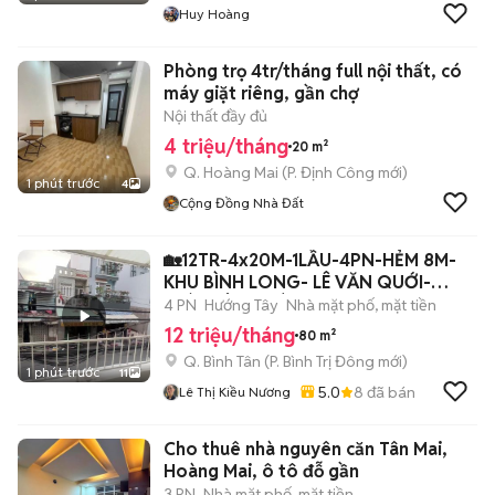
Huy Hoàng
Phòng trọ 4tr/tháng full nội thất, có
máy giặt riêng, gần chợ
Nội thất đầy đủ
4 triệu/tháng
20 m²
Q. Hoàng Mai
(
P. Định Công
mới)
1 phút trước
4
Cộng Đồng Nhà Đất
🏡12TR-4x20M-1LẦU-4PN-HẺM 8M-
KHU BÌNH LONG- LÊ VĂN QUỚI-
GIÁP TÂN PHÚ
4 PN
Hướng Tây
Nhà mặt phố, mặt tiền
12 triệu/tháng
80 m²
Q. Bình Tân
(
P. Bình Trị Đông
mới)
1 phút trước
11
5.0
8
đã bán
Lê Thị Kiều Nương
Cho thuê nhà nguyên căn Tân Mai,
Hoàng Mai, ô tô đỗ gần
3 PN
Nhà mặt phố, mặt tiền