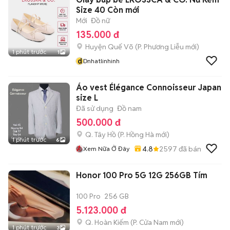
Size 40 Còn mới
Mới
Đồ nữ
135.000 đ
Huyện Quế Võ
(
P. Phương Liễu
mới)
1 phút trước
1
d
Dnhatlinhinh
Áo vest Élégance Connoisseur Japan
size L
Đã sử dụng
Đồ nam
500.000 đ
Q. Tây Hồ
(
P. Hồng Hà
mới)
1 phút trước
6
4.8
2597
đã bán
Xem Nữa Ở Đây
Honor 100 Pro 5G 12G 256GB Tím
100 Pro
256 GB
5.123.000 đ
Q. Hoàn Kiếm
(
P. Cửa Nam
mới)
1 phút trước
3