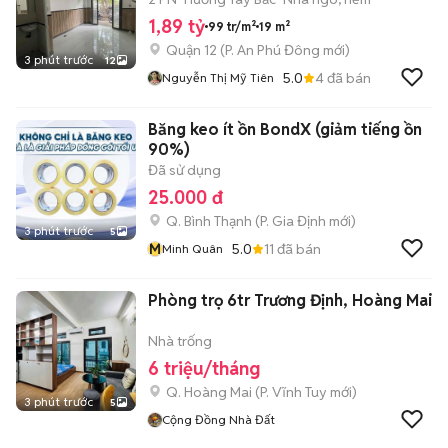
1,89 tỷ
99 tr/m²
19 m²
Quận 12
(
P. An Phú Đông
mới)
3 phút trước
12
5.0
4
đã bán
Nguyễn Thị Mỹ Tiên
Băng keo ít ồn BondX (giảm tiếng ồn
90%)
Đã sử dụng
25.000 đ
Q. Bình Thạnh
(
P. Gia Định
mới)
3 phút trước
5
M
5.0
11
đã bán
Minh Quân
Phòng trọ 6tr Trương Định, Hoàng Mai
Nhà trống
6 triệu/tháng
Q. Hoàng Mai
(
P. Vĩnh Tuy
mới)
3 phút trước
5
Cộng Đồng Nhà Đất