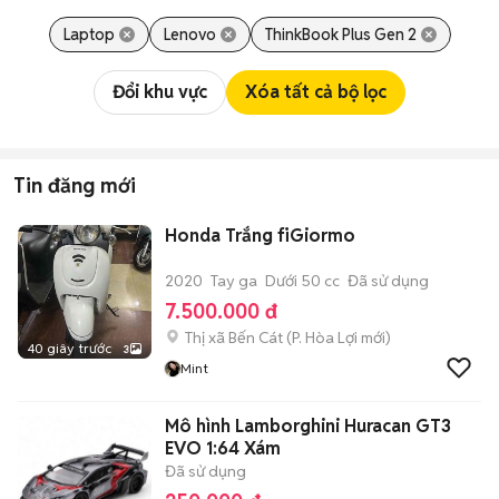
Laptop
Lenovo
ThinkBook Plus Gen 2
Đổi khu vực
Xóa tất cả bộ lọc
Tin đăng mới
Honda Trắng fiGiormo
2020
Tay ga
Dưới 50 cc
Đã sử dụng
7.500.000 đ
Thị xã Bến Cát
(
P. Hòa Lợi
mới)
40 giây trước
3
Mint
Mô hình Lamborghini Huracan GT3
EVO 1:64 Xám
Đã sử dụng