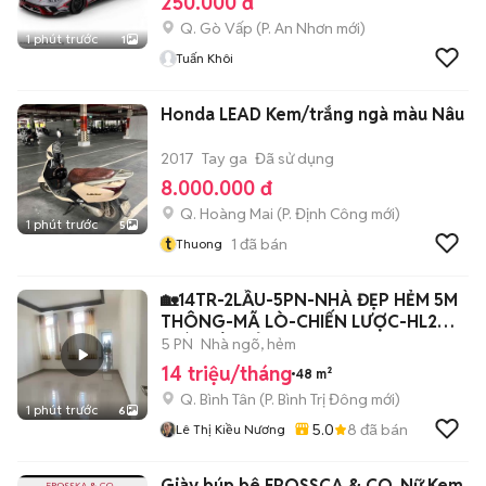
250.000 đ
Q. Gò Vấp
(
P. An Nhơn
mới)
1 phút trước
1
Tuấn Khôi
Honda LEAD Kem/trắng ngà màu Nâu
2017
Tay ga
Đã sử dụng
8.000.000 đ
Q. Hoàng Mai
(
P. Định Công
mới)
1 phút trước
5
t
1
đã bán
Thuong
🏡14TR-2LẦU-5PN-NHÀ ĐẸP HẺM 5M
THÔNG-MÃ LÒ-CHIẾN LƯỢC-HL2
GIÁP TÊN LỬA
5 PN
Nhà ngõ, hẻm
14 triệu/tháng
48 m²
Q. Bình Tân
(
P. Bình Trị Đông
mới)
1 phút trước
6
5.0
8
đã bán
Lê Thị Kiều Nương
Giày búp bê EROSSCA & CO. Nữ Kem