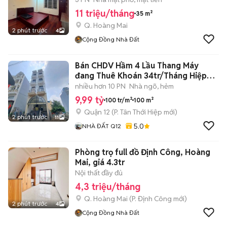
11 triệu/tháng
35 m²
Q. Hoàng Mai
2 phút trước
4
Cộng Đồng Nhà Đất
Bán CHDV Hầm 4 Lầu Thang Máy
đang Thuê Khoán 34tr/Tháng Hiệp
Thành 42
nhiều hơn 10 PN
Nhà ngõ, hẻm
9,99 tỷ
100 tr/m²
100 m²
Quận 12
(
P. Tân Thới Hiệp
mới)
2 phút trước
11
5.0
NHÀ ĐẤT Q12
Phòng trọ full đồ Định Công, Hoàng
Mai, giá 4.3tr
Nội thất đầy đủ
4,3 triệu/tháng
Q. Hoàng Mai
(
P. Định Công
mới)
2 phút trước
4
Cộng Đồng Nhà Đất