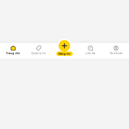
Trang chủ
Quản lý tin
Liên hệ
Tài khoản
Đăng tin
109.000 Bình chọn
Tải ứng dụng Chợ Tốt
Về Chợ Tốt
Quy chế sàn
Chính sách bảo mật
Giải quyết tranh chấp
CÔNG TY TNHH CHỢ TỐT - Người đại diện theo pháp luật: