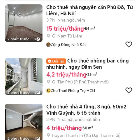
Cho thuê nhà nguyên căn Phú Đô, Từ
Liêm, Hà Nội
3 PN
Nhà ngõ, hẻm
15 triệu/tháng
54 m²
Q. Nam Từ Liêm
2 phút trước
5
Cộng Đồng Nhà Đất
Cho thuê phòng ban công
như hình, ngay Đầm Sen
4,2 triệu/tháng
25 m²
Q. Tân Phú
(
P. Phú Thạnh
mới)
C
Cho Thuê Phòng Trọ HCM
2 phút trước
5
Cho thuê nhà 4 tầng, 3 ngủ, 50m2
Vĩnh Quỳnh, ô tô tránh
3 PN
Nhà mặt phố, mặt tiền
4 triệu/tháng
50 m²
Huyện Thanh Trì
(
Xã Đại Thanh
mới)
2 phút trước
4