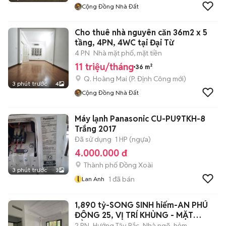
Cộng Đồng Nhà Đất
Cho thuê nhà nguyên căn 36m2 x 5
tầng, 4PN, 4WC tại Đại Từ
4 PN
Nhà mặt phố, mặt tiền
11 triệu/tháng
36 m²
Q. Hoàng Mai
(
P. Định Công
mới)
3 phút trước
4
Cộng Đồng Nhà Đất
Máy lạnh Panasonic CU-PU9TKH-8
Trắng 2017
Đã sử dụng
1 HP (ngựa)
4.000.000 đ
Thành phố Đồng Xoài
3 phút trước
3
l
1
đã bán
Lan Anh
1,890 tỷ-SONG SINH hiếm-AN PHÚ
ĐÔNG 25, VỊ TRÍ KHỦNG - MẶT
BẰNG KINH
2 PN
Hướng Tây Bắc
Nhà ngõ, hẻm