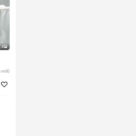
2
n
mới)