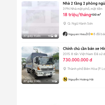
Nhà 2 tầng 2 phòng ngủ
3 PN
Nhà mặt phố, mặt tiền
18 triệu/tháng
100 m²
Q. Ngũ Hành Sơn
3.0
8
đã bá
Nguyen Hieu
37 giây trước
10
Chính chủ cần bán xe Hi
2015
8 tấn
Việt Nam
Đã sử 
730.000.000 đ
Thành phố Biên Hòa
(
P. L
N
Nguyễn Hoàng Hải
37 giây trước
10