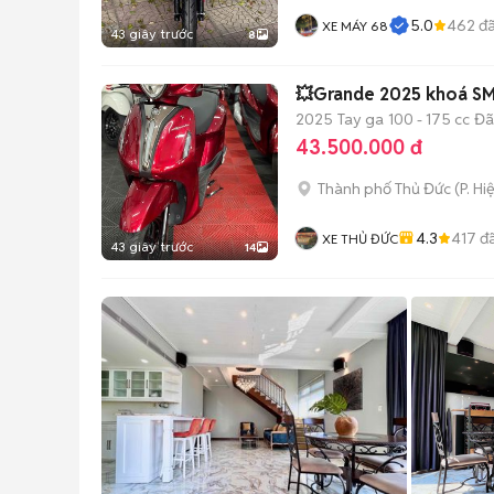
5.0
462
đã
XE MÁY 68
43 giây trước
8
💥Grande 2025 khoá SM
2025
Tay ga
100 - 175 cc
Đã
43.500.000 đ
Thành phố Thủ Đức
(
P. Hi
4.3
417
đã
XE THỦ ĐỨC
43 giây trước
14