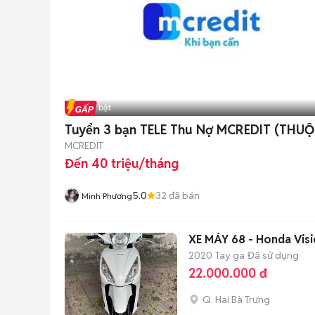
Tin nổi bật
Tuyển 3 bạn TELE Thu Nợ MCREDIT (THU
MCREDIT
Đến 40 triệu/tháng
5.0
32
đã bán
Minh Phương
XE MÁY 68 - Honda Visi
2020
Tay ga
Đã sử dụng
22.000.000 đ
Q. Hai Bà Trưng