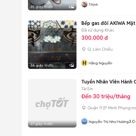
Thịnh
35 giây trước
2
Bếp gas đôi AKIWA Mặt
Đã sử dụng
Khác
300.000 đ
Q. Liên Chiểu
H
Hằng Nguyễn
36 giây trước
1
Tuyển Nhân Viên Hành 
Tài Em
Đến 30 triệu/tháng
Quận 11
(
P. Minh Phụng
mớ
3.0
Nguyễn Thị Như Hương
37 giây trước