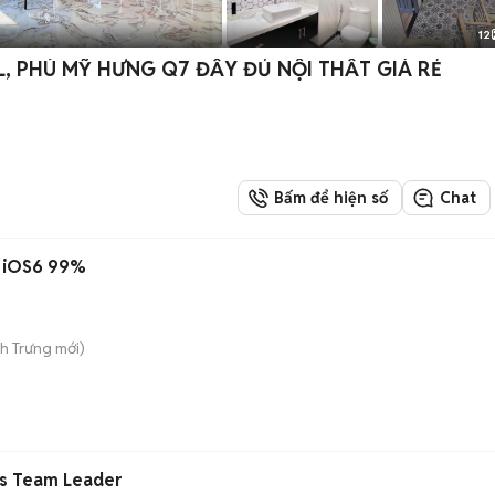
12
, PHÚ MỸ HƯNG Q7 ĐẦY ĐỦ NỘI THẤT GIÁ RẺ
Bấm để hiện số
Chat
B iOS6 99%
nh Trưng
mới)
s Team Leader