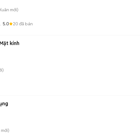
 Xuân
mới)
5.0
20
đã bán
Mặt kính
i)
dụng
mới)