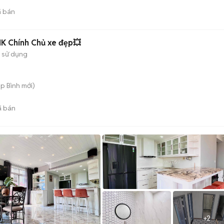
 bán
K Chính Chủ xe đẹp💥
 sử dụng
ệp Bình
mới)
 bán
+
2