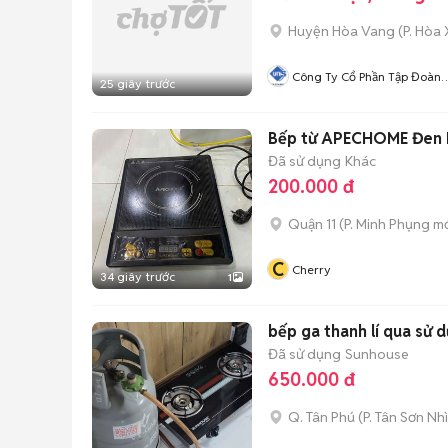
Huyện Hòa Vang
(
P. Hòa
Công Ty Cổ Phần Tập Đoàn
25 giây trước
Unis
Bếp từ APECHOME Đen 
Đã sử dụng
Khác
200.000 đ
Quận 11
(
P. Minh Phụng
mớ
C
Cherry
34 giây trước
1
bếp ga thanh lí qua sử 
Đã sử dụng
Sunhouse
650.000 đ
Q. Tân Phú
(
P. Tân Sơn Nhì