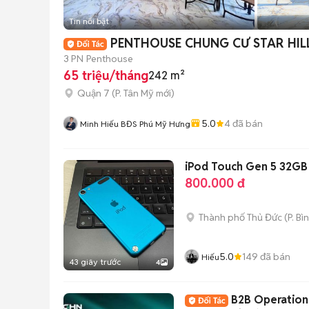
Tin nổi bật
PENTHOUSE CHUNG CƯ STAR HILL
3 PN
Penthouse
65 triệu/tháng
242 m²
Quận 7
(
P. Tân Mỹ
mới)
5.0
4
đã bán
Minh Hiếu BĐS Phú Mỹ Hưng
iPod Touch Gen 5 32G
800.000 đ
Thành phố Thủ Đức
(
P. Bì
5.0
149
đã bán
Hiếu
43 giây trước
4
B2B Operation