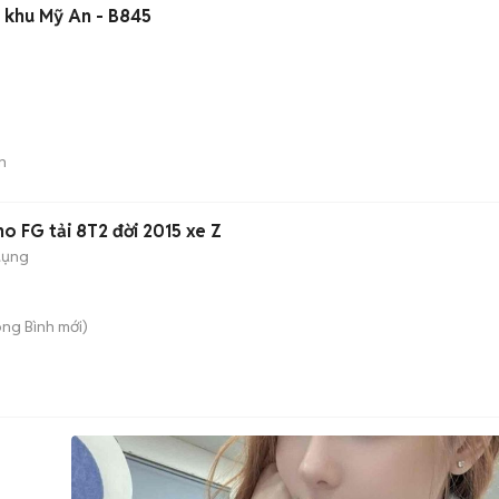
 khu Mỹ An - B845
n
no FG tải 8T2 đời 2015 xe Z
dụng
ong Bình
mới)