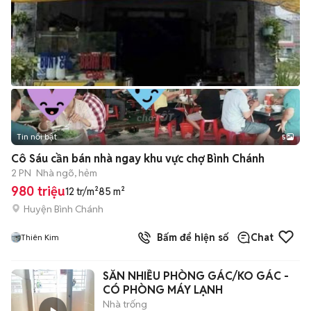
Tin nổi bật
5
Cô Sáu cần bán nhà ngay khu vực chợ Bình Chánh
2 PN
Nhà ngõ, hẻm
980 triệu
12 tr/m²
85 m²
Huyện Bình Chánh
Bấm để hiện số
Chat
Thiên Kim
SẴN NHIỀU PHÒNG GÁC/KO GÁC -
CÓ PHÒNG MÁY LẠNH
Nhà trống