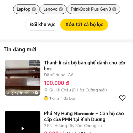
Laptop
Lenovo
ThinkBook Plus Gen 3
Đổi khu vực
Xóa tất cả bộ lọc
Tin đăng mới
Thanh lí các bộ bàn ghế dành cho lớp
học
Đã sử dụng
Gỗ
100.000 đ
Q. Hải Châu
(
P. Hòa Cường
mới)
31 giây trước
3
T
1
đã bán
Thông
Phú Mỹ Hưng 𝐇𝐚𝐫𝐦𝐨𝐧𝐢𝐞 – Căn hộ cao
cấp của PMH tại Bình Dương
2 PN
Hướng Tây Bắc
Chung cư