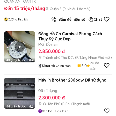
QUÁN ĂN TOÀN TRÍ
Đến 15 triệu/tháng
Quận 3
(
P. Nhiêu Lộc
mới)
C
Bấm để hiện số
Chat
Cường Patrick
Đồng Hồ Cơ Carnival Phong Cách
Thụy Sỹ Cực Đẹp
Mới
Đồ nam
2.850.000 đ
Thành phố Thủ Đức
(
P. Tăng Nhơn Phú
mới)
43 giây trước
5
20
đã
5.0
Đồng Hồ Chính Hãng
bán
Hiếu Nguyễn
Máy in Brother 2366dw Đã sử dụng
Đã sử dụng
2.300.000 đ
Q. Tân Phú
(
P. Phú Thạnh
mới)
44 giây trước
1
7
đã bán
Van Do