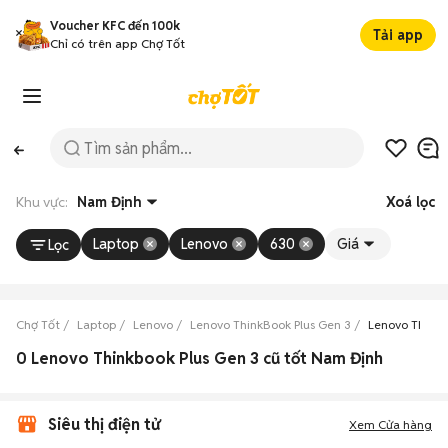
Voucher KFC đến 100k
Tải app
Chỉ có trên app Chợ Tốt
Khu vực:
Nam Định
Xoá lọc
Laptop
Lenovo
630
Giá
Lọc
Chợ Tốt
Laptop
Lenovo
Lenovo ThinkBook Plus Gen 3
Lenovo ThinkB
0 Lenovo Thinkbook Plus Gen 3 cũ tốt Nam Định
Siêu thị điện tử
Xem Cửa hàng