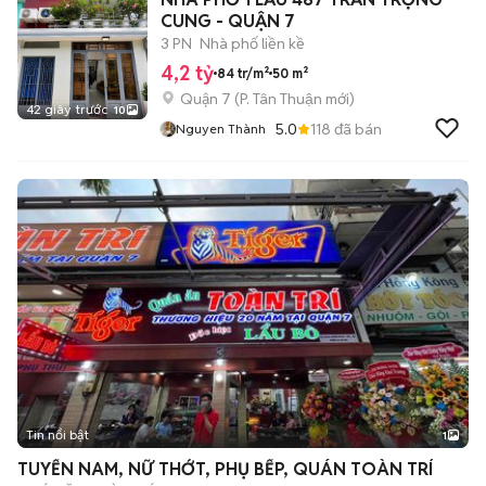
CUNG - QUẬN 7
3 PN
Nhà phố liền kề
4,2 tỷ
84 tr/m²
50 m²
Quận 7
(
P. Tân Thuận
mới)
42 giây trước
10
5.0
118
đã bán
Nguyen Thành
Tin nổi bật
1
TUYỂN NAM, NỮ THỚT, PHỤ BẾP, QUÁN TOÀN TRÍ