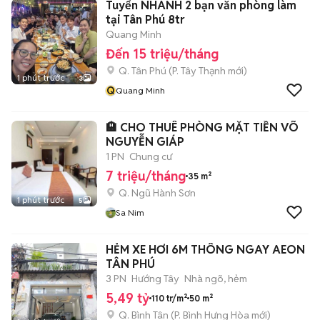
Tuyển NHANH 2 bạn văn phòng làm
tại Tân Phú 8tr
Quang Minh
Đến 15 triệu/tháng
Q. Tân Phú
(
P. Tây Thạnh
mới)
1 phút trước
3
Q
Quang Minh
🏨 CHO THUÊ PHÒNG MẶT TIỀN VÕ
NGUYỄN GIÁP
1 PN
Chung cư
7 triệu/tháng
35 m²
Q. Ngũ Hành Sơn
1 phút trước
5
Sa Nim
HẺM XE HƠI 6M THÔNG NGAY AEON
TÂN PHÚ
3 PN
Hướng Tây
Nhà ngõ, hẻm
5,49 tỷ
110 tr/m²
50 m²
Q. Bình Tân
(
P. Bình Hưng Hòa
mới)