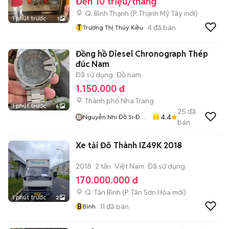
Đến 10 triệu/tháng
Q. Bình Thạnh
(
P. Thạnh Mỹ Tây
mới)
1 phút trước
1
T
4
đã bán
Trương Thị Thúy Kiều
Đồng hồ Diesel Chronograph Thép
đúc Nam
Đã sử dụng
Đồ nam
1.150.000 đ
Thành phố Nha Trang
1 phút trước
6
25
đã
4.4
Nguyễn Nhi Đồ Si-Đồ
bán
Sưu Tầm
Xe tải Đô Thành IZ49K 2018
2018
2 tấn
Việt Nam
Đã sử dụng
170.000.000 đ
Q. Tân Bình
(
P. Tân Sơn Hòa
mới)
1 phút trước
2
B
11
đã bán
Bình