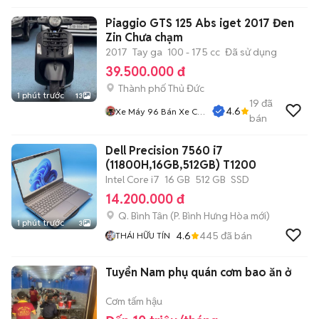
Piaggio GTS 125 Abs iget 2017 Đen
Zin Chưa chạm
2017
Tay ga
100 - 175 cc
Đã sử dụng
39.500.000 đ
Thành phố Thủ Đức
1 phút trước
13
19
đã
4.6
Xe Máy 96 Bán Xe Cũ
bán
Trả Góp
Dell Precision 7560 i7
(11800H,16GB,512GB) T1200
Intel Core i7
16 GB
512 GB
SSD
14.200.000 đ
Q. Bình Tân
(
P. Bình Hưng Hòa
mới)
1 phút trước
3
4.6
445
đã bán
THÁI HỮU TÍN
Tuyển Nam phụ quán cơm bao ăn ở
Cơm tấm hậu