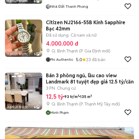
1 phút trước
6
Nhà Đất Thanh Phong
Citizen NJ2166-55B Kính Sapphire
Bạc 42mm
Đã sử dụng
Cả nam và nữ
4.000.000 đ
Q. Bình Thạnh
(
P. Gia Định
mới)
1 phút trước
5
5.0
23
đã bán
Phi Authentic
Bán 3 phòng ngủ, lầu cao view
Landmark 81 tuyệt đẹp giá 12.5 tỷ/căn
3 PN
Chung cư
12,5 tỷ
93 tr/m²
135 m²
Q. Bình Thạnh
(
P. Thạnh Mỹ Tây
mới)
1 phút trước
8
Minh Phạm