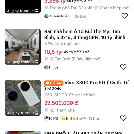
3,388 tỷ
46 tr/m²
73 m²
Thành phố Thủ Dầu Một
(
P. Chánh Hiệp
mới)
31 giây trước
11
1
đã bán
Võ Văn Nhẫn
Bán nhà hẻm ô tô Bùi Thế Mỹ, Tân
Bình, 5.3x16, 4 tầng 5PN, 10 tỷ nhỉnh
5 PN
Nhà ngõ, hẻm
10,5 tỷ
149 tr/m²
70 m²
Q. Tân Bình
(
P. Bảy Hiền
mới)
40 giây trước
5
Tín Lê
Vivo X300 Pro 5G ( Quốc Tế
) 512GB
X30
512 GB
Còn bảo hành
22.500.000 đ
Q. Thanh Khê
42 giây trước
6
5.0
4569
đã bán
Tú MB
NHÀ PHỐ 1 LẦU 487 TRẦN TRỌNG