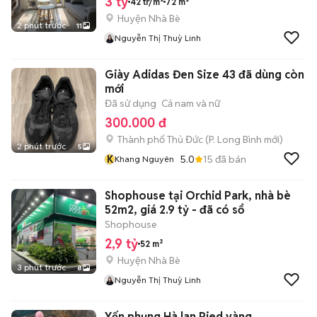
3 tỷ
42 tr/m²
72 m²
Huyện Nhà Bè
2 phút trước
11
Nguyễn Thị Thuỳ Linh
Giày Adidas Đen Size 43 đã dùng còn
mới
Đã sử dụng
Cả nam và nữ
300.000 đ
Thành phố Thủ Đức
(
P. Long Bình
mới)
2 phút trước
5
K
5.0
15
đã bán
Khang Nguyên
Shophouse tại Orchid Park, nhà bè
52m2, giá 2.9 tỷ - đã có sổ
Shophouse
2,9 tỷ
52 m²
Huyện Nhà Bè
3 phút trước
8
Nguyễn Thị Thuỳ Linh
Yến phụng Hà lan Pied vàng