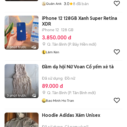
3.0
8
đã bán
Quân Ank
iPhone 12 128GB Xanh Super Retina
XDR
iPhone 12
128 GB
3.850.000 đ
Q. Tân Bình
(
P. Bảy Hiền
mới)
3 phút trước
4
L
Lâm Ken
Đầm dạ hội Nữ Voan Cổ yếm xẻ tà
Đã sử dụng
Đồ nữ
89.000 đ
Q. Tân Bình
(
P. Tân Bình
mới)
3 phút trước
1
Bao Minh Ho Tran
Hoodie Adidas Xám Unisex
Đã sử dụng
Cả nam và nữ