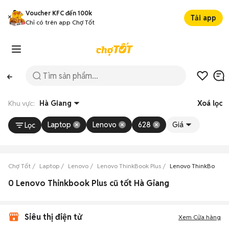
Voucher KFC đến 100k
Tải app
Chỉ có trên app Chợ Tốt
Khu vực:
Hà Giang
Xoá lọc
Laptop
Lenovo
628
Giá
Lọc
Chợ Tốt
Laptop
Lenovo
Lenovo ThinkBook Plus
Lenovo ThinkBook Pl
0 Lenovo Thinkbook Plus cũ tốt Hà Giang
Siêu thị điện tử
Xem Cửa hàng