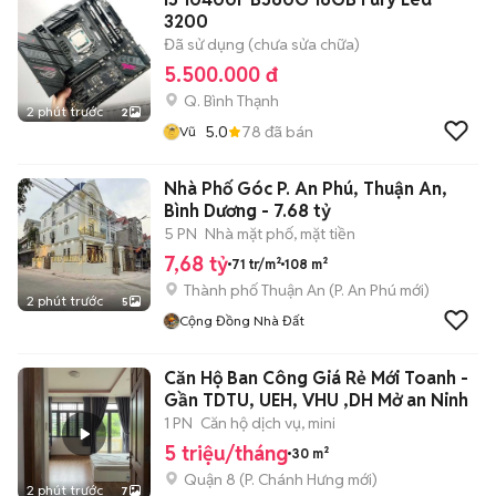
3200
Đã sử dụng (chưa sửa chữa)
5.500.000 đ
Q. Bình Thạnh
2 phút trước
2
5.0
78
đã bán
Vũ
Nhà Phố Góc P. An Phú, Thuận An,
Bình Dương - 7.68 tỷ
5 PN
Nhà mặt phố, mặt tiền
7,68 tỷ
71 tr/m²
108 m²
Thành phố Thuận An
(
P. An Phú
mới)
2 phút trước
5
Cộng Đồng Nhà Đất
Căn Hộ Ban Công Giá Rẻ Mới Toanh -
Gần TDTU, UEH, VHU ,DH Mở an Ninh
1 PN
Căn hộ dịch vụ, mini
5 triệu/tháng
30 m²
Quận 8
(
P. Chánh Hưng
mới)
2 phút trước
7