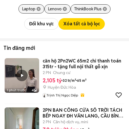
Laptop
Lenovo
ThinkBook Plus
Đổi khu vực
Xóa tất cả bộ lọc
Tin đăng mới
căn hộ 2Pn2WC 65m2 chỉ thanh toán
315tr - tặng full nội thất gỗ xịn
2 PN
Chung cư
2,105 tỷ
32 tr/m²
65 m²
Huyện Đức Hòa
1 phút trước
4
Trịnh Thị Ngọc Diệp
2PN BAN CÔNG CỬA SỔ TRỜI TÁCH
BẾP NGAY ĐH VĂN LANG, CẦU BÌNH
LỢI
2 PN
Căn hộ dịch vụ, mini