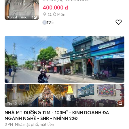
400.000 đ
Q. Ô Môn
3 phút trước
3
Tờ Ín
Tin nổi bật
4
NHÀ MT ĐƯỜNG 12M - 103M² - KINH DOANH ĐA
NGÀNH NGHỀ - SHR - NHỈNH 22Đ
3 PN
Nhà mặt phố, mặt tiền