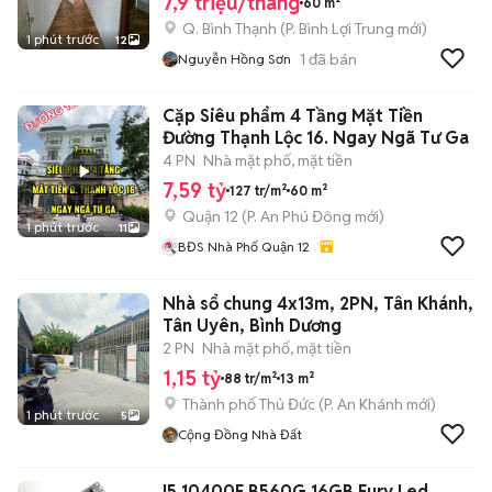
7,9 triệu/tháng
60 m²
Q. Bình Thạnh
(
P. Bình Lợi Trung
mới)
1 phút trước
12
1
đã bán
Nguyễn Hồng Sơn
Cặp Siêu phẩm 4 Tầng Mặt Tiền
Đường Thạnh Lộc 16. Ngay Ngã Tư Ga
4 PN
Nhà mặt phố, mặt tiền
7,59 tỷ
127 tr/m²
60 m²
Quận 12
(
P. An Phú Đông
mới)
1 phút trước
11
BĐS Nhà Phố Quận 12
Nhà sổ chung 4x13m, 2PN, Tân Khánh,
Tân Uyên, Bình Dương
2 PN
Nhà mặt phố, mặt tiền
1,15 tỷ
88 tr/m²
13 m²
Thành phố Thủ Đức
(
P. An Khánh
mới)
1 phút trước
5
Cộng Đồng Nhà Đất
I5 10400F B560G 16GB Fury Led