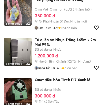
Chim Vẹt
Chim non (dưới 3 tháng tuổi)
350.000 đ
Q. Phú Nhuận
(
P. Đức Nhuận
mới)
3 phút trước
3
4.9
123
đã bán
Tâm Thiện
Tủ quần áo Nhựa Trắng 1.65m x 2m
Mới 99%
Đã sử dụng
Nhựa
1.200.000 đ
Huyện Bình Chánh
(
Xã Tân Nhựt
mới)
3 phút trước
5
4.5
6
đã bán
Đặng Tấn Tài
Quạt điều hòa Tirek F17 Xanh lá
Đã sử dụng
Khác
300.000 đ
Thị xã Sơn Tây
3 phút trước
2