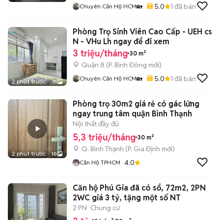
5.0
1
đã bán
Chuyên Căn Hộ HCM🏡
Phòng Trọ Sinh Viên Cao Cấp - UEH cs
N - VHu Lh ngay để đi xem
3 triệu/tháng
30 m²
Quận 8
(
P. Bình Đông
mới)
5.0
1
đã bán
Chuyên Căn Hộ HCM🏡
2 phút trước
11
Phòng trọ 30m2 giá rẻ có gác lửng
ngay trung tâm quận Bình Thạnh
Nội thất đầy đủ
5,3 triệu/tháng
30 m²
Q. Bình Thạnh
(
P. Gia Định
mới)
2 phút trước
10
4.0
Căn Hộ TPHCM
Căn hộ Phú Gia đã có sổ, 72m2, 2PN
2WC giá 3 tỷ, tặng một số NT
2 PN
Chung cư