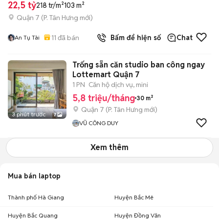
22,5 tỷ
218 tr/m²
103 m²
Quận 7
(
P. Tân Hưng
mới)
11
đã bán
Bấm để hiện số
Chat
An Tụ Tài
Trống sẵn căn studio ban công ngay
Lottemart Quận 7
1 PN
Căn hộ dịch vụ, mini
5,8 triệu/tháng
30 m²
Quận 7
(
P. Tân Hưng
mới)
3 phút trước
7
VŨ CÔNG DUY
Xem thêm
Mua bán laptop
Thành phố Hà Giang
Huyện Bắc Mê
Huyện Bắc Quang
Huyện Đồng Văn