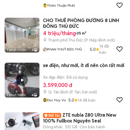
T
Thiên Thuận Phát
CHO THUÊ PHÒNG ĐƯỜNG 8 LINH
ĐÔNG THỦ ĐỨC
4 triệu/tháng
35 m²
Thành phố Thủ Đức
(
P. Hiệp Bình
mới)
14
đã
5.0
PHAN THUỶ BĐS THỦ
1 phút trước
7
bán
ĐỨC
xe điện, như mới, ít đi nên còn rất mới
Xe đạp điện
Đã sử dụng
3.599.000 đ
Q. Tân Bình
(
P. Tân Sơn
mới)
1 phút trước
6
D
5.0
14
đã bán
Duc Huy Vu
ZTE nubia Z80 Ultra New
100% Fullbox Nguyên Seal
Dòng khác
512 GB
Còn bảo hành