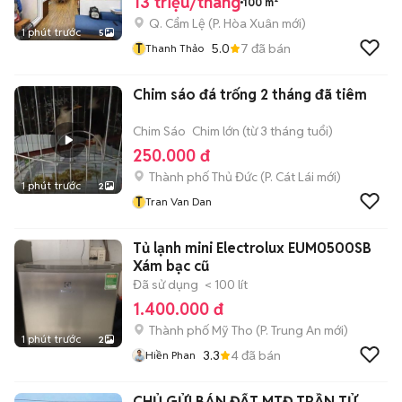
13 triệu/tháng
100 m²
Q. Cẩm Lệ
(
P. Hòa Xuân
mới)
1 phút trước
5
T
5.0
7
đã bán
Thanh Thảo
Chim sáo đá trống 2 tháng đã tiêm
Chim Sáo
Chim lớn (từ 3 tháng tuổi)
250.000 đ
Thành phố Thủ Đức
(
P. Cát Lái
mới)
1 phút trước
2
T
Tran Van Dan
Tủ lạnh mini Electrolux EUM0500SB
Xám bạc cũ
Đã sử dụng
< 100 lít
1.400.000 đ
Thành phố Mỹ Tho
(
P. Trung An
mới)
1 phút trước
2
3.3
4
đã bán
Hiền Phan
CHỦ GỬI BÁN ĐẤT MTĐ TRẦN TỬ