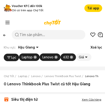
Voucher KFC đến 100k
Tải app
Chỉ có trên app Chợ Tốt
Khu vực:
Hậu Giang
Xoá lọc
Laptop
Lenovo
632
Giá
Lọc
Chợ Tốt
Laptop
Lenovo
Lenovo ThinkBook Plus Twist
Lenovo ThinkBo
0 Lenovo Thinkbook Plus Twist cũ tốt Hậu Giang
Siêu thị điện tử
Xem Cửa hàng