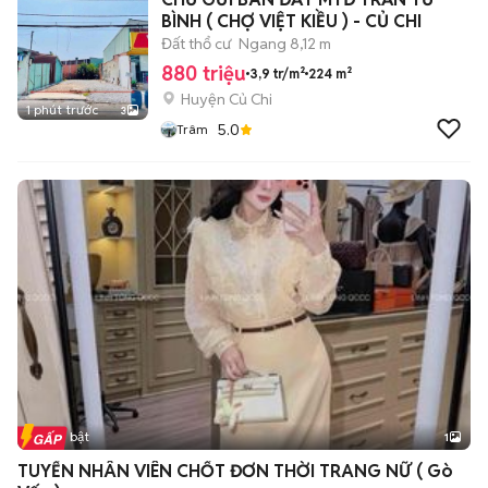
BÌNH ( CHỢ VIỆT KIỀU ) - CỦ CHI
Đất thổ cư
Ngang 8,12 m
880 triệu
3,9 tr/m²
224 m²
Huyện Củ Chi
1 phút trước
3
5.0
Trâm
Tin nổi bật
1
TUYỂN NHÂN VIÊN CHỐT ĐƠN THỜI TRANG NỮ ( Gò