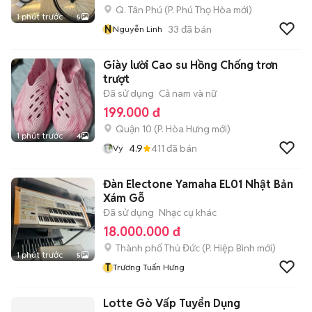
Q. Tân Phú
(
P. Phú Thọ Hòa
mới)
1 phút trước
5
N
33
đã bán
Nguyễn Linh
Giày lười Cao su Hồng Chống trơn
trượt
Đã sử dụng
Cả nam và nữ
199.000 đ
Quận 10
(
P. Hòa Hưng
mới)
1 phút trước
4
4.9
411
đã bán
Vy
Đàn Electone Yamaha EL01 Nhật Bản
Xám Gỗ
Đã sử dụng
Nhạc cụ khác
18.000.000 đ
Thành phố Thủ Đức
(
P. Hiệp Bình
mới)
1 phút trước
5
T
Trương Tuấn Hưng
Lotte Gò Vấp Tuyển Dụng