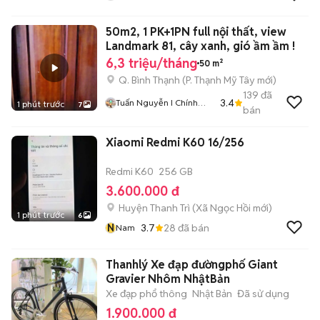
50m2, 1 PK+1PN full nội thất, view
Landmark 81, cây xanh, gió ầm ầm !
6,3 triệu/tháng
50 m²
Q. Bình Thạnh
(
P. Thạnh Mỹ Tây
mới)
139
đã
3.4
Tuấn Nguyễn I Chính
1 phút trước
7
bán
Chủ Nhà
Xiaomi Redmi K60 16/256
Redmi K60
256 GB
3.600.000 đ
Huyện Thanh Trì
(
Xã Ngọc Hồi
mới)
1 phút trước
6
N
3.7
28
đã bán
Nam
Thanhlý Xe đạp đườngphố Giant
Gravier Nhôm NhậtBản
Xe đạp phổ thông
Nhật Bản
Đã sử dụng
1.900.000 đ