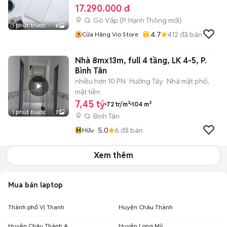
17.290.000 đ
Q. Gò Vấp
(
P. Hạnh Thông
mới)
1 phút trước
6
4.7
412
đã bán
Cửa Hàng Vio Store
Nhà 8mx13m, full 4 tầng, LK 4-5, P.
Bình Tân
nhiều hơn 10 PN
Hướng Tây
Nhà mặt phố,
mặt tiền
7,45 tỷ
72 tr/m²
104 m²
1 phút trước
7
Q. Bình Tân
H
5.0
6
đã bán
Hữu
Xem thêm
Mua bán laptop
Thành phố Vị Thanh
Huyện Châu Thành
Huyện Châu Thành A
Huyện Long Mỹ