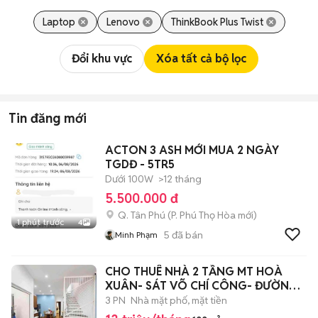
Laptop
Lenovo
ThinkBook Plus Twist
Đổi khu vực
Xóa tất cả bộ lọc
Tin đăng mới
ACTON 3 ASH MỚI MUA 2 NGÀY
TGDĐ - 5TR5
Dưới 100W
>12 tháng
5.500.000 đ
Q. Tân Phú
(
P. Phú Thọ Hòa
mới)
1 phút trước
4
5
đã bán
Minh Phạm
CHO THUÊ NHÀ 2 TẦNG MT HOÀ
XUÂN- SÁT VÕ CHÍ CÔNG- ĐƯỜNG
7m5
3 PN
Nhà mặt phố, mặt tiền