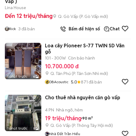
Vấp )
Lina House
Đến 12 triệu/tháng
Q. Gò Vấp
(
P. Gò Vấp
mới)
3
đã bán
Bấm để hiện số
Chat
Rick
Loa cây Pioneer S-77 TWIN SD Vân
gỗ
101 - 300W
Còn bảo hành
10.700.000 đ
Q. Tân Phú
(
P. Tân Sơn Nhì
mới)
1 phút trước
6
d
5.0
871
đã bán
DBAcoustic
Cho thuê nhà nguyên căn gò vấp
4 PN
Nhà ngõ, hẻm
19 triệu/tháng
90 m²
Q. Gò Vấp
(
P. Thông Tây Hội
mới)
1 phút trước
5
Nhà Đất Trần Hiếu