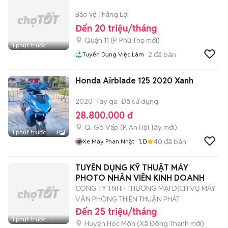
Bảo vệ Thắng Lợi
Đến 20 triệu/tháng
Quận 11
(
P. Phú Thọ
mới)
1 phút trước
2
đã bán
Tuyển Dụng Việc Làm
Honda Airblade 125 2020 Xanh
2020
Tay ga
Đã sử dụng
28.800.000 đ
Q. Gò Vấp
(
P. An Hội Tây
mới)
1 phút trước
7
1.0
40
đã bán
Xe Máy Phan Nhật
TUYỂN DỤNG KỸ THUẬT MÁY
PHOTO NHÂN VIÊN KINH DOANH
CÔNG TY TNHH THƯƠNG MẠI DỊCH VỤ MÁY
VĂN PHÒNG THIÊN THUẬN PHÁT
Đến 25 triệu/tháng
1 phút trước
Huyện Hóc Môn
(
Xã Đông Thạnh
mới)