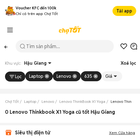
Voucher KFC đến 100k
Tải app
Chỉ có trên app Chợ Tốt
Khu vực:
Hậu Giang
Xoá lọc
Laptop
Lenovo
635
Giá
Lọc
Chợ Tốt
Laptop
Lenovo
Lenovo ThinkBook X1 Yoga
Lenovo ThinkBoo
0 Lenovo Thinkbook X1 Yoga cũ tốt Hậu Giang
Siêu thị điện tử
Xem Cửa hàng