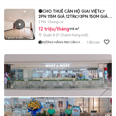
🟢CHO THUÊ CĂN HỘ GIAI VIỆT👉
2PN 115M GIÁ 12TR👉3PN 150M GIÁ
16TR💥GIÁ TỐT
2 PN
Chung cư
12 triệu/tháng
115 m²
Quận 8
(
P. Chánh Hưng
mới)
1 phút trước
12
1
đã bán
DƯƠNG HẰNG PKD CĂN HỘ
GIAI VIỆT CENTRAL PREMIUM
Tin nổi bật
6