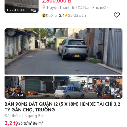
2.800.000 đ
Huyện Thanh Trì
(
Xã Nam Phù
mới)
1 phút trước
5
Đ
2.4
23
đã bán
Đuông
Tin nổi bật
7
+
2
BÁN 90M2 ĐẤT QUẬN 12 (5 X 18M) HẺM XE TẢI CHỈ 3,2
TỶ GẦN CHỢ, TRƯỜNG
Đất thổ cư
Ngang 5 m
3,2 tỷ
36 tr/m²
88 m²