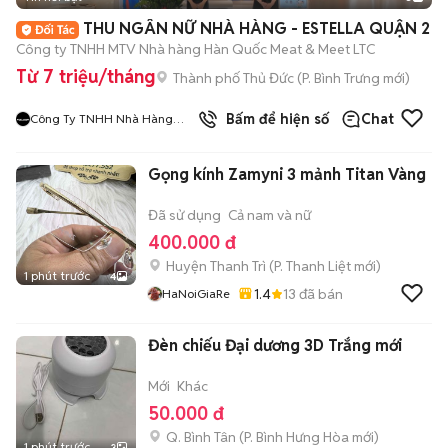
+
2
THU NGÂN NỮ NHÀ HÀNG - ESTELLA QUẬN 2
Công ty TNHH MTV Nhà hàng Hàn Quốc Meat & Meet LTC
Từ 7 triệu/tháng
Thành phố Thủ Đức
(
P. Bình Trưng
mới)
9
đã bán
Bấm để hiện số
Chat
Công Ty TNHH Nhà Hàng
Hàn Quốc Meat And Meet
Gọng kính Zamyni 3 mảnh Titan Vàng
Đã sử dụng
Cả nam và nữ
400.000 đ
Huyện Thanh Trì
(
P. Thanh Liệt
mới)
1 phút trước
4
1.4
13
đã bán
HaNoiGiaRe
Đèn chiếu Đại dương 3D Trắng mới
Mới
Khác
50.000 đ
Q. Bình Tân
(
P. Bình Hưng Hòa
mới)
1 phút trước
3