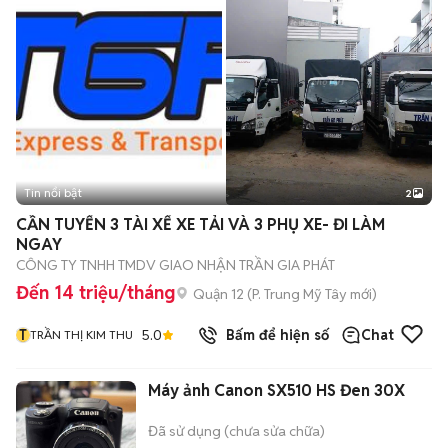
Tin nổi bật
2
CẦN TUYỂN 3 TÀI XẾ XE TẢI VÀ 3 PHỤ XE- ĐI LÀM
NGAY
CÔNG TY TNHH TMDV GIAO NHẬN TRẦN GIA PHÁT
Đến 14 triệu/tháng
Quận 12
(
P. Trung Mỹ Tây
mới)
T
5.0
Bấm để hiện số
Chat
TRẦN THỊ KIM THU
Máy ảnh Canon SX510 HS Đen 30X
Đã sử dụng (chưa sửa chữa)