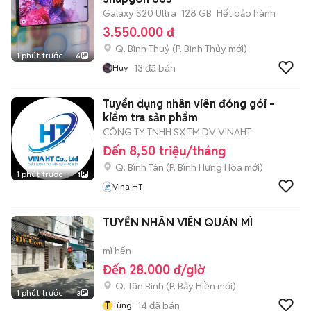
Galaxy S20 Ultra
128 GB
Hết bảo hành
3.550.000 đ
Q. Bình Thuỷ
(
P. Bình Thủy
mới)
1 phút trước
6
13
đã bán
Huy
Tuyển dụng nhân viên đóng gói -
kiểm tra sản phẩm
CÔNG TY TNHH SX TM DV VINAHT
Đến 8,50 triệu/tháng
Q. Bình Tân
(
P. Bình Hưng Hòa
mới)
1 phút trước
1
Vina HT
TUYỂN NHÂN VIÊN QUÁN MÌ
mì hến
Đến 28.000 đ/giờ
Q. Tân Bình
(
P. Bảy Hiền
mới)
1 phút trước
3
T
14
đã bán
Tùng