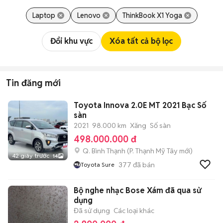
Laptop
Lenovo
ThinkBook X1 Yoga
Đổi khu vực
Xóa tất cả bộ lọc
Tin đăng mới
Toyota Innova 2.0E MT 2021 Bạc Số
sàn
2021
98.000 km
Xăng
Số sàn
498.000.000 đ
Q. Bình Thạnh
(
P. Thạnh Mỹ Tây
mới)
42 giây trước
14
377
đã bán
Toyota Sure
Bộ nghe nhạc Bose Xám đã qua sử
dụng
Đã sử dụng
Các loại khác