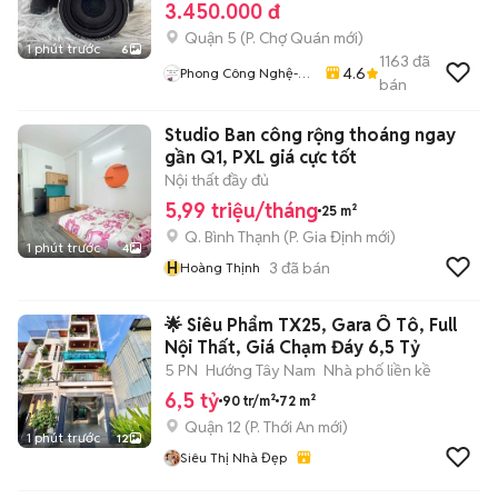
3.450.000 đ
Quận 5
(
P. Chợ Quán
mới)
1 phút trước
6
1163
đã
4.6
Phong Công Nghệ-
bán
TienTranMobile
Studio Ban công rộng thoáng ngay
gần Q1, PXL giá cực tốt
Nội thất đầy đủ
5,99 triệu/tháng
25 m²
Q. Bình Thạnh
(
P. Gia Định
mới)
1 phút trước
4
H
3
đã bán
Hoàng Thịnh
🌟 Siêu Phẩm TX25, Gara Ô Tô, Full
Nội Thất, Giá Chạm Đáy 6,5 Tỷ
5 PN
Hướng Tây Nam
Nhà phố liền kề
6,5 tỷ
90 tr/m²
72 m²
Quận 12
(
P. Thới An
mới)
1 phút trước
12
Siêu Thị Nhà Đẹp