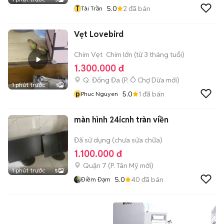
T
5.0
2
đã bán
Tài Trần
Vẹt Lovebird
Chim Vẹt
Chim lớn (từ 3 tháng tuổi)
1.300.000 đ
Q. Đống Đa
(
P. Ô Chợ Dừa
mới)
1 phút trước
1
p
5.0
1
đã bán
Phuc Nguyen
màn hình 24icnh tràn viền
Đã sử dụng (chưa sửa chữa)
1.100.000 đ
Quận 7
(
P. Tân Mỹ
mới)
1 phút trước
5
5.0
40
đã bán
Điềm Đạm