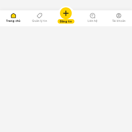
Trang chủ
Quản lý tin
Liên hệ
Tài khoản
Đăng tin
109.000 Bình chọn
Tải ứng dụng Chợ Tốt
Về Chợ Tốt
Quy chế sàn
Chính sách bảo mật
Giải quyết tranh chấp
CÔNG TY TNHH CHỢ TỐT - Người đại diện theo pháp luật:
Nguyễn Trọng Tấn; GPDKKD: 0312120782 do Sở KH & ĐT TP.HCM cấp ngày
11/01/2013;
GPMXH: 185/GP-BTTTT do Bộ Thông tin và Truyền thông
cấp ngày 09/07/2024 - Chịu trách nhiệm
nội dung: Trần Hoàng Ly.
Chính sách sử dụng
Địa chỉ: Tầng 18, Toà nhà UOA, Số 6 đường Tân Trào, Phường Tân Mỹ,
Thành phố Hồ Chí Minh, Việt Nam;