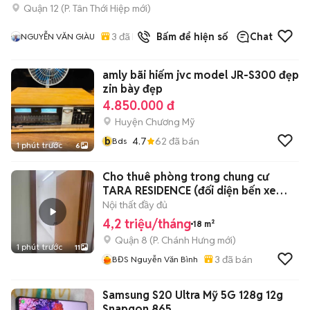
Quận 12
(
P. Tân Thới Hiệp
mới)
3
đã bán
Bấm để hiện số
Chat
NGUYỄN VĂN GIÀU
amly bãi hiếm jvc model JR-S300 đẹp
zin bày đẹp
4.850.000 đ
Huyện Chương Mỹ
b
4.7
62
đã bán
Bds
1 phút trước
6
Cho thuê phòng trong chung cư
TARA RESIDENCE (đối diện bến xe
Q8)
Nội thất đầy đủ
4,2 triệu/tháng
18 m²
Quận 8
(
P. Chánh Hưng
mới)
1 phút trước
11
3
đã bán
BĐS Nguyễn Văn Bình
Samsung S20 Ultra Mỹ 5G 128g 12g
Snapgon 865