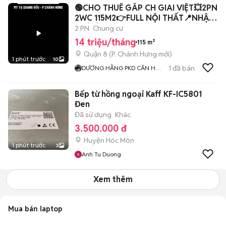
🟢CHO THUÊ GÂP CH GIAI VIỆT💥2PN
2WC 115M2👉FULL NỘI THẤT📍NHẬN
NHÀ Ở NGAY
2 PN
Chung cư
14 triệu/tháng
115 m²
Quận 8
(
P. Chánh Hưng
mới)
1 phút trước
10
1
đã bán
DƯƠNG HẰNG PKD CĂN HỘ
GIAI VIỆT CENTRAL PREMIUM
Bếp từ hồng ngoại Kaff KF-IC5801
Đen
Đã sử dụng
Khác
3.500.000 đ
Huyện Hóc Môn
1 phút trước
3
Anh Tu Duong
Xem thêm
Mua bán laptop