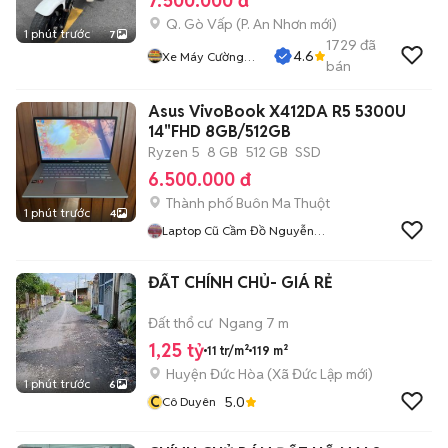
7.500.000 đ
Q. Gò Vấp
(
P. An Nhơn
mới)
1 phút trước
7
1729
đã
4.6
Xe Máy Cường
bán
Phát
Asus VivoBook X412DA R5 5300U
14"FHD 8GB/512GB
Ryzen 5
8 GB
512 GB
SSD
6.500.000 đ
Thành phố Buôn Ma Thuột
1 phút trước
4
Laptop Cũ Cầm Đồ Nguyễn
Phương
ĐẤT CHÍNH CHỦ- GIÁ RẺ
Đất thổ cư
Ngang 7 m
1,25 tỷ
11 tr/m²
119 m²
Huyện Đức Hòa
(
Xã Đức Lập
mới)
1 phút trước
6
C
5.0
Cô Duyên