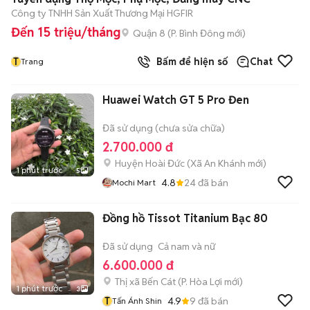
Công ty TNHH Sản Xuất Thương Mại HGFIR
Đến 15 triệu/tháng
Quận 8
(
P. Bình Đông
mới)
T
Bấm để hiện số
Chat
Trang
Huawei Watch GT 5 Pro Đen
Đã sử dụng (chưa sửa chữa)
2.700.000 đ
Huyện Hoài Đức
(
Xã An Khánh
mới)
1 phút trước
5
4.8
24
đã bán
Mochi Mart
Đồng hồ Tissot Titanium Bạc 80
Đã sử dụng
Cả nam và nữ
6.600.000 đ
Thị xã Bến Cát
(
P. Hòa Lợi
mới)
1 phút trước
3
T
4.9
9
đã bán
Tấn Ánh Shin