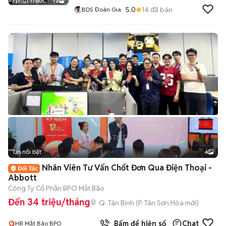
1 phút trước
12
5.0
14
đã bán
BDS Đoàn Gia
Tin nổi bật
4
Nhân Viên Tư Vấn Chốt Đơn Qua Điện Thoại -
Abbott
Công Ty Cổ Phần BPO Mắt Bão
Đến 34 triệu/tháng
Q. Tân Bình
(
P. Tân Sơn Hòa
mới)
Bấm để hiện số
Chat
HR Mắt Bão BPO