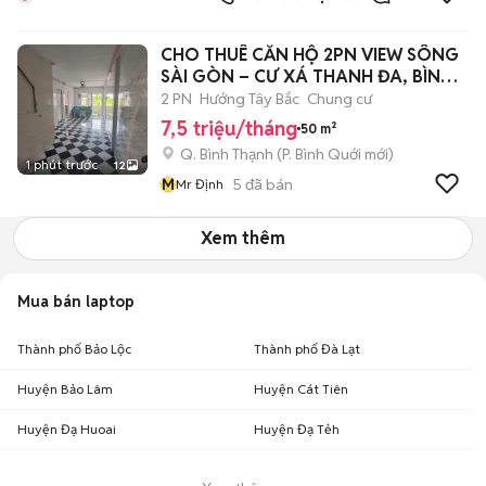
CHO THUÊ CĂN HỘ 2PN VIEW SÔNG
SÀI GÒN – CƯ XÁ THANH ĐA, BÌNH
THẠNH
2 PN
Hướng Tây Bắc
Chung cư
7,5 triệu/tháng
50 m²
Q. Bình Thạnh
(
P. Bình Quới
mới)
1 phút trước
12
M
5
đã bán
Mr Định
Xem thêm
Mua bán laptop
Thành phố Bảo Lộc
Thành phố Đà Lạt
Huyện Bảo Lâm
Huyện Cát Tiên
Huyện Đạ Huoai
Huyện Đạ Tẻh