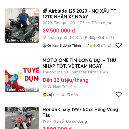
🌈 Airblade 125 2023 - NỢ XẤU TT
12TR NHẬN XE NGAY
2023
Tay ga
100 - 175 cc
Đã sử dụng
39.500.000 đ
Thành phố Thủ Đức
(
P. Hiệp Bình
mới)
1 phút trước
9
4.7
403
đã bán
Xe Máy Trường Thịnh
MOTO ONE TÌM ĐỒNG ĐỘI – THU
NHẬP TỐT, VỀ TEAM NGAY
Thương Mại và Phát Triển Dịch Vụ An
Đến 22 triệu/tháng
Q. Nam Từ Liêm
1 phút trước
1
C
4
đã bán
Chị Tình
Honda Chaly 1997 50cc Hồng Vũng
Tàu
1997
Xe số
Đã sử dụng