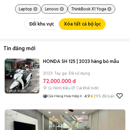
Laptop
Lenovo
ThinkBook X1 Yoga
Đổi khu vực
Xóa tất cả bộ lọc
Tin đăng mới
HONDA SH 125 | 2023 hàng bỏ mẫu
2023
Tay ga
Đã sử dụng
72.000.000 đ
Q. Ninh Kiều
(
P. Cái Khế
mới)
1 phút trước
11
4.9
295
đã bán
Cửa Hàng Hoà Hiệp II