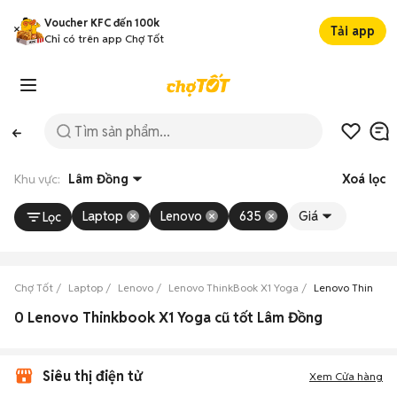
Voucher KFC đến 100k
Tải app
Chỉ có trên app Chợ Tốt
Khu vực:
Lâm Đồng
Xoá lọc
Laptop
Lenovo
635
Giá
Lọc
Chợ Tốt
Laptop
Lenovo
Lenovo ThinkBook X1 Yoga
Lenovo ThinkBo
0 Lenovo Thinkbook X1 Yoga cũ tốt Lâm Đồng
Siêu thị điện tử
Xem Cửa hàng