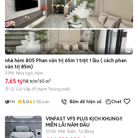
Tin nổi bật
4
nhà hẻm 805 Phan văn trị 65m 1 trệt 1 lầu ( cách phan
văn trị 85m)
3 PN
Nhà ngõ, hẻm
7,65 tỷ
118 tr/m²
65 m²
Q. Gò Vấp
(
P. Hạnh Thông
mới)
5.0
3
đã bán
Bấm để hiện số
Chat
Tốt
VINFAST VF5 PLUS KỊCH KHUNG‼️
MIỄN LÃI NĂM ĐẦU
2026
Mới
Điện
Tự động