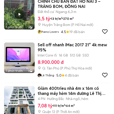
CHÍNH CHỦ BÁN ĐẤT HỐ NAI 3 –
TRẢNG BOM, ĐỒNG NAI
Đất thổ cư
Ngang 6,3 m
3,5 tỷ
13 tr/m²
270 m²
Huyện Trảng Bom
(
P. Hố Nai
mới)
1 phút trước
3
P
4.5
19
đã bán
Piano Lovers
Sell off nhanh iMac 2017 21” 4k mew
95%
Intel Core i5
16 GB
512 GB
SSD
8.900.000 đ
Q. Tân Phú
(
P. Phú Thọ Hòa
mới)
1 phút trước
3
5.0
4
đã bán
Lê Thắng
Giảm 400trieu nhà 4m x 16m có
thang máy hẻm 14m đường Lê Thị
Riêng Q12
4 PN
Hướng Bắc
Nhà ngõ, hẻm
7,08 tỷ
111 tr/m²
64 m²
Quận 12
(
P. Thới An
mới)