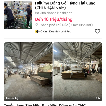
Fulltime Đóng Gói Hàng Thú Cưng
(CHỈ NHẬN NAM)
Hộ kinh doanh Hoshi pet
Đến 10 triệu/tháng
Thành phố Thủ Đức
(
P. Tam Bình
mới)
1 phút trước
3
H
Hộ Kinh Doanh Hoshi Pet
Tin nổi bật
2
Tuyển dụng Thợ Mộc, Phụ Mộc, Đứng máy CNC