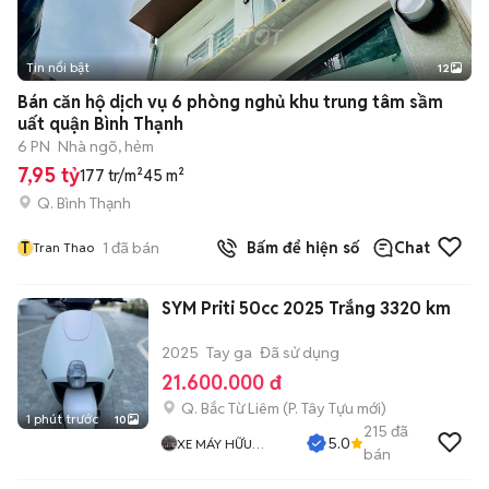
Tin nổi bật
12
+
2
Bán căn hộ dịch vụ 6 phòng nghủ khu trung tâm sầm
uất quận Bình Thạnh
6 PN
Nhà ngõ, hẻm
7,95 tỷ
177 tr/m²
45 m²
Q. Bình Thạnh
T
1
đã bán
Bấm để hiện số
Chat
Tran Thao
SYM Priti 50cc 2025 Trắng 3320 km
2025
Tay ga
Đã sử dụng
21.600.000 đ
Q. Bắc Từ Liêm
(
P. Tây Tựu
mới)
1 phút trước
10
215
đã
5.0
XE MÁY HỮU
bán
NHUẬN