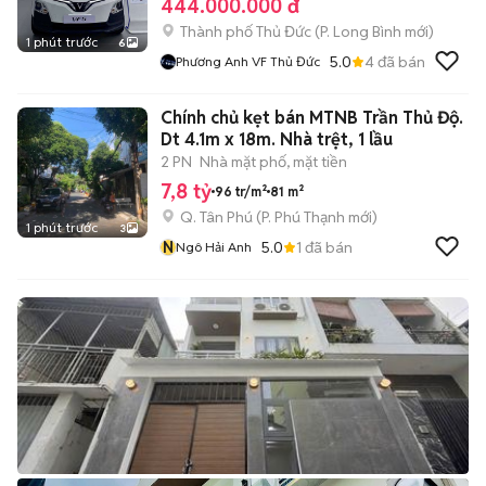
444.000.000 đ
Thành phố Thủ Đức
(
P. Long Bình
mới)
1 phút trước
6
5.0
4
đã bán
Phương Anh VF Thủ Đức
Chính chủ kẹt bán MTNB Trần Thủ Độ.
Dt 4.1m x 18m. Nhà trệt, 1 lầu
2 PN
Nhà mặt phố, mặt tiền
7,8 tỷ
96 tr/m²
81 m²
Q. Tân Phú
(
P. Phú Thạnh
mới)
1 phút trước
3
N
5.0
1
đã bán
Ngô Hải Anh