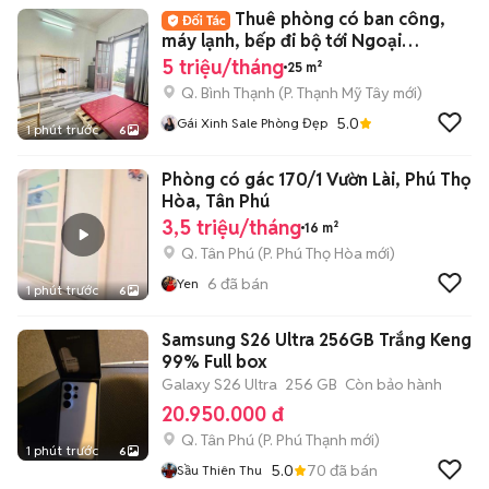
Thuê phòng có ban công,
máy lạnh, bếp đi bộ tới Ngoại
Thương, GTVT
5 triệu/tháng
25 m²
Q. Bình Thạnh
(
P. Thạnh Mỹ Tây
mới)
5.0
Gái Xinh Sale Phòng Đẹp
1 phút trước
6
Phòng có gác 170/1 Vườn Lài, Phú Thọ
Hòa, Tân Phú
3,5 triệu/tháng
16 m²
Q. Tân Phú
(
P. Phú Thọ Hòa
mới)
6
đã bán
Yen
1 phút trước
6
Samsung S26 Ultra 256GB Trắng Keng
99% Full box
Galaxy S26 Ultra
256 GB
Còn bảo hành
20.950.000 đ
Q. Tân Phú
(
P. Phú Thạnh
mới)
1 phút trước
6
5.0
70
đã bán
Sầu Thiên Thu