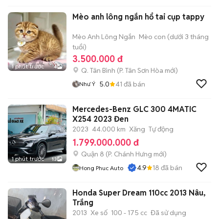
Mèo anh lông ngắn hổ tai cụp tappy
Mèo Anh Lông Ngắn
Mèo con (dưới 3 tháng
tuổi)
3.500.000 đ
1 phút trước
4
Q. Tân Bình
(
P. Tân Sơn Hòa
mới)
5.0
41
đã bán
Như Ý
Mercedes-Benz GLC 300 4MATIC
X254 2023 Đen
2023
44.000 km
Xăng
Tự động
1.799.000.000 đ
Quận 8
(
P. Chánh Hưng
mới)
1 phút trước
13
4.9
18
đã bán
Hong Phuc Auto
Honda Super Dream 110cc 2013 Nâu,
Trắng
2013
Xe số
100 - 175 cc
Đã sử dụng