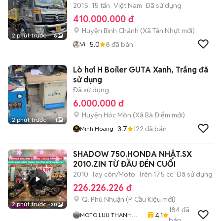
2015
15 tấn
Việt Nam
Đã sử dụng
410.000.000 đ
Huyện Bình Chánh
(
Xã Tân Nhựt
mới)
2 phút trước
8
5.0
8
đã bán
Vi
Lò hơi H Boiler GUTA Xanh, Trắng đã
sử dụng
Đã sử dụng
6.000.000 đ
Huyện Hóc Môn
(
Xã Bà Điểm
mới)
2 phút trước
1
3.7
122
đã bán
Minh Hoang
SHADOW 750.HONDA NHẬT.SX
2010.ZIN TỪ ĐẦU ĐÉN CUỐI
2010
Tay côn/Moto
Trên 175 cc
Đã sử dụng
226.226.226 đ
Q. Phú Nhuận
(
P. Cầu Kiệu
mới)
2 phút trước
20
184
đã
4.1
MOTO LUU THANH
bán