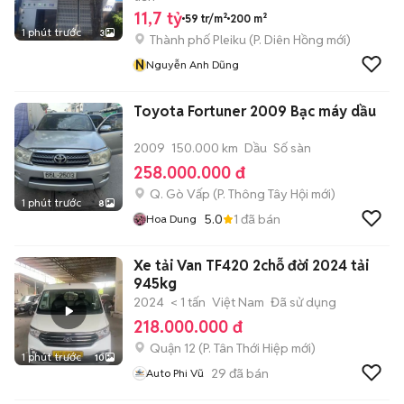
11,7 tỷ
59 tr/m²
200 m²
1 phút trước
3
Thành phố Pleiku
(
P. Diên Hồng
mới)
N
Nguyễn Anh Dũng
Toyota Fortuner 2009 Bạc máy dầu
2009
150.000 km
Dầu
Số sàn
258.000.000 đ
Q. Gò Vấp
(
P. Thông Tây Hội
mới)
1 phút trước
8
5.0
1
đã bán
Hoa Dung
Xe tải Van TF420 2chỗ đời 2024 tải
945kg
2024
< 1 tấn
Việt Nam
Đã sử dụng
218.000.000 đ
Quận 12
(
P. Tân Thới Hiệp
mới)
1 phút trước
10
29
đã bán
Auto Phi Vũ