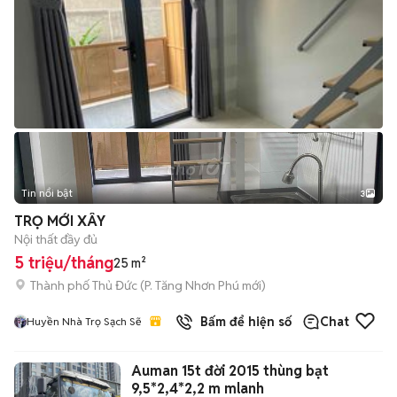
Tin nổi bật
3
TRỌ MỚI XÂY
Nội thất đầy đủ
5 triệu/tháng
25 m²
Thành phố Thủ Đức
(
P. Tăng Nhơn Phú
mới)
Bấm để hiện số
Chat
Huyền Nhà Trọ Sạch Sẽ
Auman 15t đời 2015 thùng bạt
9,5*2,4*2,2 m mlanh