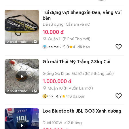
HAI-Cua Hang MOTO
LUU THANH HAI 77A
Túi đựng vợt Shengxin Đen, vàng Vải
Hoang Van Thu , PN ,
TPHCM
bền
Đã sử dụng
Cả nam và nữ
10.000 đ
Quận 11
(
P. Phú Thọ
mới)
2 phút trước
3
5.0
41
đã bán
Realme5
Gà mái Thái Mỹ Trắng 2.3kg Cái
Giống Gà Khác
Gà lớn (từ 3 tháng tuổi)
1.000.000 đ
Quận 10
(
P. Vườn Lài
mới)
2 phút trước
4
K
4.7
418
đã bán
Khoi
Loa Bluetooth JBL GO3 Xanh dương
Dưới 100W
>12 tháng