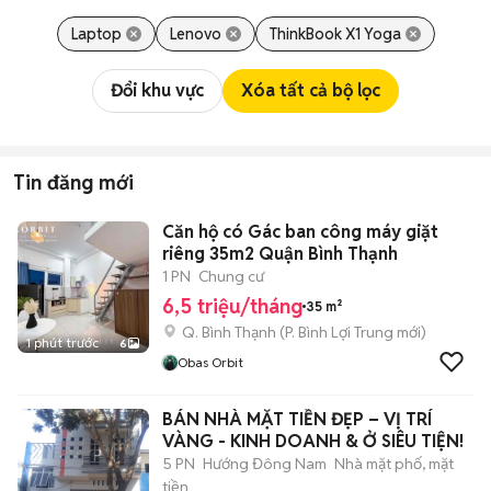
Laptop
Lenovo
ThinkBook X1 Yoga
Đổi khu vực
Xóa tất cả bộ lọc
Tin đăng mới
Căn hộ có Gác ban công máy giặt
riêng 35m2 Quận Bình Thạnh
1 PN
Chung cư
6,5 triệu/tháng
35 m²
Q. Bình Thạnh
(
P. Bình Lợi Trung
mới)
1 phút trước
6
Obas Orbit
BÁN NHÀ MẶT TIỀN ĐẸP – VỊ TRÍ
VÀNG - KINH DOANH & Ở SIÊU TIỆN!
5 PN
Hướng Đông Nam
Nhà mặt phố, mặt
tiền