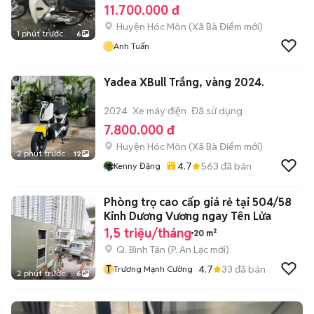
11.700.000 đ
Huyện Hóc Môn
(
Xã Bà Điểm
mới)
1 phút trước
6
Anh Tuấn
Yadea XBull Trắng, vàng 2024.
2024
Xe máy điện
Đã sử dụng
7.800.000 đ
Huyện Hóc Môn
(
Xã Bà Điểm
mới)
2 phút trước
12
4.7
563
đã bán
Kenny Đặng
Phòng trọ cao cấp giá rẻ tại 504/58
Kinh Dương Vương ngay Tên Lửa
1,5 triệu/tháng
20 m²
Q. Bình Tân
(
P. An Lạc
mới)
T
4.7
33
đã bán
Trương Mạnh Cường
2 phút trước
6