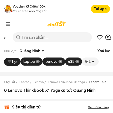
Voucher KFC đến 100k
Tải app
Chỉ có trên app Chợ Tốt
Khu vực:
Quảng Ninh
Xoá lọc
Laptop
Lenovo
635
Giá
Lọc
Chợ Tốt
Laptop
Lenovo
Lenovo ThinkBook X1 Yoga
Lenovo ThinkBoo
0 Lenovo Thinkbook X1 Yoga cũ tốt Quảng Ninh
Siêu thị điện tử
Xem Cửa hàng