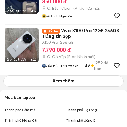
350.000 đ
Q. Bắc Từ Liêm
(
P. Tây Tựu
mới)
2 phút trước
4
V
Vũ Đình Nguyên
Vivo X100 Pro 12GB 256GB
Trắng zin đẹp
X100 Pro
256 GB
7.790.000 đ
Q. Gò Vấp
(
P. An Nhơn
mới)
2 phút trước
6
1259
đã
4.6
Cửa Hàng KGPHONE
bán
STORE
Xem thêm
Mua bán laptop
Thành phố Cẩm Phả
Thành phố Hạ Long
Thành phố Móng Cái
Thành phố Uông Bí