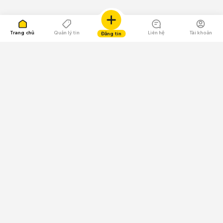
Trang chủ
Quản lý tin
Liên hệ
Tài khoản
Đăng tin
109.000 Bình chọn
Tải ứng dụng Chợ Tốt
Về Chợ Tốt
Quy chế sàn
Chính sách bảo mật
Giải quyết tranh chấp
CÔNG TY TNHH CHỢ TỐT - Người đại diện theo pháp luật:
Nguyễn Trọng Tấn; GPDKKD: 0312120782 do Sở KH & ĐT TP.HCM cấp ngày
11/01/2013;
GPMXH: 185/GP-BTTTT do Bộ Thông tin và Truyền thông
cấp ngày 09/07/2024 - Chịu trách nhiệm
nội dung: Trần Hoàng Ly.
Chính sách sử dụng
Địa chỉ: Tầng 18, Toà nhà UOA, Số 6 đường Tân Trào, Phường Tân Mỹ,
Thành phố Hồ Chí Minh, Việt Nam;