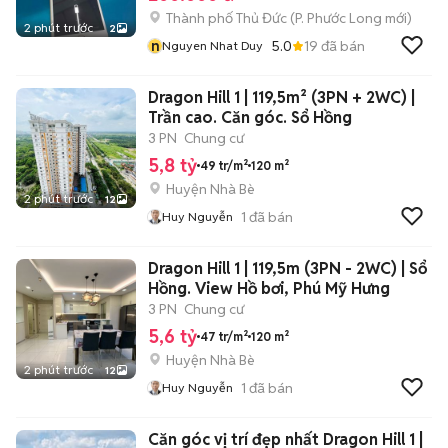
Thành phố Thủ Đức
(
P. Phước Long
mới)
2 phút trước
2
n
5.0
19
đã bán
Nguyen Nhat Duy
Dragon Hill 1 | 119,5m² (3PN + 2WC) |
Trần cao. Căn góc. Sổ Hồng
3 PN
Chung cư
5,8 tỷ
49 tr/m²
120 m²
Huyện Nhà Bè
2 phút trước
12
1
đã bán
Huy Nguyễn
Dragon Hill 1 | 119,5m (3PN - 2WC) | Sổ
Hồng. View Hồ bơi, Phú Mỹ Hưng
3 PN
Chung cư
5,6 tỷ
47 tr/m²
120 m²
Huyện Nhà Bè
2 phút trước
12
1
đã bán
Huy Nguyễn
Căn góc vị trí đẹp nhất Dragon Hill 1 |