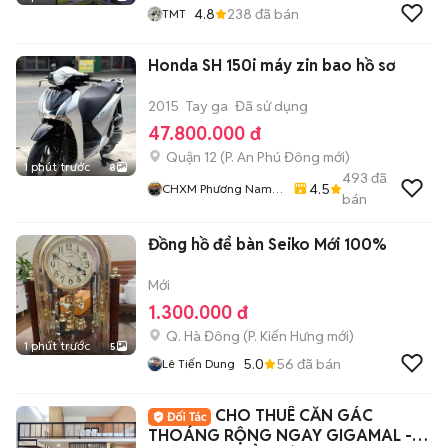
4.8
238
đã bán
TMT
Honda SH 150i máy zin bao hồ sơ
2015
Tay ga
Đã sử dụng
47.800.000 đ
Quận 12
(
P. An Phú Đông
mới)
1 phút trước
8
493
đã
4.5
CHXM Phương Nam
bán
Chuyên Bán Xe Trả
Góp
Đồng hồ để bàn Seiko Mới 100%
Mới
1.300.000 đ
Q. Hà Đông
(
P. Kiến Hưng
mới)
1 phút trước
5
5.0
56
đã bán
Lê Tiến Dung
CHO THUÊ CĂN GÁC
THOÁNG RỘNG NGAY GIGAMAL -