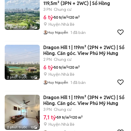
119,5m² (3PN + 2WC) | Sổ Hồng
3 PN
Chung cư
6 tỷ
50 tr/m²
120 m²
Huyện Nhà Bè
2 phút trước
4
1
đã bán
Huy Nguyễn
Dragon Hill 1 | 119m² (2PN + 2WC) | Sổ
Hồng. Căn góc. View Phú Mỹ Hưng
2 PN
Chung cư
6 tỷ
50 tr/m²
120 m²
Huyện Nhà Bè
2 phút trước
12
1
đã bán
Huy Nguyễn
Dragon Hill 1 | 119m² (3PN + 2WC) | Sổ
Hồng. Căn góc. View Phú Mỹ Hưng
3 PN
Chung cư
7,1 tỷ
59 tr/m²
120 m²
Huyện Nhà Bè
2 phút trước
12