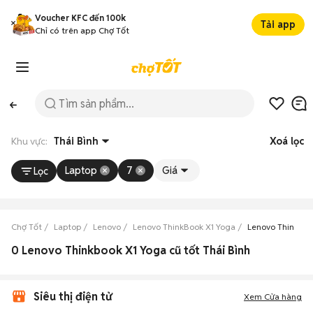
Voucher KFC đến 100k
Tải app
Chỉ có trên app Chợ Tốt
Khu vực:
Thái Bình
Xoá lọc
Laptop
7
Giá
Lọc
Chợ Tốt
Laptop
Lenovo
Lenovo ThinkBook X1 Yoga
Lenovo ThinkBoo
0 Lenovo Thinkbook X1 Yoga cũ tốt Thái Bình
Siêu thị điện tử
Xem Cửa hàng