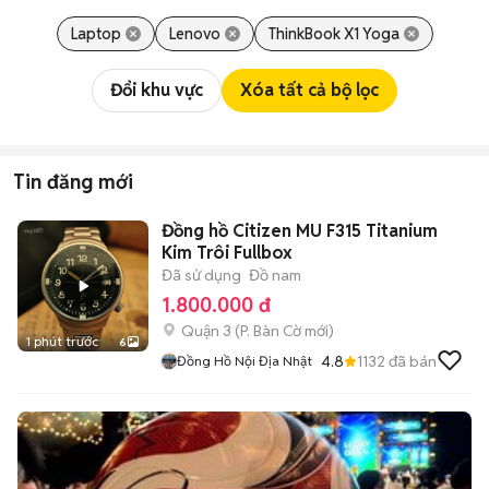
Laptop
Lenovo
ThinkBook X1 Yoga
Đổi khu vực
Xóa tất cả bộ lọc
Tin đăng mới
Đồng hồ Citizen MU F315 Titanium
Kim Trôi Fullbox
Đã sử dụng
Đồ nam
1.800.000 đ
Quận 3
(
P. Bàn Cờ
mới)
1 phút trước
6
4.8
1132
đã bán
Đồng Hồ Nội Địa Nhật