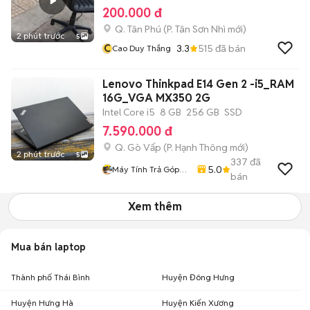
200.000 đ
Q. Tân Phú
(
P. Tân Sơn Nhì
mới)
2 phút trước
5
C
3.3
515
đã bán
Cao Duy Thắng
Lenovo Thinkpad E14 Gen 2 -i5_RAM
16G_VGA MX350 2G
Intel Core i5
8 GB
256 GB
SSD
7.590.000 đ
Q. Gò Vấp
(
P. Hạnh Thông
mới)
2 phút trước
5
337
đã
5.0
Máy Tính Trả Góp
bán
HCM
Xem thêm
Mua bán laptop
Thành phố Thái Bình
Huyện Đông Hưng
Huyện Hưng Hà
Huyện Kiến Xương