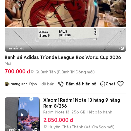
Tin nổi bật
4
Banh đá Adidas Trionda League Box World Cup 2026
Mới
700.000 đ
Q. Bình Tân
(
P. Bình Trị Đông
mới)
1
đã bán
Bấm để hiện số
Chat
Trương Khai Định
Xiaomi Redmi Note 13 hàng 9 hãng
Ram 8/256
Redmi Note 13
256 GB
Hết bảo hành
2.850.000 đ
Huyện Châu Thành
(
Xã Kim Sơn
mới)
1 phút trước
6