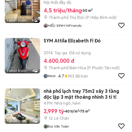
TIỆN Di CHUYỂN CÁC QUẬN
Nội thất đầy đủ
4,5 triệu/tháng
30 m²
Thành phố Thủ Đức
(
P. Hiệp Bình
mới)
1 phút trước
11
HIẾU XINH HiFriendz
SYM Attila Elizabeth Fi Đỏ
2014
Tay ga
Đã sử dụng
4.600.000 đ
Thành phố Biên Hòa
(
P. Phước Tân
mới)
1 phút trước
4
4.7
183
đã bán
Minh
nhà phố lạch tray 75m2 xây 3 tầng
độc lập 3 mặt thoáng nhỉnh 3 tí ti
4 PN
Nhà ngõ, hẻm
2,999 tỷ
40 tr/m²
75 m²
Q. Lê Chân
1 phút trước
4
Bùi Văn Toàn