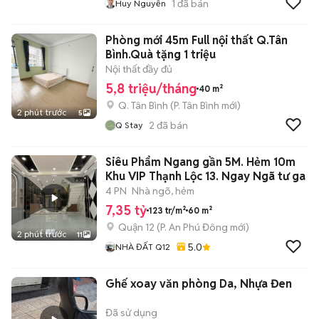
1
đã bán
Huy Nguyễn
Phòng mới 45m Full nội thất Q.Tân
Bình.Quà tặng 1 triệu
Nội thất đầy đủ
5,8 triệu/tháng
40 m²
Q. Tân Bình
(
P. Tân Bình
mới)
2 phút trước
5
2
đã bán
Q Stay
Siêu Phẩm Ngang gần 5M. Hẻm 10m
Khu VIP Thạnh Lộc 13. Ngay Ngã tư ga
4 PN
Nhà ngõ, hẻm
7,35 tỷ
123 tr/m²
60 m²
Quận 12
(
P. An Phú Đông
mới)
2 phút trước
11
5.0
NHÀ ĐẤT Q12
Ghế xoay văn phòng Da, Nhựa Đen
Đã sử dụng