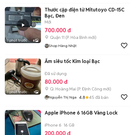
Thước cặp điện tử Mitutoyo CD-15C
Bạc, Đen
Mới
700.000 đ
Quận 11
(
P. Hòa Bình
mới)
1 phút trước
6
Shop Hàng Nhật
Ấm siêu tốc Kim loại Bạc
Đã sử dụng
80.000 đ
Q. Hoàng Mai
(
P. Định Công
mới)
1 phút trước
1
4.8
45
đã bán
Nguyễn Thị Nga
Apple iPhone 6 16GB Vàng Lock
iPhone 6
16 GB
200.000 đ