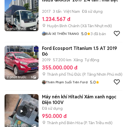
2017
3 tấn
Việt Nam
Đã sử dụng
1.234.567 đ
Huyện Bình Chánh
(
Xã Tân Nhựt
mới)
2 phút trước
10
5.0
3
đã bán
BÃI XE THIÊN TRANG
Ford Ecosport Titanium 1.5 AT 2019
Đỏ
2019
57.200 km
Xăng
Tự động
355.000.000 đ
Thành phố Thủ Đức
(
P. Tăng Nhơn Phú
mới)
2 phút trước
5
5.0
Thiên Phạm Suối Tiên Ford
Máy nén khí Hitachi Xám xanh ngọc
Điện 100V
Đã sử dụng
950.000 đ
Thành phố Biên Hòa
(
P. Tân Triều
mới)
2 phút trước
3