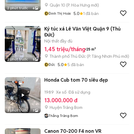
Quận 10
(
P. Hòa Hưng
mới)
2 phút trước
6
Đ
5.0
1
đã bán
Đinh Thị Hoài
Ký túc xá Lê Văn Việt Quận 9 (Thủ
Đức)
Nội thất đầy đủ
1,45 triệu/tháng
25 m²
Thành phố Thủ Đức
(
P. Tăng Nhơn Phú
mới)
2 phút trước
5
Đ
5.0
5
đã bán
Đức
Honda Cub tom 70 siêu đẹp
1989
Xe số
Đã sử dụng
13.000.000 đ
Huyện Trảng Bom
3 phút trước
7
Thắng Trảng Bom
Canon 70-200 F4 non VR