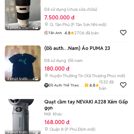
Đã sử dụng (chưa sửa chữa)
7.500.000 đ
Q. Tân Phú
(
P. Tân Sơn Nhì
mới)
3 phút trước
6
4.8
2706
đã bán
Tấn Anh
(Đồ auth…Nam) Áo PUMA 23
Đã sử dụng
Đồ nam
180.000 đ
Huyện Thường Tín
(
Xã Thượng Phúc
mới)
3 phút trước
6
1532
đã
4.8
Đồ Auth Thể Thao
bán
Nam
Quạt cầm tay NEVAKI A228 Xám Gấp
gọn
Mới
Khác
168.000 đ
Quận 8
(
P. Phú Định
mới)
3 phút trước
5