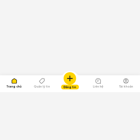
Trang chủ
Quản lý tin
Liên hệ
Tài khoản
Đăng tin
109.000 Bình chọn
Tải ứng dụng Chợ Tốt