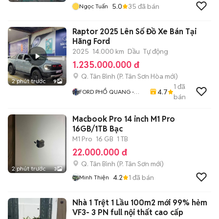
5.0
35
đã bán
Ngọc Tuấn
Raptor 2025 Lên Số Đồ Xe Bán Tại
Hãng Ford
2025
14.000 km
Dầu
Tự động
1.235.000.000 đ
Q. Tân Bình
(
P. Tân Sơn Hòa
mới)
2 phút trước
9
1
đã
4.7
FORD PHỔ QUANG -
bán
FORD CŨ CHÍNH HÃNG
Macbook Pro 14 inch M1 Pro
16GB/1TB Bạc
M1 Pro
16 GB
1 TB
22.000.000 đ
Q. Tân Bình
(
P. Tân Sơn
mới)
2 phút trước
3
4.2
1
đã bán
Minh Thiện
Nhà 1 Trệt 1 Lầu 100m2 mới 99% hẻm
VF3- 3 PN full nội thất cao cấp