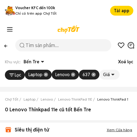
Voucher KFC đến 100k
Tải app
Chỉ có trên app Chợ Tốt
Khu vực:
Bến Tre
Xoá lọc
Laptop
Lenovo
637
Giá
Lọc
Chợ Tốt
Laptop
Lenovo
Lenovo ThinkPad 11E
Lenovo ThinkPad 11E Bế
0 Lenovo Thinkpad 11e cũ tốt Bến Tre
Siêu thị điện tử
Xem Cửa hàng