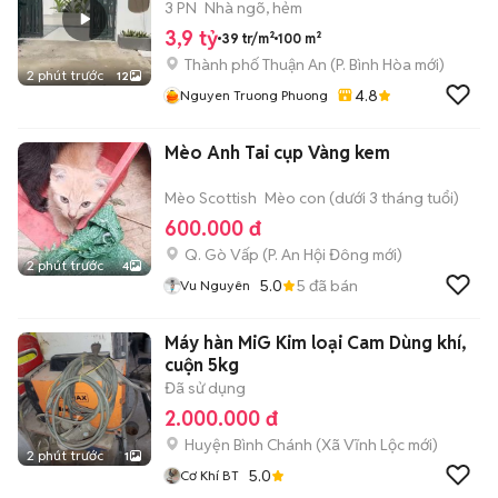
3 PN
Nhà ngõ, hẻm
3,9 tỷ
39 tr/m²
100 m²
Thành phố Thuận An
(
P. Bình Hòa
mới)
2 phút trước
12
4.8
Nguyen Truong Phuong
Mèo Anh Tai cụp Vàng kem
Mèo Scottish
Mèo con (dưới 3 tháng tuổi)
600.000 đ
Q. Gò Vấp
(
P. An Hội Đông
mới)
2 phút trước
4
5.0
5
đã bán
Vu Nguyên
Máy hàn MiG Kim loại Cam Dùng khí,
cuộn 5kg
Đã sử dụng
2.000.000 đ
Huyện Bình Chánh
(
Xã Vĩnh Lộc
mới)
2 phút trước
1
5.0
Cơ Khí BT