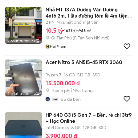
Nhà MT 137A Dương Văn Dương
4x16.2m, 1 lầu đường 16m lề 4m tiện ở
+ KD
2 PN
Nhà mặt phố, mặt tiền
10,5 tỷ
162 tr/m²
65 m²
Q. Tân Phú
(
P. Tân Sơn Nhì
mới)
2 phút trước
12
H
Hai Pham
Acer Nitro 5 AN515-45 RTX 3060
Ryzen 7
16 GB
512 GB
SSD
15.500.000 đ
Thành phố Nha Trang
2 phút trước
3
65
đã bán
Toàn
HP 640 G3 i5 Gen 7 – Bền, rẻ chỉ 3tr9
– Học Online
Intel Core i5
8 GB
128 GB
SSD
3.900.000 đ