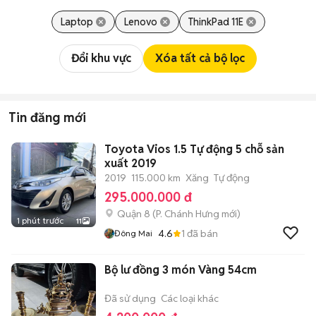
Laptop
Lenovo
ThinkPad 11E
Đổi khu vực
Xóa tất cả bộ lọc
Tin đăng mới
Toyota Vios 1.5 Tự động 5 chỗ sản
xuất 2019
2019
115.000 km
Xăng
Tự động
295.000.000 đ
Quận 8
(
P. Chánh Hưng
mới)
1 phút trước
11
4.6
1
đã bán
Đông Mai
Bộ lư đồng 3 món Vàng 54cm
Đã sử dụng
Các loại khác