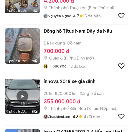
4.200.000 đ
Thành phố Thuận An
(
P. An Phú
mới)
1 phút trước
4
4.7
15
đã bán
Nguyễn Ngọc
Đồng hồ Titus Nam Dây da Nâu
Đã sử dụng
Đồ nam
700.000 đ
Quận 8
(
P. Phú Định
mới)
1 phút trước
2
H
12
đã bán
Hh080906
innova 2018 xe gia đình
2018
820.000 km
Xăng
Số sàn
355.000.000 đ
Thành phố Biên Hòa
(
P. Tam Hiệp
mới)
1 phút trước
11
4.8
14
đã bán
ChaukieuLam
Isuzu QKR55F 2017 2.4 tấn . mui bạt