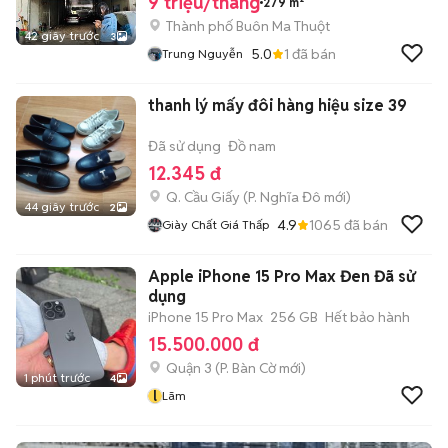
9 triệu/tháng
279 m²
Thành phố Buôn Ma Thuột
42 giây trước
3
5.0
1
đã bán
Trung Nguyễn
thanh lý mấy đôi hàng hiệu size 39
Đã sử dụng
Đồ nam
12.345 đ
Q. Cầu Giấy
(
P. Nghĩa Đô
mới)
44 giây trước
2
4.9
1065
đã bán
Giày Chất Giá Thấp
Apple iPhone 15 Pro Max Đen Đã sử
dụng
iPhone 15 Pro Max
256 GB
Hết bảo hành
15.500.000 đ
Quận 3
(
P. Bàn Cờ
mới)
1 phút trước
4
l
Lãm