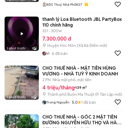
BĐS Thuý Nhà Phố827
thanh lý Loa Bluetooth JBL PartyBox
110 chính hãng
101 - 300W
7.300.000 đ
Huyện Hóc Môn
(
Xã Bà Điểm
mới)
1 phút trước
1
6
đã bán
Vi
CHO THUÊ NHÀ - MẶT TIỀN HÙNG
VƯƠNG - NHÀ TUỲ Ý KINH DOANH
2 PN
Nhà mặt phố, mặt tiền
4 triệu/tháng
139 m²
Thành phố Buôn Ma Thuột
(
P. Tân Lập
mới)
1 phút trước
5
5.0
1
đã bán
Trung Nguyễn
CHO THUÊ NHÀ - GÓC 2 MẶT TIỀN
ĐƯỜNG NGUYỄN HỮU THỌ VÀ HÀN