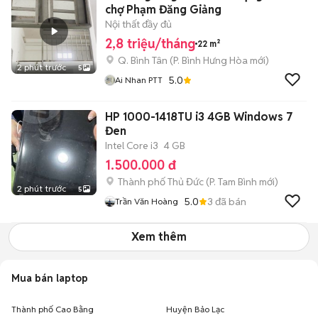
chợ Phạm Đăng Giảng
Nội thất đầy đủ
2,8 triệu/tháng
22 m²
Q. Bình Tân
(
P. Bình Hưng Hòa
mới)
2 phút trước
5
5.0
Ai Nhan PTT
HP 1000-1418TU i3 4GB Windows 7
Đen
Intel Core i3
4 GB
1.500.000 đ
Thành phố Thủ Đức
(
P. Tam Bình
mới)
2 phút trước
5
5.0
3
đã bán
Trần Văn Hoàng
Xem thêm
Mua bán laptop
Thành phố Cao Bằng
Huyện Bảo Lạc