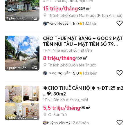
MẶC TỬ
4 PN
Nhà mặt phố, mặt tiền
15 triệu/tháng
239 m²
Thành phố Buôn Ma Thuột
(
P. Tân An
mới)
1 phút trước
3
5.0
1
đã bán
Trung Nguyễn
CHO THUÊ MẶT BẰNG – GÓC 2 MẶT
TIỀN MŨI TÀU – MẶT TIỀN SỐ 79
NGUYỄN DU
1 PN
Nhà mặt phố, mặt tiền
8 triệu/tháng
159 m²
Thành phố Buôn Ma Thuột
1 phút trước
3
5.0
1
đã bán
Trung Nguyễn
🍀CHO THUÊ CĂN HỘ 🍀 ✨ DT .25.m2
...💝. 30m2
1 PN
Căn hộ dịch vụ, mini
5,5 triệu/tháng
25 m²
Q. Sơn Trà
1 phút trước
4
2
đã bán
Huỳnh Văn Mỹ