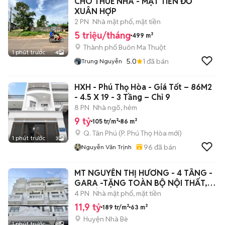
CHO THUÊ NHÀ - MẶT TIỀN ĐỖ
XUÂN HỢP
2 PN
Nhà mặt phố, mặt tiền
5 triệu/tháng
499 m²
Thành phố Buôn Ma Thuột
1 phút trước
4
5.0
1
đã bán
Trung Nguyễn
HXH - Phú Thọ Hòa - Giá Tốt – 86M2
- 4.5 X 19 - 3 Tầng – Chỉ 9
8 PN
Nhà ngõ, hẻm
9 tỷ
105 tr/m²
86 m²
Q. Tân Phú
(
P. Phú Thọ Hòa
mới)
1 phút trước
3
96
đã bán
Nguyễn Văn Trịnh
MT NGUYỄN THỊ HƯƠNG - 4 TẦNG -
GARA -TẶNG TOÀN BỘ NỘI THẤT,
11,9 TỶ
4 PN
Nhà mặt phố, mặt tiền
11,9 tỷ
189 tr/m²
63 m²
Huyện Nhà Bè
1 phút trước
8