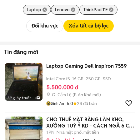
Laptop
Lenovo
ThinkPad 11E
Đổi khu vực
Xóa tất cả bộ lọc
Tin đăng mới
Laptop Gaming Dell Inspiron 7559
Intel Core i5
16 GB
250 GB
SSD
5.500.000 đ
Q. Cẩm Lệ
(
P. An Khê
mới)
39 giây trước
3
B
5.0
28
đã bán
Bình An
CHO THUÊ MẶT BẰNG LÀM KHO,
XƯỞNG TUỲ Ý KD - CÁCH NGÃ 6 CHỈ
500m
1 PN
Nhà mặt phố, mặt tiền