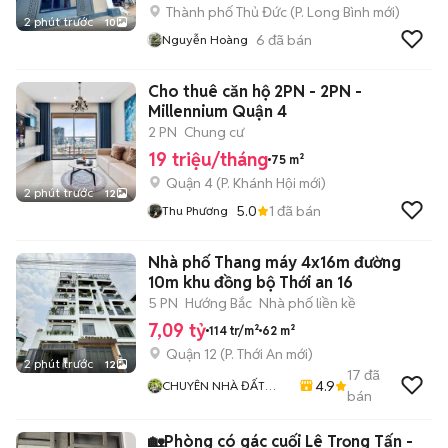
Thành phố Thủ Đức
(
P. Long Bình
mới)
2 phút trước
10
6
đã bán
Nguyễn Hoàng
Cho thuê căn hộ 2PN - 2PN -
Millennium Quận 4
2 PN
Chung cư
19 triệu/tháng
75 m²
Quận 4
(
P. Khánh Hội
mới)
2 phút trước
12
5.0
1
đã bán
Thu Phương
Nhà phố Thang máy 4x16m đường
10m khu đồng bộ Thới an 16
5 PN
Hướng Bắc
Nhà phố liền kề
7,09 tỷ
114 tr/m²
62 m²
Quận 12
(
P. Thới An
mới)
2 phút trước
12
17
đã
4.9
CHUYÊN NHÀ ĐẤT
bán
QUẬN 12
🏡Phòng có gác cuối Lê Trọng Tấn -