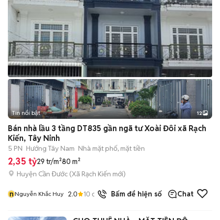
Tin nổi bật
12
+
2
Bán nhà lầu 3 tầng DT835 gần ngã tư Xoài Đôi xã Rạch
Kiến, Tây Ninh
5 PN
Hướng Tây Nam
Nhà mặt phố, mặt tiền
2,35 tỷ
29 tr/m²
80 m²
Huyện Cần Đước
(
Xã Rạch Kiến
mới)
n
2.0
10
đã bán
Bấm để hiện số
Chat
Nguyễn Khắc Huy