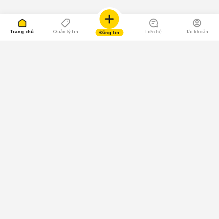
Trang chủ
Quản lý tin
Liên hệ
Tài khoản
Đăng tin
109.000 Bình chọn
Tải ứng dụng Chợ Tốt
Về Chợ Tốt
Quy chế sàn
Chính sách bảo mật
Giải quyết tranh chấp
CÔNG TY TNHH CHỢ TỐT - Người đại diện theo pháp luật:
Nguyễn Trọng Tấn; GPDKKD: 0312120782 do Sở KH & ĐT TP.HCM cấp ngày
11/01/2013;
GPMXH: 185/GP-BTTTT do Bộ Thông tin và Truyền thông
cấp ngày 09/07/2024 - Chịu trách nhiệm
nội dung: Trần Hoàng Ly.
Chính sách sử dụng
Địa chỉ: Tầng 18, Toà nhà UOA, Số 6 đường Tân Trào, Phường Tân Mỹ,
Thành phố Hồ Chí Minh, Việt Nam;