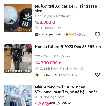
Mũ lưỡi trai Adidas Đen, Trắng Free
size
Đã sử dụng
Cả nam và nữ
168.000 đ
Q. Thanh Xuân
1 phút trước
4
4.9
190
đã bán
Phạm Ngọc Chiến
Honda Future FI 2023 Đen 65.589 km
2017
Xe số
Đã sử dụng
14.700.000 đ
Q. Bình Thuỷ
(
P. Bình Thủy
mới)
2 phút trước
13
N
5.0
69
đã bán
Ngoc Doan
Nhà. 4 tầng mới 100%, ngay
VinHome, hẻm 7m, sổ nở hậu, hoàn
công.
3 PN
Nhà ngõ, hẻm
4,99 tỷ
100 tr/m²
50 m²