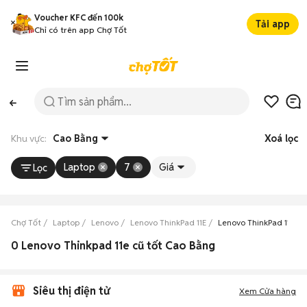
Voucher KFC đến 100k
Tải app
Chỉ có trên app Chợ Tốt
Khu vực:
Cao Bằng
Xoá lọc
Laptop
7
Giá
Lọc
Chợ Tốt
Laptop
Lenovo
Lenovo ThinkPad 11E
Lenovo ThinkPad 11E C
0 Lenovo Thinkpad 11e cũ tốt Cao Bằng
Siêu thị điện tử
Xem Cửa hàng