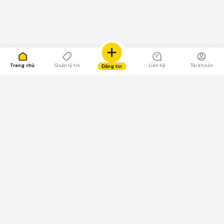
Trang chủ
Quản lý tin
Liên hệ
Tài khoản
Đăng tin
109.000 Bình chọn
Tải ứng dụng Chợ Tốt
Về Chợ Tốt
Quy chế sàn
Chính sách bảo mật
Giải quyết tranh chấp
CÔNG TY TNHH CHỢ TỐT - Người đại diện theo pháp luật:
Nguyễn Trọng Tấn; GPDKKD: 0312120782 do Sở KH & ĐT TP.HCM cấp ngày
11/01/2013;
GPMXH: 185/GP-BTTTT do Bộ Thông tin và Truyền thông