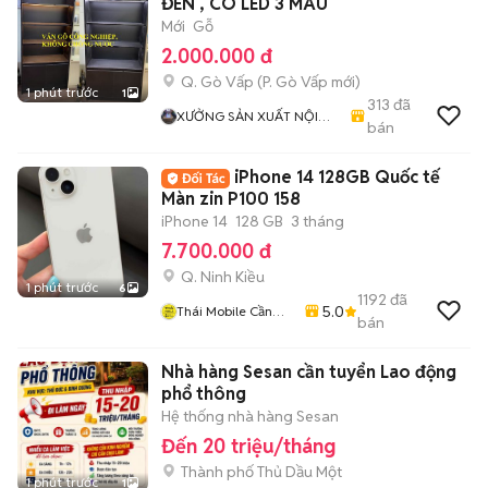
ĐEN , CÓ LED 3 MÀU
Mới
Gỗ
2.000.000 đ
Q. Gò Vấp
(
P. Gò Vấp
mới)
1 phút trước
1
313
đã
XƯỞNG SẢN XUẤT NỘI
bán
THẤT VÁN MDF
iPhone 14 128GB Quốc tế
Màn zin P100 158
iPhone 14
128 GB
3 tháng
7.700.000 đ
Q. Ninh Kiều
1 phút trước
6
1192
đã
5.0
Thái Mobile Cần
bán
Thơ
Nhà hàng Sesan cần tuyển Lao động
phổ thông
Hệ thống nhà hàng Sesan
Đến 20 triệu/tháng
Thành phố Thủ Dầu Một
1 phút trước
1