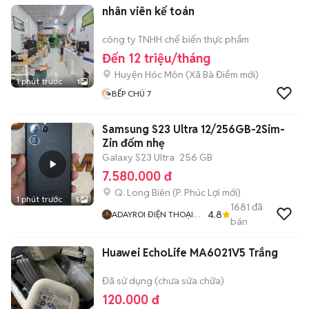
nhân viên kế toán
công ty TNHH chế biến thực phẩm
Đến 12 triệu/tháng
Huyện Hóc Môn
(
Xã Bà Điểm
mới)
1 phút trước
1
BẾP CHÚ 7
Samsung S23 Ultra 12/256GB-2Sim-
Zin đốm nhẹ
Galaxy S23 Ultra
256 GB
7.580.000 đ
Q. Long Biên
(
P. Phúc Lợi
mới)
1 phút trước
5
1681
đã
4.8
ADAYROI ĐIỆN THOẠI
bán
RUBY
Huawei EchoLife MA6021V5 Trắng
Đã sử dụng (chưa sửa chữa)
120.000 đ