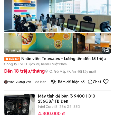
Tin nổi bật
6
+
2
Nhân viên Telesales - Lương lên đến 18 triệu
Công ty TNHH Dịch Vụ Renrui Việt Nam
Đến 18 triệu/tháng
Q. Gò Vấp
(
P. An Hội Tây
mới)
1
đã bán
Bấm để hiện số
Chat
Minh Vương Văn
Máy tính để bàn i5 9400 H310
256GB/1TB Đen
Intel Core i5
256 GB
SSD
4.300.000 đ