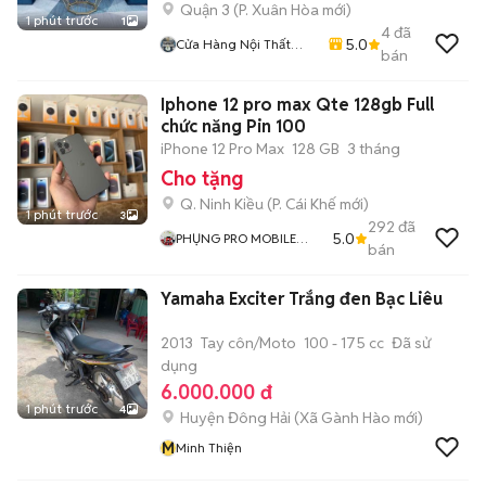
Quận 3
(
P. Xuân Hòa
mới)
1 phút trước
1
4
đã
5.0
Cửa Hàng Nội Thất
bán
Lâm Gia
Iphone 12 pro max Qte 128gb Full
chức năng Pin 100
iPhone 12 Pro Max
128 GB
3 tháng
Cho tặng
Q. Ninh Kiều
(
P. Cái Khế
mới)
1 phút trước
3
292
đã
5.0
PHỤNG PRO MOBILE
bán
CAN THO
Yamaha Exciter Trắng đen Bạc Liêu
2013
Tay côn/Moto
100 - 175 cc
Đã sử
dụng
6.000.000 đ
1 phút trước
4
Huyện Đông Hải
(
Xã Gành Hào
mới)
M
Minh Thiện