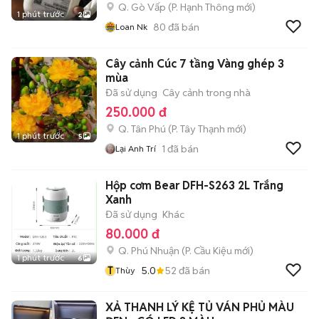
Q. Gò Vấp
(
P. Hạnh Thông
mới)
1 phút trước
2
80
đã bán
Loan Nk
Cây cảnh Cúc 7 tầng Vàng ghép 3
mùa
Đã sử dụng
Cây cảnh trong nhà
250.000 đ
Q. Tân Phú
(
P. Tây Thạnh
mới)
1 phút trước
5
1
đã bán
Lại Anh Trí
Hộp cơm Bear DFH-S263 2L Trắng
Xanh
Đã sử dụng
Khác
80.000 đ
Q. Phú Nhuận
(
P. Cầu Kiệu
mới)
1 phút trước
6
T
5.0
52
đã bán
Thùy
XẢ THANH LÝ KỆ TỦ VÁN PHỦ MÀU