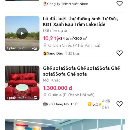
Công Ty TNHH Việt Nhơn
Lô đất biệt thự đường 5m5 Tự Đức,
KĐT Xanh Bàu Tràm Lakeside
Đất nền dự án
10,2 tỷ
34 tr/m²
300 m²
Q. Liên Chiểu
(
P. Hải Vân
mới)
1 phút trước
4
S
1
đã bán
Sang Đào
Ghế sofa$Sofa Ghế sofa$Sofa Ghế
sofa$Sofa Ghế sofa
Mới
Khác
1.300.000 đ
Quận 4
(
P. Khánh Hội
mới)
1 phút trước
1
4
đã
5.0
Cửa Hàng Nội Thất
bán
Lâm Gia