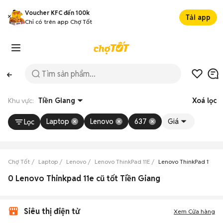
Voucher KFC đến 100k
Tải app
Chỉ có trên app Chợ Tốt
Khu vực:
Tiền Giang
Xoá lọc
Laptop
Lenovo
637
Giá
Lọc
Chợ Tốt
Laptop
Lenovo
Lenovo ThinkPad 11E
Lenovo ThinkPad 11E Ti
0 Lenovo Thinkpad 11e cũ tốt Tiền Giang
Siêu thị điện tử
Xem Cửa hàng