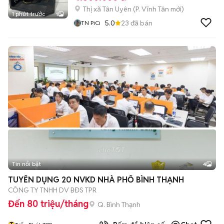
Thị xã Tân Uyên
(
P. Vĩnh Tân
mới)
1 phút trước
1
5.0
23
đã bán
TN PiCi
Tin nổi bật
4
TUYỂN DỤNG 20 NVKD NHÀ PHỐ BÌNH THẠNH
CÔNG TY TNHH DV BĐS TPR
Đến 80 triệu/tháng
Q. Bình Thạnh