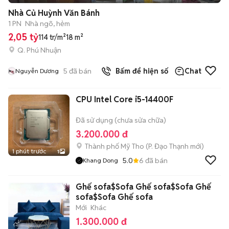
Nhà Củ Huỳnh Văn Bánh
1 PN
Nhà ngõ, hẻm
2,05 tỷ
114 tr/m²
18 m²
Q. Phú Nhuận
5
đã bán
Bấm để hiện số
Chat
Nguyễn Dương
CPU Intel Core i5-14400F
Đã sử dụng (chưa sửa chữa)
3.200.000 đ
Thành phố Mỹ Tho
(
P. Đạo Thạnh
mới)
1 phút trước
1
5.0
6
đã bán
Khang Dong
Ghế sofa$Sofa Ghế sofa$Sofa Ghế
sofa$Sofa Ghế sofa
Mới
Khác
1.300.000 đ