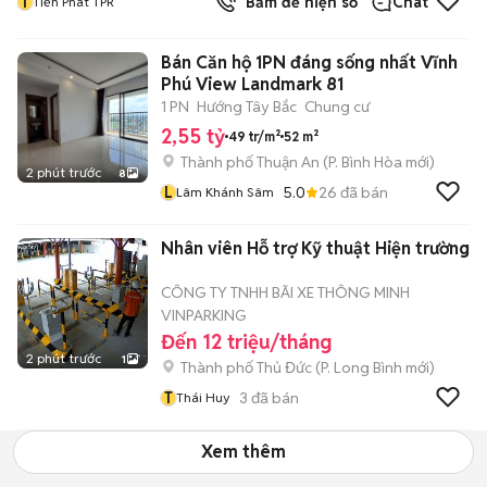
T
Bấm để hiện số
Chat
Tiến Phát TPR
Bán Căn hộ 1PN đáng sống nhất Vĩnh
Phú View Landmark 81
1 PN
Hướng Tây Bắc
Chung cư
2,55 tỷ
49 tr/m²
52 m²
Thành phố Thuận An
(
P. Bình Hòa
mới)
2 phút trước
8
L
5.0
26
đã bán
Lâm Khánh Sâm
Nhân viên Hỗ trợ Kỹ thuật Hiện trường
CÔNG TY TNHH BÃI XE THÔNG MINH
VINPARKING
Đến 12 triệu/tháng
2 phút trước
1
Thành phố Thủ Đức
(
P. Long Bình
mới)
T
3
đã bán
Thái Huy
Xem thêm