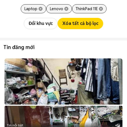
Laptop
Lenovo
ThinkPad 11E
Đổi khu vực
Xóa tất cả bộ lọc
Tin đăng mới
Tin nổi bật
4