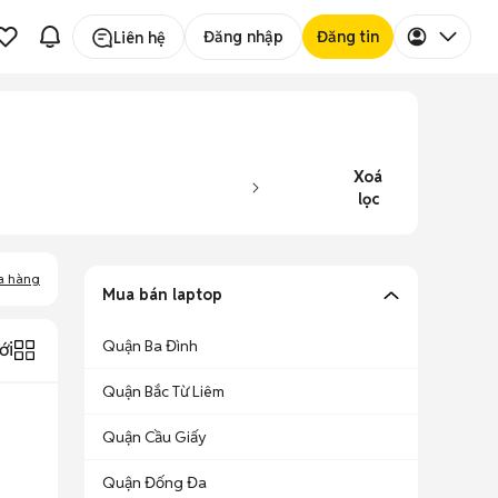
Đăng nhập
Đăng tin
Liên hệ
Xoá
lọc
a hàng
Mua bán laptop
Quận Ba Đình
ới
Quận Bắc Từ Liêm
Quận Cầu Giấy
Quận Đống Đa