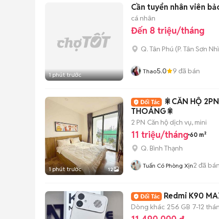
Cần tuyển nhân viên bảo
cá nhân
Đến 8 triệu/tháng
Q. Tân Phú
(
P. Tân Sơn Nhì
5.0
9
đã bán
Thao
1 phút trước
🎇CĂN HỘ 2P
THOÁNG🎇
2 PN
Căn hộ dịch vụ, mini
11 triệu/tháng
60 m²
Q. Bình Thạnh
2
đã bá
Tuấn Có Phòng Xịn
1 phút trước
12
Redmi K90 MAX
Dòng khác
256 GB
7-12 thá