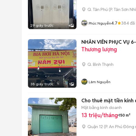
Q. Tân Phú
(
P. Tân Sơn Nhì
4.7
384
đã
Phúc Nguyễn
29 giây trước
4
NHÂN VIÊN PHỤC VỤ 6-
Thương lượng
Q. Bình Thạnh
Lâm Nguyễn
38 giây trước
1
Cho thuê mặt tiền kin
Mặt bằng kinh doanh
13 triệu/tháng
150 m²
Quận 12
(
P. An Phú Đông