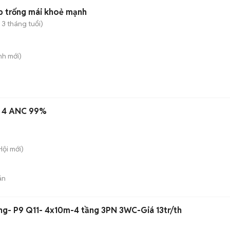
p trống mái khoẻ mạnh
 3 tháng tuổi)
nh
mới)
s 4 ANC 99%
Hội
mới)
án
ng- P9 Q11- 4x10m-4 tầng 3PN 3WC-Giá 13tr/th