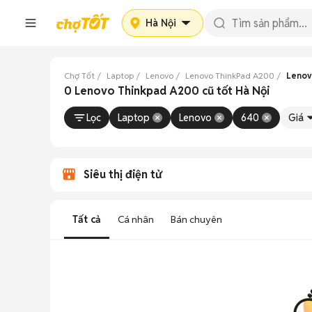
Hà Nội
Chợ Tốt
Laptop
Lenovo
Lenovo ThinkPad A200
Lenov
0 Lenovo Thinkpad A200 cũ tốt Hà Nội
Lọc
Laptop
Lenovo
640
Giá
Siêu thị điện tử
Tất cả
Cá nhân
Bán chuyên