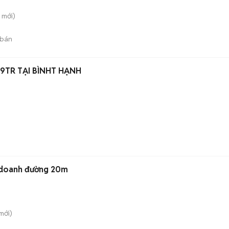
mới)
 bán
9TR TẠI BÌNHT HẠNH
h doanh đường 20m
mới)