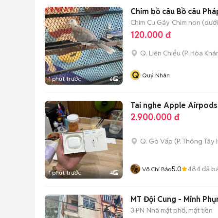
Chim bồ câu Bồ câu Phá
Chim Cu Gáy
Chim non (dưới
120.000 đ
Q. Liên Chiểu
(
P. Hòa Khá
Q
Quý Nhân
1 phút trước
6
Tai nghe Apple Airpod
2.900.000 đ
Q. Gò Vấp
(
P. Thông Tây 
5.0
484
đã b
Võ Chí Bảo
1 phút trước
4
MT Đội Cung - Minh Phụ
3 PN
Nhà mặt phố, mặt tiền