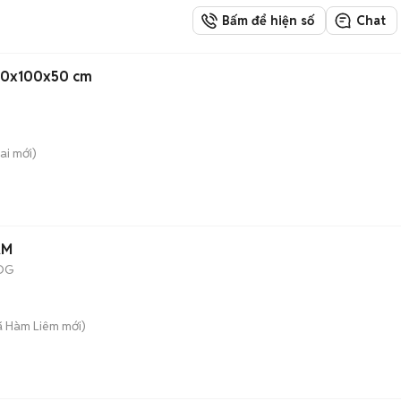
Bấm để hiện số
Chat
240x100x50 cm
ai
mới)
ÀM
OG
ã Hàm Liêm
mới)