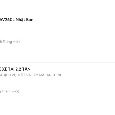
SGV260L Nhật Bản
nh Trưng
mới)
XE TẢI 2.2 TẤN
 DỊCH VỤ TƯỚI VÀ LÀM MÁT AN THỊNH
g Thạnh
mới)