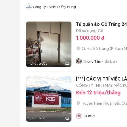
Công Ty TNHH Di Đại Hưng
Tủ quần áo Gỗ Trắng 
Đã sử dụng
Gỗ
1.000.000 đ
Q. Hai Bà Trưng
(
P. Bạch M
7
đã bán
Nhung Tấm
1 phút trước
1
[***] CÁC VỊ TRÍ VIỆC L
CÔNG TY TNHH MAY MẶC K
Đến 12 triệu/tháng
Huyện Hàm Thuận Bắc
(
X
HR KOG
1 phút trước
1