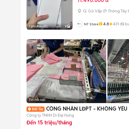
11.490.000 đ
Q. Gò Vấp
(
P. Thông Tây 
4.8
431
đã b
NT Store
1 phút trước
5
Tin nổi bật
CÔNG NHÂN LĐPT - KHÔNG YÊU 
Công ty TNHH Di Đại Hưng
Đến 15 triệu/tháng