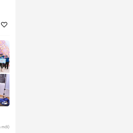
4
h
mới)