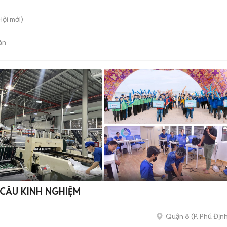
Hội
mới)
án
CẦU KINH NGHIỆM
Quận 8
(
P. Phú Địn