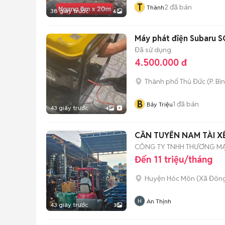
T
2
đã bán
Thành
38 giây trước
6
Máy phát điện Subaru 
Đã sử dụng
4.500.000 đ
Thành phố Thủ Đức
(
P. Bì
B
1
đã bán
Bảy Triệu
43 giây trước
4
CẦN TUYỂN NAM TÀI XẾ 
CÔNG TY TNHH THƯƠNG MẠI
Đến 11 triệu/tháng
Huyện Hóc Môn
(
Xã Đôn
An Thịnh
43 giây trước
3