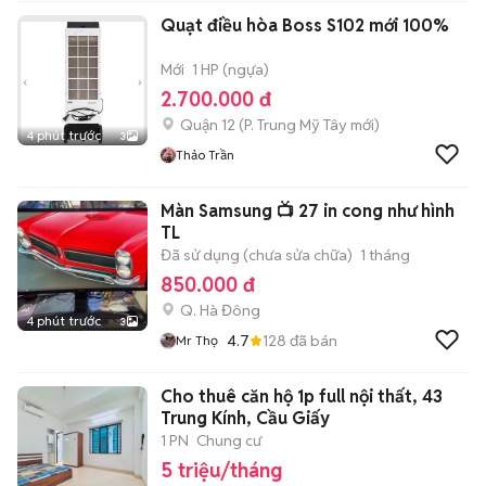
Quạt điều hòa Boss S102 mới 100%
Mới
1 HP (ngựa)
2.700.000 đ
Quận 12
(
P. Trung Mỹ Tây
mới)
4 phút trước
3
Thảo Trần
Màn Samsung 📺 27 in cong như hình
TL
Đã sử dụng (chưa sửa chữa)
1 tháng
850.000 đ
Q. Hà Đông
4 phút trước
3
4.7
128
đã bán
Mr Thọ
Cho thuê căn hộ 1p full nội thất, 43
Trung Kính, Cầu Giấy
1 PN
Chung cư
5 triệu/tháng