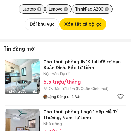
Laptop
Lenovo
ThinkPad A200
Đổi khu vực
Xóa tất cả bộ lọc
Tin đăng mới
Cho thuê phòng 1N1K full đồ cơ bản
Xuân Đỉnh, Bắc Từ Liêm
Nội thất đầy đủ
5,5 triệu/tháng
Q. Bắc Từ Liêm
(
P. Xuân Đỉnh
mới)
1 phút trước
4
Cộng Đồng Nhà Đất
Cho thuê phòng 1 ngủ 1 bếp Mễ Trì
Thượng, Nam Từ Liêm
Nhà trống