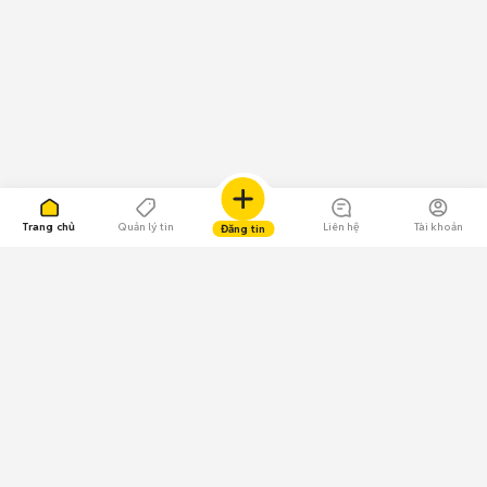
Trang chủ
Quản lý tin
Liên hệ
Tài khoản
Đăng tin
109.000 Bình chọn
Tải ứng dụng Chợ Tốt
Về Chợ Tốt
Quy chế sàn
Chính sách bảo mật
Giải quyết tranh chấp