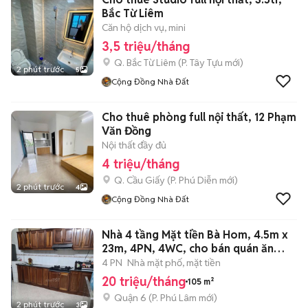
Bắc Từ Liêm
Căn hộ dịch vụ, mini
3,5 triệu/tháng
Q. Bắc Từ Liêm
(
P. Tây Tựu
mới)
2 phút trước
5
Cộng Đồng Nhà Đất
Cho thuê phòng full nội thất, 12 Phạm
Văn Đồng
Nội thất đầy đủ
4 triệu/tháng
Q. Cầu Giấy
(
P. Phú Diễn
mới)
2 phút trước
4
Cộng Đồng Nhà Đất
Nhà 4 tầng Mặt tiền Bà Hom, 4.5m x
23m, 4PN, 4WC, cho bán quán ăn
luôn
4 PN
Nhà mặt phố, mặt tiền
20 triệu/tháng
105 m²
Quận 6
(
P. Phú Lâm
mới)
2 phút trước
3