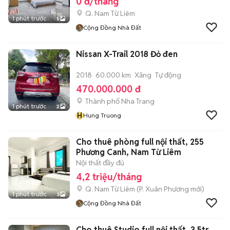
0 đ/tháng
Q. Nam Từ Liêm
1 phút trước
5
Cộng Đồng Nhà Đất
Nissan X-Trail 2018 Đỏ đen
2018
60.000 km
Xăng
Tự động
470.000.000 đ
Thành phố Nha Trang
1 phút trước
2
H
Hung Truong
Cho thuê phòng full nội thất, 255
Phương Canh, Nam Từ Liêm
Nội thất đầy đủ
4,2 triệu/tháng
Q. Nam Từ Liêm
(
P. Xuân Phương
mới)
1 phút trước
3
Cộng Đồng Nhà Đất
Cho thuê Studio full nội thất, 3.5tr,