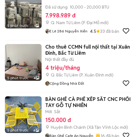
Đã sử dụng
10,000 - 20,000 BTU
7.998.989 đ
Q. Nam Từ Liêm
(
P. Đại Mỗ
mới)
5 phút trước
1
4.5
33
đã bán
E Lê 286 Nguyễn Xiển
Cho thuê CCMN full nội thất tại Xuân
Đỉnh, Bắc Từ Liêm
Nội thất đầy đủ
4 triệu/tháng
Q. Bắc Từ Liêm
(
P. Xuân Đỉnh
mới)
5 phút trước
4
Cộng Đồng Nhà Đất
BÀN GHẾ CÀ PHÊ XẾP SẮT CNC PHỐI
TAY GỖ TỰ NHIÊN
Mới
Sắt
150.000 đ
Huyện Bình Chánh
(
Xã Tân Vĩnh Lộc
mới)
5 phút trước
6
16
đã bán
Bàn Ghế Cafe An Nguyễn