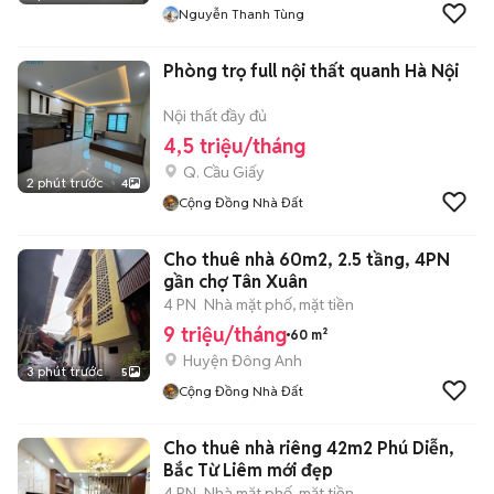
Nguyễn Thanh Tùng
Phòng trọ full nội thất quanh Hà Nội
Nội thất đầy đủ
4,5 triệu/tháng
Q. Cầu Giấy
2 phút trước
4
Cộng Đồng Nhà Đất
Cho thuê nhà 60m2, 2.5 tầng, 4PN
gần chợ Tân Xuân
4 PN
Nhà mặt phố, mặt tiền
9 triệu/tháng
60 m²
Huyện Đông Anh
3 phút trước
5
Cộng Đồng Nhà Đất
Cho thuê nhà riêng 42m2 Phú Diễn,
Bắc Từ Liêm mới đẹp
4 PN
Nhà mặt phố, mặt tiền