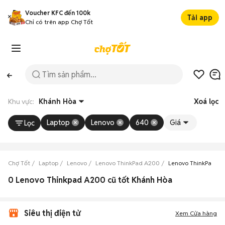
Voucher KFC đến 100k
Tải app
Chỉ có trên app Chợ Tốt
Khu vực:
Khánh Hòa
Xoá lọc
Laptop
Lenovo
640
Giá
Lọc
Chợ Tốt
Laptop
Lenovo
Lenovo ThinkPad A200
Lenovo ThinkPad A
0 Lenovo Thinkpad A200 cũ tốt Khánh Hòa
Siêu thị điện tử
Xem Cửa hàng