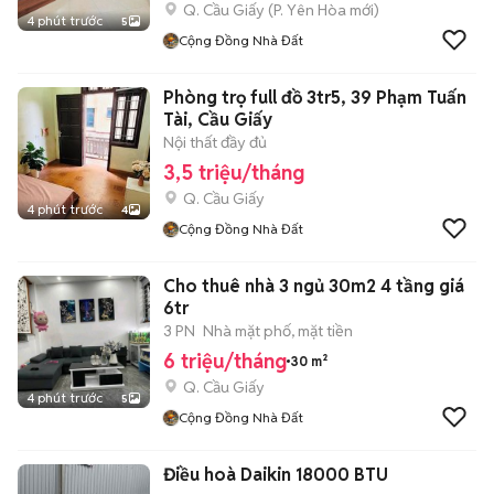
Q. Cầu Giấy
(
P. Yên Hòa
mới)
4 phút trước
5
Cộng Đồng Nhà Đất
Phòng trọ full đồ 3tr5, 39 Phạm Tuấn
Tài, Cầu Giấy
Nội thất đầy đủ
3,5 triệu/tháng
Q. Cầu Giấy
4 phút trước
4
Cộng Đồng Nhà Đất
Cho thuê nhà 3 ngủ 30m2 4 tầng giá
6tr
3 PN
Nhà mặt phố, mặt tiền
6 triệu/tháng
30 m²
Q. Cầu Giấy
4 phút trước
5
Cộng Đồng Nhà Đất
Điều hoà Daikin 18000 BTU