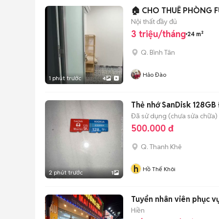
🏠 CHO THUÊ PHÒNG F
Nội thất đầy đủ
3 triệu/tháng
24 m²
Q. Bình Tân
Hảo Đào
1 phút trước
4
Thẻ nhớ SanDisk 128GB
Đã sử dụng (chưa sửa chữa)
500.000 đ
Q. Thanh Khê
h
Hồ Thế Khôi
2 phút trước
1
Tuyển nhân viên phục v
Hiền