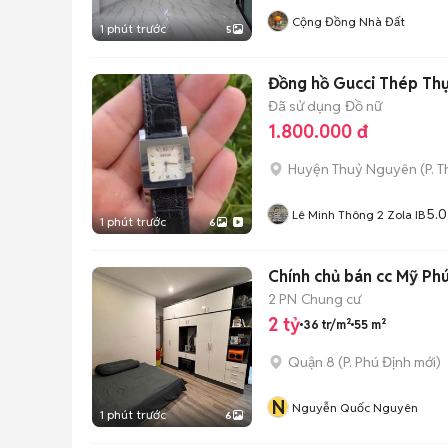
Cộng Đồng Nhà Đất
1 phút trước
5
Đồng hồ Gucci Thép Thụ
Đã sử dụng
Đồ nữ
1.800.000 đ
Huyện Thuỷ Nguyên
(
P. 
5.0
Lê Minh Thông 2 Zola IB
1 phút trước
6
Chính chủ bán cc Mỹ Phúc
2 PN
Chung cư
2 tỷ
36 tr/m²
55 m²
Quận 8
(
P. Phú Định
mới)
N
Nguyễn Quốc Nguyên
1 phút trước
6