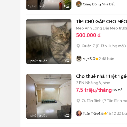
Cộng Đồng Nhà Đất
1 phút trước
5
TÌM CHỦ GẤP CHO MÈ
Mèo Anh Lông Dài
Mèo trưởn
500.000 đ
Quận 7
(
P. Tân Hưng
mới)
5.0
2
đã bán
Mực
1 phút trước
1
Cho thuê nhà 1 trệt 1 gá
2 PN
Nhà ngõ, hẻm
7,5 triệu/tháng
35 m²
Q. Tân Bình
(
P. Tân Bình
mớ
4.8
1642
đã b
Tuấn Trần
1 phút trước
4