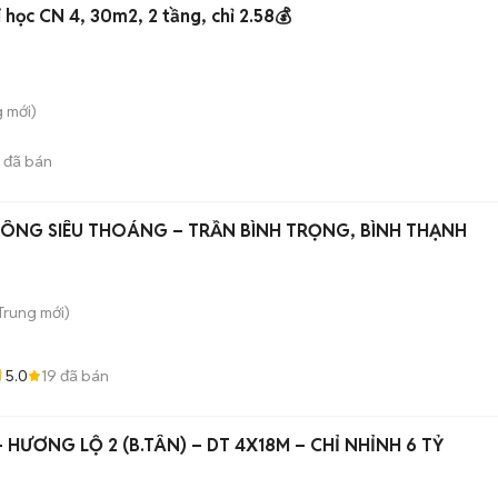
học CN 4, 30m2, 2 tầng, chỉ 2.58💰
g
mới)
đã bán
ÔNG SIÊU THOÁNG – TRẦN BÌNH TRỌNG, BÌNH THẠNH
 Trung
mới)
5.0
19
đã bán
 HƯƠNG LỘ 2 (B.TÂN) – DT 4X18M – CHỈ NHỈNH 6 TỶ