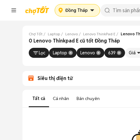
Đồng Tháp
Chợ Tốt
Laptop
Lenovo
Lenovo ThinkPad E
Lenovo Th
0 Lenovo Thinkpad E cũ tốt Đồng Tháp
Lọc
Laptop
Lenovo
639
Giá
Siêu thị điện tử
Tất cả
Cá nhân
Bán chuyên