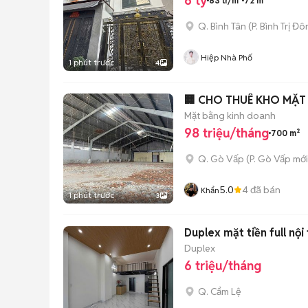
6 tỷ
83 tr/m²
72 m²
Q. Bình Tân
(
P. Bình Trị Đ
Hiệp Nhà Phố
1 phút trước
4
🏢 CHO THUÊ KHO MẶT 
Mặt bằng kinh doanh
98 triệu/tháng
700 m²
Q. Gò Vấp
(
P. Gò Vấp
mới
5.0
4
đã bán
Khẩn
1 phút trước
3
Duplex mặt tiền full nội
Duplex
6 triệu/tháng
Q. Cẩm Lệ