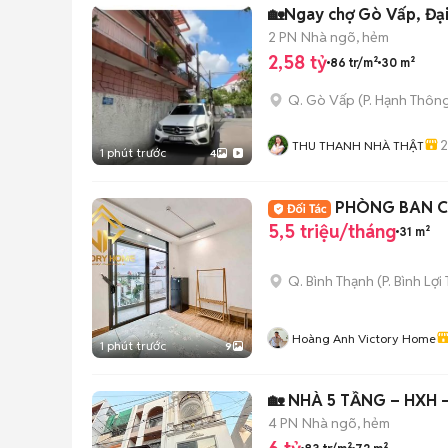
🏡Ngay chợ Gò Vấp, Đại 
2 PN
Nhà ngõ, hẻm
2,58 tỷ
86 tr/m²
30 m²
Q. Gò Vấp
(
P. Hạnh Thôn
2
THU THANH NHÀ THẬT
1 phút trước
4
PHÒNG BAN C
5,5 triệu/tháng
31 m²
Q. Bình Thạnh
(
P. Bình Lợi
Hoàng Anh Victory Home
1 phút trước
9
🏡 NHÀ 5 TẦNG – HXH –
4 PN
Nhà ngõ, hẻm