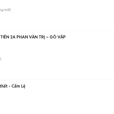
ông
mới)
TIỀN 2A PHAN VĂN TRỊ – GÒ VẤP
)
 thất - Cẩm Lệ