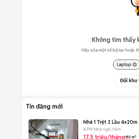
Không tìm thấy 
Hãy xóa một số bộ lọc hoặc t
Laptop
Đổi khu
Tin đăng mới
Nhà 1 Trệt 2 Lầu 4x20m
4 PN
Nhà ngõ, hẻm
17,5 triệu/tháng
80 m²