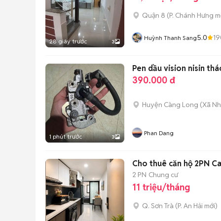
Quận 8
(
P. Chánh Hưng
mớ
5.0
19
Huỳnh Thanh Sang
28 giây trước
3
Pen dầu vision nisin thá
390.000 đ
Huyện Càng Long
(
Xã Nh
Phan Dang
1 phút trước
3
Cho thuê căn hộ 2PN Ca
2 PN
Chung cư
11 triệu/tháng
Q. Sơn Trà
(
P. An Hải
mới)