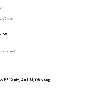
i)
0
đã bán
o xe
ị Long
mới)
o Bá Quát, An Hải, Đà Nẵng