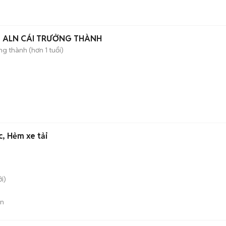
O ALN CÁI TRƯỞNG THÀNH
g thành (hơn 1 tuổi)
c, Hẻm xe tải
i)
án